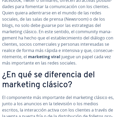
Facebook, Twiter o similares, ofrecen atra­c­ti­vas po­si­bi­li­
da­des para fomentar la co­mu­ni­ca­ción con los clientes.
Quien quiera ade­n­trar­se en el mundo de las redes
sociales, de las salas de prensa (Newsroom) o de los
blogs, no solo debe guiarse por las es­tra­te­gias del
marketing clásico. En este sentido, el community ma­na­
ge­me­nt ha hecho que el es­ta­ble­ci­mie­n­to del diálogo con
clientes, socios co­me­r­cia­les y personas in­te­re­sa­das se
realice de forma más rápida e intensiva y que, co­n­se­cue­
n­te­me­n­te, el
marketing viral
juegue un papel cada vez
más im­po­r­ta­n­te en las redes sociales.
¿En qué se di­fe­re­n­cia del
marketing clásico?
El co­m­po­ne­n­te más im­po­r­ta­n­te del marketing clásico es,
junto a los anuncios en la te­le­vi­sión o los medios
escritos, la in­ter­ac­ción activa con los clientes a través de
la venta a puerta fría o de la di­s­tri­bu­ción de folletos pro­