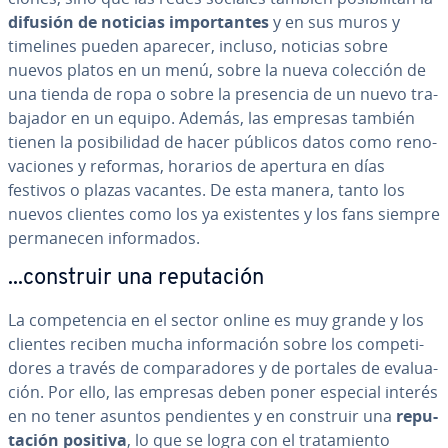
difusión de noticias im­po­r­ta­n­tes
y en sus muros y
timelines pueden aparecer, incluso, noticias sobre
nuevos platos en un menú, sobre la nueva colección de
una tienda de ropa o sobre la presencia de un nuevo tra­
ba­ja­dor en un equipo. Además, las empresas también
tienen la po­si­bi­li­dad de hacer públicos datos como re­no­
va­cio­nes y reformas, horarios de apertura en días
festivos o plazas vacantes. De esta manera, tanto los
nuevos clientes como los ya exi­s­te­n­tes y los fans siempre
pe­r­ma­ne­cen in­fo­r­ma­dos.
...construir una repu­tación
La co­m­pe­te­n­cia en el sector online es muy grande y los
clientes reciben mucha in­fo­r­ma­ción sobre los co­m­pe­ti­
do­res a través de co­m­pa­ra­do­res y de portales de eva­lua­
ción. Por ello, las empresas deben poner especial interés
en no tener asuntos pe­n­die­n­tes y en construir una
repu­
tación positiva
, lo que se logra con el tra­ta­mie­n­to