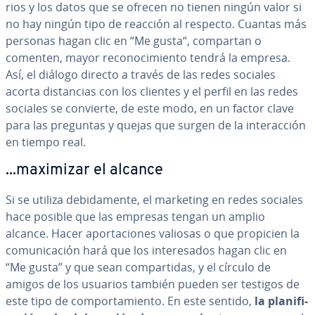
rios y los datos que se ofrecen no tienen ningún valor si
no hay ningún tipo de reacción al respecto. Cuantas más
personas hagan clic en “Me gusta“, compartan o
comenten, mayor re­co­no­ci­mie­n­to tendrá la empresa.
Así, el diálogo directo a través de las redes sociales
acorta di­s­ta­n­cias con los clientes y el perfil en las redes
sociales se convierte, de este modo, en un factor clave
para las preguntas y quejas que surgen de la in­ter­ac­ción
en tiempo real.
...maximizar el alcance
Si se utiliza de­bi­da­me­n­te, el marketing en redes sociales
hace posible que las empresas tengan un amplio
alcance. Hacer apo­r­ta­cio­nes valiosas o que propicien la
co­mu­ni­ca­ción hará que los in­te­re­sa­dos hagan clic en
“Me gusta” y que sean co­m­pa­r­ti­das, y el círculo de
amigos de los usuarios también pueden ser testigos de
este tipo de co­m­po­r­ta­mie­n­to. En este sentido,
la pla­ni­fi­