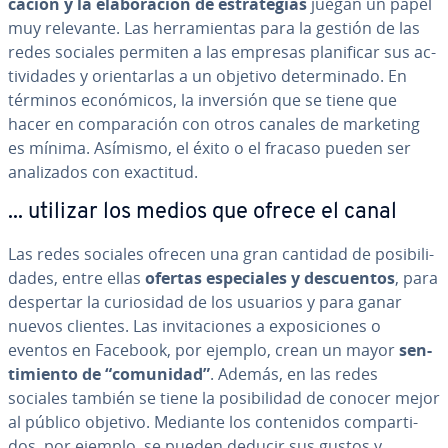
ca­ción y la ela­bo­ra­ción de es­tra­te­gias
juegan un papel
muy relevante. Las he­rra­mie­n­tas para la gestión de las
redes sociales permiten a las empresas pla­ni­fi­car sus ac­
ti­vi­da­des y orie­n­tar­las a un objetivo de­te­r­mi­na­do. En
términos eco­nó­mi­cos, la inversión que se tiene que
hacer en co­m­pa­ra­ción con otros canales de marketing
es mínima. Asímismo, el éxito o el fracaso pueden ser
ana­li­za­dos con exactitud.
... utilizar los medios que ofrece el canal
Las redes sociales ofrecen una gran cantidad de po­si­bi­li­
da­des, entre ellas
ofertas es­pe­cia­les y de­s­cue­n­tos
, para
despertar la cu­rio­si­dad de los usuarios y para ganar
nuevos clientes. Las in­vi­ta­cio­nes a ex­po­si­cio­nes o
eventos en Facebook, por ejemplo, crean un mayor
se­n­
ti­mie­n­to de “comunidad”
. Además, en las redes
sociales también se tiene la po­si­bi­li­dad de conocer mejor
al público objetivo. Mediante los co­n­te­ni­dos co­m­pa­r­ti­
dos, por ejemplo, se pueden deducir sus gustos y