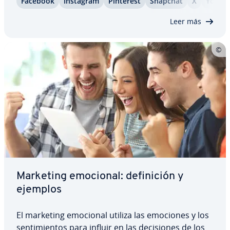
Facebook
Instagram
Pinterest
Snapchat
X
YouTu
estas pla­ta­fo­r­mas para aumentar su alcance. Pero
cuanto más popular sea una red…
Leer más
Marketing emocional: de­fi­ni­ción y
ejemplos
El marketing emocional utiliza las emociones y los
se­n­ti­mie­n­tos para influir en las de­ci­sio­nes de los