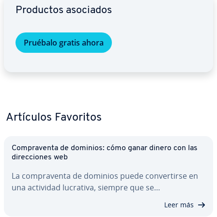
Productos asociados
Pruébalo gratis ahora
Artículos Favoritos
Co­m­pra­ve­n­ta de dominios: cómo ganar dinero con las
di­re­c­cio­nes web
La co­m­pra­ve­n­ta de dominios puede co­n­ve­r­ti­r­se en
una actividad lucrativa, siempre que se…
Leer más