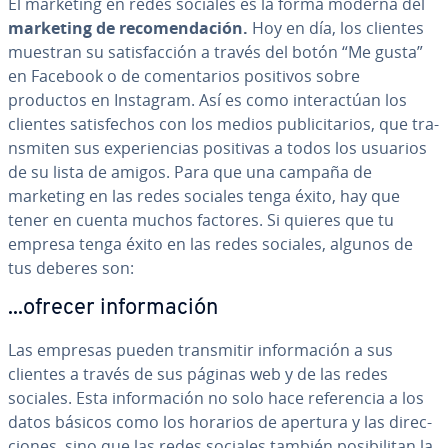
El marketing en redes sociales es la forma moderna del
marketing de re­co­me­n­da­ción.
Hoy en día, los clientes
muestran su sa­ti­s­fa­c­ción a través del botón “Me gusta”
en Facebook o de co­me­n­ta­rios positivos sobre
productos en Instagram. Así es como in­ter­ac­túan los
clientes sa­ti­s­fe­chos con los medios pu­bli­ci­ta­rios, que tra­
n­s­mi­ten sus ex­pe­rie­n­cias positivas a todos los usuarios
de su lista de amigos. Para que una campaña de
marketing en las redes sociales tenga éxito, hay que
tener en cuenta muchos factores. Si quieres que tu
empresa tenga éxito en las redes sociales, algunos de
tus deberes son:
...ofrecer in­fo­r­ma­ción
Las empresas pueden tra­n­s­mi­tir in­fo­r­ma­ción a sus
clientes a través de sus páginas web y de las redes
sociales. Esta in­fo­r­ma­ción no solo hace re­fe­re­n­cia a los
datos básicos como los horarios de apertura y las di­re­c­
cio­nes, sino que las redes sociales también po­si­bi­li­tan la