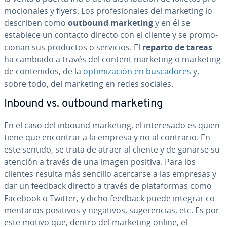
mo­cio­na­les y flyers. Los pro­fe­sio­na­les del marketing lo
describen como
outbound marketing
y en él se
establece un contacto directo con el cliente y se pro­mo­
cio­nan sus productos o servicios. El
reparto de tareas
ha cambiado a través del content marketing o marketing
de co­n­te­ni­dos, de la
op­ti­mi­za­ción en bu­s­ca­do­res
y,
sobre todo, del marketing en redes sociales.
Inbound vs. outbound marketing
En el caso del inbound marketing, el in­te­re­sa­do es quien
tiene que encontrar a la empresa y no al contrario. En
este sentido, se trata de atraer al cliente y de ganarse su
atención a través de una imagen positiva. Para los
clientes resulta más sencillo acercarse a las empresas y
dar un feedback directo a través de pla­ta­fo­r­mas como
Facebook o Twitter, y dicho feedback puede integrar co­
me­n­ta­rios positivos y negativos, su­ge­re­n­cias, etc. Es por
este motivo que, dentro del marketing online, el