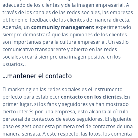
adecuado de los clientes y de la imagen em­pre­sa­rial. A
través de los canales de las redes sociales, las empresas
obtienen el feedback de los clientes de manera directa.
Además, un
community ma­na­ge­me­nt
ex­pe­ri­me­n­ta­do
siempre de­mo­s­tra­rá que las opiniones de los clientes
son im­po­r­ta­n­tes para la cultura em­pre­sa­rial. Un estilo
co­mu­ni­ca­ti­vo tra­n­s­pa­re­n­te y abierto en las redes
sociales creará siempre una imagen positiva en los
usuarios. .
...mantener el contacto
El marketing en las redes sociales es el in­s­tru­me­n­to
perfecto para es­ta­ble­cer
contacto con los clientes
. En
primer lugar, si los fans y se­gui­do­res ya han mostrado
cierto interés por una empresa, esto alcanza al círculo
personal de contactos de estos se­gui­do­res. El siguiente
paso es gestionar esta primera red de contactos de una
manera sensata. A este respecto, las fotos, los co­me­n­ta­