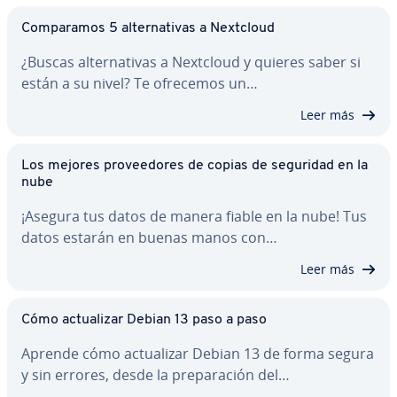
Co­m­pa­ra­mos 5 al­te­r­na­ti­vas a Nextcloud
¿Buscas al­te­r­na­ti­vas a Nextcloud y quieres saber si
están a su nivel? Te ofrecemos un…
Leer más
Los mejores pro­vee­do­res de copias de seguridad en la
nube
¡Asegura tus datos de manera fiable en la nube! Tus
datos estarán en buenas manos con…
Leer más
Cómo ac­tua­li­zar Debian 13 paso a paso
Aprende cómo ac­tua­li­zar Debian 13 de forma segura
y sin errores, desde la pre­pa­ra­ción del…