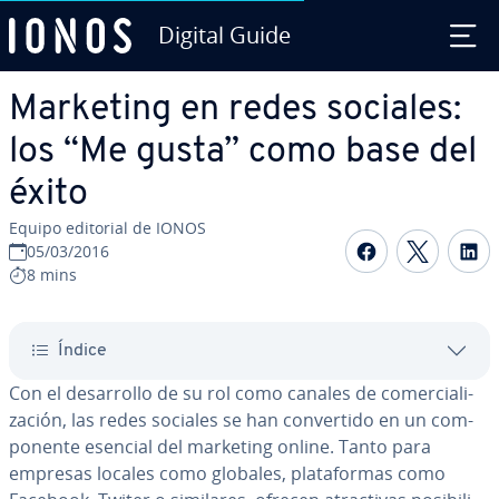
Digital Guide
Saltar al contenido principal
Marketing en redes sociales:
los “Me gusta” como base del
éxito
Equipo editorial de IONOS
Compartir 
Compar
C
05/03/2016
8 mins
Índice
Con el de­sa­rro­llo de su rol como canales de co­me­r­cia­li­
za­ción, las redes sociales se han co­n­ve­r­ti­do en un co­m­
po­ne­n­te esencial del marketing online. Tanto para
empresas locales como globales, pla­ta­fo­r­mas como