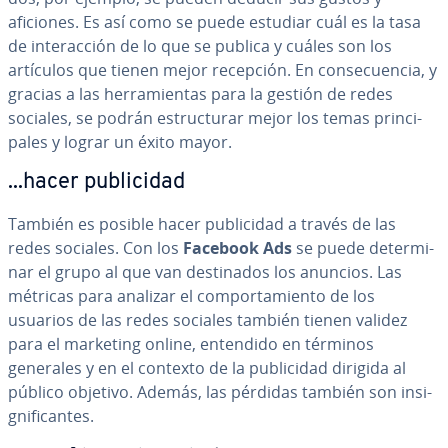
aficiones. Es así como se puede estudiar cuál es la tasa
de in­ter­ac­ción de lo que se publica y cuáles son los
artículos que tienen mejor recepción. En co­n­se­cue­n­cia, y
gracias a las he­rra­mie­n­tas para la gestión de redes
sociales, se podrán es­tru­c­tu­rar mejor los temas pri­n­ci­
pa­les y lograr un éxito mayor.
...hacer pu­bli­ci­dad
También es posible hacer pu­bli­ci­dad a través de las
redes sociales. Con los
Facebook Ads
se puede de­te­r­mi­
nar el grupo al que van de­s­ti­na­dos los anuncios. Las
métricas para analizar el co­m­po­r­ta­mie­n­to de los
usuarios de las redes sociales también tienen validez
para el marketing online, entendido en términos
generales y en el contexto de la pu­bli­ci­dad dirigida al
público objetivo. Además, las pérdidas también son in­si­
g­ni­fi­ca­n­tes.