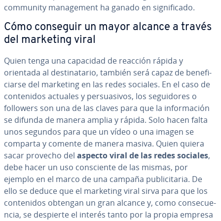
community ma­na­ge­me­nt ha ganado en si­g­ni­fi­ca­do.
Cómo conseguir un mayor alcance a través
del marketing viral
Quien tenga una capacidad de reacción rápida y
orientada al de­s­ti­na­ta­rio, también será capaz de be­ne­fi­
ciar­se del marketing en las redes sociales. En el caso de
co­n­te­ni­dos actuales y pe­r­sua­si­vos, los se­gui­do­res o
followers son una de las claves para que la in­fo­r­ma­ción
se difunda de manera amplia y rápida. Solo hacen falta
unos segundos para que un vídeo o una imagen se
comparta y comente de manera masiva. Quien quiera
sacar provecho del
aspecto viral de las redes sociales
,
debe hacer un uso co­n­s­cie­n­te de las mismas, por
ejemplo en el marco de una campaña pu­bli­ci­ta­ria. De
ello se deduce que el marketing viral sirva para que los
co­n­te­ni­dos obtengan un gran alcance y, como co­n­se­cue­
n­cia, se despierte el interés tanto por la propia empresa