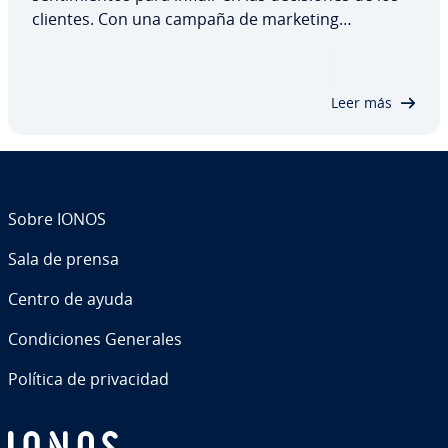
clientes. Con una campaña de marketing
emocional, no solo se convence a los clientes de la
marca usando la razón, sino que además se
genera confianza y se fomenta una relación…
Leer más
Sobre IONOS
Sala de prensa
Centro de ayuda
Co­n­di­cio­nes Generales
Política de pri­va­ci­dad