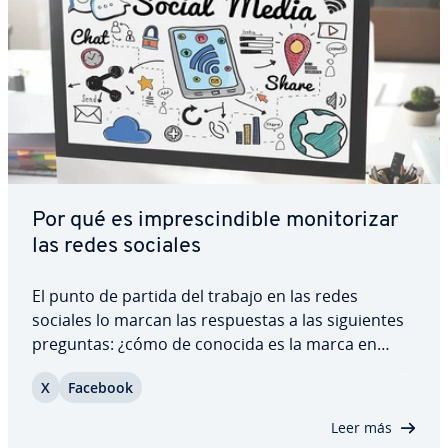
Por qué es im­pre­s­ci­n­di­ble mo­ni­to­ri­zar
las redes sociales
El punto de partida del trabajo en las redes
sociales lo marcan las re­s­pue­s­tas a las si­guie­n­tes
preguntas: ¿cómo de conocida es la marca en
Internet?, ¿cómo se habla sobre la marca, el
X
Facebook
producto o la empresa y en qué contexto?, ¿en
qué pla­ta­fo­r­mas se produce este diálogo? Estos…
Leer más