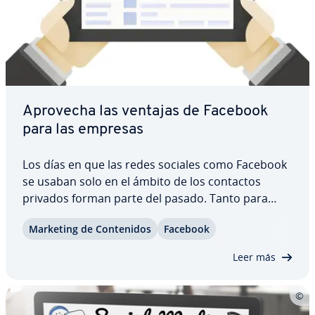
Aprovecha las ventajas de Facebook
para las empresas
Los días en que las redes sociales como Facebook
se usaban solo en el ámbito de los contactos
privados forman parte del pasado. Tanto para
artistas, partidos políticos o compañías, las redes
Marketing de Co­n­te­ni­dos
Facebook
sociales son la forma ideal de co­mu­ni­car­se con
fans, socios, miembros o clientes. Sin…
Leer más