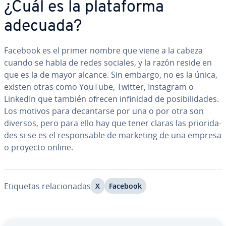
¿Cuál es la pla­ta­fo­r­ma
adecuada?
Facebook es el primer nombre que viene a la cabeza
cuando se habla de redes sociales, y la razón reside en
que es la de mayor alcance. Sin embargo, no es la única,
existen otras como YouTube, Twitter, Instagram o
LinkedIn que también ofrecen infinidad de po­si­bi­li­da­des.
Los motivos para de­ca­n­tar­se por una o por otra son
diversos, pero para ello hay que tener claras las prio­ri­da­
des si se es el re­s­po­n­sa­ble de marketing de una empresa
o proyecto online.
Etiquetas re­la­cio­na­das
X
Facebook
Ir al menú principal