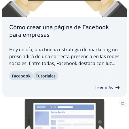
Cómo crear una página de Facebook
para empresas
Hoy en día, una buena es­tra­te­gia de marketing no
pre­s­ci­n­di­rá de una correcta presencia en las redes
sociales. Entre todas, Facebook destaca con luz
propia, por lo que todas las empresas, desde
Facebook
Tu­to­ria­les
grandes compañías a pequeñas tiendas online,
deberían, en su propio interés, estar…
Leer más