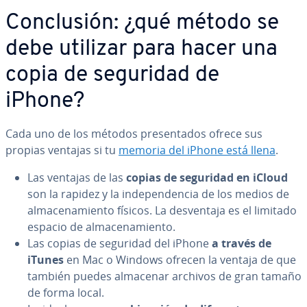
Co­n­clu­sión: ¿qué método se
debe utilizar para hacer una
copia de seguridad de
iPhone?
Cada uno de los métodos pre­se­n­ta­dos ofrece sus
propias ventajas si tu
memoria del iPhone está llena
.
Las ventajas de las
copias de seguridad en iCloud
son la rapidez y la in­de­pe­n­de­n­cia de los medios de
al­ma­ce­na­mie­n­to físicos. La de­s­ve­n­ta­ja es el limitado
espacio de al­ma­ce­na­mie­n­to.
Las copias de seguridad del iPhone
a través de
iTunes
en Mac o Windows ofrecen la ventaja de que
también puedes almacenar archivos de gran tamaño
de forma local.