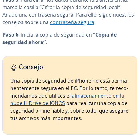
marca la casilla “Cifrar la copia de seguridad local”.
Añade una co­n­tra­se­ña segura. Para ello, sigue nuestros
consejos sobre una
co­n­tra­se­ña segura
.
Paso 6
. Inicia la copia de seguridad en
“Copia de
seguridad ahora”
.
Consejo
Una copia de seguridad de iPhone no está pe­r­ma­
ne­n­te­me­n­te segura en el PC. Por lo tanto, te re­co­
me­n­da­mos que utilices el
al­ma­ce­na­mie­n­to en la
nube HiDrive de IONOS
para realizar una copia de
seguridad online fiable y, sobre todo, que asegure
tus archivos más im­po­r­ta­n­tes.