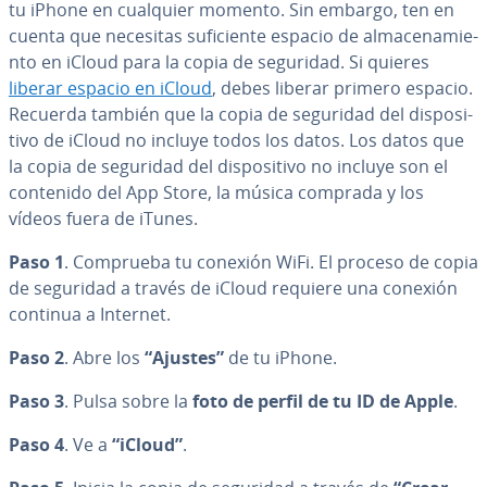
tu iPhone en cualquier momento. Sin embargo, ten en
cuenta que necesitas su­fi­cie­n­te espacio de al­ma­ce­na­mie­
n­to en iCloud para la copia de seguridad. Si quieres
liberar espacio en iCloud
, debes liberar primero espacio.
Recuerda también que la copia de seguridad del di­s­po­si­
ti­vo de iCloud no incluye todos los datos. Los datos que
la copia de seguridad del di­s­po­si­ti­vo no incluye son el
contenido del App Store, la música comprada y los
vídeos fuera de iTunes.
Paso 1
. Comprueba tu conexión WiFi. El proceso de copia
de seguridad a través de iCloud requiere una conexión
continua a Internet.
Paso 2
. Abre los
“Ajustes”
de tu iPhone.
Paso 3
. Pulsa sobre la
foto de perfil de tu ID de Apple
.
Paso 4
. Ve a
“iCloud”
.