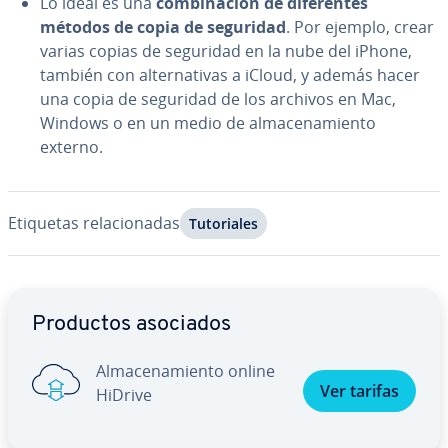
Lo ideal es una
co­m­bi­na­ción de di­fe­re­n­tes
métodos de copia de seguridad
. Por ejemplo, crear
varias copias de seguridad en la nube del iPhone,
también con al­te­r­na­ti­vas a iCloud, y además hacer
una copia de seguridad de los archivos en Mac,
Windows o en un medio de al­ma­ce­na­mie­n­to
externo.
Etiquetas re­la­cio­na­das
Tu­to­ria­les
Ir al menú principal
Productos asociados
Al­ma­ce­na­mie­n­to online
Ver tarifas
HiDrive