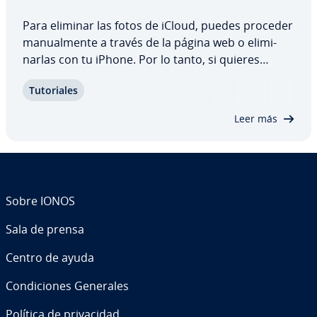
Para eliminar las fotos de iCloud, puedes proceder
ma­nua­l­me­n­te a través de la página web o eli­mi­
nar­las con tu iPhone. Por lo tanto, si quieres
liberar algo de espacio de al­ma­ce­na­mie­n­to y
Tu­to­ria­les
eliminar datos in­ne­ce­sa­rios, nuestra guía paso a
paso explica cada opción con más detalle.…
Leer más
Sobre IONOS
Sala de prensa
Centro de ayuda
Co­n­di­cio­nes Generales
Política de pri­va­ci­dad