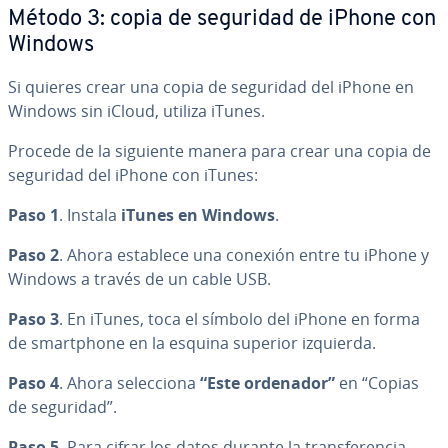
Método 3: copia de seguridad de iPhone con
Windows
Si quieres crear una copia de seguridad del iPhone en
Windows sin iCloud, utiliza iTunes.
Procede de la siguiente manera para crear una copia de
seguridad del iPhone con iTunes:
Paso 1
. Instala
iTunes en Windows
.
Paso 2
. Ahora establece una conexión entre tu iPhone y
Windows a través de un cable USB.
Paso 3
. En iTunes, toca el símbolo del iPhone en forma
de sma­r­t­pho­ne en la esquina superior izquierda.
Paso 4
. Ahora se­le­c­cio­na
“Este ordenador”
en “Copias
de seguridad”.
Paso 5
. Para cifrar los datos durante la tra­n­s­fe­re­n­cia,