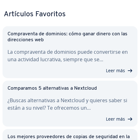
Artículos Favoritos
Co­m­pra­ve­n­ta de dominios: cómo ganar dinero con las
di­re­c­cio­nes web
La co­m­pra­ve­n­ta de dominios puede co­n­ve­r­ti­r­se en
una actividad lucrativa, siempre que se…
Leer más
Co­m­pa­ra­mos 5 al­te­r­na­ti­vas a Nextcloud
¿Buscas al­te­r­na­ti­vas a Nextcloud y quieres saber si
están a su nivel? Te ofrecemos un…
Leer más
Los mejores pro­vee­do­res de copias de seguridad en la