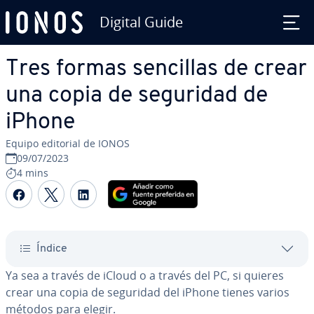
Digital Guide
Saltar al contenido principal
Tres formas sencillas de crear
una copia de seguridad de
iPhone
Equipo editorial de IONOS
09/07/2023
4 mins
Compartir Facebook
Compartir Twitter
Compartir LinkedIn
Índice
Ya sea a través de iCloud o a través del PC, si quieres
crear una copia de seguridad del iPhone tienes varios
métodos para elegir.