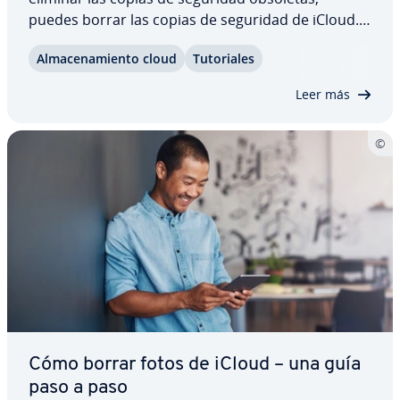
puedes borrar las copias de seguridad de iCloud.
Sigue leyendo para saber cómo eliminar copias de
Al­ma­ce­na­mie­n­to cloud
Tu­to­ria­les
seguridad antiguas en iCloud con el iPhone o con
un ordenador (Mac o Windows). También te…
Leer más
Cómo borrar fotos de iCloud – una guía
paso a paso