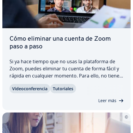
Cómo eliminar una cuenta de Zoom
paso a paso
Si ya hace tiempo que no usas la pla­ta­fo­r­ma de
Zoom, puedes eliminar tu cuenta de forma fácil y
rápida en cualquier momento. Para ello, no tienes
más que seguir unos pocos pasos. Te ex­pli­ca­mos
Vi­deo­co­n­fe­re­n­cia
Tu­to­ria­les
cómo eliminar una cuenta de Zoom desde tu sma­
r­t­pho­ne u ordenador, así como los aspectos…
Leer más