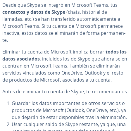
Desde que Skype se integró en Microsoft Teams, tus
contactos y datos de Skype
(chats, historial de
llamadas, etc.) se han tra­n­s­fe­ri­do au­to­má­ti­ca­me­n­te a
Microsoft Teams. Si tu cuenta de Microsoft permanece
inactiva, estos datos se eli­mi­na­rán de forma pe­r­ma­ne­n­
te.
Eliminar tu cuenta de Microsoft implica borrar
todos los
datos asociados
, incluidos los de Skype que ahora se en­
cue­n­tran en Microsoft Teams. También se eli­mi­na­rán
servicios vi­n­cu­la­dos como OneDrive, Outlook y el resto
de productos de Microsoft asociados a tu cuenta.
Antes de eliminar tu cuenta de Skype, te re­co­me­n­da­mos:
Guardar los datos im­po­r­ta­n­tes de otros servicios o
productos de Microsoft (Outlook, OneDrive, etc.), ya
que dejarán de estar di­s­po­ni­bles tras la eli­mi­na­ción.
Usar cualquier saldo de Skype restante, ya que, una