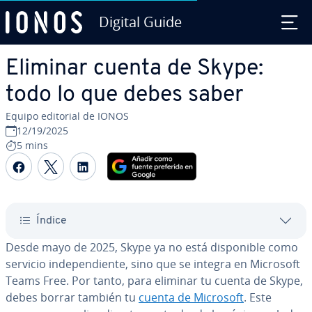
Digital Guide
Saltar al contenido principal
Eliminar cuenta de Skype:
todo lo que debes saber
Equipo editorial de IONOS
12/19/2025
5 mins
Compartir Facebook
Compartir Twitter
Compartir LinkedIn
Índice
Desde mayo de 2025, Skype ya no está di­s­po­ni­ble como
servicio in­de­pe­n­die­n­te, sino que se integra en Microsoft
Teams Free. Por tanto, para eliminar tu cuenta de Skype,
debes borrar también tu
cuenta de Microsoft
. Este