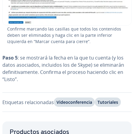
Confirme marcando las casillas que todos los co­n­te­ni­dos
deben ser eli­mi­na­dos y haga clic en la parte inferior
izquierda en “Marcar cuenta para cierre”.
Paso 5
: se mostrará la fecha en la que tu cuenta (y los
datos asociados, incluidos los de Skype) se eli­mi­na­rán
de­fi­ni­ti­va­me­n­te. Confirma el proceso haciendo clic en
“Listo”.
Etiquetas re­la­cio­na­das
Vi­deo­co­n­fe­re­n­cia
Tu­to­ria­les
Ir al menú principal
Productos asociados