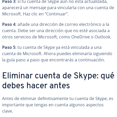
Paso 3
: si tu cuenta de Skype aún no está ac­tua­li­za­da,
aparecerá un mensaje para vi­n­cu­lar­la con una cuenta de
Microsoft. Haz clic en “Continuar”.
Paso 4
: añade una dirección de correo ele­c­tró­ni­co a la
cuenta. Debe ser una dirección que no esté asociada a
otros servicios de Microsoft, como OneDrive o Outlook.
Paso 5
: tu cuenta de Skype ya está vinculada a una
cuenta de Microsoft. Ahora puedes eli­mi­nar­la siguiendo
la guía paso a paso que en­co­n­tra­rás a co­n­ti­nua­ción.
Eliminar cuenta de Skype: qué
debes hacer antes
Antes de eliminar de­fi­ni­ti­va­me­n­te tu cuenta de Skype, es
im­po­r­ta­n­te que tengas en cuenta algunos aspectos
clave.