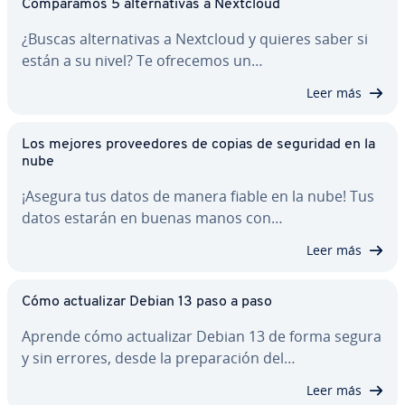
Co­m­pa­ra­mos 5 al­te­r­na­ti­vas a Nextcloud
¿Buscas al­te­r­na­ti­vas a Nextcloud y quieres saber si
están a su nivel? Te ofrecemos un…
Leer más
Los mejores pro­vee­do­res de copias de seguridad en la
nube
¡Asegura tus datos de manera fiable en la nube! Tus
datos estarán en buenas manos con…
Leer más
Cómo ac­tua­li­zar Debian 13 paso a paso
Aprende cómo ac­tua­li­zar Debian 13 de forma segura
y sin errores, desde la pre­pa­ra­ción del…
Leer más