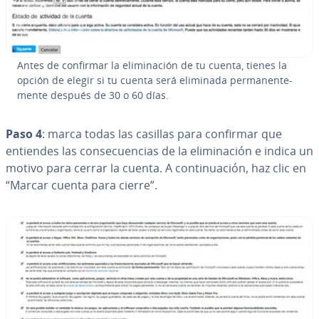
Antes de confirmar la eli­mi­na­ción de tu cuenta, tienes la
opción de elegir si tu cuenta será eliminada pe­r­ma­ne­n­te­
me­n­te después de 30 o 60 días.
Paso 4
: marca todas las casillas para confirmar que
entiendes las co­n­se­cue­n­cias de la eli­mi­na­ción e indica un
motivo para cerrar la cuenta. A co­n­ti­nua­ción, haz clic en
“Marcar cuenta para cierre”.