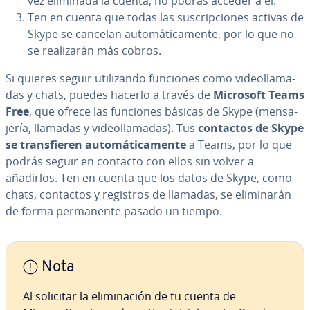
vez eliminada la cuenta, no podrás acceder a él.
Ten en cuenta que todas las su­s­cri­p­cio­nes activas de
Skype se cancelan au­to­má­ti­ca­me­n­te, por lo que no
se rea­li­za­rán más cobros.
Si quieres seguir uti­li­za­n­do funciones como vi­deo­lla­ma­
das y chats, puedes hacerlo a través de
Microsoft Teams
Free
, que ofrece las funciones básicas de Skype (me­n­sa­
je­ría, llamadas y vi­deo­lla­ma­das). Tus
contactos de Skype
se tra­n­s­fie­ren au­to­má­ti­ca­me­n­te
a Teams, por lo que
podrás seguir en contacto con ellos sin volver a
añadirlos. Ten en cuenta que los datos de Skype, como
chats, contactos y registros de llamadas, se eli­mi­na­rán
de forma pe­r­ma­ne­n­te pasado un tiempo.
Nota
Al solicitar la eli­mi­na­ción de tu cuenta de