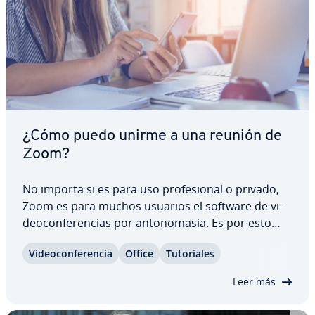
¿Cómo puedo unirme a una reunión de
Zoom?
No importa si es para uso pro­fe­sio­nal o privado,
Zoom es para muchos usuarios el software de vi­
deo­co­n­fe­re­n­cias por an­to­no­ma­sia. Es por esto
por lo que cada vez será más probable que te
Vi­deo­co­n­fe­re­n­cia
Office
Tu­to­ria­les
llegue una in­vi­ta­ción a un encuentro en esta apli­
ca­ción. ¿Pero cómo puedes unirte a una reunión…
Leer más