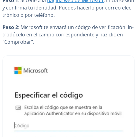
Paso 1
: accede a la
página web de Microsoft
, inicia sesión
y confirma tu identidad. Puedes hacerlo por correo ele­c­
tró­ni­co o por teléfono.
Paso 2
: Microsoft te enviará un código de ve­ri­fi­ca­ción. In­
tro­dú­ce­lo en el campo co­rre­s­po­n­die­n­te y haz clic en
“Comprobar”.