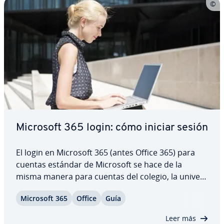
Microsoft 365 login: cómo iniciar sesión
El login en Microsoft 365 (antes Office 365) para
cuentas estándar de Microsoft se hace de la
misma manera para cuentas del colegio, la uni­ve­r­
si­dad o el trabajo. Por su parte, los ad­mi­ni­s­tra­do­
Microsoft 365
Office
Guía
res se conectan desde el centro de ad­mi­ni­s­tra­ción
de Microsoft 365. Una vez has iniciado…
Leer más