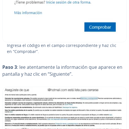
Ingresa el código en el campo co­rre­s­po­n­die­n­te y haz clic
en “Comprobar”.
Paso 3
: lee ate­n­ta­me­n­te la in­fo­r­ma­ción que aparece en
pantalla y haz clic en “Siguiente”.