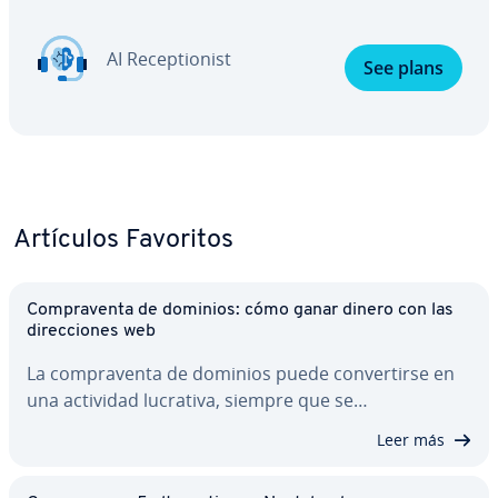
AI Re­ce­p­tio­ni­st
See plans
Artículos Favoritos
Co­m­pra­ve­n­ta de dominios: cómo ganar dinero con las
di­re­c­cio­nes web
La co­m­pra­ve­n­ta de dominios puede co­n­ve­r­ti­r­se en
una actividad lucrativa, siempre que se…
Leer más