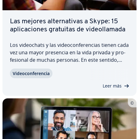
Las mejores al­te­r­na­ti­vas a Skype: 15
apli­ca­cio­nes gratuitas de vi­deo­lla­ma­da
Los vi­deo­chats y las vi­deo­co­n­fe­re­n­cias tienen cada
vez una mayor presencia en la vida privada y pro­
fe­sio­nal de muchas personas. En este sentido,
Skype es el software de mayor renombre en el
Vi­deo­co­n­fe­re­n­cia
ámbito de la vi­deo­te­le­fo­nía por ordenador. Sin
embargo, todavía hay muchos que de­s­co­no­cen…
Leer más