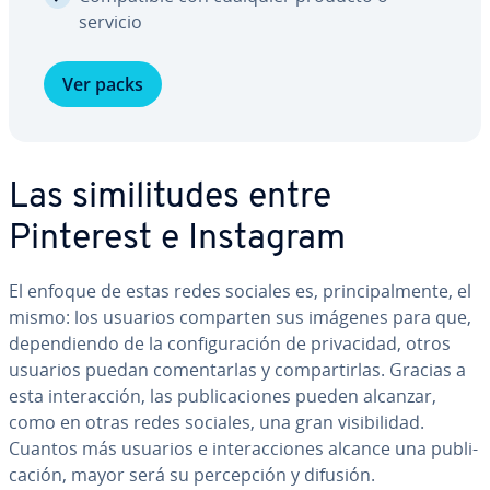
servicio
Ver packs
Las si­mi­li­tu­des entre
Pinterest e Instagram
El enfoque de estas redes sociales es, pri­n­ci­pa­l­me­n­te, el
mismo: los usuarios comparten sus imágenes para que,
de­pe­n­die­n­do de la co­n­fi­gu­ra­ción de pri­va­ci­dad, otros
usuarios puedan co­me­n­tar­las y co­m­pa­r­ti­r­las. Gracias a
esta in­ter­ac­ción, las pu­bli­ca­cio­nes pueden alcanzar,
como en otras redes sociales, una gran vi­si­bi­li­dad.
Cuantos más usuarios e in­ter­ac­cio­nes alcance una pu­bli­
ca­ción, mayor será su pe­r­ce­p­ción y difusión.