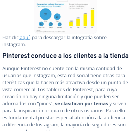
Haz clic
aquí
, para descargar la in­fo­gra­fía sobre
instagram.
Pinterest conduce a los clientes a la tienda
Aunque Pinterest no cuente con la misma cantidad de
usuarios que Instagram, esta red social tiene otras ca­ra­
c­te­rí­s­ti­cas que la hacen más atractiva desde un punto de
vista comercial. Los tableros de Pinterest, para cuya
creación no hay ninguna li­mi­ta­ción y que pueden ser
adornados con “pines”,
se cla­si­fi­can por temas
y sirven
para la in­s­pi­ra­ción propia o de otros usuarios. Para ello
es fu­n­da­me­n­tal prestar especial atención a la audiencia:
a di­fe­re­n­cia de Instagram, la mayoría de se­gui­do­res son