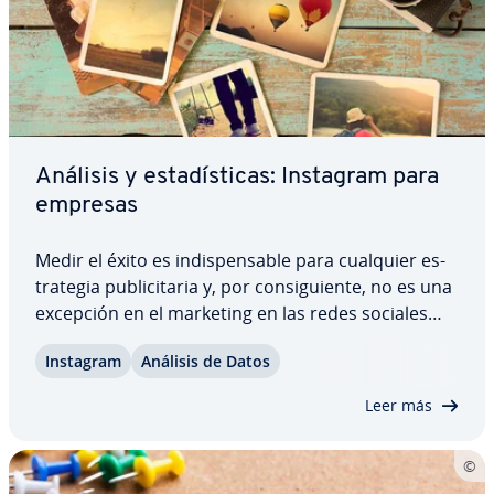
Análisis y es­ta­dí­s­ti­cas: Instagram para
empresas
Medir el éxito es in­di­s­pe­n­sa­ble para cualquier es­
tra­te­gia pu­bli­ci­ta­ria y, por co­n­si­guie­n­te, no es una
excepción en el marketing en las redes sociales
con Instagram. Sin embargo, existe aún mucha in­
Instagram
Análisis de Datos
se­gu­ri­dad en cuanto a las es­tra­te­gias de la pla­ta­fo­
r­ma, en la que todo gira en…
Leer más