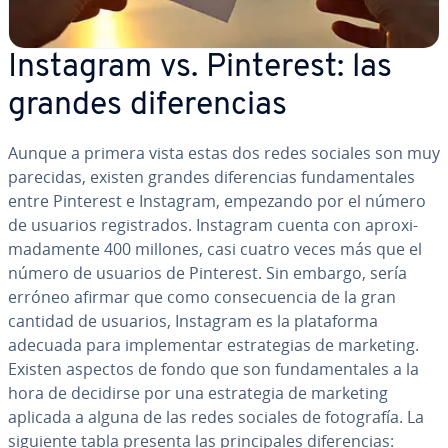
Instagram vs. Pinterest: las
grandes di­fe­re­n­cias
Aunque a primera vista estas dos redes sociales son muy
parecidas, existen grandes di­fe­re­n­cias fu­n­da­me­n­ta­les
entre Pinterest e Instagram, empezando por el número
de usuarios re­gi­s­tra­dos. Instagram cuenta con apro­xi­
ma­da­me­n­te 400 millones, casi cuatro veces más que el
número de usuarios de Pinterest. Sin embargo, sería
erróneo afirmar que como co­n­se­cue­n­cia de la gran
cantidad de usuarios, Instagram es la pla­ta­fo­r­ma
adecuada para im­ple­me­n­tar es­tra­te­gias de marketing.
Existen aspectos de fondo que son fu­n­da­me­n­ta­les a la
hora de decidirse por una es­tra­te­gia de marketing
aplicada a alguna de las redes sociales de fo­to­gra­fía. La
siguiente tabla presenta las pri­n­ci­pa­les di­fe­re­n­cias: