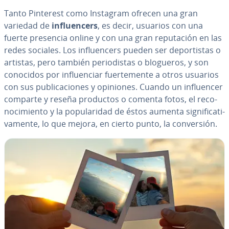
Tanto Pinterest como Instagram ofrecen una gran
variedad de
in­flue­n­ce­rs
, es decir, usuarios con una
fuerte presencia online y con una gran repu­tación en las
redes sociales. Los in­flue­n­ce­rs pueden ser de­po­r­ti­s­tas o
artistas, pero también pe­rio­di­s­tas o blogueros, y son
conocidos por in­flue­n­ciar fue­r­te­me­n­te a otros usuarios
con sus pu­bli­ca­cio­nes y opiniones. Cuando un in­flue­n­cer
comparte y reseña productos o comenta fotos, el re­co­
no­ci­mie­n­to y la po­pu­la­ri­dad de éstos aumenta si­g­ni­fi­ca­ti­
va­me­n­te, lo que mejora, en cierto punto, la co­n­ve­r­sión.