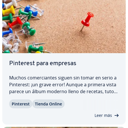
Pinterest para empresas
Muchos co­me­r­cia­n­tes siguen sin tomar en serio a
Pinterest: ¡un grave error! Aunque a primera vista
parece un álbum moderno lleno de recetas, tu­to­
ria­les de bricolaje y paisajes afro­di­sia­cos, Pinterest
Pinterest
Tienda Online
es en realidad un gran proveedor de tráfico de re­
fe­re­n­cia para las empresas. Las…
Leer más