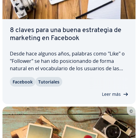
8 claves para una buena es­tra­te­gia de
marketing en Facebook
Desde hace algunos años, palabras como "Like" o
"Follower" se han ido po­si­cio­na­n­do de forma
natural en el vo­ca­bu­la­rio de los usuarios de las
redes sociales. Para los re­s­po­n­sa­bles de
Facebook
Tu­to­ria­les
marketing en las empresas, estas palabras son la
moneda de cambio en Facebook, la pla­ta­fo­r­ma
Leer más
más…