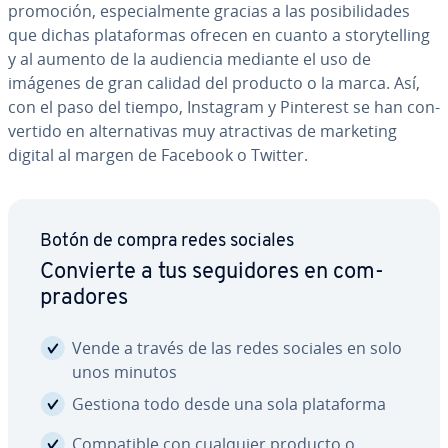
promoción, es­pe­cia­l­me­n­te gracias a las po­si­bi­li­da­des
que dichas pla­ta­fo­r­mas ofrecen en cuanto a sto­r­y­te­lli­ng
y al aumento de la audiencia mediante el uso de
imágenes de gran calidad del producto o la marca. Así,
con el paso del tiempo, Instagram y Pinterest se han co­n­
ve­r­ti­do en al­te­r­na­ti­vas muy atra­c­ti­vas de marketing
digital al margen de Facebook o Twitter.
Botón de compra redes sociales
Convierte a tus se­gui­do­res en co­m­
pra­do­res
Vende a través de las redes sociales en solo
unos minutos
Gestiona todo desde una sola pla­ta­fo­r­ma
Co­m­pa­ti­ble con cualquier producto o