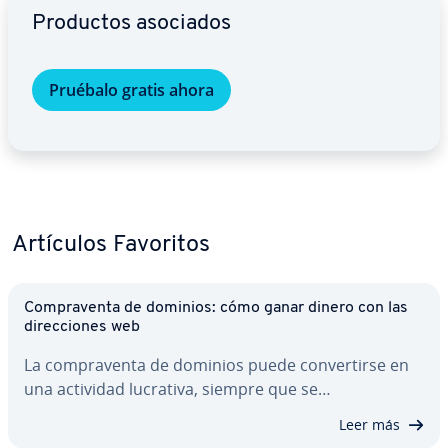
Productos asociados
Pruébalo gratis ahora
Artículos Favoritos
Co­m­pra­ve­n­ta de dominios: cómo ganar dinero con las
di­re­c­cio­nes web
La co­m­pra­ve­n­ta de dominios puede co­n­ve­r­ti­r­se en
una actividad lucrativa, siempre que se…
Leer más