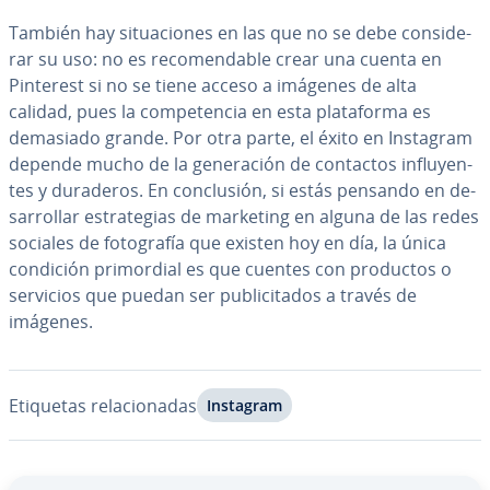
También hay si­tua­cio­nes en las que no se debe co­n­si­de­
rar su uso: no es re­co­me­n­da­ble crear una cuenta en
Pinterest si no se tiene acceso a imágenes de alta
calidad, pues la co­m­pe­te­n­cia en esta pla­ta­fo­r­ma es
demasiado grande. Por otra parte, el éxito en Instagram
depende mucho de la ge­ne­ra­ción de contactos in­flu­ye­n­
tes y duraderos. En co­n­clu­sión, si estás pensando en de­
sa­rro­llar es­tra­te­gias de marketing en alguna de las redes
sociales de fo­to­gra­fía que existen hoy en día, la única
condición pri­mo­r­dial es que cuentes con productos o
servicios que puedan ser pu­bli­ci­ta­dos a través de
imágenes.
Etiquetas re­la­cio­na­das
Instagram
Ir al menú principal