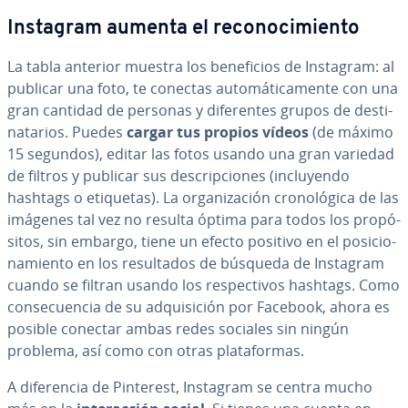
Instagram aumenta el re­co­no­ci­mie­n­to
La tabla anterior muestra los be­ne­fi­cios de Instagram: al
publicar una foto, te conectas au­to­má­ti­ca­me­n­te con una
gran cantidad de personas y di­fe­re­n­tes grupos de de­s­ti­
na­ta­rios. Puedes
cargar tus propios vídeos
(de máximo
15 segundos), editar las fotos usando una gran variedad
de filtros y publicar sus de­s­cri­p­cio­nes (in­clu­ye­n­do
hashtags o etiquetas). La or­ga­ni­za­ción cro­no­ló­gi­ca de las
imágenes tal vez no resulta óptima para todos los pro­pó­
si­tos, sin embargo, tiene un efecto positivo en el po­si­cio­
na­mie­n­to en los re­su­l­ta­dos de búsqueda de Instagram
cuando se filtran usando los re­s­pe­c­ti­vos hashtags. Como
co­n­se­cue­n­cia de su ad­qui­si­ción por Facebook, ahora es
posible conectar ambas redes sociales sin ningún
problema, así como con otras pla­ta­fo­r­mas.
A di­fe­re­n­cia de Pinterest, Instagram se centra mucho