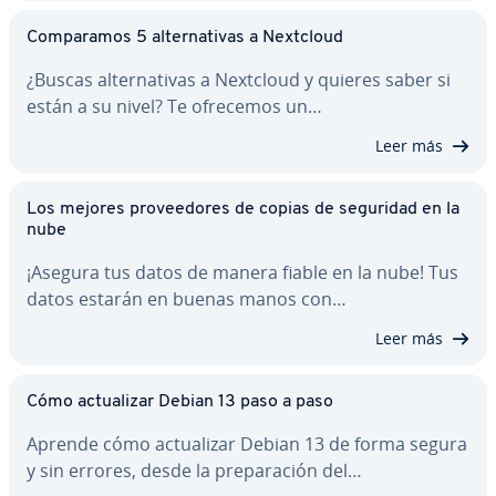
Co­m­pa­ra­mos 5 al­te­r­na­ti­vas a Nextcloud
¿Buscas al­te­r­na­ti­vas a Nextcloud y quieres saber si
están a su nivel? Te ofrecemos un…
Leer más
Los mejores pro­vee­do­res de copias de seguridad en la
nube
¡Asegura tus datos de manera fiable en la nube! Tus
datos estarán en buenas manos con…
Leer más
Cómo ac­tua­li­zar Debian 13 paso a paso
Aprende cómo ac­tua­li­zar Debian 13 de forma segura
y sin errores, desde la pre­pa­ra­ción del…