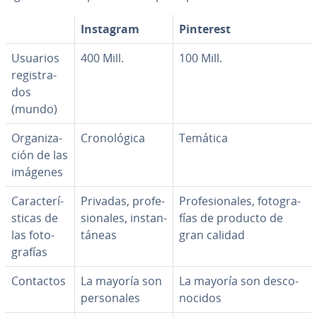
Instagram
Pinterest
Usuarios
400 Mill.
100 Mill.
re­gi­s­tra­
dos
(mundo)
Or­ga­ni­za­
Cro­no­ló­gi­ca
Temática
ción de las
imágenes
Ca­ra­c­te­rí­
Privadas, pro­fe­
Pro­fe­sio­na­les, fo­to­gra­
s­ti­cas de
sio­na­les, in­s­ta­n­
fías de producto de
las fo­to­
tá­neas
gran calidad
gra­fías
Contactos
La mayoría son
La mayoría son de­s­co­
pe­r­so­na­les
no­ci­dos