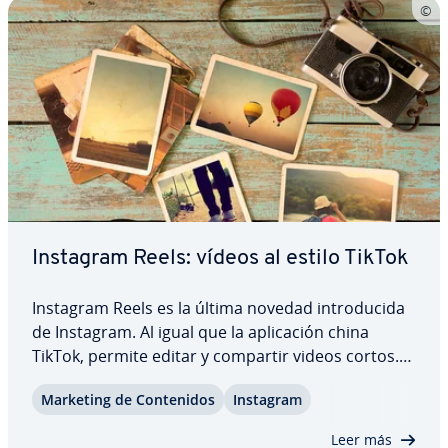
Instagram Reels: vídeos al estilo TikTok
Instagram Reels es la última novedad in­tro­du­ci­da
de Instagram. Al igual que la apli­ca­ción china
TikTok, permite editar y compartir videos cortos.
Te ex­pli­ca­mos en qué consisten exac­ta­me­n­te los
Marketing de Co­n­te­ni­dos
Instagram
de Instagram y cuáles son las pri­n­ci­pa­les di­fe­re­n­
cias con TikTok.
Leer más