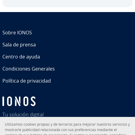
Sobre IONOS
Sala de prensa
Centro de ayuda
Co­n­di­cio­nes Generales
Política de pri­va­ci­dad
Tu solución digital
Uti­li­za­mos cookies propias y de terceros para mejorar nuestros servicios y
mostrarle pu­bli­ci­dad re­la­cio­na­da con sus pre­fe­re­n­cias mediante el