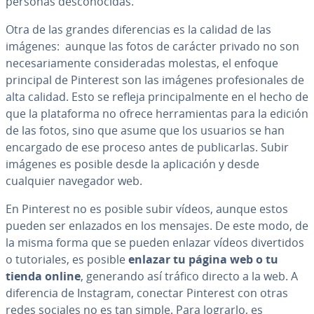
personas de­s­co­no­ci­das.
Otra de las grandes di­fe­re­n­cias es la calidad de las
imágenes: aunque las fotos de carácter privado no son
ne­ce­sa­ria­me­n­te co­n­si­de­ra­das molestas, el enfoque
principal de Pinterest son las imágenes pro­fe­sio­na­les de
alta calidad. Esto se refleja pri­n­ci­pa­l­me­n­te en el hecho de
que la pla­ta­fo­r­ma no ofrece he­rra­mie­n­tas para la edición
de las fotos, sino que asume que los usuarios se han
encargado de ese proceso antes de pu­bli­car­las. Subir
imágenes es posible desde la apli­ca­ción y desde
cualquier navegador web.
En Pinterest no es posible subir vídeos, aunque estos
pueden ser enlazados en los mensajes. De este modo, de
la misma forma que se pueden enlazar vídeos di­ve­r­ti­dos
o tu­to­ria­les, es posible
enlazar tu página web o tu
tienda online
, generando así tráfico directo a la web. A
di­fe­re­n­cia de Instagram, conectar Pinterest con otras
redes sociales no es tan simple. Para lograrlo, es