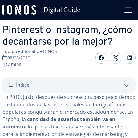
Digital Guide
Saltar al contenido principal
Pinterest o Instagram, ¿cómo
de­ca­n­tar­se por la mejor?
Equipo editorial de IONOS
Compartir 
Compar
C
08/06/2020
7 mins
Índice
En 2010, justo después de su creación, pasó poco tiempo
hasta que dos de las redes sociales de fo­to­gra­fía más
populares co­n­qui­s­ta­ran el mercado es­ta­dou­ni­de­n­se. En
España, la
cantidad de usuarios también va en
aumento
, lo que las hace cada vez más in­te­re­sa­n­tes
para la im­ple­me­n­ta­ción de es­tra­te­gias de marketing y