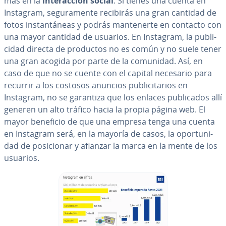
más en la
in­ter­ac­ción social
. Si tienes una cuenta en
Instagram, se­gu­ra­me­n­te recibirás una gran cantidad de
fotos in­s­ta­n­tá­neas y podrás ma­n­te­ne­r­te en contacto con
una mayor cantidad de usuarios. En Instagram, la pu­bli­
ci­dad directa de productos no es común y no suele tener
una gran acogida por parte de la comunidad. Así, en
caso de que no se cuente con el capital necesario para
recurrir a los costosos anuncios pu­bli­ci­ta­rios en
Instagram, no se garantiza que los enlaces pu­bli­ca­dos allí
generen un alto tráfico hacia la propia página web. El
mayor beneficio de que una empresa tenga una cuenta
en Instagram será, en la mayoría de casos, la opo­r­tu­ni­
dad de po­si­cio­nar y afianzar la marca en la mente de los
usuarios.