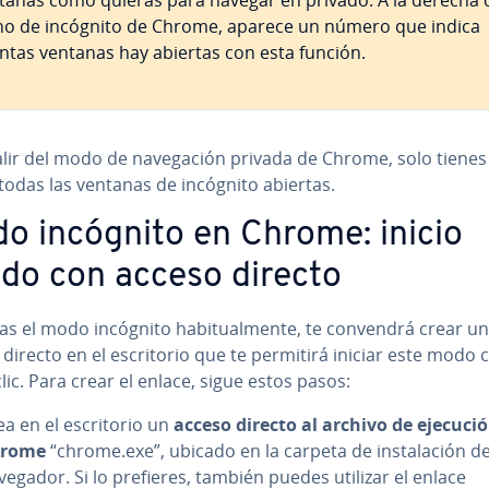
tañas como quieras para navegar en privado. A la derecha 
no de incógnito de Chrome, aparece un número que indica
ntas ventanas hay abiertas con esta función.
lir del modo de na­ve­ga­ción privada de Chrome, solo tiene
todas las ventanas de incógnito abiertas.
o incógnito en Chrome: inicio
ido con acceso directo
izas el modo incógnito ha­bi­tua­l­me­n­te, te convendrá crear un
directo en el es­cri­to­rio que te permitirá iniciar este modo
lic. Para crear el enlace, sigue estos pasos:
a en el es­cri­to­rio un
acceso directo al archivo de ejecuci
rome
“chrome.exe”, ubicado en la carpeta de in­s­ta­la­ción de
vegador. Si lo prefieres, también puedes utilizar el enlace