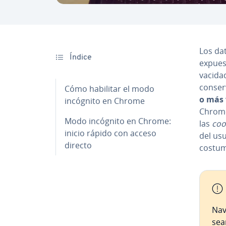
Los dat
Índice
expues
va­ci­d
co­n­se
Cómo habilitar el modo
o más 
incógnito en Chrome
Chrome
Modo incógnito en Chrome:
las
coo
inicio rápido con acceso
del usu
directo
costum
Nav
sean