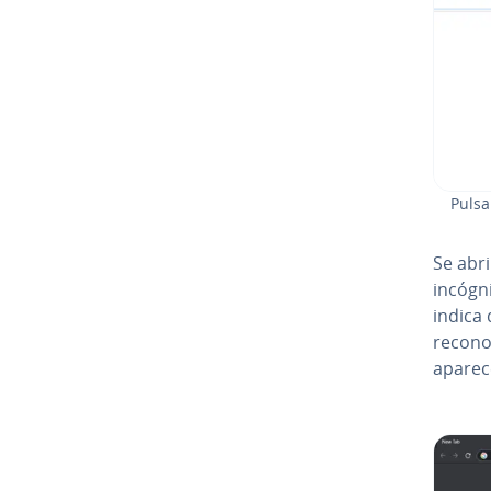
Pulsa
Se abr
incógn
indica 
recono
aparece