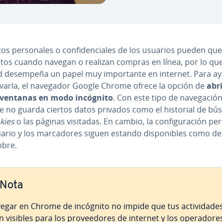
os pe­r­so­na­les o co­n­fi­de­n­cia­les de los usuarios pueden qu
tos cuando navegan o realizan compras en línea, por lo que 
ad desempeña un papel muy im­po­r­ta­n­te en internet. Para a
­r­var­la, el navegador Google Chrome ofrece la opción de
abr
ventanas en modo incógnito
. Con este tipo de na­ve­ga­ción
 no guarda ciertos datos privados como el historial de bú
kies
o las páginas visitadas. En cambio, la co­n­fi­gu­ra­ción pe
ario y los ma­r­ca­do­res siguen estando di­s­po­ni­bles como de
bre.
Nota
egar en Chrome de incógnito no impide que tus ac­ti­vi­da­de
 visibles para los pro­vee­do­res de internet y los ope­ra­do­re