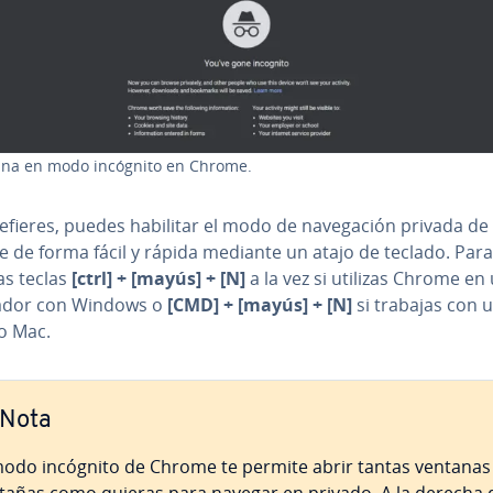
na en modo incógnito en Chrome.
refieres, puedes habilitar el modo de na­ve­ga­ción privada de
de forma fácil y rápida mediante un atajo de teclado. Para 
as teclas
[ctrl] + [mayús] + [N]
a la vez si utilizas Chrome en
ador con Windows o
[CMD] + [mayús] + [N]
si trabajas con un
­vo Mac.
Nota
modo incógnito de Chrome te permite abrir tantas ventanas