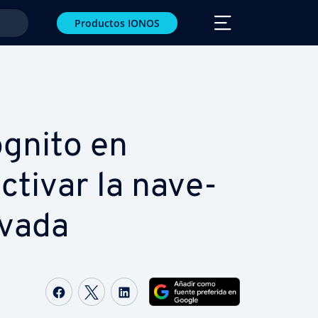
Productos IONOS
gnito en
tivar la na­ve­
ivada
Compartir Facebook
Compartir Twitter
Compartir LinkedIn