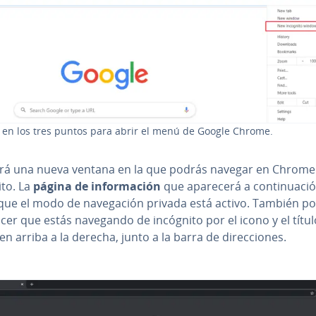
 en los tres puntos para abrir el menú de Google Chrome.
irá una nueva ventana en la que podrás navegar en Chrome
ito. La
página de in­fo­r­ma­ción
que aparecerá a co­n­ti­nua­ci
que el modo de na­ve­ga­ción privada está activo. También p
cer que estás navegando de incógnito por el icono y el títu
n arriba a la derecha, junto a la barra de di­re­c­cio­nes.