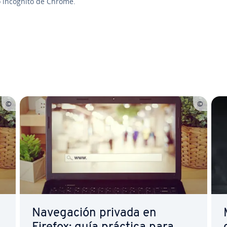
 incógnito de Chrome.
nú principal
Na­ve­ga­ción privada en