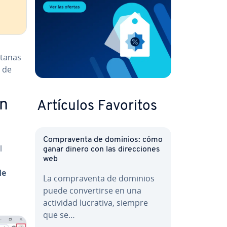
entanas
r de
en
Artículos Favoritos
Co­m­pra­ve­n­ta de dominios: cómo
l
ganar dinero con las di­re­c­cio­nes
web
de
La co­m­pra­ve­n­ta de dominios
puede co­n­ve­r­ti­r­se en una
actividad lucrativa, siempre
que se…