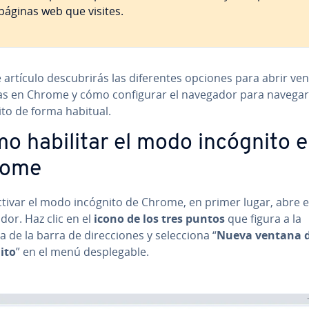
 páginas web que visites.
 artículo de­s­cu­bri­rás las di­fe­re­n­tes opciones para abrir v
as en Chrome y cómo co­n­fi­gu­rar el navegador para navega
ito de forma habitual.
o habilitar el modo incógnito 
rome
ctivar el modo incógnito de Chrome, en primer lugar, abre e
or. Haz clic en el
icono de los tres puntos
que figura a la
de la barra de di­re­c­cio­nes y se­le­c­cio­na “
Nueva ventana 
ito
” en el menú de­s­ple­ga­ble.