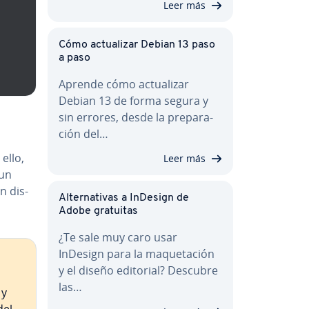
Leer más
Cómo ac­tua­li­zar Debian 13 paso
a paso
Aprende cómo ac­tua­li­zar
Debian 13 de forma segura y
sin errores, desde la pre­pa­ra­
ción del…
ello,
Leer más
 un
 di­s­
Al­te­r­na­ti­vas a InDesign de
Adobe gratuitas
¿Te sale muy caro usar
InDesign para la ma­que­ta­ción
y el diseño editorial? Descubre
las…
 y