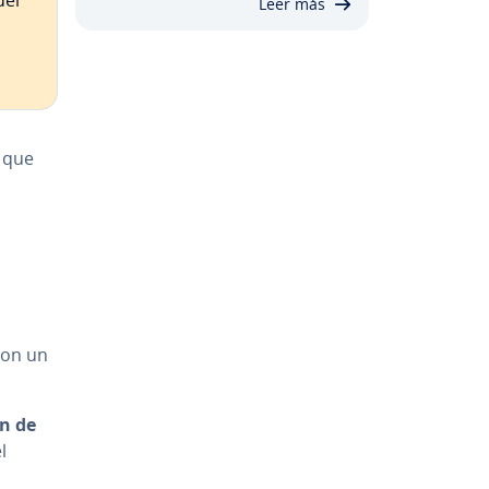
del
Leer más
s que
 con un
ón de
l