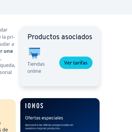
edar
la pri­
Productos asociados
yudar a
ir una
,
Ver tarifas
Tiendas
squeda,
online
rsonal
s
s de