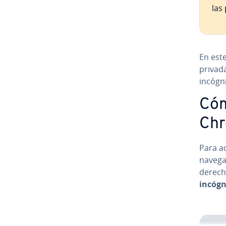
las
En este
privad
incógn
Cóm
Ch
Para a
navegad
derecha 
incógn