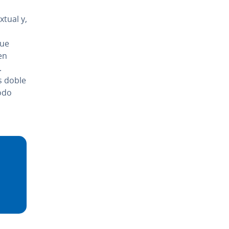
­tual y,
que
en
.
s doble
odo