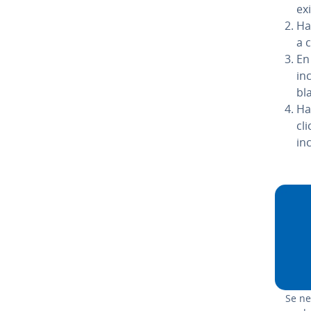
ex
Ha
a c
En
in
bl
Haz
cl
in
Se ne