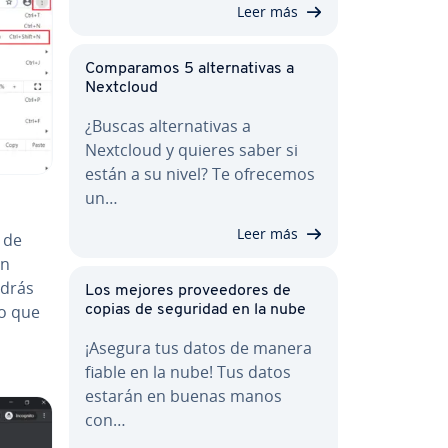
Leer más
Co­m­pa­ra­mos 5 al­te­r­na­ti­vas a
Nextcloud
¿Buscas al­te­r­na­ti­vas a
Nextcloud y quieres saber si
están a su nivel? Te ofrecemos
un…
Leer más
 de
ón
odrás
Los mejores pro­vee­do­res de
lo que
copias de seguridad en la nube
¡Asegura tus datos de manera
fiable en la nube! Tus datos
estarán en buenas manos
con…