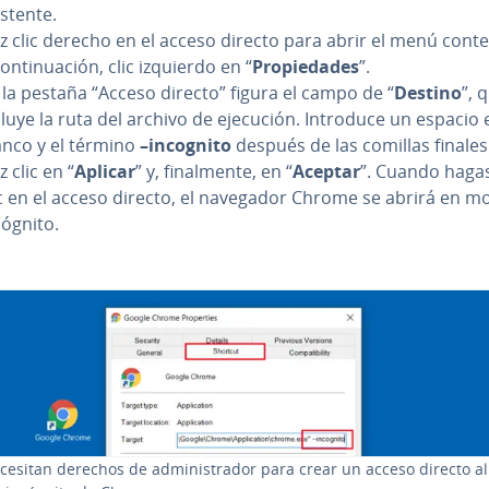
istente.
z clic derecho en el acceso directo para abrir el menú co­n­te­x
o­n­ti­nua­ción, clic izquierdo en “
Pro­pie­da­des
”.
 la pestaña “Acceso directo” figura el campo de “
Destino
”, 
cluye la ruta del archivo de ejecución. Introduce un espacio 
anco y el término
–incognito
después de las comillas finales
 clic en “
Aplicar
” y, fi­na­l­me­n­te, en “
Aceptar
”. Cuando haga
ic en el acceso directo, el navegador Chrome se abrirá en m
cógnito.
cesitan derechos de ad­mi­ni­s­tra­dor para crear un acceso directo al