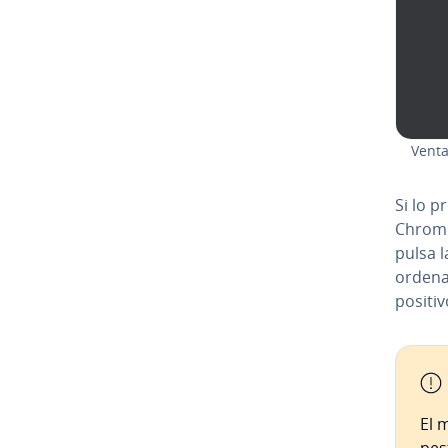
Venta
Si lo p
Chrome 
pulsa l
orden
po­si­ti
El 