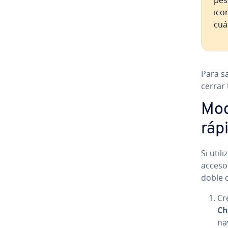
pes
ico
cuá
Para sa
cerrar 
Mod
ráp
Si util
acceso 
doble c
Cre
Ch
na