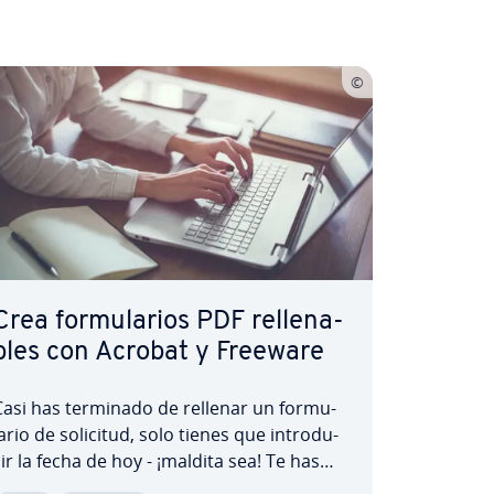
Crea fo­r­mu­la­rios PDF re­lle­na­
bles con Acrobat y Freeware
Casi has terminado de rellenar un fo­r­mu­
a­rio de solicitud, solo tienes que in­tro­du­
ir la fecha de hoy - ¡maldita sea! Te has
qui­vo­ca­do y no quieres tachar la in­fo­r­