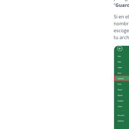
“
Guar
Si en e
nombre 
escoge 
tu arc