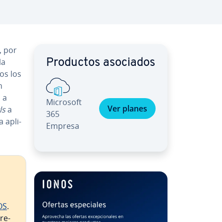
, por
la
Productos asociados
os los
n
 a
Microsoft
Ver planes
ls
a
365
a apli­
Empresa
OS
.
­re­