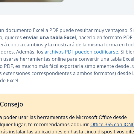
un documento Excel a PDF puede resultar muy ventajoso. Si
o, quieres
enviar una tabla Excel
, hacerlo en formato PDF 
erá contra cambios y la mostrará de la misma forma en tod
a­do­res. Además, los
archivos PDF pueden co­di­fi­car­se
. Si bie
 usarse he­rra­mie­n­tas online para convertir una tabla Excel
 PDF, es mucho más fácil ex­po­r­tar­la si­m­ple­me­n­te desde
.x
s ex­te­n­sio­nes co­rre­s­po­n­die­n­tes a ambos formatos) desde l
 de Excel.
Consejo
a poder usar las he­rra­mie­n­tas de Microsoft Office desde
lquier lugar, te re­co­me­n­da­mos adquirir
Office 365 con ION
ás instalar las apli­ca­cio­nes en hasta cinco di­s­po­si­ti­vos di­fe