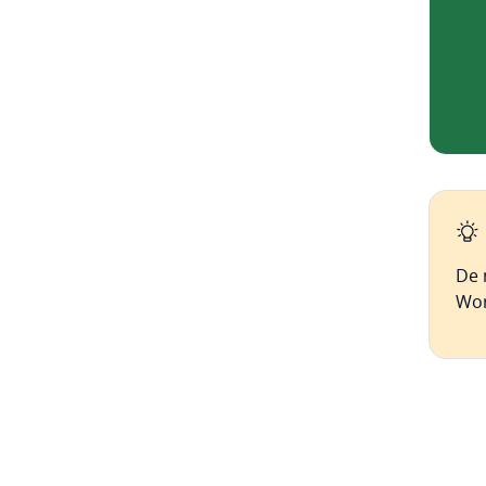
De 
Wor
Ir al me