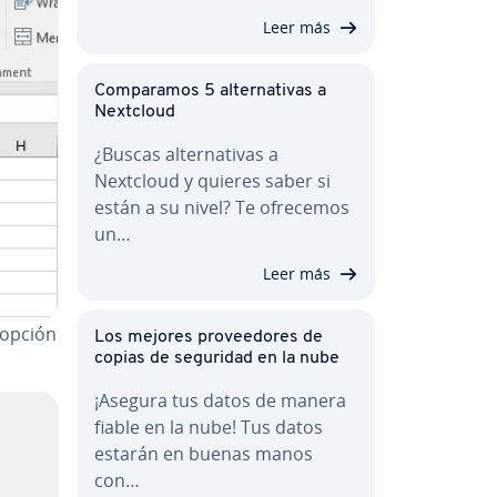
Leer más
Co­m­pa­ra­mos 5 al­te­r­na­ti­vas a
Nextcloud
¿Buscas al­te­r­na­ti­vas a
Nextcloud y quieres saber si
están a su nivel? Te ofrecemos
un…
Leer más
la opción
Los mejores pro­vee­do­res de
copias de seguridad en la nube
¡Asegura tus datos de manera
fiable en la nube! Tus datos
estarán en buenas manos
con…