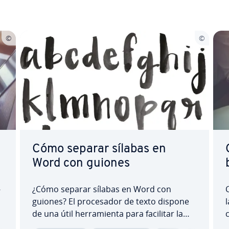
Cómo separar sílabas en
Word con guiones
­
¿Cómo separar sílabas en Word con
guiones? El pro­ce­sa­dor de texto dispone
l
de una útil he­rra­mie­n­ta para facilitar la
c
edición de los do­cu­me­n­tos. La función
e