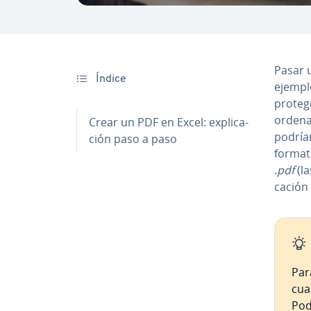
Pasar 
Índice
ejempl
proteg
or­de­n
Crear un PDF en Excel: ex­pli­ca­
podrían
ción paso a paso
formato
.pdf
(la
ca­ción
Par
cua
Podr