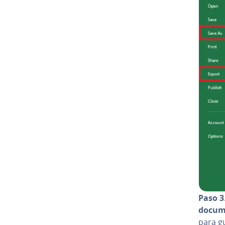
Paso 3
docum
para gu