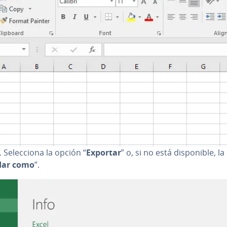
.
Se­le­c­cio­na la opción “
Exportar
” o, si no está di­s­po­ni­ble, 
dar como
”.