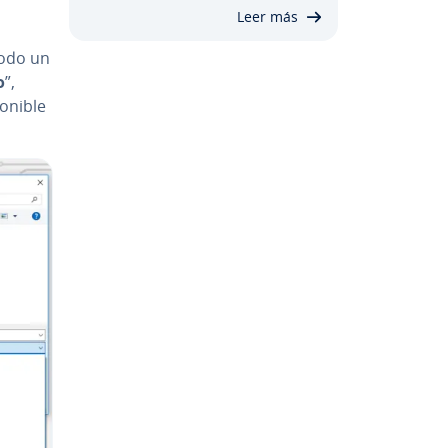
Leer más
modo un
o
”,
o­ni­ble