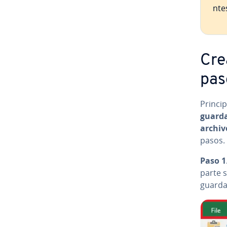
n­t
Cre
pas
Pri­n­c
guard
archiv
pasos.
Paso 1
parte 
guarda