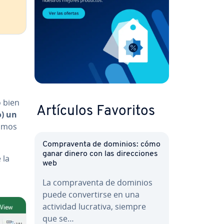
o bien
Artículos Favoritos
o) un
ismos
Co­m­pra­ve­n­ta de dominios: cómo
ganar dinero con las di­re­c­cio­nes
 la
web
La co­m­pra­ve­n­ta de dominios
puede co­n­ve­r­ti­r­se en una
actividad lucrativa, siempre
que se…