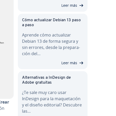
Leer más
Cómo ac­tua­li­zar Debian 13 paso
a paso
Aprende cómo ac­tua­li­zar
Debian 13 de forma segura y
sin errores, desde la pre­pa­ra­
ción del…
Leer más
Al­te­r­na­ti­vas a InDesign de
Adobe gratuitas
¿Te sale muy caro usar
InDesign para la ma­que­ta­ción
Crear
y el diseño editorial? Descubre
ión
las…