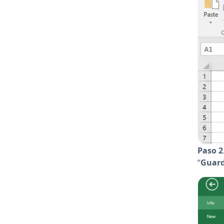
Paso 2
“
Guar