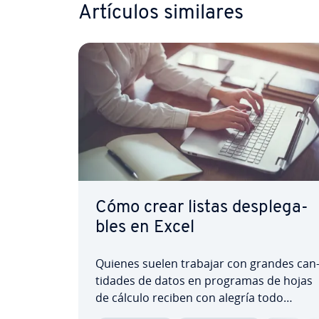
Artículos similares
Cómo crear listas de­s­ple­ga­
bles en Excel
Quienes suelen trabajar con grandes ca­n
ti­da­des de datos en programas de hojas
de cálculo reciben con alegría todo
aquello que les facilite el tra­ta­mie­n­to de