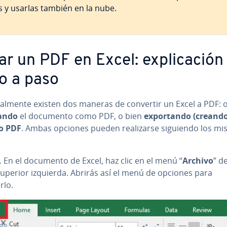
es y usarlas también en la nube.
ar un PDF en Excel: ex­pli­ca­ción
o a paso
i­pa­l­me­n­te existen dos maneras de convertir un Excel a PDF: 
ando
el documento como PDF, o bien
ex­po­r­ta­n­do (creand
o PDF
. Ambas opciones pueden rea­li­zar­se siguiendo los m
.
En el documento de Excel, haz clic en el menú “
Archivo
” de
superior izquierda. Abrirás así el menú de opciones para
rlo.