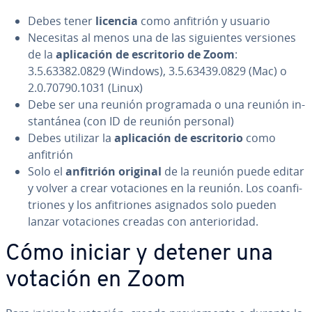
Debes tener
licencia
como anfitrión y usuario
Necesitas al menos una de las si­guie­n­tes versiones
de la
apli­ca­ción de es­cri­to­rio de Zoom
:
3.5.63382.0829 (Windows), 3.5.63439.0829 (Mac) o
2.0.70790.1031 (Linux)
Debe ser una reunión pro­gra­ma­da o una reunión in­
s­ta­n­tá­nea (con ID de reunión personal)
Debes utilizar la
apli­ca­ción de es­cri­to­rio
como
anfitrión
Solo el
anfitrión original
de la reunión puede editar
y volver a crear vo­ta­cio­nes en la reunión. Los coan­fi­
trio­nes y los an­fi­trio­nes asignados solo pueden
lanzar vo­ta­cio­nes creadas con an­te­rio­ri­dad.
Cómo iniciar y detener una
votación en Zoom