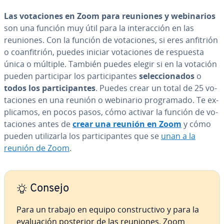
Las vo­ta­cio­nes en Zoom para reuniones y we­bi­na­rios
son una función muy útil para la in­ter­ac­ción en las
reuniones. Con la función de vo­ta­cio­nes, si eres anfitrión
o coan­fi­trión, puedes iniciar vo­ta­cio­nes de respuesta
única o múltiple. También puedes elegir si en la votación
pueden pa­r­ti­ci­par los pa­r­ti­ci­pa­n­tes
se­le­c­cio­na­dos
o
todos los pa­r­ti­ci­pa­n­tes
. Puedes crear un total de 25 vo­
ta­cio­nes en una reunión o webinario pro­gra­ma­do. Te ex­
pli­ca­mos, en pocos pasos, cómo activar la función de vo­
ta­cio­nes antes de
crear una reunión en Zoom
y cómo
pueden uti­li­zar­la los pa­r­ti­ci­pa­n­tes que se
unan a la
reunión de Zoom
.
Consejo
Para un trabajo en equipo co­n­s­tru­c­ti­vo y para la
eva­lua­ción posterior de las reuniones, Zoom