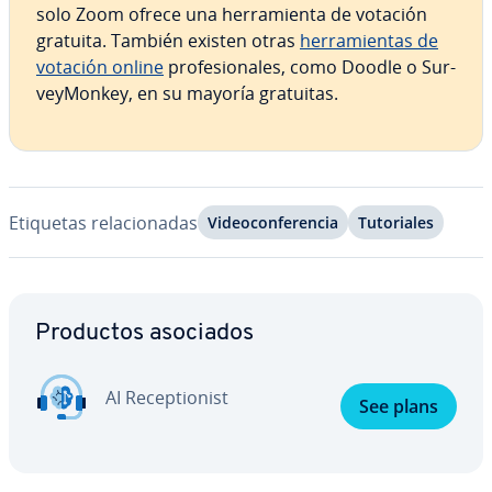
solo Zoom ofrece una he­rra­mie­n­ta de votación
gratuita. También existen otras
he­rra­mie­n­tas de
votación online
pro­fe­sio­na­les, como Doodle o Su­r­
ve­y­Mo­n­key, en su mayoría gratuitas.
Etiquetas re­la­cio­na­das
Vi­deo­co­n­fe­re­n­cia
Tu­to­ria­les
Ir al menú principal
Productos asociados
AI Re­ce­p­tio­ni­st
See plans