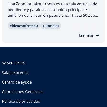
Una Zoom breakout room es una sala virtual in­de­
pe­n­die­n­te y paralela a la reunión principal. El
anfitrión de la reunión puede crear hasta 50 Zoom
breakout rooms in­de­pe­n­die­n­tes y di­s­tri­buir au­to­
Vi­deo­co­n­fe­re­n­cia
Tu­to­ria­les
má­ti­ca o ma­nua­l­me­n­te a los pa­r­ti­ci­pa­n­tes de la
reunión entre ellas. Esto es cómodo en…
Leer más
Sobre IONOS
Sala de prensa
Centro de ayuda
Co­n­di­cio­nes Generales
Política de pri­va­ci­dad