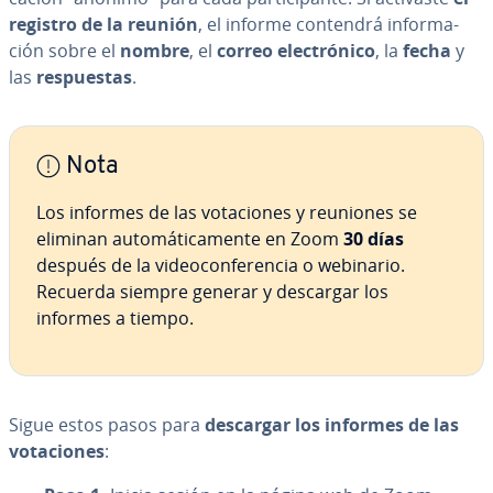
registro de la reunión
, el informe contendrá in­fo­r­ma­
ción sobre el
nombre
, el
correo ele­c­tró­ni­co
, la
fecha
y
las
re­s­pue­s­tas
.
Nota
Los informes de las vo­ta­cio­nes y reuniones se
eliminan au­to­má­ti­ca­me­n­te en Zoom
30 días
después de la vi­deo­co­n­fe­re­n­cia o webinario.
Recuerda siempre generar y descargar los
informes a tiempo.
Sigue estos pasos para
descargar los informes de las
vo­ta­cio­nes
: