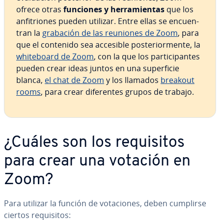
ofrece otras
funciones y he­rra­mie­n­tas
que los
an­fi­trio­nes pueden utilizar. Entre ellas se en­cue­n­
tran la
grabación de las reuniones de Zoom
, para
que el contenido sea accesible po­s­te­rio­r­me­n­te, la
whi­te­boa­rd de Zoom
, con la que los pa­r­ti­ci­pa­n­tes
pueden crear ideas juntos en una su­pe­r­fi­cie
blanca,
el chat de Zoom
y los llamados
breakout
rooms
, para crear di­fe­re­n­tes grupos de trabajo.
¿Cuáles son los re­qui­si­tos
para crear una votación en
Zoom?
Para utilizar la función de vo­ta­cio­nes, deben cumplirse
ciertos re­qui­si­tos: