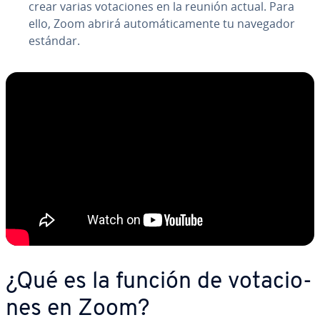
crear varias vo­ta­cio­nes en la reunión actual. Para
ello, Zoom abrirá au­to­má­ti­ca­me­n­te tu navegador
estándar.
¿Qué es la función de vo­ta­cio­
nes en Zoom?