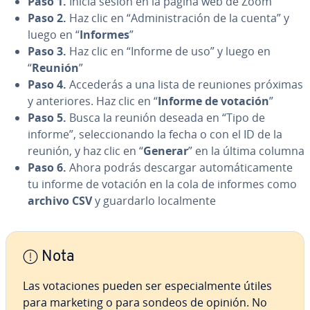
Paso 1.
Inicia sesión en la página web de Zoom
Paso 2.
Haz clic en “Ad­mi­ni­s­tra­ción de la cuenta” y
luego en “
Informes
”
Paso 3.
Haz clic en “Informe de uso” y luego en
“
Reunión
”
Paso 4.
Accederás a una lista de reuniones próximas
y an­te­rio­res. Haz clic en “
Informe de votación
”
Paso 5.
Busca la reunión deseada en “Tipo de
informe”, se­le­c­cio­na­n­do la fecha o con el ID de la
reunión, y haz clic en “
Generar
” en la última columna
Paso 6.
Ahora podrás descargar au­to­má­ti­ca­me­n­te
tu informe de votación en la cola de informes como
archivo CSV
y guardarlo lo­ca­l­me­n­te
Nota
Las vo­ta­cio­nes pueden ser es­pe­cia­l­me­n­te útiles
para marketing o para sondeos de opinión. No