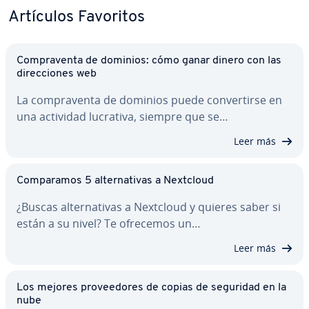
Artículos Favoritos
Co­m­pra­ve­n­ta de dominios: cómo ganar dinero con las
di­re­c­cio­nes web
La co­m­pra­ve­n­ta de dominios puede co­n­ve­r­ti­r­se en
una actividad lucrativa, siempre que se…
Leer más
Co­m­pa­ra­mos 5 al­te­r­na­ti­vas a Nextcloud
¿Buscas al­te­r­na­ti­vas a Nextcloud y quieres saber si
están a su nivel? Te ofrecemos un…
Leer más
Los mejores pro­vee­do­res de copias de seguridad en la
nube