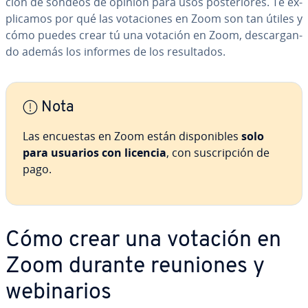
ción de sondeos de opinión para usos po­s­te­rio­res. Te ex­
pli­ca­mos por qué las vo­ta­cio­nes en Zoom son tan útiles y
cómo puedes crear tú una votación en Zoom, de­s­ca­r­ga­n­
do además los informes de los re­su­l­ta­dos.
Nota
Las encuestas en Zoom están di­s­po­ni­bles
solo
para usuarios con licencia
, con su­s­cri­p­ción de
pago.
Cómo crear una votación en
Zoom durante reuniones y
we­bi­na­rios