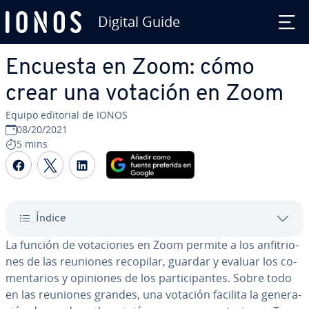
Digital Guide
Saltar al contenido principal
Encuesta en Zoom: cómo
crear una votación en Zoom
Equipo editorial de IONOS
08/20/2021
5 mins
Compartir Facebook
Compartir Twitter
Compartir LinkedIn
Índice
La función de vo­ta­cio­nes en Zoom permite a los an­fi­trio­
nes de las reuniones recopilar, guardar y evaluar los co­
me­n­ta­rios y opiniones de los pa­r­ti­ci­pa­n­tes. Sobre todo
en las reuniones grandes, una votación facilita la ge­ne­ra­