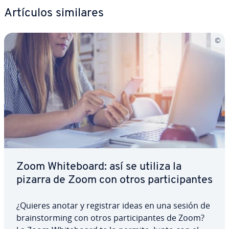
Artículos similares
Zoom Whi­te­boa­rd: así se utiliza la
pizarra de Zoom con otros pa­r­ti­ci­pa­n­tes
¿Quieres anotar y registrar ideas en una sesión de
brai­n­s­to­r­mi­ng con otros pa­r­ti­ci­pa­n­tes de Zoom?