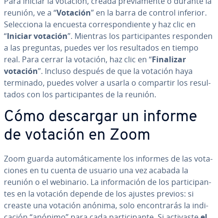
Para iniciar la votación, creada pre­via­me­n­te o durante la
reunión, ve a “
Votación
” en la barra de control inferior.
Se­le­c­cio­na la encuesta co­rre­s­po­n­die­n­te y haz clic en
“
Iniciar votación
”. Mientras los pa­r­ti­ci­pa­n­tes responden
a las preguntas, puedes ver los re­su­l­ta­dos en tiempo
real. Para cerrar la votación, haz clic en “
Finalizar
votación
”. Incluso después de que la votación haya
terminado, puedes volver a usarla o compartir los re­su­l­
ta­dos con los pa­r­ti­ci­pa­n­tes de la reunión.
Cómo descargar un informe
de votación en Zoom
Zoom guarda au­to­má­ti­ca­me­n­te los informes de las vo­ta­
cio­nes en tu cuenta de usuario una vez acabada la
reunión o el webinario. La in­fo­r­ma­ción de los pa­r­ti­ci­pa­n­
tes en la votación depende de los ajustes previos: si
creaste una votación anónima, solo en­co­n­tra­rás la in­di­
ca­ción “anónimo” para cada pa­r­ti­ci­pa­n­te. Si activaste
el