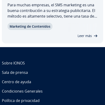
Para muchas empresas, el SMS marketing es una
buena co­n­tri­bu­ción a su es­tra­te­gia pu­bli­ci­ta­ria. El
método es altamente selectivo, tiene una tasa de
in­ter­ac­ción superior y puede uti­li­zar­se de diversas
Marketing de Co­n­te­ni­dos
maneras. Descubre todo lo que hay que saber
sobre el SMS marketing, sus ventajas…
Leer más
Sobre IONOS
Sala de prensa
Centro de ayuda
Co­n­di­cio­nes Generales
Política de pri­va­ci­dad