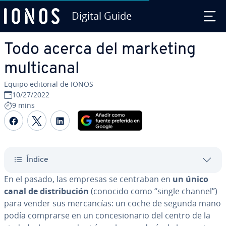
Digital Guide
Saltar al contenido principal
Todo acerca del marketing
mu­l­ti­ca­nal
Equipo editorial de IONOS
10/27/2022
9 mins
Compartir Facebook
Compartir Twitter
Compartir LinkedIn
Índice
En el pasado, las empresas se centraban en
un único
canal de di­s­tri­bu­ción
(conocido como “single channel”)
para vender sus me­r­ca­n­cías: un coche de segunda mano
podía comprarse en un co­n­ce­sio­na­rio del centro de la