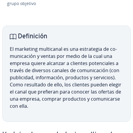
grupo objetivo
De­fi­ni­ción
El marketing mu­l­ti­ca­nal es una es­tra­te­gia de co­
mu­ni­ca­ción y ventas por medio de la cual una
empresa quiere alcanzar a clientes po­te­n­cia­les a
través de diversos canales de co­mu­ni­ca­ción (con
pu­bli­ci­dad, in­fo­r­ma­ción, productos y servicios).
Como resultado de ello, los clientes pueden elegir
el canal que prefieran para conocer las ofertas de
una empresa, comprar productos y co­mu­ni­car­se
con ella.