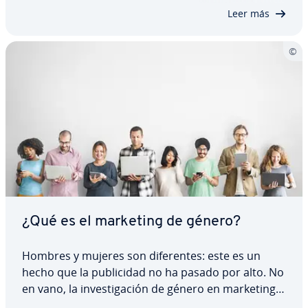
en potencia pueden descubrir y…
Leer más
¿Qué es el marketing de género?
Hombres y mujeres son di­fe­re­n­tes: este es un
hecho que la pu­bli­ci­dad no ha pasado por alto. No
en vano, la in­ve­s­ti­ga­ción de género en marketing
está ganando cada vez más re­le­va­n­cia. Ahora bien,