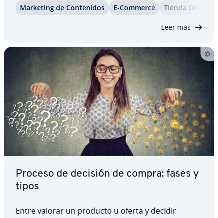
Marketing de Co­n­te­ni­dos
E-Commerce
Tienda Online
¿qué se entiende bajo la etiqueta de marketing de
género y cómo funciona esta…
Leer más
Proceso de decisión de compra: fases y
tipos
Entre valorar un producto u oferta y decidir