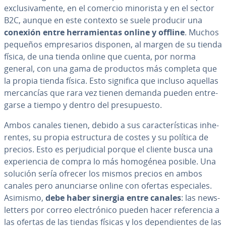
ex­clu­si­va­me­n­te, en el comercio minorista y en el sector
B2C, aunque en este contexto se suele producir una
conexión entre he­rra­mie­n­tas online y offline
. Muchos
pequeños em­pre­sa­rios disponen, al margen de su tienda
física, de una tienda online que cuenta, por norma
general, con una gama de productos más completa que
la propia tienda física. Esto significa que incluso aquellas
me­r­ca­n­cías que rara vez tienen demanda pueden en­tre­
gar­se a tiempo y dentro del pre­su­pue­s­to.
Ambos canales tienen, debido a sus ca­ra­c­te­rí­s­ti­cas inhe­
re­n­tes, su propia es­tru­c­tu­ra de costes y su política de
precios. Esto es pe­r­ju­di­cial porque el cliente busca una
ex­pe­rie­n­cia de compra lo más homogénea posible. Una
solución sería ofrecer los mismos precios en ambos
canales pero anu­n­ciar­se online con ofertas es­pe­cia­les.
Asimismo,
debe haber sinergia entre canales
: las ne­w­s­
le­t­te­rs por correo ele­c­tró­ni­co pueden hacer re­fe­re­n­cia a
las ofertas de las tiendas físicas y los de­pe­n­die­n­tes de las