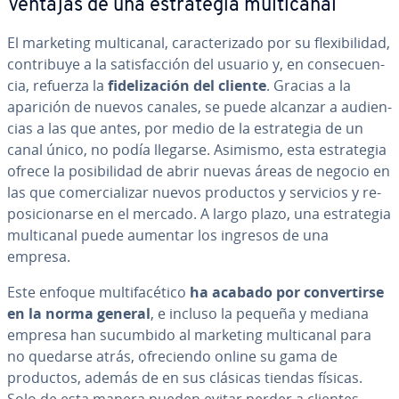
Ventajas de una es­tra­te­gia mu­l­ti­ca­nal
El marketing mu­l­ti­ca­nal, ca­ra­c­te­ri­za­do por su fle­xi­bi­li­dad,
co­n­tri­bu­ye a la sa­ti­s­fa­c­ción del usuario y, en co­n­se­cue­n­
cia, refuerza la
fi­de­li­za­ción del cliente
. Gracias a la
aparición de nuevos canales, se puede alcanzar a au­die­n­
cias a las que antes, por medio de la es­tra­te­gia de un
canal único, no podía llegarse. Asimismo, esta es­tra­te­gia
ofrece la po­si­bi­li­dad de abrir nuevas áreas de negocio en
las que co­me­r­cia­li­zar nuevos productos y servicios y re­
po­si­cio­nar­se en el mercado. A largo plazo, una es­tra­te­gia
mu­l­ti­ca­nal puede aumentar los ingresos de una
empresa.
Este enfoque mu­l­ti­fa­cé­ti­co
ha acabado por co­n­ve­r­ti­r­se
en la norma general
, e incluso la pequeña y mediana
empresa han sucumbido al marketing mu­l­ti­ca­nal para
no quedarse atrás, ofre­cie­n­do online su gama de
productos, además de en sus clásicas tiendas físicas.