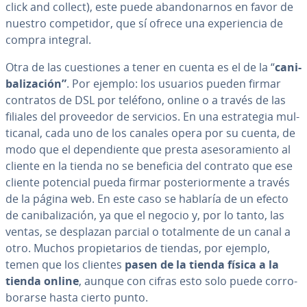
click and collect), este puede aba­n­do­nar­nos en favor de
nuestro co­m­pe­ti­dor, que sí ofrece una ex­pe­rie­n­cia de
compra integral.
Otra de las cue­s­tio­nes a tener en cuenta es el de la “
ca­ni­
ba­li­za­ción”
. Por ejemplo: los usuarios pueden firmar
contratos de DSL por teléfono, online o a través de las
filiales del proveedor de servicios. En una es­tra­te­gia mu­l­
ti­ca­nal, cada uno de los canales opera por su cuenta, de
modo que el de­pe­n­die­n­te que presta ase­so­ra­mie­n­to al
cliente en la tienda no se beneficia del contrato que ese
cliente potencial pueda firmar po­s­te­rio­r­me­n­te a través
de la página web. En este caso se hablaría de un efecto
de ca­ni­ba­li­za­ción, ya que el negocio y, por lo tanto, las
ventas, se desplazan parcial o to­ta­l­me­n­te de un canal a
otro. Muchos pro­pie­ta­rios de tiendas, por ejemplo,
temen que los clientes
pasen de la tienda física a la
tienda online
, aunque con cifras esto solo puede co­rro­
bo­rar­se hasta cierto punto.