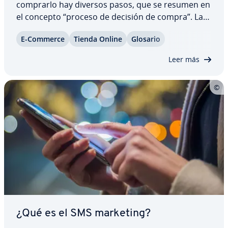
comprarlo hay diversos pasos, que se resumen en
el concepto “proceso de decisión de compra”. La
decisión de compra es el término genérico que
E-Commerce
Tienda Online
Glosario
designa los complejos procesos e in­flue­n­cias emo­
cio­na­les y ra­cio­na­les que llevan a una…
Leer más
¿Qué es el SMS marketing?