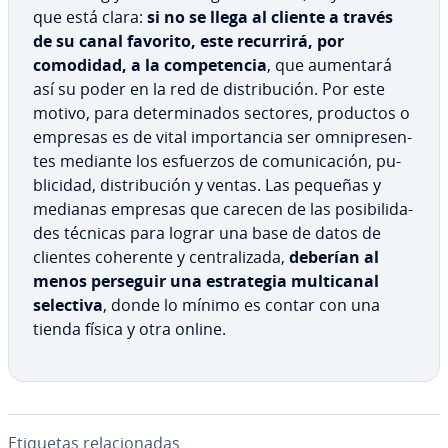
que está clara:
si no se llega al cliente a través
de su canal favorito, este recurrirá, por
comodidad, a la co­m­pe­te­n­cia
, que aumentará
así su poder en la red de di­s­tri­bu­ción. Por este
motivo, para de­te­r­mi­na­dos sectores, productos o
empresas es de vital im­po­r­ta­n­cia ser om­ni­pre­se­n­
tes mediante los esfuerzos de co­mu­ni­ca­ción, pu­
bli­ci­dad, di­s­tri­bu­ción y ventas. Las pequeñas y
medianas empresas que carecen de las po­si­bi­li­da­
des técnicas para lograr una base de datos de
clientes coherente y ce­n­tra­li­za­da,
deberían al
menos perseguir una es­tra­te­gia mu­l­ti­ca­nal
selectiva
, donde lo mínimo es contar con una
tienda física y otra online.
Etiquetas re­la­cio­na­das