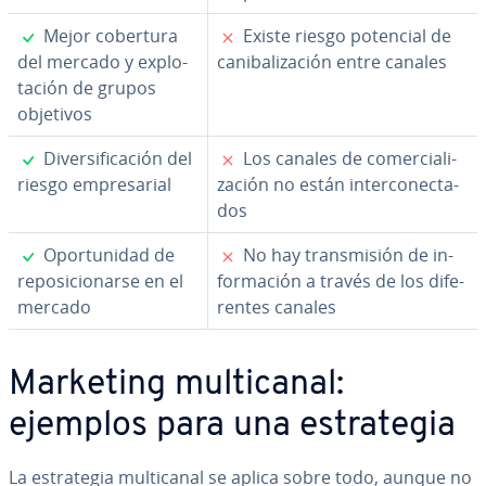
✓
✗
Mejor cobertura
Existe riesgo potencial de
del mercado y ex­plo­
ca­ni­ba­li­za­ción entre canales
ta­ción de grupos
objetivos
✓
✗
Di­ve­r­si­fi­ca­ción del
Los canales de co­me­r­cia­li­
riesgo em­pre­sa­rial
za­ción no están in­te­r­co­ne­c­ta­
dos
✓
✗
Opo­r­tu­ni­dad de
No hay tra­n­s­mi­sión de in­
re­po­si­cio­nar­se en el
fo­r­ma­ción a través de los di­fe­
mercado
re­n­tes canales
Marketing mu­l­ti­ca­nal:
ejemplos para una es­tra­te­gia
La es­tra­te­gia mu­l­ti­ca­nal se aplica sobre todo, aunque no