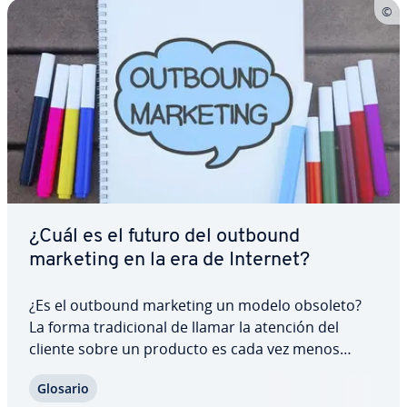
¿Cuál es el futuro del outbound
marketing en la era de Internet?
¿Es el outbound marketing un modelo obsoleto?
La forma tra­di­cio­nal de llamar la atención del
cliente sobre un producto es cada vez menos
relevante en la era de Internet. En lugar de ello, se
Glosario
pro­po­r­cio­nan ofertas in­fo­r­ma­ti­vas que los clientes