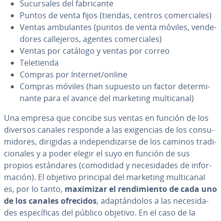
Su­cu­r­sa­les del fa­bri­ca­n­te
Puntos de venta fijos (tiendas, centros co­me­r­cia­les)
Ventas am­bu­la­n­tes (puntos de venta móviles, ve­n­de­
do­res ca­lle­je­ros, agentes co­me­r­cia­les)
Ventas por catálogo y ventas por correo
Te­le­tie­n­da
Compras por Internet/online
Compras móviles (han supuesto un factor de­te­r­mi­
na­n­te para el avance del marketing mu­l­ti­ca­nal)
Una empresa que concibe sus ventas en función de los
diversos canales responde a las exi­ge­n­cias de los co­n­su­
mi­do­res, dirigidas a in­de­pe­n­di­zar­se de los caminos tra­di­
cio­na­les y a poder elegir el suyo en función de sus
propios es­tá­n­da­res (comodidad y ne­ce­si­da­des de in­fo­r­
ma­ción). El objetivo principal del marketing mu­l­ti­ca­nal
es, por lo tanto,
maximizar el re­n­di­mie­n­to de cada uno
de los canales ofrecidos
, ada­p­tá­n­do­los a las ne­ce­si­da­
des es­pe­cí­fi­cas del público objetivo. En el caso de la