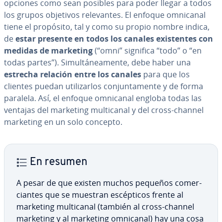
opciones como sean posibles para poder llegar a todos
los grupos objetivos re­le­va­n­tes. El enfoque omnicanal
tiene el propósito, tal y como su propio nombre indica,
de
estar presente en todos los canales exi­s­te­n­tes con
medidas de marketing
(“omni” significa “todo” o “en
todas partes”). Si­mu­l­tá­nea­me­n­te, debe haber una
estrecha relación entre los canales
para que los
clientes puedan uti­li­zar­los co­n­ju­n­ta­me­n­te y de forma
paralela. Así, el enfoque omnicanal engloba todas las
ventajas del marketing mu­l­ti­ca­nal y del cross-channel
marketing en un solo concepto.
En resumen
A pesar de que existen muchos pequeños co­me­r­
cia­n­tes que se muestran es­cé­p­ti­cos frente al
marketing mu­l­ti­ca­nal (también al cross-channel
marketing y al marketing omnicanal) hay una cosa