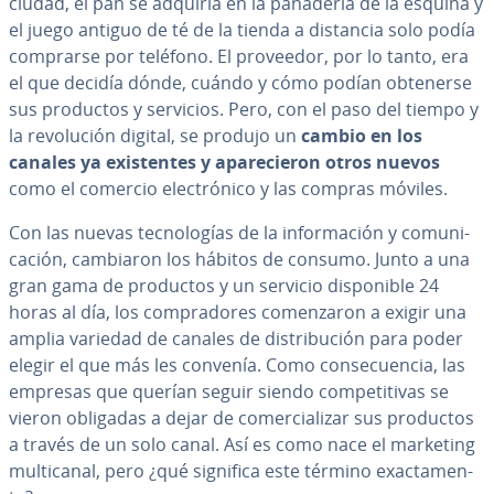
ciudad, el pan se adquiría en la panadería de la esquina y
el juego antiguo de té de la tienda a distancia solo podía
comprarse por teléfono. El proveedor, por lo tanto, era
el que decidía dónde, cuándo y cómo podían obtenerse
sus productos y servicios. Pero, con el paso del tiempo y
la re­vo­lu­ción digital, se produjo un
cambio en los
canales ya exi­s­te­n­tes y apa­re­cie­ron otros nuevos
como el comercio ele­c­tró­ni­co y las compras móviles.
Con las nuevas te­c­no­lo­gías de la in­fo­r­ma­ción y co­mu­ni­
ca­ción, cambiaron los hábitos de consumo. Junto a una
gran gama de productos y un servicio di­s­po­ni­ble 24
horas al día, los co­m­pra­do­res co­me­n­za­ron a exigir una
amplia variedad de canales de di­s­tri­bu­ción para poder
elegir el que más les convenía. Como co­n­se­cue­n­cia, las
empresas que querían seguir siendo co­m­pe­ti­ti­vas se
vieron obligadas a dejar de co­me­r­cia­li­zar sus productos
a través de un solo canal. Así es como nace el marketing
mu­l­ti­ca­nal, pero ¿qué significa este término exac­ta­me­n­