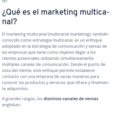
te?
¿Qué es el marketing mu­l­ti­ca­
nal?
El marketing mu­l­ti­ca­nal (mu­l­ti­ca­nal marketing), también
conocido como es­tra­te­gia mu­l­ti­ca­nal, es un enfoque
adoptado en la es­tra­te­gia de co­mu­ni­ca­ción y ventas de
las empresas que tiene como objetivo llegar a los
clientes po­te­n­cia­les uti­li­za­n­do si­mu­l­tá­nea­me­n­te
múltiples canales de co­mu­ni­ca­ción. Desde el punto de
vista del cliente, este enfoque permite es­ta­ble­cer
contacto con una empresa de varias maneras para
conocer los productos y servicios que ofrece y fi­na­l­me­n­
te ad­qui­ri­r­los.
A grandes rasgos, los
distintos canales de ventas
engloban: