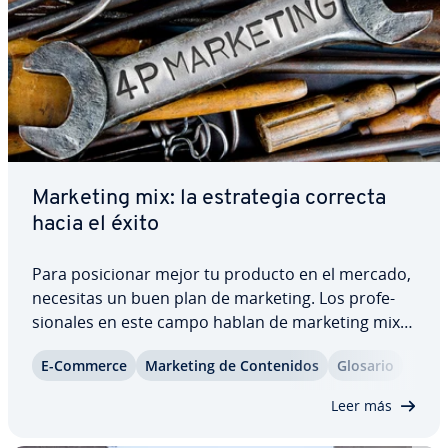
Marketing mix: la es­tra­te­gia correcta
hacia el éxito
Para po­si­cio­nar mejor tu producto en el mercado,
necesitas un buen plan de marketing. Los pro­fe­
sio­na­les en este campo hablan de marketing mix
para hacer re­fe­re­n­cia al conjunto de acciones
E-Commerce
Marketing de Co­n­te­ni­dos
Glosario
llevadas a cabo para la co­me­r­cia­li­za­ción de un
producto. Descubre con nosotros qué es el…
Leer más