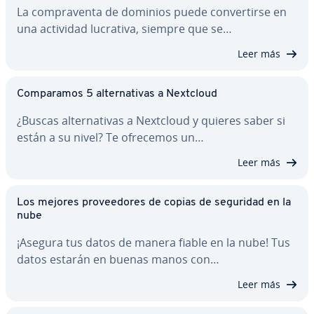
La co­m­pra­ve­n­ta de dominios puede co­n­ve­r­ti­r­se en
una actividad lucrativa, siempre que se…
Leer más
Co­m­pa­ra­mos 5 al­te­r­na­ti­vas a Nextcloud
¿Buscas al­te­r­na­ti­vas a Nextcloud y quieres saber si
están a su nivel? Te ofrecemos un…
Leer más
Los mejores pro­vee­do­res de copias de seguridad en la
nube
¡Asegura tus datos de manera fiable en la nube! Tus
datos estarán en buenas manos con…
Leer más