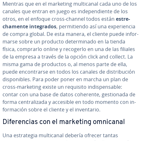
Mientras que en el marketing mu­l­ti­ca­nal cada uno de los
canales que entran en juego es in­de­pe­n­die­n­te de los
otros, en el enfoque cross-channel todos están
es­tre­
cha­me­n­te in­te­gra­dos
, pe­r­mi­tie­n­do así una ex­pe­rie­n­cia
de compra global. De esta manera, el cliente puede in­fo­r­
mar­se sobre un producto de­te­r­mi­na­do en la tienda
física, comprarlo online y recogerlo en una de las filiales
de la empresa a través de la opción click and collect. La
misma gama de productos o, al menos parte de ella,
puede en­co­n­trar­se en todos los canales de di­s­tri­bu­ción
di­s­po­ni­bles. Para poder poner en marcha un plan de
cross-marketing existe un requisito in­di­s­pe­n­sa­ble:
contar con una base de datos coherente, ge­s­tio­na­da de
forma ce­n­tra­li­za­da y accesible en todo momento con in­
fo­r­ma­ción sobre el cliente y el in­ve­n­ta­rio.
Di­fe­re­n­cias con el marketing omnicanal
Una es­tra­te­gia mu­l­ti­ca­nal debería ofrecer tantas