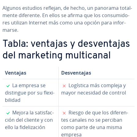
Algunos estudios reflejan, de hecho, un panorama to­ta­l­
me­n­te diferente. En ellos se afirma que los co­n­su­mi­do­
res utilizan Internet más como una opción para in­fo­r­
mar­se.
Tabla: ventajas y de­s­ve­n­ta­jas
del marketing mu­l­ti­ca­nal
Ventajas
De­s­ve­n­ta­jas
✓
✗
La empresa se
Logística más compleja y
distingue por su fle­xi­
mayor necesidad de control
bi­li­dad
✓
✗
Mejora la sa­ti­s­fa­c­
Riesgo de que los di­fe­re­n­
ción del cliente y con
tes canales no se perciban
ello la fi­de­li­za­ción
como parte de una misma
empresa