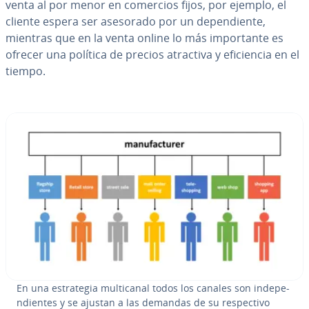
venta al por menor en comercios fijos, por ejemplo, el
cliente espera ser asesorado por un de­pe­n­die­n­te,
mientras que en la venta online lo más im­po­r­ta­n­te es
ofrecer una política de precios atractiva y efi­cie­n­cia en el
tiempo.
En una es­tra­te­gia mu­l­ti­ca­nal todos los canales son in­de­pe­
n­die­n­tes y se ajustan a las demandas de su re­s­pe­c­ti­vo