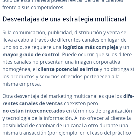
Solo de esta manera pueden evitar perder a clientes
frente a sus co­m­pe­ti­do­res.
De­s­ve­n­ta­jas de una es­tra­te­gia mu­l­ti­ca­nal
Si la co­mu­ni­ca­ción, pu­bli­ci­dad, di­s­tri­bu­ción y venta se
lleva a cabo a través de di­fe­re­n­tes canales en lugar de
uno solo, se requiere una
logística más compleja
y un
mayor grado de control
. Puede ocurrir que si los di­fe­re­
n­tes canales no presentan una imagen co­r­po­ra­ti­va
homogénea, el
cliente potencial
se irrite
y no distinga si
los productos y servicios ofrecidos pe­r­te­ne­cen a la
misma empresa.
Otra de­s­ve­n­ta­ja del marketing mu­l­ti­ca­nal es que los
di­fe­
re­n­tes canales de ventas
coexisten pero
no están in­te­r­co­ne­c­ta­dos
en términos de or­ga­ni­za­ción
y te­c­no­lo­gía de la in­fo­r­ma­ción. Al no ofrecer al cliente la
po­si­bi­li­dad de cambiar de un canal a otro durante una
misma tra­n­sac­ción (por ejemplo, en el caso del práctico