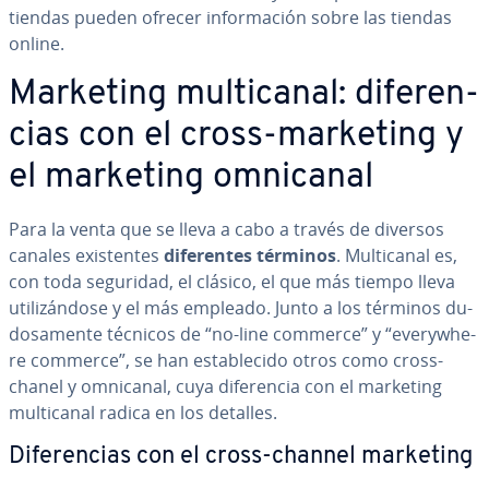
tiendas pueden ofrecer in­fo­r­ma­ción sobre las tiendas
online.
Marketing mu­l­ti­ca­nal: di­fe­re­n­
cias con el cross-marketing y
el marketing omnicanal
Para la venta que se lleva a cabo a través de diversos
canales exi­s­te­n­tes
di­fe­re­n­tes términos
. Mu­l­ti­ca­nal es,
con toda seguridad, el clásico, el que más tiempo lleva
uti­li­zá­n­do­se y el más empleado. Junto a los términos du­
do­sa­me­n­te técnicos de “no-line commerce” y “eve­r­y­whe­
re commerce”, se han es­ta­ble­ci­do otros como cross-
chanel y omnicanal, cuya di­fe­re­n­cia con el marketing
mu­l­ti­ca­nal radica en los detalles.
Di­fe­re­n­cias con el cross-channel marketing