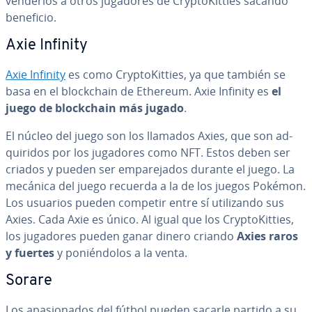
venderlos a otros jugadores de Cr­y­p­to­Ki­t­ties sacando
beneficio.
Axie Infinity
Axie Infinity
es como Cr­y­p­to­Ki­t­ties, ya que también se
basa en el blo­c­k­chain de Ethereum. Axie Infinity es
el
juego de blo­c­k­chain más jugado
.
El núcleo del juego son los llamados Axies, que son ad­
qui­ri­dos por los jugadores como NFT. Estos deben ser
criados y pueden ser em­pa­re­ja­dos durante el juego. La
mecánica del juego recuerda a la de los juegos Pokémon.
Los usuarios pueden competir entre sí uti­li­za­n­do sus
Axies. Cada Axie es único. Al igual que los Cr­y­p­to­Ki­t­ties,
los jugadores pueden ganar dinero criando
Axies raros
y fuertes
y po­nié­n­do­los a la venta.
Sorare
Los apa­sio­na­dos del fútbol pueden sacarle partido a su