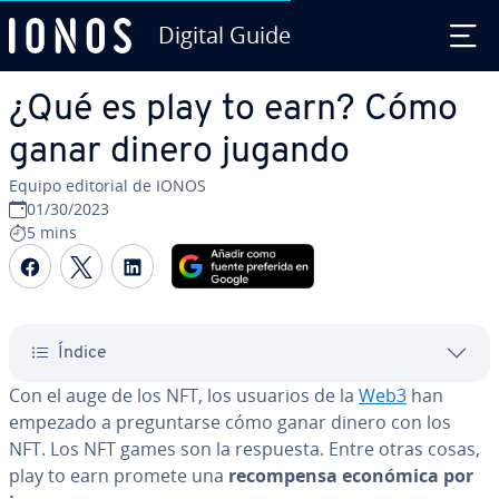
Digital Guide
Saltar al contenido principal
¿Qué es play to earn? Cómo
ganar dinero jugando
Equipo editorial de IONOS
01/30/2023
5 mins
Compartir Facebook
Compartir Twitter
Compartir LinkedIn
Índice
Con el auge de los NFT, los usuarios de la
Web3
han
empezado a pre­gu­n­tar­se cómo ganar dinero con los
NFT. Los NFT games son la respuesta. Entre otras cosas,
play to earn promete una
re­co­m­pe­n­sa económica por