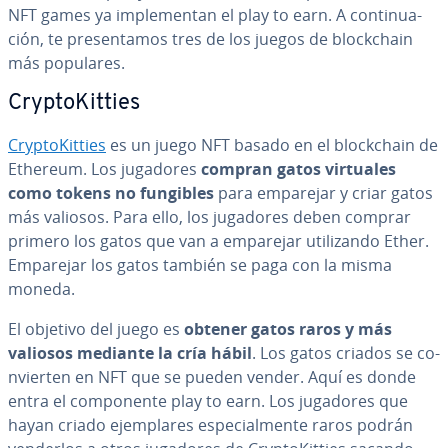
NFT games ya im­ple­me­n­tan el play to earn. A co­n­ti­nua­
ción, te pre­se­n­ta­mos tres de los juegos de blo­c­k­chain
más populares.
Cr­y­p­to­Ki­t­ties
Cr­y­p­to­Ki­t­ties
es un juego NFT basado en el blo­c­k­chain de
Ethereum. Los jugadores
compran gatos virtuales
como tokens no fungibles
para emparejar y criar gatos
más valiosos. Para ello, los jugadores deben comprar
primero los gatos que van a emparejar uti­li­za­n­do Ether.
Emparejar los gatos también se paga con la misma
moneda.
El objetivo del juego es
obtener gatos raros y más
valiosos mediante la cría hábil
. Los gatos criados se co­
n­vie­r­ten en NFT que se pueden vender. Aquí es donde
entra el co­m­po­ne­n­te play to earn. Los jugadores que
hayan criado eje­m­pla­res es­pe­cia­l­me­n­te raros podrán