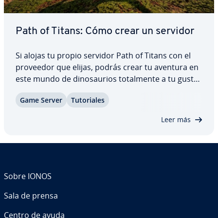
Path of Titans: Cómo crear un servidor
Si alojas tu propio servidor Path of Titans con el
proveedor que elijas, podrás crear tu aventura en
este mundo de di­no­sau­rios to­ta­l­me­n­te a tu gusto.
Tú decides con qué mapa y mods jugar. La in­s­ta­la­
Game Server
Tu­to­ria­les
ción a través de la he­rra­mie­n­ta online de
comandos Alderon Games Cmd puede hacerse…
Leer más
Sobre IONOS
Sala de prensa
Centro de ayuda