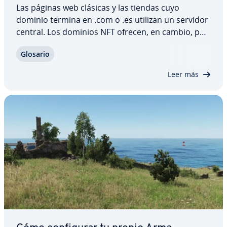
Las páginas web clásicas y las tiendas cuyo
dominio termina en .com o .es utilizan un servidor
central. Los dominios NFT ofrecen, en cambio, po­
si­bi­li­da­des co­m­ple­ta­me­n­te nuevas. No solo por
Glosario
tener otra extensión: un NFT domain es de­s­ce­n­tra­
li­za­do y utiliza la te­c­no­lo­gía blo­c­k­chain,…
Leer más