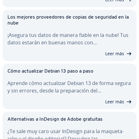
Los mejores pro­vee­do­res de copias de seguridad en la
nube
¡Asegura tus datos de manera fiable en la nube! Tus
datos estarán en buenas manos con…
Leer más
Cómo ac­tua­li­zar Debian 13 paso a paso
Aprende cómo ac­tua­li­zar Debian 13 de forma segura
y sin errores, desde la pre­pa­ra­ción del…
Leer más
Al­te­r­na­ti­vas a InDesign de Adobe gratuitas
¿Te sale muy caro usar InDesign para la ma­que­ta­
ción y el diseño editorial? Descubre las…