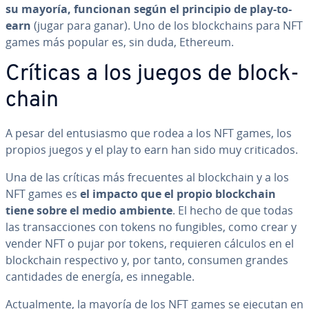
su mayoría, funcionan según el principio de play-to-
earn
(jugar para ganar). Uno de los blo­c­k­chai­ns para NFT
games más popular es, sin duda, Ethereum.
Críticas a los juegos de blo­c­k­
chain
A pesar del en­tu­sia­s­mo que rodea a los NFT games, los
propios juegos y el play to earn han sido muy cri­ti­ca­dos.
Una de las críticas más fre­cue­n­tes al blo­c­k­chain y a los
NFT games es
el impacto que el propio blo­c­k­chain
tiene sobre el medio ambiente
. El hecho de que todas
las tra­n­sac­cio­nes con tokens no fungibles, como crear y
vender NFT o pujar por tokens, requieren cálculos en el
blo­c­k­chain re­s­pe­c­ti­vo y, por tanto, consumen grandes
ca­n­ti­da­des de energía, es innegable.
Ac­tua­l­me­n­te, la mayoría de los NFT games se ejecutan en