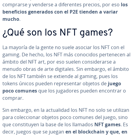
comprarse y venderse a di­fe­re­n­tes precios, por eso
los
be­ne­fi­cios generados con el P2E tienden a variar
mucho
.
¿Qué son los NFT games?
La mayoría de la gente no suele asociar los NFT con el
gaming. De hecho, los NFT más conocidos pe­r­te­ne­cen al
ámbito del NFT art, por eso suelen co­n­si­de­rar­se a
menudo obras de arte digitales. Sin embargo, el ámbito
de los NFT también se extiende al gaming, pues los
tokens únicos pueden re­pre­se­n­tar objetos de
juego
poco comunes
que los jugadores pueden encontrar o
comprar.
Sin embargo, en la ac­tua­li­dad los NFT no solo se utilizan
para co­le­c­cio­nar objetos poco comunes del juego, sino
que co­n­s­ti­tu­yen la base de los llamados
NFT games
. Es
decir, juegos que se juegan
en el blo­c­k­chain y que, en