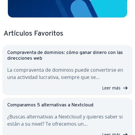
Artículos Favoritos
Co­m­pra­ve­n­ta de dominios: cómo ganar dinero con las
di­re­c­cio­nes web
La co­m­pra­ve­n­ta de dominios puede co­n­ve­r­ti­r­se en
una actividad lucrativa, siempre que se…
Leer más
Co­m­pa­ra­mos 5 al­te­r­na­ti­vas a Nextcloud
¿Buscas al­te­r­na­ti­vas a Nextcloud y quieres saber si
están a su nivel? Te ofrecemos un…
Leer más