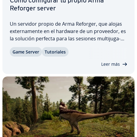
Cómo co­n­fi­gu­rar tu propio Arma
Reforger server
Un servidor propio de Arma Reforger, que alojas
ex­te­r­na­me­n­te en el hardware de un proveedor, es
la solución perfecta para las sesiones mu­l­ti­ju­ga­
dor. Puedes instalar fá­ci­l­me­n­te la apli­ca­ción de
Game Server
Tu­to­ria­les
servidor de este juego de si­mu­la­ción militar a
través de SteamCMD, el cliente de línea…
Leer más