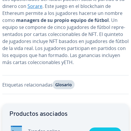
dinero con
Sorare
. Este juego en el blo­c­k­chain de
Ethereum permite a los jugadores hacerse un nombre
como
managers de su propio equipo de fútbol
. Un
equipo se compone de cinco jugadores de fútbol re­pre­
se­n­ta­dos por cartas co­le­c­cio­na­bles de NFT. El quinteto
de jugadores incluye NFT basados en jugadores de fútbol
de la vida real. Los jugadores pa­r­ti­ci­pan en partidos con
los equipos que han formado. Las ganancias incluyen
más cartas co­le­c­cio­na­bles yETH.
Etiquetas re­la­cio­na­das
Glosario
Ir al menú principal
Productos asociados