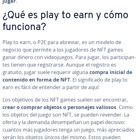
jugar
.
¿Qué es play to earn y cómo
funciona?
Play to earn, o P2E para abreviar, es un modelo de
negocio que permite a los jugadores de NFT games
ganar dinero con vi­deo­jue­gos. Para jugar, los pa­r­ti­ci­pa­n­
tes tienen que re­gi­s­trar­se. Aunque el registro es
gratuito, jugar suele requerir alguna
compra inicial de
contenido en forma de NFT
. El si­g­ni­fi­ca­do de play to
earn es fácil de entender a partir de aquí:
Los objetivos de los NFT games suelen ser encontrar,
crear o comprar objetos o pe­r­so­na­jes valiosos
. Como
los objetos del juego son NFT, se pueden revender. La
oferta y la demanda de­sem­pe­ñan un papel decisivo:
cuantos más jugadores tenga un juego, más apre­cia­dos
serán los objetos únicos del mismo. Estos pueden