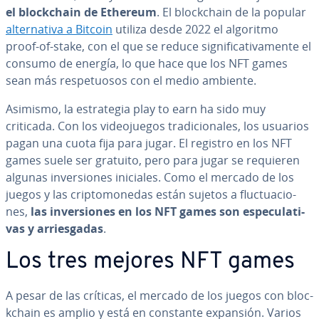
el blo­c­k­chain de Ethereum
. El blo­c­k­chain de la popular
al­te­r­na­ti­va a Bitcoin
utiliza desde 2022 el algoritmo
proof-of-stake, con el que se reduce si­g­ni­fi­ca­ti­va­me­n­te el
consumo de energía, lo que hace que los NFT games
sean más re­s­pe­tuo­sos con el medio ambiente.
Asimismo, la es­tra­te­gia play to earn ha sido muy
criticada. Con los vi­deo­jue­gos tra­di­cio­na­les, los usuarios
pagan una cuota fija para jugar. El registro en los NFT
games suele ser gratuito, pero para jugar se requieren
algunas in­ve­r­sio­nes iniciales. Como el mercado de los
juegos y las cri­p­to­mo­ne­das están sujetos a flu­c­tua­cio­
nes,
las in­ve­r­sio­nes en los NFT games son es­pe­cu­la­ti­
vas y arrie­s­ga­das
.
Los tres mejores NFT games
A pesar de las críticas, el mercado de los juegos con blo­c­
k­chain es amplio y está en constante expansión. Varios