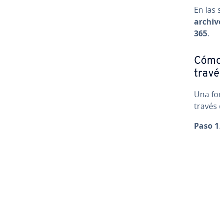
En las 
archiv
365
.
Cómo 
travé
Una fo
través 
Paso 1