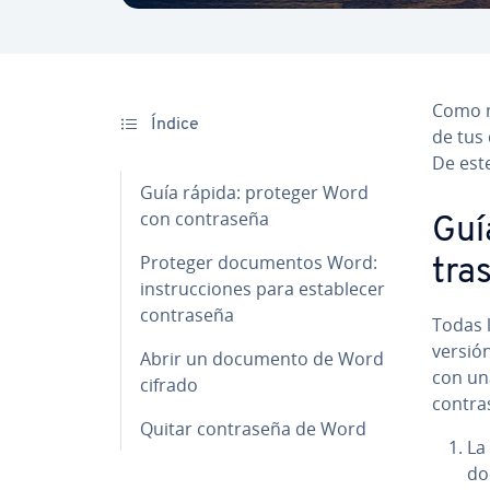
Como mé
Índice
de tus 
De este
Guía rápida: proteger Word
con co­n­tra­se­ña
Guí
Proteger do­cu­me­n­tos Word:
tra­
in­s­tru­c­cio­nes para es­ta­ble­cer
co­n­tra­se­ña
Todas l
versió
Abrir un documento de Word
con una
cifrado
co­n­tra
Quitar co­n­tra­se­ña de Word
La 
do