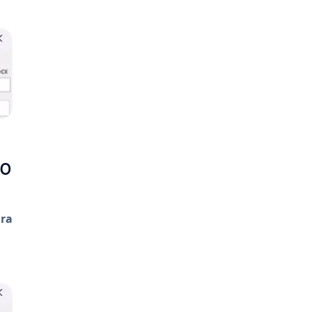
do
ara