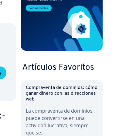
l
Artículos Favoritos
s
Co­m­pra­ve­n­ta de dominios: cómo
ganar dinero con las di­re­c­cio­nes
web
La co­m­pra­ve­n­ta de dominios
c­
puede co­n­ve­r­ti­r­se en una
actividad lucrativa, siempre
que se…