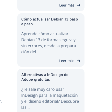
Leer más
Cómo ac­tua­li­zar Debian 13 paso
a paso
Aprende cómo ac­tua­li­zar
Debian 13 de forma segura y
sin errores, desde la pre­pa­ra­
ción del…
Leer más
Al­te­r­na­ti­vas a InDesign de
Adobe gratuitas
¿Te sale muy caro usar
InDesign para la ma­que­ta­ción
y el diseño editorial? Descubre
”.
las…