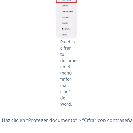
Puedes
cifrar
tu
documento
en el
menú
“In­fo­r­
ma­
ción”
de
Word.
. Haz clic en “Proteger documento” > “Cifrar con co­n­tra­se­ña