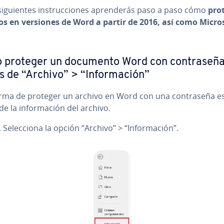
si­guie­n­tes in­s­tru­c­cio­nes apre­n­de­rás paso a paso cómo
pro
os en versiones de Word a partir de 2016, así como Micro
proteger un documento Word con co­n­tra­se­ña
s de “Archivo” > “In­fo­r­ma­ción”
rma de proteger un archivo en Word con una co­n­tra­se­ña e
de la in­fo­r­ma­ción del archivo.
. Se­le­c­cio­na la opción “Archivo” > “In­fo­r­ma­ción”.