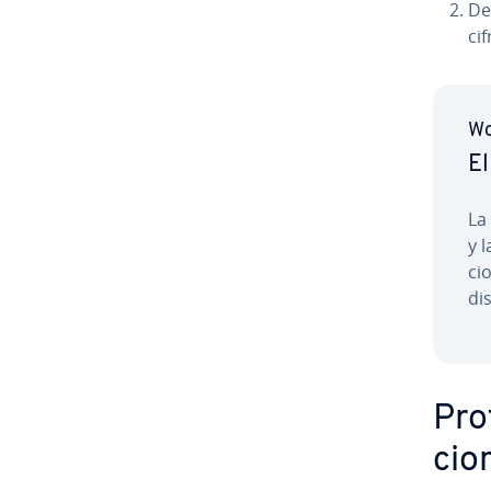
De
ci
Wo
El
La
y 
ci
di­s
Prot
cio­