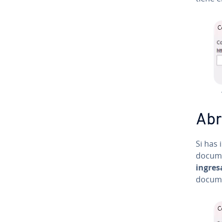
Abr
Si has 
documen
ingresa
docume