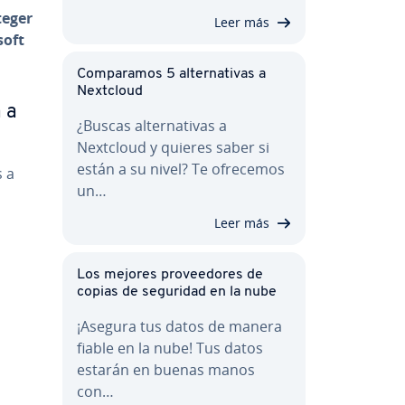
teger
Leer más
soft
Co­m­pa­ra­mos 5 al­te­r­na­ti­vas a
Nextcloud
 a
¿Buscas al­te­r­na­ti­vas a
Nextcloud y quieres saber si
están a su nivel? Te ofrecemos
s a
un…
Leer más
Los mejores pro­vee­do­res de
copias de seguridad en la nube
¡Asegura tus datos de manera
fiable en la nube! Tus datos
estarán en buenas manos
con…