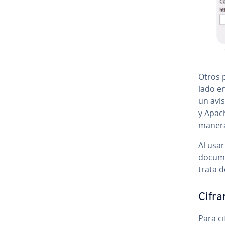
Otros p
la­do e
un avis
y Apach
manera 
Al usa
docume
trata 
Cifr
Para c