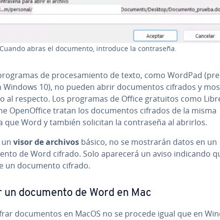
Cuando abras el documento, introduce la co­n­tra­se­ña.
rogramas de pro­ce­sa­mie­n­to de texto, como WordPad (prei­n
n Windows 10), no pueden abrir do­cu­me­n­tos cifrados y mo
o al respecto. Los programas de Office gratuitos como Li­breO­
e Ope­nO­f­fi­ce tratan los do­cu­me­n­tos cifrados de la misma
que Word y también solicitan la co­n­tra­se­ña al abrirlos.
r un
visor de archivos
básico, no se mostrarán datos en un
nto de Word cifrado. Solo aparecerá un aviso indicando q
de un documento cifrado.
ar un documento de Word en Mac
ifrar do­cu­me­n­tos en MacOS no se procede igual que en Wi