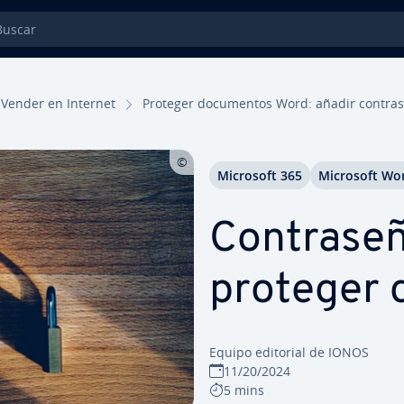
car
Vender en Internet
Proteger do­cu­me­n­tos Word: añadir co­n­tra­
Microsoft 365
Microsoft Wo
Co­n­tra­s
proteger d
Equipo editorial de IONOS
11/20/2024
5 mins