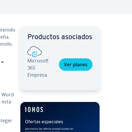
ontenido
e­ña.
Productos asociados
tenido.
Microsoft
n­
Ver planes
365
Empresa
de Word
n esta
roteger