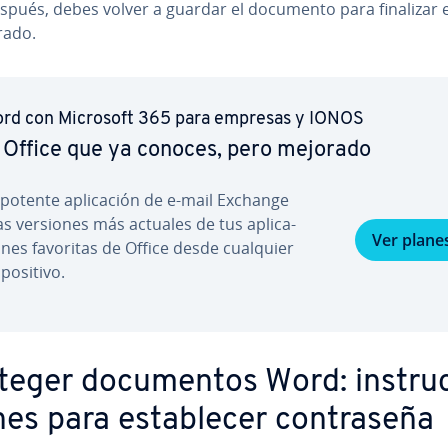
spués, debes volver a guardar el documento para finalizar e
frado.
rd con Microsoft 365 para empresas y IONOS
 Office que ya conoces, pero mejorado
 potente apli­ca­ción de e-mail Exchange
las versiones más actuales de tus apli­ca­
Ver plane
o­nes favoritas de Office desde cualquier
­po­si­ti­vo.
eger do­cu­me­n­tos Word: in­s­tru­
nes para es­ta­ble­cer co­n­tra­se­ña