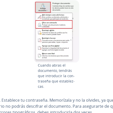
Cuando abras el
documento, tendrás
que in­tro­du­cir la co­n­
tra­se­ña que es­ta­ble­z­
cas.
. Establece tu co­n­tra­se­ña. Me­mo­rí­za­la y no la olvides, ya qu
io no podrás descifrar el documento. Para ase­gu­rar­te de 
rores ti­po­grá­fi­cos, debes in­tro­du­ci­r­la dos veces.