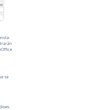
­s­ta­
strarán
f­fi­ce
ue se
ndows.