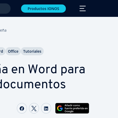
Productos IONOS
se­ña
rd
Office
Tu­to­ria­les
e­ña en Word para
o­cu­me­n­tos
Compartir Facebook
Compartir Twitter
Compartir LinkedIn