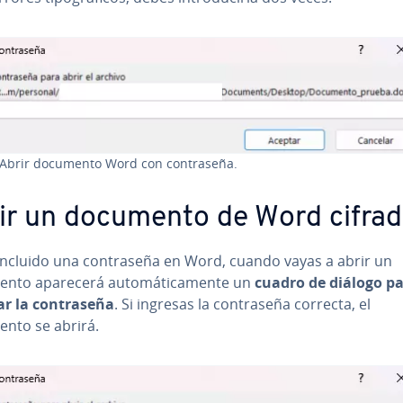
Abrir documento Word con co­n­tra­se­ña.
ir un documento de Word cifra
incluido una co­n­tra­se­ña en Word, cuando vayas a abrir un
to aparecerá au­to­má­ti­ca­me­n­te un
cuadro de diálogo p
r la co­n­tra­se­ña
. Si ingresas la co­n­tra­se­ña correcta, el
nto se abrirá.