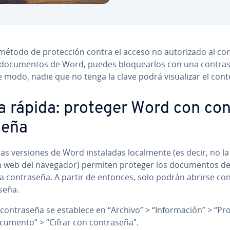
todo de pro­te­c­ción contra el acceso no au­to­ri­za­do al c
do­cu­me­n­tos de Word, puedes blo­quear­los con una co­n­tra­s
 modo, nadie que no tenga la clave podrá vi­sua­li­zar el con
a rápida: proteger Word con co­
se­ña
as versiones de Word in­s­ta­la­das lo­ca­l­me­n­te (es decir, no la
n web del navegador) permiten proteger los do­cu­me­n­tos 
 co­n­tra­se­ña. A partir de entonces, solo podrán abrirse co
­se­ña.
co­n­tra­se­ña se establece en “Archivo” > “In­fo­r­ma­ción” > “P
cumento” > “Cifrar con co­n­tra­se­ña”.