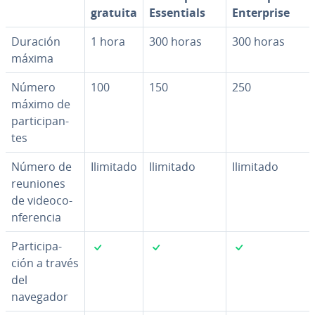
gratuita
Es­se­n­tia­ls
En­te­r­pri­se
Duración
1 hora
300 horas
300 horas
máxima
Número
100
150
250
máximo de
pa­r­ti­ci­pa­n­
tes
Número de
Ilimitado
Ilimitado
Ilimitado
reuniones
de vi­deo­co­
n­fe­re­n­cia
✓
✓
✓
Pa­r­ti­ci­pa­
ción a través
del
navegador