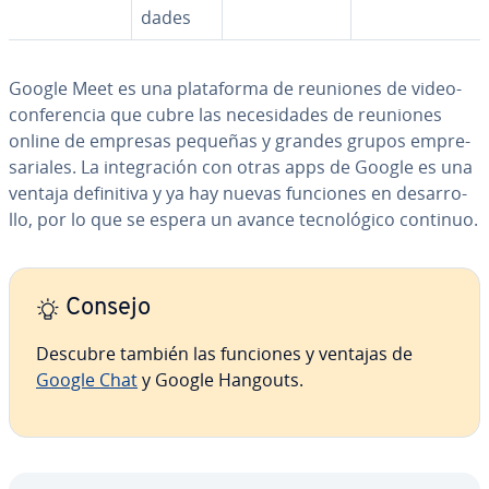
da­des
Google Meet es una pla­ta­fo­r­ma de reuniones de vi­deo­
co­n­fe­re­n­cia que cubre las ne­ce­si­da­des de reuniones
online de empresas pequeñas y grandes grupos em­pre­
sa­ria­les. La in­te­gra­ción con otras apps de Google es una
ventaja de­fi­ni­ti­va y ya hay nuevas funciones en de­sa­rro­
llo, por lo que se espera un avance te­c­no­ló­gi­co continuo.
Consejo
Descubre también las funciones y ventajas de
Google Chat
y Google Hangouts.