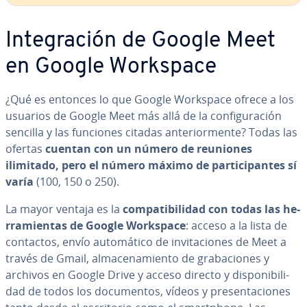
In­te­gra­ción de Google Meet
en Google Workspace
¿Qué es entonces lo que Google Workspace ofrece a los
usuarios de Google Meet más allá de la co­n­fi­gu­ra­ción
sencilla y las funciones citadas an­te­rio­r­me­n­te? Todas las
ofertas
cuentan con un número de reuniones
ilimitado, pero el número máximo de pa­r­ti­ci­pa­n­tes sí
varía
(100, 150 o 250).
La mayor ventaja es la
co­m­pa­ti­bi­li­dad con todas las he­
rra­mie­n­tas de Google Workspace
: acceso a la lista de
contactos, envío au­to­má­ti­co de in­vi­ta­cio­nes de Meet a
través de Gmail, al­ma­ce­na­mie­n­to de gra­ba­cio­nes y
archivos en Google Drive y acceso directo y di­s­po­ni­bi­li­
dad de todos los do­cu­me­n­tos, vídeos y pre­se­n­ta­cio­nes