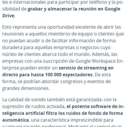
les e in­te­r­na­cio­na­les para pa­r­ti­ci­par por teléfono y la po­
si­bi­li­dad de
grabar y almacenar la reunión en Google
Drive
.
Esto re­pre­se­n­ta una opo­r­tu­ni­dad excelente de abrir las
reuniones a aquellos miembros de equipo o clientes que
no puedan acudir o de facilitar in­fo­r­ma­ción de forma
duradera para aquellas empresas o negocios cuyo
núcleo de clientes abarca todo el mundo. Además, las
empresas con una su­s­cri­p­ción de Google Workspace En­
te­r­pri­se pueden emitir un
servicio de streaming en
directo para hasta 100 000 es­pe­c­ta­do­res
. De esta
forma, se podrían abordar congresos y eventos de
grandes di­me­n­sio­nes.
La calidad de sonido también está ga­ra­n­ti­za­da: con la
supresión de ruidos activada,
el potente software de in­
te­li­ge­n­cia ar­ti­fi­cial filtra los ruidos de fondo de forma
au­to­má­ti­ca
, una ca­ra­c­te­rí­s­ti­ca im­pre­s­ci­n­di­ble para
cualquier reunión pro­fe­sio­nal. Mediante el control de in­