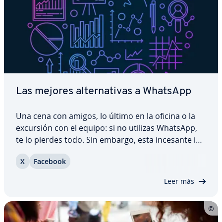
Las mejores al­te­r­na­ti­vas a WhatsApp
Una cena con amigos, lo último en la oficina o la
excursión con el equipo: si no utilizas WhatsApp,
te lo pierdes todo. Sin embargo, esta incesante in­
te­r­co­ne­xión conlleva también ciertos in­co­n­ve­nie­n­
X
Facebook
tes. En pa­r­ti­cu­lar, desde que WhatsApp comparte
sus datos con la empresa madre,…
Leer más