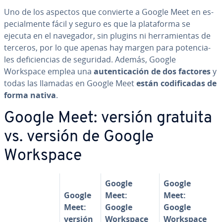
Uno de los aspectos que convierte a Google Meet en es­
pe­cia­l­me­n­te fácil y seguro es que la pla­ta­fo­r­ma se
ejecuta en el navegador, sin plugins ni he­rra­mie­n­tas de
terceros, por lo que apenas hay margen para po­te­n­cia­
les de­fi­cie­n­cias de seguridad. Además, Google
Workspace emplea una
au­te­n­ti­ca­ción de dos factores
y
todas las llamadas en Google Meet
están co­di­fi­ca­das de
forma nativa
.
Google Meet: versión gratuita
vs. versión de Google
Workspace
Google
Google
Google
Meet:
Meet:
Meet:
Google
Google
versión
Workspace
Workspace