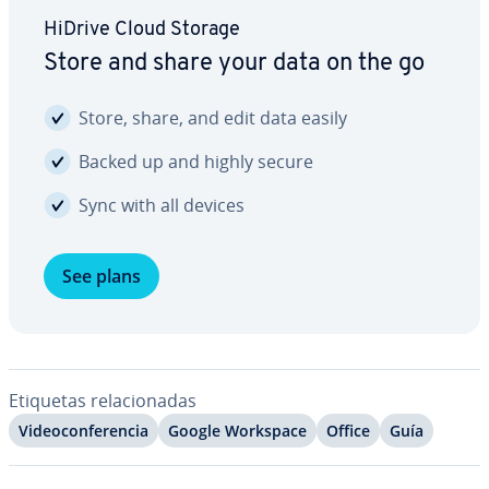
HiDrive Cloud Storage
Store and share your data on the go
Store, share, and edit data easily
Backed up and highly secure
Sync with all devices
See plans
Etiquetas re­la­cio­na­das
Vi­deo­co­n­fe­re­n­cia
Google Workspace
Office
Guía