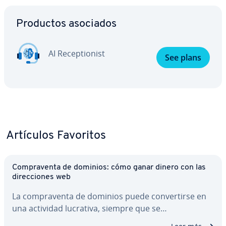
Ir al menú principal
Productos asociados
AI Re­ce­p­tio­ni­st
See plans
Artículos Favoritos
Co­m­pra­ve­n­ta de dominios: cómo ganar dinero con las
di­re­c­cio­nes web
La co­m­pra­ve­n­ta de dominios puede co­n­ve­r­ti­r­se en
una actividad lucrativa, siempre que se…