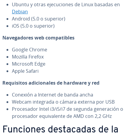
Ubuntu y otras eje­cu­cio­nes de Linux basadas en
Debian
Android (5.0 o superior)
iOS (5.0 o superior)
Na­ve­ga­do­res web co­m­pa­ti­bles
Google Chrome
Mozilla Firefox
Microsoft Edge
Apple Safari
Re­qui­si­tos adi­cio­na­les de hardware y red
Conexión a Internet de banda ancha
Webcam integrada o cámara externa por USB
Pro­ce­sa­dor Intel i3/i5/i7 de segunda ge­ne­ra­ción o
pro­ce­sa­dor equi­va­le­n­te de AMD con 2,2 GHz
Funciones de­s­ta­ca­das de la