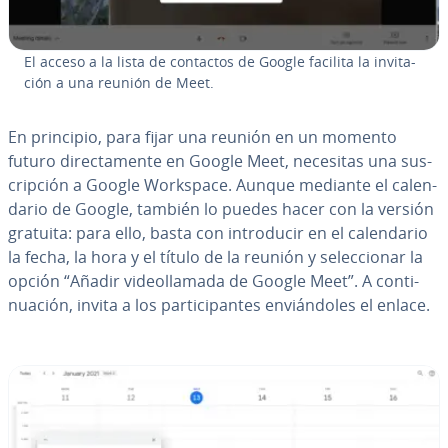
El acceso a la lista de contactos de Google facilita la in­vi­ta­
ción a una reunión de Meet.
En principio, para fijar una reunión en un momento
futuro di­re­c­ta­me­n­te en Google Meet, necesitas una su­s­
cri­p­ción a Google Workspace. Aunque mediante el ca­le­n­
da­rio de Google, también lo puedes hacer con la versión
gratuita: para ello, basta con in­tro­du­cir en el ca­le­n­da­rio
la fecha, la hora y el título de la reunión y se­le­c­cio­nar la
opción “Añadir vi­deo­lla­ma­da de Google Meet”. A co­n­ti­
nua­ción, invita a los pa­r­ti­ci­pa­n­tes en­viá­n­do­les el enlace.