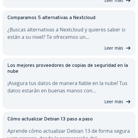
Leer más
Co­m­pa­ra­mos 5 al­te­r­na­ti­vas a Nextcloud
¿Buscas al­te­r­na­ti­vas a Nextcloud y quieres saber si
están a su nivel? Te ofrecemos un…
Leer más
Los mejores pro­vee­do­res de copias de seguridad en la
nube
¡Asegura tus datos de manera fiable en la nube! Tus
datos estarán en buenas manos con…
Leer más
Cómo ac­tua­li­zar Debian 13 paso a paso
Aprende cómo ac­tua­li­zar Debian 13 de forma segura