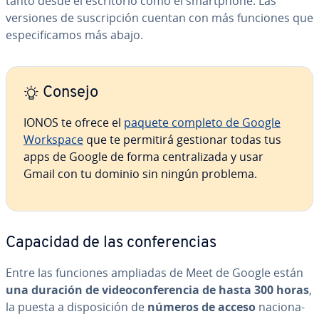
tanto desde el es­cri­to­rio como el sma­r­t­pho­ne. Las
versiones de su­s­cri­p­ción cuentan con más funciones que
es­pe­ci­fi­ca­mos más abajo.
Consejo
IONOS te ofrece el
paquete completo de Google
Workspace
que te permitirá gestionar todas tus
apps de Google de forma ce­n­tra­li­za­da y usar
Gmail con tu dominio sin ningún problema.
Capacidad de las co­n­fe­re­n­cias
Entre las funciones ampliadas de Meet de Google están
una duración de vi­deo­co­n­fe­re­n­cia de hasta 300 horas
,
la puesta a di­s­po­si­ción de
números de acceso
na­cio­na­