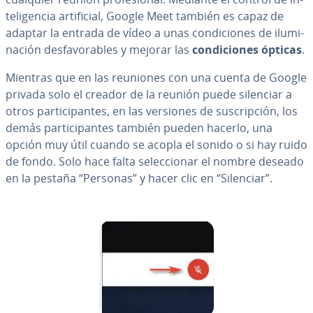
te­li­ge­n­cia ar­ti­fi­cial, Google Meet también es capaz de
adaptar la entrada de vídeo a unas co­n­di­cio­nes de ilu­mi­
na­ción de­s­fa­vo­ra­bles y mejorar las
co­n­di­cio­nes ópticas
.
Mientras que en las reuniones con una cuenta de Google
privada solo el creador de la reunión puede silenciar a
otros pa­r­ti­ci­pa­n­tes, en las versiones de su­s­cri­p­ción, los
demás pa­r­ti­ci­pa­n­tes también pueden hacerlo, una
opción muy útil cuando se acopla el sonido o si hay ruido
de fondo. Solo hace falta se­le­c­cio­nar el nombre deseado
en la pestaña “Personas” y hacer clic en “Silenciar”.