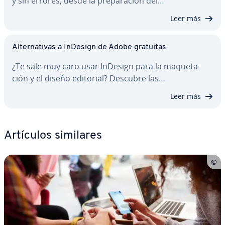
y sin errores, desde la pre­pa­ra­ción del…
Leer más
Al­te­r­na­ti­vas a InDesign de Adobe gratuitas
¿Te sale muy caro usar InDesign para la ma­que­ta­
ción y el diseño editorial? Descubre las…
Leer más
Artículos similares