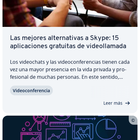
Las mejores al­te­r­na­ti­vas a Skype: 15
apli­ca­cio­nes gratuitas de vi­deo­lla­ma­da
Los vi­deo­chats y las vi­deo­co­n­fe­re­n­cias tienen cada
vez una mayor presencia en la vida privada y pro­
fe­sio­nal de muchas personas. En este sentido,
Skype es el software de mayor renombre en el
Vi­deo­co­n­fe­re­n­cia
ámbito de la vi­deo­te­le­fo­nía por ordenador. Sin
embargo, todavía hay muchos que de­s­co­no­cen…
Leer más