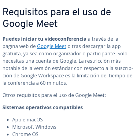
Re­qui­si­tos para el uso de
Google Meet
Puedes iniciar tu vi­deo­co­n­fe­re­n­cia
a través de la
página web de
Google Meet
o tras descargar la app
gratuita, ya sea como or­ga­ni­za­dor o pa­r­ti­ci­pa­n­te. Solo
necesitas una cuenta de Google. La re­s­tri­c­ción más
notable de la versión estándar con respecto a la su­s­cri­p­
ción de Google Workspace es la li­mi­ta­ción del tiempo de
la co­n­fe­re­n­cia a 60 minutos.
Otros re­qui­si­tos para el uso de Google Meet:
Sistemas ope­ra­ti­vos co­m­pa­ti­bles
Apple macOS
Microsoft Windows
Chrome OS