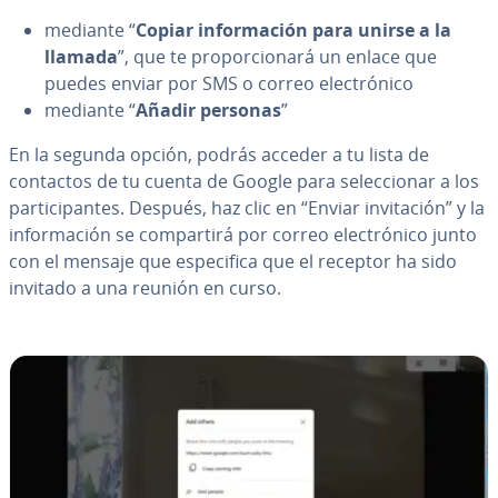
mediante “
Copiar in­fo­r­ma­ción para unirse a la
llamada
”, que te pro­po­r­cio­na­rá un enlace que
puedes enviar por SMS o correo ele­c­tró­ni­co
mediante “
Añadir personas
”
En la segunda opción, podrás acceder a tu lista de
contactos de tu cuenta de Google para se­le­c­cio­nar a los
pa­r­ti­ci­pa­n­tes. Después, haz clic en “Enviar in­vi­ta­ción” y la
in­fo­r­ma­ción se co­m­pa­r­ti­rá por correo ele­c­tró­ni­co junto
con el mensaje que es­pe­ci­fi­ca que el receptor ha sido
invitado a una reunión en curso.