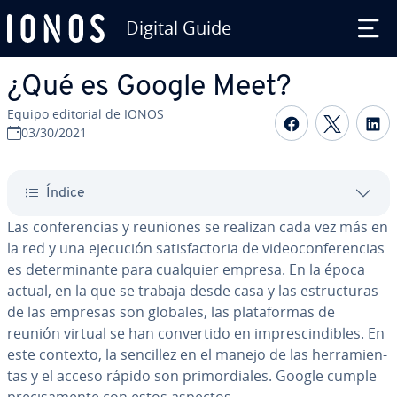
Digital Guide
Saltar al contenido principal
¿Qué es Google Meet?
Equipo editorial de IONOS
Compartir 
Compar
C
03/30/2021
Índice
Las co­n­fe­re­n­cias y reuniones se realizan cada vez más en
la red y una ejecución sa­ti­s­fa­c­to­ria de vi­deo­co­n­fe­re­n­cias
es de­te­r­mi­na­n­te para cualquier empresa. En la época
actual, en la que se trabaja desde casa y las es­tru­c­tu­ras
de las empresas son globales, las pla­ta­fo­r­mas de
reunión virtual se han co­n­ve­r­ti­do en im­pre­s­ci­n­di­bles. En
este contexto, la sencillez en el manejo de las he­rra­mie­n­
tas y el acceso rápido son pri­mo­r­dia­les. Google cumple