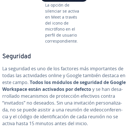
La opción de
silenciar se activa
en Meet a través
del icono de
micrófono en el
perfil de usuario
co­rre­s­po­n­die­n­te.
Seguridad
La seguridad es uno de los factores más im­po­r­ta­n­tes de
todas las ac­ti­vi­da­des online y Google también destaca en
este campo.
Todos los módulos de seguridad de Google
Workspace están activados por defecto
y se han de­sa­
rro­lla­do me­ca­ni­s­mos de pro­te­c­ción efectivos contra
“invitados” no deseados. Sin una in­vi­ta­ción pe­r­so­na­li­za­
da, no se puede asistir a una reunión de vi­deo­co­n­fe­re­n­
cia y el código de ide­n­ti­fi­ca­ción de cada reunión no se
activa hasta 15 minutos antes del inicio.