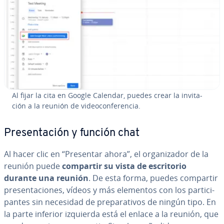
Al fijar la cita en Google Calendar, puedes crear la in­vi­ta­
ción a la reunión de vi­deo­co­n­fe­re­n­cia.
Pre­se­n­ta­ción y función chat
Al hacer clic en “Presentar ahora”, el or­ga­ni­za­dor de la
reunión puede
compartir
su vista de es­cri­to­rio
durante una reunión
. De esta forma, puedes compartir
pre­se­n­ta­cio­nes, vídeos y más elementos con los pa­r­ti­ci­
pa­n­tes sin necesidad de pre­pa­ra­ti­vos de ningún tipo. En
la parte inferior izquierda está el enlace a la reunión, que