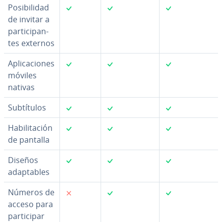
✓
✓
✓
Po­si­bi­li­dad
de invitar a
pa­r­ti­ci­pa­n­
tes externos
✓
✓
✓
Apli­ca­cio­nes
móviles
nativas
✓
✓
✓
Su­b­tí­tu­los
✓
✓
✓
Ha­bi­li­ta­ción
de pantalla
✓
✓
✓
Diseños
ada­p­ta­bles
✗
✓
✓
Números de
acceso para
pa­r­ti­ci­par