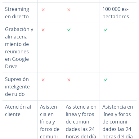
✗
✗
Streaming
100 000 es­
en directo
pe­c­ta­do­res
✗
✓
✓
Grabación y
al­ma­ce­na­
mie­n­to de
reuniones
en Google
Drive
✗
✗
✓
Supresión
in­te­li­ge­n­te
de ruido
Atención al
Asi­s­te­n­
Asi­s­te­n­cia en
Asi­s­te­n­cia en
cliente
cia en
línea y foros
línea y foros
línea y
de co­mu­ni­
de co­mu­ni­
foros de
da­des las 24
da­des las 24
co­mu­ni­
horas del día
horas del día