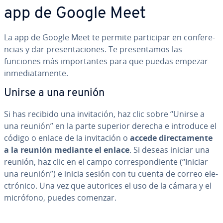
app de Google Meet
La app de Google Meet te permite pa­r­ti­ci­par en co­n­fe­re­
n­cias y dar pre­se­n­ta­cio­nes. Te pre­se­n­ta­mos las
funciones más im­po­r­ta­n­tes para que puedas empezar
in­me­dia­ta­me­n­te.
Unirse a una reunión
Si has recibido una in­vi­ta­ción, haz clic sobre “Unirse a
una reunión” en la parte superior derecha e introduce el
código o enlace de la in­vi­ta­ción o
accede di­re­c­ta­me­n­te
a la reunión mediante el enlace
. Si deseas iniciar una
reunión, haz clic en el campo co­rre­s­po­n­die­n­te (“Iniciar
una reunión”) e inicia sesión con tu cuenta de correo ele­
c­tró­ni­co. Una vez que autorices el uso de la cámara y el
micrófono, puedes comenzar.