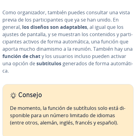
Como or­ga­ni­za­dor, también puedes consultar una vista
previa de los pa­r­ti­ci­pa­n­tes que ya se han unido. En
general,
los diseños son ada­p­ta­bles
, al igual que los
ajustes de pantalla, y se muestran los co­n­te­ni­dos y pa­r­ti­
ci­pa­n­tes activos de forma au­to­má­ti­ca, una función que
aporta mucho dinamismo a la reunión. También hay una
función de chat
y los usuarios incluso pueden activar
una opción de
su­b­tí­tu­los
generados de forma au­to­má­ti­
ca.
Consejo
De momento, la función de su­b­tí­tu­los solo está di­
s­po­ni­ble para un número limitado de idiomas
(entre otros, alemán, inglés, francés y español).