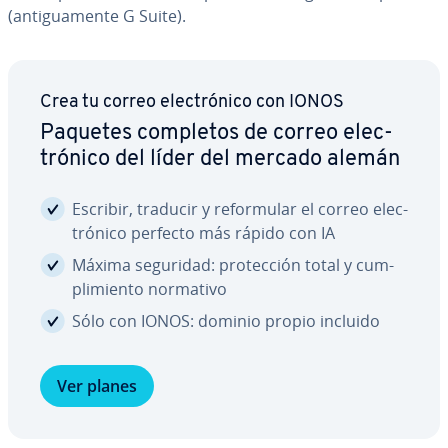
(an­ti­gua­me­n­te G Suite).
Crea tu correo ele­c­tró­ni­co con IONOS
Paquetes completos de correo ele­c­
tró­ni­co del líder del mercado alemán
Escribir, traducir y re­fo­r­mu­lar el correo ele­c­
tró­ni­co perfecto más rápido con IA
Máxima seguridad: pro­te­c­ción total y cu­m­
pli­mie­n­to normativo
Sólo con IONOS: dominio propio incluido
Ver planes