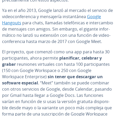
pre­ci­sa­me­n­te con estos aspectos.
Ya en el año 2013, Google lanzó al mercado el servicio de
vi­deo­co­n­fe­re­n­cia y me­n­sa­je­ría in­s­ta­n­tá­nea
Google
Hangouts
para chats, llamadas te­le­fó­ni­cas e in­te­r­ca­m­bio
de mensajes con amigos. Sin embargo, el gigante in­fo­r­
má­ti­co no lanzó su extensión con una función de vi­deo­
co­n­fe­re­n­cia hasta marzo de 2017 con Google Meet.
El proyecto, que comenzó como una app para hasta 30
pa­r­ti­ci­pa­n­tes, ahora permite
pla­ni­fi­car, celebrar y
grabar
reuniones virtuales con hasta 100 pa­r­ti­ci­pa­n­tes
(150 con Google Workspace o 250 con Google
Workspace En­te­r­pri­se)
sin tener que descargar un
software especial
. “Meet” también se puede combinar
con otros servicios de Google, desde Calendar, pasando
por Gmail hasta llegar a Google Docs. Las funciones
varían en función de si usas la versión gratuita di­s­po­ni­
ble desde mayo o la variante un poco más compleja que
forma parte de una su­s­cri­p­ción de Google Workspace