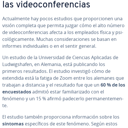
las vi­deo­co­n­fe­re­n­cias
Ac­tua­l­me­n­te hay pocos estudios que pro­po­r­cio­nen una
visión completa que permita juzgar cómo el alto número
de vi­deo­co­n­fe­re­n­cias afecta a los empleados física y psi­
co­ló­gi­ca­me­n­te. Muchas co­n­si­de­ra­cio­nes se basan en
informes in­di­vi­dua­les o en el sentir general.
Un estudio de la Uni­ve­r­si­dad de Ciencias Aplicadas de
Lu­d­wi­g­sha­fen, en Alemania, está pu­bli­ca­n­do los
primeros re­su­l­ta­dos. El estudio investigó cómo de
extendida está la fatiga de Zoom entre los alemanes que
trabajan a distancia y el resultado fue que un
60 % de los
en­cue­s­ta­dos
admitió estar fa­mi­lia­ri­za­do con el
fenómeno y un 15 % afirmó padecerlo pe­r­ma­ne­n­te­me­n­
te.
El estudio también pro­po­r­cio­na in­fo­r­ma­ción sobre los
síntomas
es­pe­cí­fi­cos de este fenómeno. Según estos