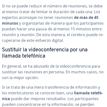
Si no se puede reducir el número de reuniones, se debe
al menos tratar de limitar la duración de cada una. Los
expertos aconsejan no tener reuniones
de más de 45
minutos
y or­ga­ni­zar­las de manera que los pa­r­ti­ci­pa­n­tes
puedan hacer una pausa de al menos 15 minutos entre
reunión y reunión. De esta manera, el cerebro puede re­
cu­pe­rar­se de este esfuerzo digital.
Sustituir la vi­deo­co­n­fe­re­n­cia por una
llamada te­le­fó­ni­ca
En general, se ha abusado de la vi­deo­co­n­fe­re­n­cia para
sustituir las reuniones en persona. En muchos casos, no
son la mejor opción.
Si se trata de una mera tra­n­s­fe­re­n­cia de in­fo­r­ma­ción y
los in­te­r­lo­cu­to­res se conocen bien, una
llamada te­le­fó­
ni­ca
puede dar mejores re­su­l­ta­dos. Los pa­r­ti­ci­pa­n­tes
pueden co­n­ce­n­trar­se en la in­fo­r­ma­ción, se pierden