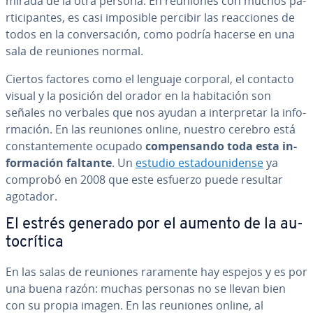
mirada de la otra persona. En reuniones con muchos pa­
r­ti­ci­pa­n­tes, es casi imposible percibir las reac­cio­nes de
todos en la co­n­ve­r­sa­ción, como podría hacerse en una
sala de reuniones normal.
Ciertos factores como el lenguaje corporal, el contacto
visual y la posición del orador en la ha­bi­ta­ción son
señales no verbales que nos ayudan a in­te­r­pre­tar la in­fo­
r­ma­ción. En las reuniones online, nuestro cerebro está
co­n­s­ta­n­te­me­n­te ocupado
co­m­pe­n­sa­n­do toda esta in­
fo­r­ma­ción faltante
. Un
estudio es­ta­dou­ni­de­n­se
ya
comprobó en 2008 que este esfuerzo puede resultar
agotador.
El estrés generado por el aumento de la au­
to­crí­ti­ca
En las salas de reuniones raramente hay espejos y es por
una buena razón: muchas personas no se llevan bien
con su propia imagen. En las reuniones online, al