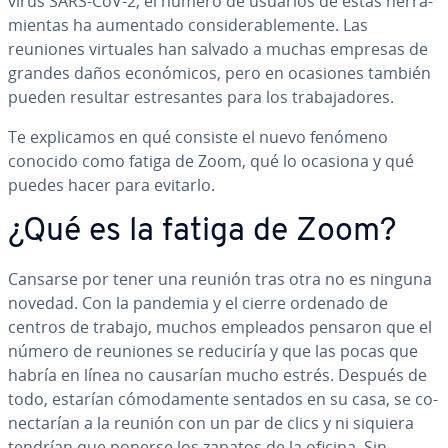
vi­rus SARS-CoV-2, el número de usuarios de estas he­rra­
mie­n­tas ha aumentado co­n­si­de­ra­ble­me­n­te. Las
reuniones virtuales han salvado a muchas empresas de
grandes daños eco­nó­mi­cos, pero en ocasiones también
pueden resultar es­tre­sa­n­tes para los tra­ba­ja­do­res.
Te ex­pli­ca­mos en qué consiste el nuevo fenómeno
conocido como fatiga de Zoom, qué lo ocasiona y qué
puedes hacer para evitarlo.
¿Qué es la fatiga de Zoom?
Cansarse por tener una reunión tras otra no es ninguna
novedad. Con la pandemia y el cierre ordenado de
centros de trabajo, muchos empleados pensaron que el
número de reuniones se reduciría y que las pocas que
habría en línea no causarían mucho estrés. Después de
todo, estarían có­mo­da­me­n­te sentados en su casa, se co­
ne­c­ta­rían a la reunión con un par de clics y ni siquiera
tendrían que ponerse los zapatos de la oficina. Sin