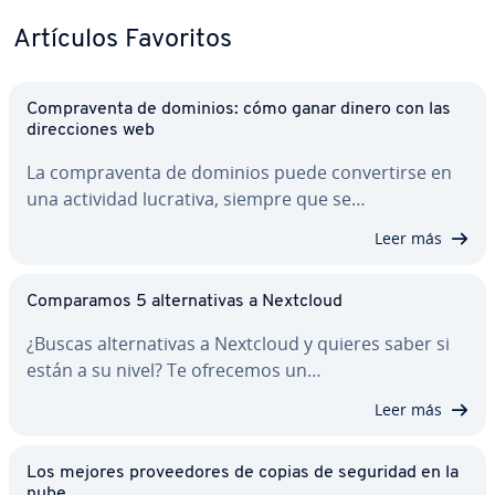
Artículos Favoritos
Co­m­pra­ve­n­ta de dominios: cómo ganar dinero con las
di­re­c­cio­nes web
La co­m­pra­ve­n­ta de dominios puede co­n­ve­r­ti­r­se en
una actividad lucrativa, siempre que se…
Leer más
Co­m­pa­ra­mos 5 al­te­r­na­ti­vas a Nextcloud
¿Buscas al­te­r­na­ti­vas a Nextcloud y quieres saber si
están a su nivel? Te ofrecemos un…
Leer más
Los mejores pro­vee­do­res de copias de seguridad en la
nube