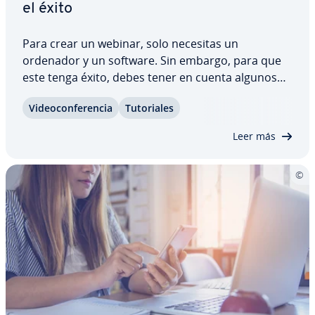
el éxito
Para crear un webinar, solo necesitas un
ordenador y un software. Sin embargo, para que
este tenga éxito, debes tener en cuenta algunos
factores. Aquí te damos los consejos más im­po­r­ta­
Vi­deo­co­n­fe­re­n­cia
Tu­to­ria­les
n­tes para preparar, es­tru­c­tu­rar y pro­mo­cio­nar tu
seminario web, y también re­s­po­n­de­mos a una…
Leer más