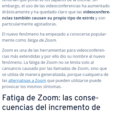
embargo, el uso de las vi­deo­co­n­fe­re­n­cias ha aumentado
drá­s­ti­ca­me­n­te y ha quedado claro que las
vi­deo­co­n­fe­re­
n­cias también causan su propio tipo de estrés
y son
pa­r­ti­cu­la­r­me­n­te ago­ta­do­ras.
El nuevo fenómeno ha empezado a conocerse po­pu­la­r­
me­n­te como
fatiga de Zoom
.
Zoom es una de las he­rra­mie­n­tas para vi­deo­co­n­fe­re­n­
cias más ex­te­n­di­das y por ello dio su nombre al nuevo
fenómeno. La fatiga de Zoom no se limita solo al
cansancio causado por las llamadas de Zoom, sino que
se utiliza de manera ge­ne­ra­li­za­da, porque cua­l­quie­ra de
las
al­te­r­na­ti­vas a Zoom
que pueden uti­li­zar­se puede
provocar los mismos síntomas.
Fatiga de Zoom: las co­n­se­
cue­n­cias del in­cre­me­n­to de