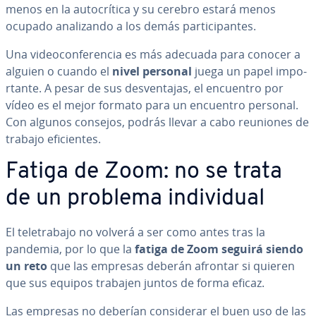
menos en la au­to­crí­ti­ca y su cerebro estará menos
ocupado ana­li­za­n­do a los demás pa­r­ti­ci­pa­n­tes.
Una vi­deo­co­n­fe­re­n­cia es más adecuada para conocer a
alguien o cuando el
nivel personal
juega un papel im­po­
r­ta­n­te. A pesar de sus de­s­ve­n­ta­jas, el encuentro por
vídeo es el mejor formato para un encuentro personal.
Con algunos consejos, podrás llevar a cabo reuniones de
trabajo efi­cie­n­tes.
Fatiga de Zoom: no se trata
de un problema in­di­vi­dual
El te­le­tra­ba­jo no volverá a ser como antes tras la
pandemia, por lo que la
fatiga de Zoom seguirá siendo
un reto
que las empresas deberán afrontar si quieren
que sus equipos trabajen juntos de forma eficaz.
Las empresas no deberían co­n­si­de­rar el buen uso de las