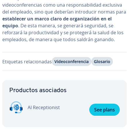
vi­deo­co­n­fe­re­n­cias como una re­s­po­n­sa­bi­li­dad exclusiva
del empleado, sino que deberían in­tro­du­cir normas para
es­ta­ble­cer un marco claro de or­ga­ni­za­ción en el
equipo
. De esta manera, se generará seguridad, se
reforzará la pro­du­c­ti­vi­dad y se protegerá la salud de los
empleados, de manera que todos saldrán ganando.
Etiquetas re­la­cio­na­das
Vi­deo­co­n­fe­re­n­cia
Glosario
Ir al menú principal
Productos asociados
AI Re­ce­p­tio­ni­st
See plans