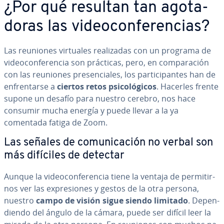
¿Por qué resultan tan ago­ta­
do­ras las vi­deo­co­n­fe­re­n­cias?
Las reuniones virtuales rea­li­za­das con un programa de
vi­deo­co­n­fe­re­n­cia son prácticas, pero, en co­m­pa­ra­ción
con las reuniones pre­se­n­cia­les, los pa­r­ti­ci­pa­n­tes han de
en­fre­n­tar­se a
ciertos retos psi­co­ló­gi­cos
. Hacerles frente
supone un desafío para nuestro cerebro, nos hace
consumir mucha energía y puede llevar a la ya
comentada fatiga de Zoom.
Las señales de co­mu­ni­ca­ción no verbal son
más difíciles de detectar
Aunque la vi­deo­co­n­fe­re­n­cia tiene la ventaja de pe­r­mi­ti­r­
nos ver las ex­pre­sio­nes y gestos de la otra persona,
nuestro
campo de visión sigue siendo limitado
. De­pe­n­
die­n­do del ángulo de la cámara, puede ser difícil leer la