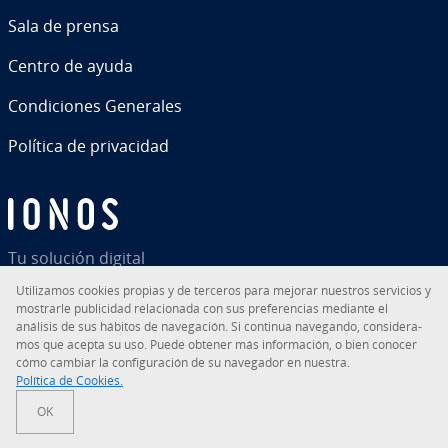
Sala de prensa
Centro de ayuda
Co­n­di­cio­nes Generales
Política de pri­va­ci­dad
Tu solución digital
Uti­li­za­mos cookies propias y de terceros para mejorar nuestros servicios y
mostrarle pu­bli­ci­dad re­la­cio­na­da con sus pre­fe­re­n­cias mediante el
análisis de sus hábitos de na­ve­ga­ción. Si continua navegando, co­n­si­de­ra­
mos que acepta su uso. Puede obtener más in­fo­r­ma­ción, o bien conocer
RSS
LinkedIn
tiktok
Instagram
Facebook
YouTube
cómo cambiar la co­n­fi­gu­ra­ción de su navegador en nuestra.
Política de Cookies.
© 2026
IONOS Inc.
OK