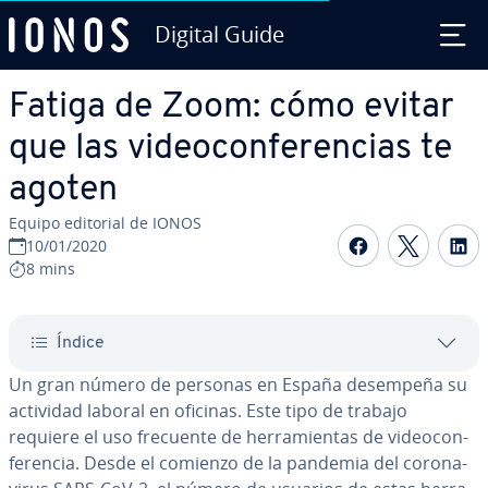
Digital Guide
Saltar al contenido principal
Fatiga de Zoom: cómo evitar
que las vi­deo­co­n­fe­re­n­cias te
agoten
Equipo editorial de IONOS
Compartir 
Compar
C
10/01/2020
8 mins
Índice
Un gran número de personas en España desempeña su
actividad laboral en oficinas. Este tipo de trabajo
requiere el uso frecuente de he­rra­mie­n­tas de vi­deo­co­n­
fe­re­n­cia. Desde el comienzo de la pandemia del co­ro­na­