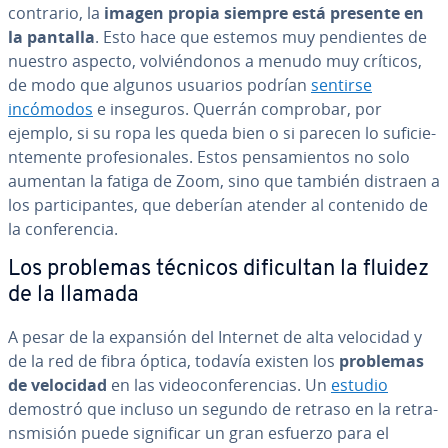
contrario, la
imagen propia siempre está presente en
la pantalla
. Esto hace que estemos muy pe­n­die­n­tes de
nuestro aspecto, vo­l­vié­n­do­nos a menudo muy críticos,
de modo que algunos usuarios podrían
sentirse
incómodos
e inseguros. Querrán comprobar, por
ejemplo, si su ropa les queda bien o si parecen lo su­fi­cie­
n­te­me­n­te pro­fe­sio­na­les. Estos pe­n­sa­mie­n­tos no solo
aumentan la fatiga de Zoom, sino que también distraen a
los pa­r­ti­ci­pa­n­tes, que deberían atender al contenido de
la co­n­fe­re­n­cia.
Los problemas técnicos di­fi­cu­l­tan la fluidez
de la llamada
A pesar de la expansión del Internet de alta velocidad y
de la red de fibra óptica, todavía existen los
problemas
de velocidad
en las vi­deo­co­n­fe­re­n­cias. Un
estudio
demostró que incluso un segundo de retraso en la re­tra­
n­s­mi­sión puede si­g­ni­fi­car un gran esfuerzo para el