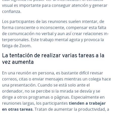
visual es im­po­r­ta­n­te para conseguir atención y generar
confianza.
Los pa­r­ti­ci­pa­n­tes de las reuniones suelen intentar, de
forma co­n­s­cie­n­te o in­co­n­s­cie­n­te, compensar esta falta
de co­mu­ni­ca­ción no verbal y aun así crear re­la­cio­nes in­
te­r­pe­r­so­na­les. Este trabajo mental agota y provoca la
fatiga de Zoom.
La tentación de realizar varias tareas a la
vez aumenta
En una reunión en persona, es bastante difícil revisar
correos, citas o enviar mensajes mientras un colega hace
una pre­se­n­ta­ción. Cuando se está solo ante el
ordenador, no se percibe si la mirada se desvía y se
dirige a otros programas o páginas. Es­pe­cia­l­me­n­te en
reuniones largas, los pa­r­ti­ci­pa­n­tes
tienden a trabajar
en otras tareas
. Tratan de aumentar la pro­du­c­ti­vi­dad, a