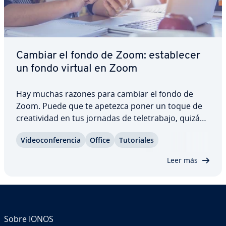
Cambiar el fondo de Zoom: es­ta­ble­cer
un fondo virtual en Zoom
Hay muchas razones para cambiar el fondo de
Zoom. Puede que te apetezca poner un toque de
crea­ti­vi­dad en tus jornadas de te­le­tra­ba­jo, quizás
prefieres un fondo más serio para co­n­fe­re­n­cias
Vi­deo­co­n­fe­re­n­cia
Office
Tu­to­ria­les
im­po­r­ta­n­tes. El popular software de vi­deo­co­n­fe­re­
n­cias ofrece muchas formas de pe­r­so­na­li­zar…
Leer más
Sobre IONOS