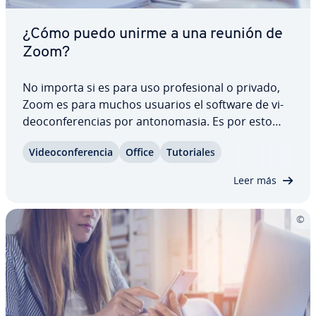
¿Cómo puedo unirme a una reunión de
Zoom?
No importa si es para uso pro­fe­sio­nal o privado,
Zoom es para muchos usuarios el software de vi­
deo­co­n­fe­re­n­cias por an­to­no­ma­sia. Es por esto
por lo que cada vez será más probable que te
Vi­deo­co­n­fe­re­n­cia
Office
Tu­to­ria­les
llegue una in­vi­ta­ción a un encuentro en esta apli­
ca­ción. ¿Pero cómo puedes unirte a una reunión…
Leer más