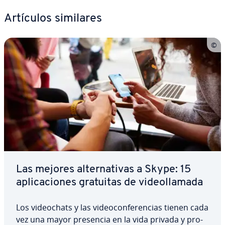
Artículos similares
Las mejores al­te­r­na­ti­vas a Skype: 15
apli­ca­cio­nes gratuitas de vi­deo­lla­ma­da
Los vi­deo­chats y las vi­deo­co­n­fe­re­n­cias tienen cada
vez una mayor presencia en la vida privada y pro­