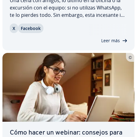
Una cena con amigos, lo último en la oficina o la
excursión con el equipo: si no utilizas WhatsApp,
te lo pierdes todo. Sin embargo, esta incesante in­
te­r­co­ne­xión conlleva también ciertos in­co­n­ve­nie­n­
X
Facebook
tes. En pa­r­ti­cu­lar, desde que WhatsApp comparte
sus datos con la empresa madre,…
Leer más
Cómo hacer un webinar: consejos para