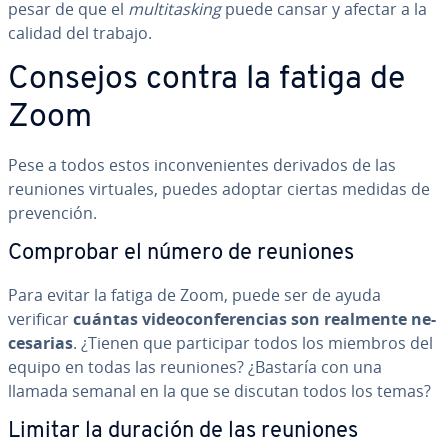
pesar de que el
mu­l­ti­ta­s­ki­ng
puede cansar y afectar a la
calidad del trabajo.
Consejos contra la fatiga de
Zoom
Pese a todos estos in­co­n­ve­nie­n­tes derivados de las
reuniones virtuales, puedes adoptar ciertas medidas de
pre­ve­n­ción.
Comprobar el número de reuniones
Para evitar la fatiga de Zoom, puede ser de ayuda
verificar
cuántas vi­deo­co­n­fe­re­n­cias son realmente ne­
ce­sa­rias
. ¿Tienen que pa­r­ti­ci­par todos los miembros del
equipo en todas las reuniones? ¿Bastaría con una
llamada semanal en la que se discutan todos los temas?
Limitar la duración de las reuniones