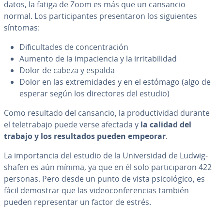
datos, la fatiga de Zoom es más que un cansancio
normal. Los pa­r­ti­ci­pa­n­tes pre­se­n­ta­ron los si­guie­n­tes
síntomas:
Di­fi­cu­l­ta­des de co­n­ce­n­tra­ción
Aumento de la im­pa­cie­n­cia y la irri­ta­bi­li­dad
Dolor de cabeza y espalda
Dolor en las ex­tre­mi­da­des y en el estómago (algo de
esperar según los di­re­c­to­res del estudio)
Como resultado del cansancio, la pro­du­c­ti­vi­dad durante
el te­le­tra­ba­jo puede verse afectada y
la calidad del
trabajo y los re­su­l­ta­dos pueden empeorar
.
La im­po­r­ta­n­cia del estudio de la Uni­ve­r­si­dad de Lu­d­wi­g­
sha­fen es aún mínima, ya que en él solo pa­r­ti­ci­pa­ron 422
personas. Pero desde un punto de vista psi­co­ló­gi­co, es
fácil demostrar que las vi­deo­co­n­fe­re­n­cias también
pueden re­pre­se­n­tar un factor de estrés.