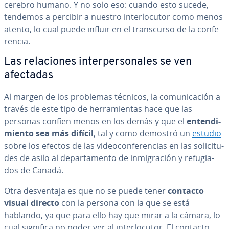
cerebro humano. Y no solo eso: cuando esto sucede,
tendemos a percibir a nuestro in­te­r­lo­cu­tor como menos
atento, lo cual puede influir en el tra­n­s­cu­r­so de la co­n­fe­
re­n­cia.
Las re­la­cio­nes in­te­r­pe­r­so­na­les se ven
afectadas
Al margen de los problemas técnicos, la co­mu­ni­ca­ción a
través de este tipo de he­rra­mie­n­tas hace que las
personas confíen menos en los demás y que el
en­te­n­di­
mie­n­to sea más difícil
, tal y como demostró un
estudio
sobre los efectos de las vi­deo­co­n­fe­re­n­cias en las so­li­ci­tu­
des de asilo al de­pa­r­ta­me­n­to de in­mi­gra­ción y re­fu­gia­
dos de Canadá.
Otra de­s­ve­n­ta­ja es que no se puede tener
contacto
visual directo
con la persona con la que se está
hablando, ya que para ello hay que mirar a la cámara, lo
cual significa no poder ver al in­te­r­lo­cu­tor. El contacto