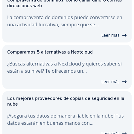
Co­m­pra­ve­n­ta de dominios: cómo ganar dinero con las
di­re­c­cio­nes web
La co­m­pra­ve­n­ta de dominios puede co­n­ve­r­ti­r­se en
una actividad lucrativa, siempre que se…
Leer más
Co­m­pa­ra­mos 5 al­te­r­na­ti­vas a Nextcloud
¿Buscas al­te­r­na­ti­vas a Nextcloud y quieres saber si
están a su nivel? Te ofrecemos un…
Leer más
Los mejores pro­vee­do­res de copias de seguridad en la
nube
¡Asegura tus datos de manera fiable en la nube! Tus
datos estarán en buenas manos con…
Leer más