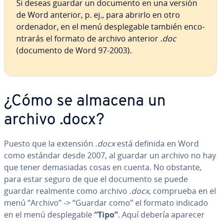
Si deseas guardar un documento en una versión
de Word anterior, p. ej., para abrirlo en otro
ordenador, en el menú de­s­ple­ga­ble también en­co­
n­tra­rás el formato de archivo anterior .
doc
(documento de Word 97-2003).
¿Cómo se almacena un
archivo .docx?
Puesto que la extensión .
docx
está definida en Word
como estándar desde 2007, al guardar un archivo no hay
que tener de­ma­sia­das cosas en cuenta. No obstante,
para estar seguro de que el documento se puede
guardar realmente como archivo .
docx
, comprueba en el
menú “Archivo” -> “Guardar como” el formato indicado
en el menú de­s­ple­ga­ble
“Tipo”
. Aquí debería aparecer