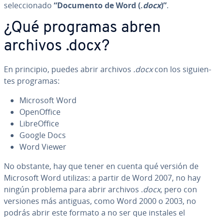
se­le­c­cio­na­do
“Documento de Word (.
docx
)”
.
¿Qué programas abren
archivos .docx?
En principio, puedes abrir archivos
.docx
con los si­guie­n­
tes programas:
Microsoft Word
Ope­nO­f­fi­ce
Li­breO­f­fi­ce
Google Docs
Word Viewer
No obstante, hay que tener en cuenta qué versión de
Microsoft Word utilizas: a partir de Word 2007, no hay
ningún problema para abrir archivos .
docx
, pero con
versiones más antiguas, como Word 2000 o 2003, no
podrás abrir este formato a no ser que instales el