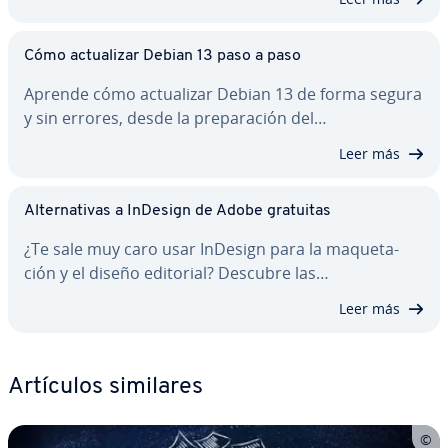
Cómo ac­tua­li­zar Debian 13 paso a paso
Aprende cómo ac­tua­li­zar Debian 13 de forma segura
y sin errores, desde la pre­pa­ra­ción del…
Leer más
Al­te­r­na­ti­vas a InDesign de Adobe gratuitas
¿Te sale muy caro usar InDesign para la ma­que­ta­
ción y el diseño editorial? Descubre las…
Leer más
Artículos similares