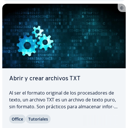
Abrir y crear archivos TXT
Al ser el formato original de los pro­ce­sa­do­res de
texto, un archivo TXT es un archivo de texto puro,
sin formato. Son prácticos para almacenar in­fo­r­
ma­ción que no debe contener un tipo de letra o
Office
Tu­to­ria­les
formato es­pe­cí­fi­co. La ventaja: no se necesita un
programa de lectura adicional. En…