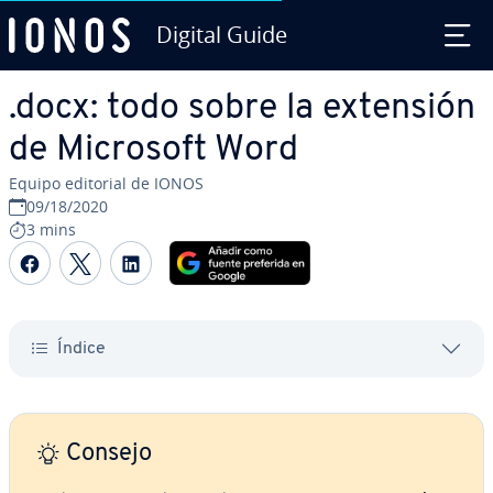
Digital Guide
Saltar al contenido principal
.docx: todo sobre la extensión
de Microsoft Word
Equipo editorial de IONOS
09/18/2020
3 mins
Compartir Facebook
Compartir Twitter
Compartir LinkedIn
Índice
Consejo