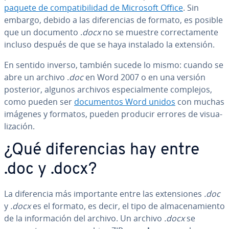
paquete de co­m­pa­ti­bi­li­dad de Microsoft Office
. Sin
embargo, debido a las di­fe­re­n­cias de formato, es posible
que un documento .
docx
no se muestre co­rre­c­ta­me­n­te
incluso después de que se haya instalado la extensión.
En sentido inverso, también sucede lo mismo: cuando se
abre un archivo .
doc
en Word 2007 o en una versión
posterior, algunos archivos es­pe­cia­l­me­n­te complejos,
como pueden ser
do­cu­me­n­tos Word unidos
con muchas
imágenes y formatos, pueden producir errores de vi­sua­
li­za­ción.
¿Qué di­fe­re­n­cias hay entre
.doc y .docx?
La di­fe­re­n­cia más im­po­r­ta­n­te entre las ex­te­n­sio­nes
.doc
y
.docx
es el formato, es decir, el tipo de al­ma­ce­na­mie­n­to
de la in­fo­r­ma­ción del archivo. Un archivo
.docx
se