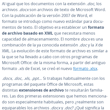
Al igual que los do­cu­me­n­tos con la extensión
.doc
, los
archivos
.docx
son archivos de texto de Microsoft Word.
Con la pu­bli­ca­ción de la versión 2007 de Word, el
formato se introdujo como nuevo estándar para do­cu­
me­n­tos de texto. El objetivo era es­ta­ble­cer un
formato
de archivo basado en XML
que ne­ce­si­ta­ra menos
capacidad de al­ma­ce­na­mie­n­to. El nombre
docx
es una
co­m­bi­na­ción de la ya conocida extensión
.doc
y la
X
de
XML. La evolución de este formato de archivo es similar a
la que se ha llevado a cabo con otros programas de
Microsoft Office: de la misma forma, a partir del antiguo
formato .
xls
de Excel, se creó el nuevo
formato .xlsx
.
.docx
,
.doc
,
.xls
,
.ppt
… Si trabajas ha­bi­tua­l­me­n­te con los
programas del paquete Office de Microsoft, estas
distintas
ex­te­n­sio­nes de archivo
te re­su­l­ta­rán fa­mi­lia­
res. Las dos primeras ex­te­n­sio­nes que hemos me­n­cio­na­
do son es­pe­cia­l­me­n­te ha­bi­tua­les, pero ¿realmente son
equi­pa­ra­bles los archivos
.docx
y
.doc
? ¿Qué significa la