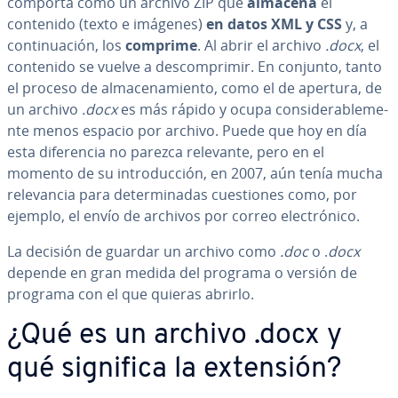
comporta como un archivo ZIP que
almacena
el
contenido (texto e imágenes)
en datos XML y CSS
y, a
co­n­ti­nua­ción, los
comprime
. Al abrir el archivo
.docx
, el
contenido se vuelve a de­s­co­m­pri­mir. En conjunto, tanto
el proceso de al­ma­ce­na­mie­n­to, como el de apertura, de
un archivo
.docx
es más rápido y ocupa co­n­si­de­ra­ble­me­
n­te menos espacio por archivo. Puede que hoy en día
esta di­fe­re­n­cia no parezca relevante, pero en el
momento de su in­tro­du­c­ción, en 2007, aún tenía mucha
re­le­va­n­cia para de­te­r­mi­na­das cue­s­tio­nes como, por
ejemplo, el envío de archivos por correo ele­c­tró­ni­co.
La decisión de guardar un archivo como
.doc
o .
docx
depende en gran medida del programa o versión de
programa con el que quieras abrirlo.
¿Qué es un archivo .docx y
qué significa la extensión?