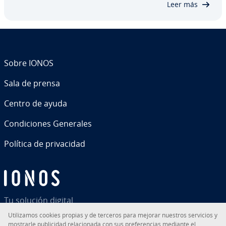
Leer más
Sobre IONOS
Sala de prensa
Centro de ayuda
Co­n­di­cio­nes Generales
Política de pri­va­ci­dad
Tu solución digital
Uti­li­za­mos cookies propias y de terceros para mejorar nuestros servicios y
mostrarle pu­bli­ci­dad re­la­cio­na­da con sus pre­fe­re­n­cias mediante el