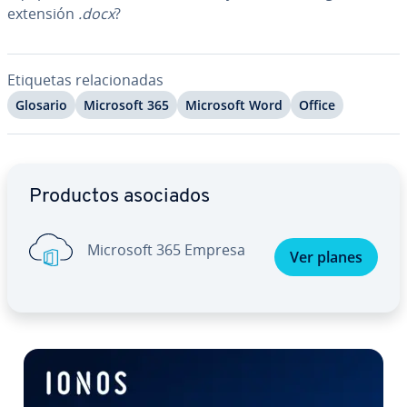
extensión
.docx
?
Etiquetas re­la­cio­na­das
Glosario
Microsoft 365
Microsoft Word
Office
Ir al menú principal
Productos asociados
Microsoft 365 Empresa
Ver planes