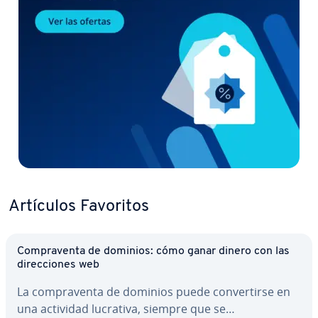
Artículos Favoritos
Co­m­pra­ve­n­ta de dominios: cómo ganar dinero con las
di­re­c­cio­nes web
La co­m­pra­ve­n­ta de dominios puede co­n­ve­r­ti­r­se en
una actividad lucrativa, siempre que se…