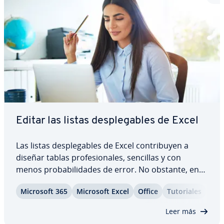
Editar las listas de­s­ple­ga­bles de Excel
Las listas de­s­ple­ga­bles de Excel co­n­tri­bu­yen a
diseñar tablas pro­fe­sio­na­les, sencillas y con
menos pro­ba­bi­li­da­des de error. No obstante, en
estas listas también hay que realizar mo­di­fi­ca­cio­
Microsoft 365
Microsoft Excel
Office
Tu­to­ria­les
nes de vez en cuando. Te ex­pli­ca­mos cómo puedes
modificar y editar las listas de­s­ple­ga­bles…
Leer más