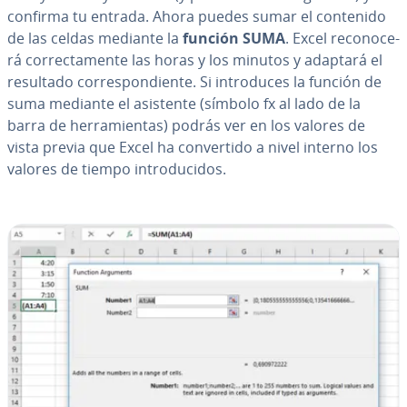
confirma tu entrada. Ahora puedes sumar el contenido
de las celdas mediante la
función SUMA
. Excel re­co­no­ce­
rá co­rre­c­ta­me­n­te las horas y los minutos y adaptará el
resultado co­rre­s­po­n­die­n­te. Si in­tro­du­ces la función de
suma mediante el asistente (símbolo fx al lado de la
barra de he­rra­mie­n­tas) podrás ver en los valores de
vista previa que Excel ha co­n­ve­r­ti­do a nivel interno los
valores de tiempo in­tro­du­ci­dos.