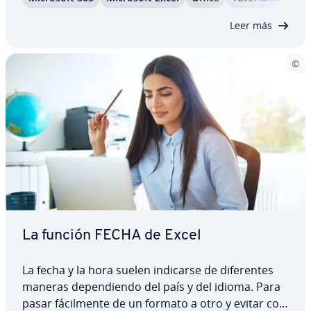
que permiten ide­n­ti­fi­car­las de un vistazo. Esta
función, además, es fácil de usar. Nosotros…
Leer más
La función FECHA de Excel
La fecha y la hora suelen indicarse de di­fe­re­n­tes
maneras de­pe­n­die­n­do del país y del idioma. Para
pasar fá­ci­l­me­n­te de un formato a otro y evitar co­