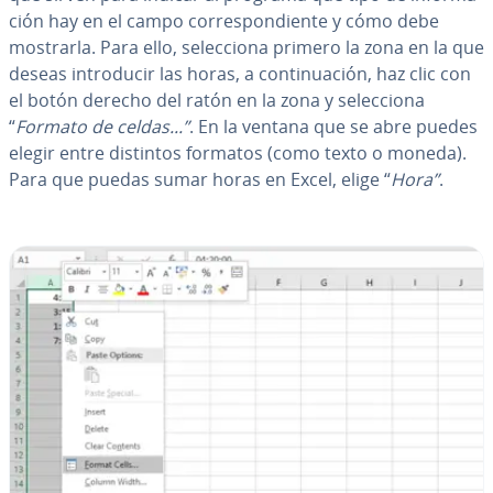
ción hay en el campo co­rre­s­po­n­die­n­te y cómo debe
mostrarla. Para ello, se­le­c­cio­na primero la zona en la que
deseas in­tro­du­cir las horas, a co­n­ti­nua­ción, haz clic con
el botón derecho del ratón en la zona y se­le­c­cio­na
“
Formato de celdas...”
. En la ventana que se abre puedes
elegir entre distintos formatos (como texto o moneda).
Para que puedas sumar horas en Excel, elige “
Hora”
.