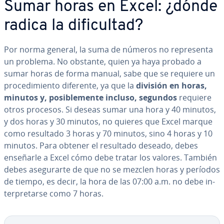
Sumar horas en Excel: ¿dónde
radica la di­fi­cu­l­tad?
Por norma general, la suma de números no re­pre­se­n­ta
un problema. No obstante, quien ya haya probado a
sumar horas de forma manual, sabe que se requiere un
pro­ce­di­mie­n­to diferente, ya que la
división en horas,
minutos y, po­si­ble­me­n­te incluso, segundos
requiere
otros procesos. Si deseas sumar una hora y 40 minutos,
y dos horas y 30 minutos, no quieres que Excel marque
como resultado 3 horas y 70 minutos, sino 4 horas y 10
minutos. Para obtener el resultado deseado, debes
enseñarle a Excel cómo debe tratar los valores. También
debes ase­gu­rar­te de que no se mezclen horas y períodos
de tiempo, es decir, la hora de las 07:00 a.m. no debe in­
te­r­pre­tar­se como 7 horas.