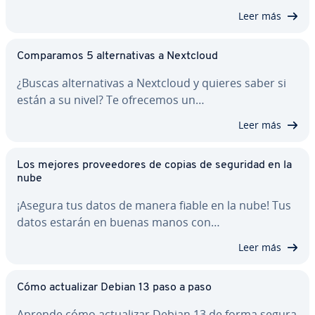
Leer más
Co­m­pa­ra­mos 5 al­te­r­na­ti­vas a Nextcloud
¿Buscas al­te­r­na­ti­vas a Nextcloud y quieres saber si
están a su nivel? Te ofrecemos un…
Leer más
Los mejores pro­vee­do­res de copias de seguridad en la
nube
¡Asegura tus datos de manera fiable en la nube! Tus
datos estarán en buenas manos con…
Leer más
Cómo ac­tua­li­zar Debian 13 paso a paso
Aprende cómo ac­tua­li­zar Debian 13 de forma segura