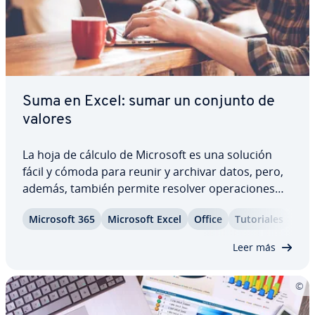
Suma en Excel: sumar un conjunto de
valores
La hoja de cálculo de Microsoft es una solución
fácil y cómoda para reunir y archivar datos, pero,
además, también permite resolver ope­ra­cio­nes
ma­te­má­ti­cas. Con la función SUMA de Excel se
Microsoft 365
Microsoft Excel
Office
Tu­to­ria­les
pueden sumar, por ejemplo, los valores de ciertas
celdas o incluso de rangos enteros sin…
Leer más