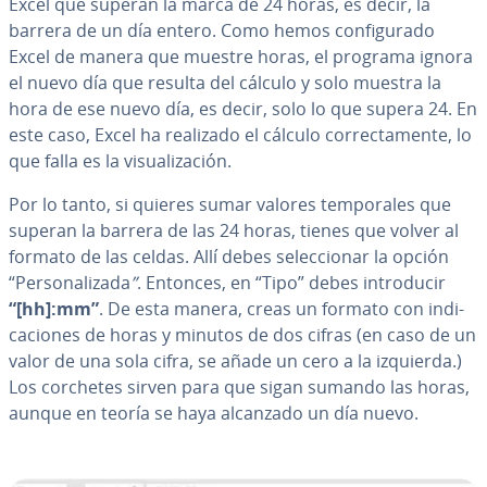
Excel que superan la marca de 24 horas, es decir, la
barrera de un día entero. Como hemos co­n­fi­gu­ra­do
Excel de manera que muestre horas, el programa ignora
el nuevo día que resulta del cálculo y solo muestra la
hora de ese nuevo día, es decir, solo lo que supera 24. En
este caso, Excel ha realizado el cálculo co­rre­c­ta­me­n­te, lo
que falla es la vi­sua­li­za­ción.
Por lo tanto, si quieres sumar valores te­m­po­ra­les que
superan la barrera de las 24 horas, tienes que volver al
formato de las celdas. Allí debes se­le­c­cio­nar la opción
“Pe­r­so­na­li­za­da
”
. Entonces, en “Tipo” debes in­tro­du­cir
“[hh]:mm”
. De esta manera, creas un formato con in­di­
ca­cio­nes de horas y minutos de dos cifras (en caso de un
valor de una sola cifra, se añade un cero a la izquierda.)
Los corchetes sirven para que sigan sumando las horas,
aunque en teoría se haya alcanzado un día nuevo.