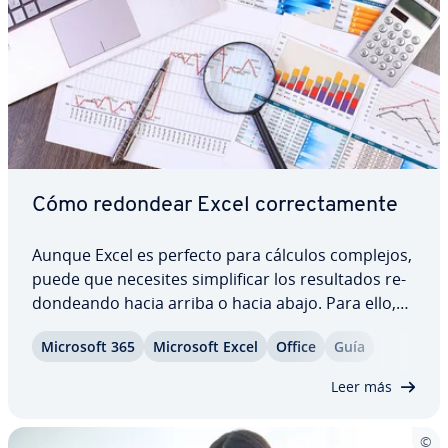
Cómo redondear Excel co­rre­c­ta­me­n­te
Aunque Excel es perfecto para cálculos complejos,
puede que necesites si­m­pli­fi­car los re­su­l­ta­dos re­
do­n­dea­n­do hacia arriba o hacia abajo. Para ello,
en Excel puedes utilizar la función REDONDEAR o
Microsoft 365
Microsoft Excel
Office
Guía
in­co­r­po­rar­la a fórmulas complejas, con lo que
ahorrarás tiempo y esfuerzo. No…
Leer más