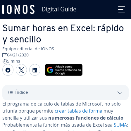
Digital Guide
Saltar al contenido principal
Sumar horas en Excel: rápido
y sencillo
Equipo editorial de IONOS
04/21/2020
5 mins
Compartir Facebook
Compartir Twitter
Compartir LinkedIn
Índice
El programa de cálculo de tablas de Microsoft no solo
triunfa porque permite
crear tablas de forma
muy
sencilla y utilizar sus
numerosas funciones de cálculo
.
Pro­ba­ble­me­n­te la función más usada de Excel sea
SUMA
: