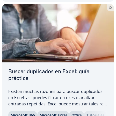
Buscar du­pli­ca­dos en Excel: guía
práctica
Existen muchas razones para buscar du­pli­ca­dos
en Excel: así puedes filtrar errores o analizar
entradas repetidas. Excel puede mostrar tales re­
pe­ti­cio­nes au­to­má­ti­ca­me­n­te con marcas de color
Microsoft 365
Microsoft Excel
Office
Tu­to­ria­les