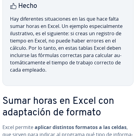
Hecho
Hay di­fe­re­n­tes si­tua­cio­nes en las que hace falta
sumar horas en Excel. Un ejemplo es­pe­cia­l­me­n­te
ilu­s­tra­ti­vo, es el siguiente: si creas un registro de
tiempo en Excel, no puede haber errores en el
cálculo. Por lo tanto, en estas tablas Excel deben
incluirse las fórmulas correctas para calcular au­
to­má­ti­ca­me­n­te el tiempo de trabajo correcto de
cada empleado.
Sumar horas en Excel con
ada­p­ta­ción de formato
Excel permite
aplicar distintos formatos a las celdas
,
que sirven para indicar al programa qué tipo de in­fo­r­ma­