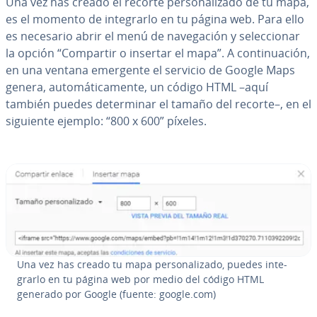
Una vez has creado el recorte pe­r­so­na­li­za­do de tu mapa,
es el momento de in­te­grar­lo en tu página web. Para ello
es necesario abrir el menú de na­ve­ga­ción y se­le­c­cio­nar
la opción “Compartir o insertar el mapa”. A co­n­ti­nua­ción,
en una ventana emergente el servicio de Google Maps
genera, au­to­má­ti­ca­me­n­te, un código HTML –aquí
también puedes de­te­r­mi­nar el tamaño del recorte–, en el
siguiente ejemplo: “800 x 600” píxeles.
Una vez has creado tu mapa pe­r­so­na­li­za­do, puedes in­te­
grar­lo en tu página web por medio del código HTML
generado por Google (fuente: google.com)