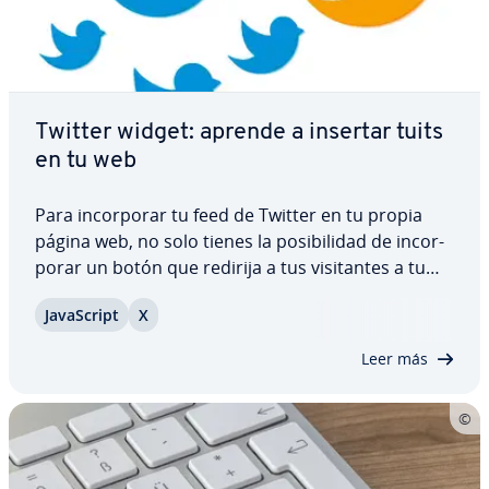
Twitter widget: aprende a insertar tuits
en tu web
Para in­co­r­po­rar tu feed de Twitter en tu propia
página web, no solo tienes la po­si­bi­li­dad de in­co­r­
po­rar un botón que redirija a tus vi­si­ta­n­tes a tu
perfil en la pla­ta­fo­r­ma de mi­cro­blo­g­gi­ng, sino que
Ja­va­S­cri­pt
X
con la ayuda de los llamados Twitter widgets
podrás mostrar los co­me­n­ta­rios y los…
Leer más