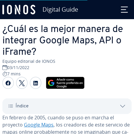
Digital Guide
Saltar al contenido principal
¿Cuál es la mejor manera de
integrar Google Maps, API o
iFrame?
Equipo editorial de IONOS
03/11/2022
7 mins
Compartir Facebook
Compartir Twitter
Compartir LinkedIn
Índice
En febrero de 2005, cuando se puso en marcha el
proyecto
Google Maps
, los creadores de este servicio de
mapas online pro­ba­ble­me­n­te no se ima­gi­na­ban que ca­