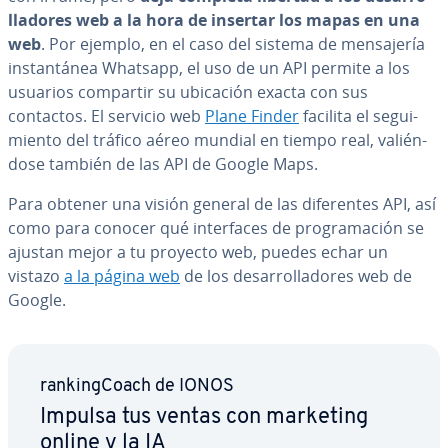
lla­do­res web a la hora de insertar los mapas en una
web
. Por ejemplo, en el caso del sistema de me­n­sa­je­ría
in­s­ta­n­tá­nea Whatsapp, el uso de un API permite a los
usuarios compartir su ubicación exacta con sus
contactos. El servicio web
Plane Finder
facilita el se­gui­
mie­n­to del tráfico aéreo mundial en tiempo real, va­lié­n­
do­se también de las API de Google Maps.
Para obtener una visión general de las di­fe­re­n­tes API, así
como para conocer qué in­te­r­fa­ces de pro­gra­ma­ción se
ajustan mejor a tu proyecto web, puedes echar un
vistazo
a la página web
de los de­sa­rro­lla­do­res web de
Google.
ra­n­ki­n­g­Coa­ch de IONOS
Impulsa tus ventas con marketing
online y la IA