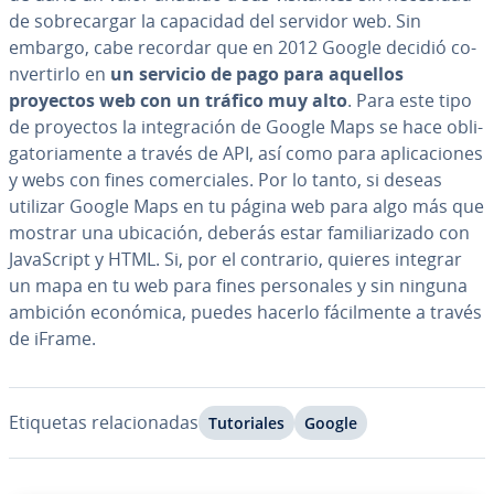
de so­bre­ca­r­gar la capacidad del servidor web. Sin
embargo, cabe recordar que en 2012 Google decidió co­
n­ve­r­ti­r­lo en
un servicio de pago para aquellos
proyectos web con un tráfico muy alto
. Para este tipo
de proyectos la in­te­gra­ción de Google Maps se hace obli­
ga­to­ria­me­n­te a través de API, así como para apli­ca­cio­nes
y webs con fines co­me­r­cia­les. Por lo tanto, si deseas
utilizar Google Maps en tu página web para algo más que
mostrar una ubicación, deberás estar fa­mi­lia­ri­za­do con
Ja­va­S­cri­pt y HTML. Si, por el contrario, quieres integrar
un mapa en tu web para fines pe­r­so­na­les y sin ninguna
ambición económica, puedes hacerlo fá­ci­l­me­n­te a través
de iFrame.
Etiquetas re­la­cio­na­das
Tu­to­ria­les
Google