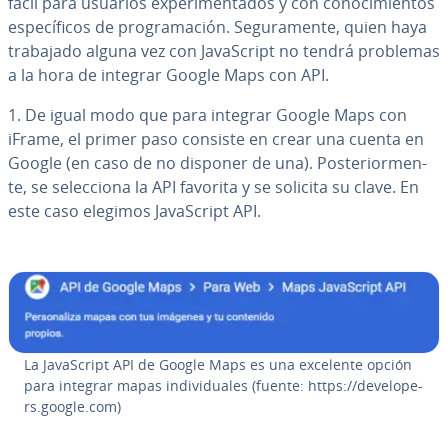
fácil para usuarios ex­pe­ri­me­n­ta­dos y con co­no­ci­mie­n­tos
es­pe­cí­fi­cos de pro­gra­ma­ción. Se­gu­ra­me­n­te, quien haya
trabajado alguna vez con Ja­va­S­cri­pt no tendrá problemas
a la hora de integrar Google Maps con API.
1. De igual modo que para integrar Google Maps con
iFrame, el primer paso consiste en crear una cuenta en
Google (en caso de no disponer de una). Po­s­te­rio­r­me­n­
te, se se­le­c­cio­na la API favorita y se solicita su clave. En
este caso elegimos Ja­va­S­cri­pt API.
La Ja­va­S­cri­pt API de Google Maps es una excelente opción
para integrar mapas in­di­vi­dua­les (fuente: https://de­ve­lo­pe­
rs.google.com)