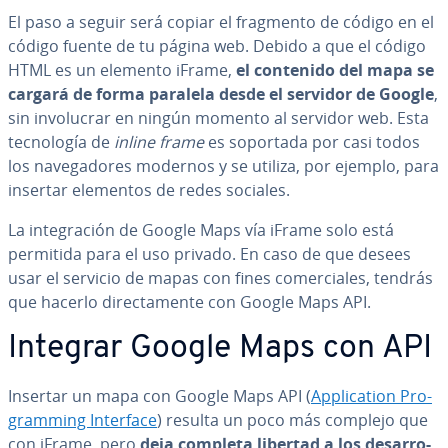
El paso a seguir será copiar el fragmento de código en el
código fuente de tu página web. Debido a que el código
HTML es un elemento iFrame,
el contenido del mapa se
cargará de forma paralela desde el servidor de Google
,
sin in­vo­lu­crar en ningún momento al servidor web. Esta
te­c­no­lo­gía de
inline frame
es soportada por casi todos
los na­ve­ga­do­res modernos y se utiliza, por ejemplo, para
insertar elementos de redes sociales.
La in­te­gra­ción de Google Maps vía iFrame solo está
permitida para el uso privado. En caso de que desees
usar el servicio de mapas con fines co­me­r­cia­les, tendrás
que hacerlo di­re­c­ta­me­n­te con Google Maps API.
Integrar Google Maps con API
Insertar un mapa con Google Maps API (
Ap­pli­ca­tion Pro­
gra­m­mi­ng Interface
) resulta un poco más complejo que
con iFrame, pero
deja completa libertad a los de­sa­rro­