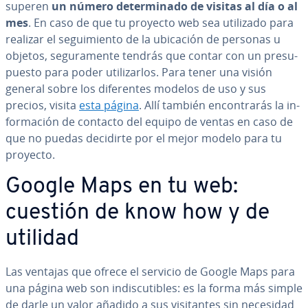
superen
un número de­te­r­mi­na­do de visitas al día o al
mes
. En caso de que tu proyecto web sea utilizado para
realizar el se­gui­mie­n­to de la ubicación de personas u
objetos, se­gu­ra­me­n­te tendrás que contar con un pre­su­
pue­s­to para poder uti­li­zar­los. Para tener una visión
general sobre los di­fe­re­n­tes modelos de uso y sus
precios, visita
esta página
. Allí también en­co­n­tra­rás la in­
fo­r­ma­ción de contacto del equipo de ventas en caso de
que no puedas decidirte por el mejor modelo para tu
proyecto.
Google Maps en tu web:
cuestión de know how y de
utilidad
Las ventajas que ofrece el servicio de Google Maps para
una página web son in­di­s­cu­ti­bles: es la forma más simple
de darle un valor añadido a sus vi­si­ta­n­tes sin necesidad