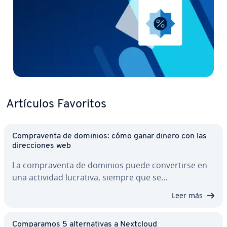
Artículos Favoritos
Co­m­pra­ve­n­ta de dominios: cómo ganar dinero con las
di­re­c­cio­nes web
La co­m­pra­ve­n­ta de dominios puede co­n­ve­r­ti­r­se en
una actividad lucrativa, siempre que se…
Leer más
Co­m­pa­ra­mos 5 al­te­r­na­ti­vas a Nextcloud