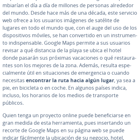
m­bia­rían el día a día de millones de personas alrededor
del mundo. Desde hace más de una década, este servicio
web ofrece a los usuarios imágenes de satélite de
lugares en todo el mundo que, con el auge del uso de los
di­s­po­si­ti­vos móviles, se han co­n­ve­r­ti­do en un in­s­tru­me­n­
to in­di­s­pe­n­sa­ble. Google Maps permite a sus usuarios
revisar a qué distancia de la playa se ubica el hotel
donde pasarán sus próximas va­ca­cio­nes o qué re­s­tau­ra­
n­tes son los mejores de la zona. Además, resulta es­pe­
cia­l­me­n­te útil en si­tua­cio­nes de eme­r­ge­n­cia o cuando
necesitas
encontrar la ruta hacia algún lugar
, ya sea a
pie, en bicicleta o en coche. En algunos países indica,
incluso, los horarios de los medios de tra­n­s­po­r­te
públicos.
Quien tenga un proyecto online puede be­ne­fi­ciar­se en
gran medida de esta he­rra­mie­n­ta, pues in­se­r­ta­n­do un
recorte de Google Maps en su página web se puede
indicar fá­ci­l­me­n­te la ubicación de su negocio, hotel,