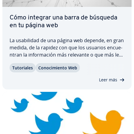
Cómo integrar una barra de búsqueda
en tu página web
La usa­bi­li­dad de una página web depende, en gran
medida, de la rapidez con que los usuarios en­cue­
n­tran la in­fo­r­ma­ción más relevante o que más les
interesa. Por ello, poder buscar en una web por
Tu­to­ria­les
Co­no­ci­mie­n­to Web
medio de palabras clave forma parte de las
funciones básicas que hay que ofrecer a los…
Leer más