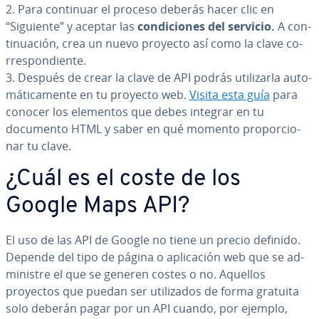
2. Para continuar el proceso deberás hacer clic en
“Siguiente” y aceptar las
co­n­di­cio­nes del servicio.
A co­n­
ti­nua­ción, crea un nuevo proyecto así como la clave co­
rre­s­po­n­die­n­te.
3. Después de crear la clave de API podrás uti­li­zar­la au­to­
má­ti­ca­me­n­te en tu proyecto web.
Visita esta guía
para
conocer los elementos que debes integrar en tu
documento HTML y saber en qué momento pro­po­r­cio­
nar tu clave.
¿Cuál es el coste de los
Google Maps API?
El uso de las API de Google no tiene un precio definido.
Depende del tipo de página o apli­ca­ción web que se ad­
mi­ni­s­tre el que se generen costes o no. Aquellos
proyectos que puedan ser uti­li­za­dos de forma gratuita
solo deberán pagar por un API cuando, por ejemplo,