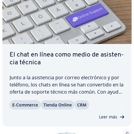
El chat en línea como medio de asi­s­te­n­
cia técnica
Junto a la asi­s­te­n­cia por correo ele­c­tró­ni­co y por
teléfono, los chats en línea se han co­n­ve­r­ti­do en la
oferta de soporte técnico más común. Con ayuda
de un software es­pe­cí­fi­co y de un código online
E-Commerce
Tienda Online
CRM
puedes vincular la he­rra­mie­n­ta en tiempo real con
tu proyecto para ofrecer a tus…
Leer más