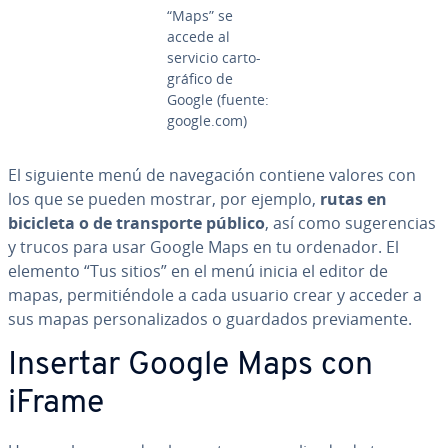
“Maps” se
accede al
servicio ca­r­to­
grá­fi­co de
Google (fuente:
google.com)
El siguiente menú de na­ve­ga­ción contiene valores con
los que se pueden mostrar, por ejemplo,
rutas en
bicicleta o de tra­n­s­po­r­te público
, así como su­ge­re­n­cias
y trucos para usar Google Maps en tu ordenador. El
elemento “Tus sitios” en el menú inicia el editor de
mapas, pe­r­mi­tié­n­do­le a cada usuario crear y acceder a
sus mapas pe­r­so­na­li­za­dos o guardados pre­via­me­n­te.
Insertar Google Maps con
iFrame