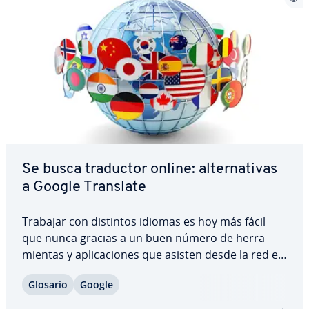
Se busca traductor online: al­te­r­na­ti­vas
a Google Translate
Trabajar con distintos idiomas es hoy más fácil
que nunca gracias a un buen número de he­rra­
mie­n­tas y apli­ca­cio­nes que asisten desde la red en
la tra­du­c­ción de palabras, frases o páginas web de
Glosario
Google
cierta co­m­ple­ji­dad tanto en el terreno laboral
como en el personal. Internet es un…