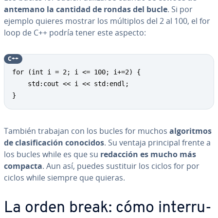
antemano la cantidad de rondas del bucle
. Si por
ejemplo quieres mostrar los múltiplos del 2 al 100, el for
loop de C++ podría tener este aspecto:
C++
for (int i = 2; i <= 100; i+=2) {

	std:cout << i << std:endl;

}
También trabajan con los bucles for muchos
al­go­ri­t­mos
de cla­si­fi­ca­ción conocidos
. Su ventaja principal frente a
los bucles while es que su
redacción es mucho más
compacta
. Aun así, puedes sustituir los ciclos for por
ciclos while siempre que quieras.
La orden break: cómo in­te­rru­