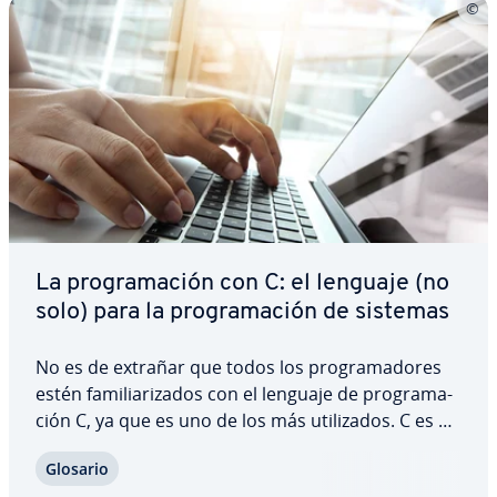
La pro­gra­ma­ción con C: el lenguaje (no
solo) para la pro­gra­ma­ción de sistemas
No es de extrañar que todos los pro­gra­ma­do­res
estén fa­mi­lia­ri­za­dos con el lenguaje de pro­gra­ma­
ción C, ya que es uno de los más uti­li­za­dos. C es un
lenguaje de pro­gra­ma­ción adecuado para muchas
Glosario
apli­ca­cio­nes. Además de apli­ca­cio­nes de ejemplo,