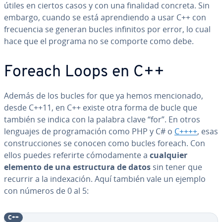
útiles en ciertos casos y con una finalidad concreta. Sin
embargo, cuando se está apre­n­die­n­do a usar C++ con
fre­cue­n­cia se generan bucles infinitos por error, lo cual
hace que el programa no se comporte como debe.
Foreach Loops en C++
Además de los bucles for que ya hemos me­n­cio­na­do,
desde C++11, en C++ existe otra forma de bucle que
también se indica con la palabra clave “for”. En otros
lenguajes de pro­gra­ma­ción como PHP y C# o
C++++
, esas
co­n­s­tru­c­cio­nes se conocen como bucles foreach. Con
ellos puedes referirte có­mo­da­me­n­te a
cualquier
elemento de una es­tru­c­tu­ra de datos
sin tener que
recurrir a la in­de­xa­ción. Aquí también vale un ejemplo
con números de 0 al 5:
C++