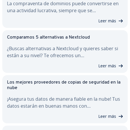
La co­m­pra­ve­n­ta de dominios puede co­n­ve­r­ti­r­se en
una actividad lucrativa, siempre que se…
Leer más
Co­m­pa­ra­mos 5 al­te­r­na­ti­vas a Nextcloud
¿Buscas al­te­r­na­ti­vas a Nextcloud y quieres saber si
están a su nivel? Te ofrecemos un…
Leer más
Los mejores pro­vee­do­res de copias de seguridad en la
nube
¡Asegura tus datos de manera fiable en la nube! Tus
datos estarán en buenas manos con…
Leer más