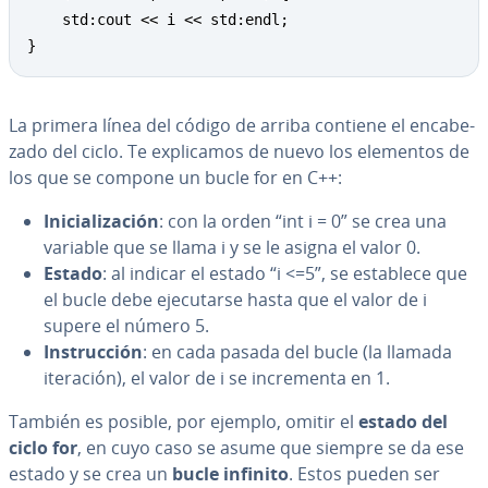
	std:cout << i << std:endl;

}
La primera línea del código de arriba contiene el en­ca­be­
za­do del ciclo. Te ex­pli­ca­mos de nuevo los elementos de
los que se compone un bucle for en C++:
Ini­cia­li­za­ción
: con la orden “int i = 0” se crea una
variable que se llama i y se le asigna el valor 0.
Estado
: al indicar el estado “i <=5”, se establece que
el bucle debe eje­cu­tar­se hasta que el valor de i
supere el número 5.
In­s­tru­c­ción
: en cada pasada del bucle (la llamada
iteración), el valor de i se in­cre­me­n­ta en 1.
También es posible, por ejemplo, omitir el
estado del
ciclo for
, en cuyo caso se asume que siempre se da ese
estado y se crea un
bucle infinito
. Estos pueden ser