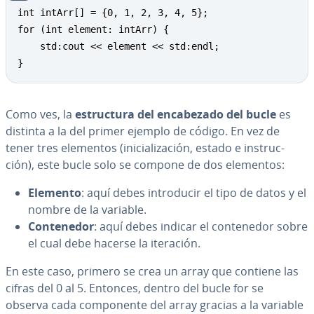
int intArr[] = {0, 1, 2, 3, 4, 5};

for (int element: intArr) {

	std:cout << element << std:endl;

}
Como ves, la
es­tru­c­tu­ra del en­ca­be­za­do del bucle
es
distinta a la del primer ejemplo de código. En vez de
tener tres elementos (ini­cia­li­za­ción, estado e in­s­tru­c­
ción), este bucle solo se compone de dos elementos:
Elemento
: aquí debes in­tro­du­cir el tipo de datos y el
nombre de la variable.
Co­n­te­ne­dor
: aquí debes indicar el co­n­te­ne­dor sobre
el cual debe hacerse la iteración.
En este caso, primero se crea un array que contiene las
cifras del 0 al 5. Entonces, dentro del bucle for se
observa cada co­m­po­ne­n­te del array gracias a la variable