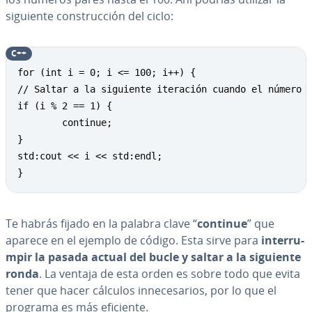
siguiente co­n­s­tru­c­ción del ciclo:
C++
for (int i = 0; i <= 100; i++) {

// Saltar a la siguiente iteración cuando el número s
if (i % 2 == 1) {

		continue;

}

std:cout << i << std:endl;

}
Te habrás fijado en la palabra clave “
continue
” que
aparece en el ejemplo de código. Esta sirve para
in­te­rru­
m­pir la pasada actual del bucle y saltar a la siguiente
ronda
. La ventaja de esta orden es sobre todo que evita
tener que hacer cálculos in­ne­ce­sa­rios, por lo que el
programa es más eficiente.