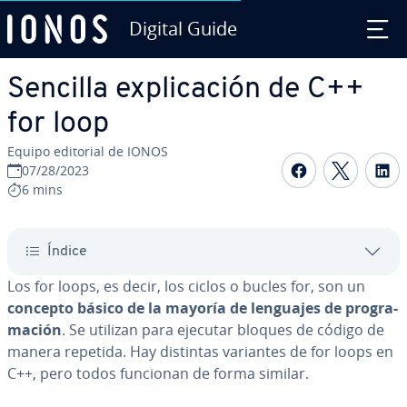
Digital Guide
Saltar al contenido principal
Sencilla ex­pli­ca­ción de C++
for loop
Equipo editorial de IONOS
Compartir 
Compar
C
07/28/2023
6 mins
Índice
Los for loops, es decir, los ciclos o bucles for, son un
concepto básico de la mayoría de lenguajes de pro­gra­
ma­ción
. Se utilizan para ejecutar bloques de código de
manera repetida. Hay distintas variantes de for loops en
C++, pero todos funcionan de forma similar.