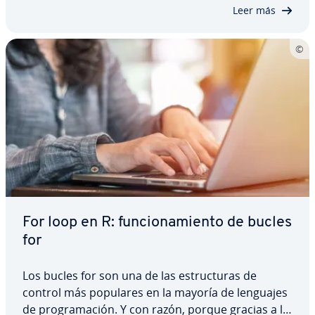
te mostramos las ca­ra­c­te­rí­s­ti­cas…
Leer más
For loop en R: fu­n­cio­na­mie­n­to de bucles
for
Los bucles for son una de las es­tru­c­tu­ras de
control más populares en la mayoría de lenguajes
de pro­gra­ma­ción. Y con razón, porque gracias a lo