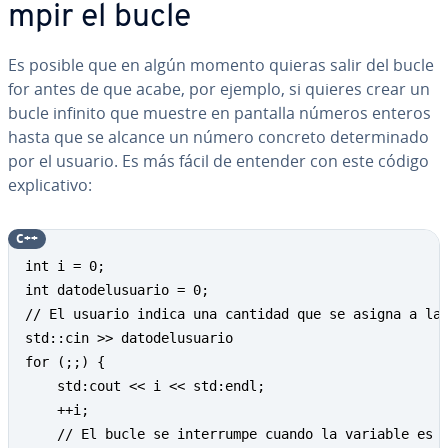
m­pir el bucle
Es posible que en algún momento quieras salir del bucle
for antes de que acabe, por ejemplo, si quieres crear un
bucle infinito que muestre en pantalla números enteros
hasta que se alcance un número concreto de­te­r­mi­na­do
por el usuario. Es más fácil de entender con este código
ex­pli­ca­ti­vo:
C++
int i = 0;

int datodelusuario = 0;

// El usuario indica una cantidad que se asigna a la 
std::cin >> datodelusuario

for (;;) {

	std:cout << i << std:endl;

	++i;

	// El bucle se interrumpe cuando la variable es mayor al número introducido por el usuario
