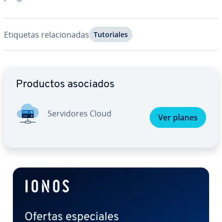
Etiquetas re­la­cio­na­das
Tu­to­ria­les
Ir al menú principal
Productos asociados
Se­r­vi­do­res Cloud
Ver planes