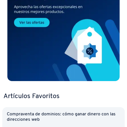
Artículos Favoritos
Co­m­pra­ve­n­ta de dominios: cómo ganar dinero con las
di­re­c­cio­nes web