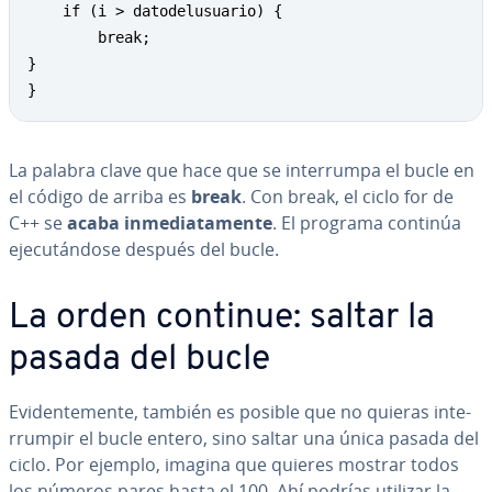
	if (i > datodelusuario) {

		break;

}

}
La palabra clave que hace que se in­te­rru­m­pa el bucle en
el código de arriba es
break
. Con break, el ciclo for de
C++ se
acaba in­me­dia­ta­me­n­te
. El programa continúa
eje­cu­tá­n­do­se después del bucle.
La orden continue: saltar la
pasada del bucle
Evi­de­n­te­me­n­te, también es posible que no quieras in­te­
rru­m­pir el bucle entero, sino saltar una única pasada del
ciclo. Por ejemplo, imagina que quieres mostrar todos
los números pares hasta el 100. Ahí podrías utilizar la