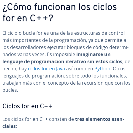
¿Cómo funcionan los ciclos
for en C++?
El ciclo o bucle for es una de las es­tru­c­tu­ras de control
más im­po­r­ta­n­tes de la pro­gra­ma­ción, ya que permite a
los de­sa­rro­lla­do­res ejecutar bloques de código de­te­r­mi­
na­dos varias veces. Es imposible
ima­gi­nar­se un
lenguaje de pro­gra­ma­ción iterativo sin estos ciclos
, de
hecho, hay
ciclos for en Java
así como en
Python
. Otros
lenguajes de pro­gra­ma­ción, sobre todo los fu­n­cio­na­les,
trabajan más con el concepto de la recursión que con los
bucles.
Ciclos for en C++
Los ciclos for en C++ constan de
tres elementos ese­n­
cia­les
: