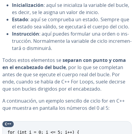
Ini­cia­li­za­ción
: aquí se ini­cia­li­za la variable del bucle,
es decir, se le asigna un valor de inicio.
Estado
: aquí se comprueba un estado. Siempre que
el estado sea válido, se ejecutará el cuerpo del ciclo.
In­s­tru­c­ción
: aquí puedes formular una orden o in­s­
tru­c­ción. No­r­ma­l­me­n­te la variable de ciclo in­cre­me­n­
ta­rá o di­s­mi­nui­rá.
Todos estos elementos se
separan con punto y coma
en el en­ca­be­za­do del bucle
, por lo que se completan
antes de que se ejecute el cuerpo real del bucle. Por
ende, cuando se habla de C++ For Loops, suele decirse
que son bucles dirigidos por el en­ca­be­za­do.
A co­n­ti­nua­ción, un ejemplo sencillo de ciclo for en C++
que muestra en pantalla los números del 0 al 5:
C++
for (int i = 0; i <= 5; i++) {
