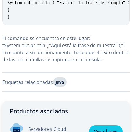
System.out.println ( “Esta es la frase de ejemplo” );
}

}
El comando se encuentra en este lugar:
“System.out.println ( “Aquí está la frase de muestra” );”.
En cuanto a su fu­n­cio­na­mie­n­to, hace que el texto dentro
de las dos comillas se imprima en la consola.
Etiquetas re­la­cio­na­das
Java
Ir al menú principal
Productos asociados
Se­r­vi­do­res Cloud
Ver planes