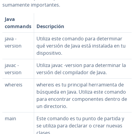
sumamente im­po­r­ta­n­tes.
Java
commands
De­s­cri­p­ción
java -
Utiliza este comando para de­te­r­mi­nar
version
qué versión de Java está instalada en tu
di­s­po­si­ti­vo.
javac -
Utiliza javac -version para de­te­r­mi­nar la
version
versión del co­m­pi­la­dor de Java.
whereis
whereis es tu principal he­rra­mie­n­ta de
búsqueda en Java. Utiliza este comando
para encontrar co­m­po­ne­n­tes dentro de
un di­re­c­to­rio.
main
Este comando es tu punto de partida y
se utiliza para declarar o crear nuevas
clases.