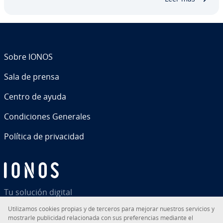
Sobre IONOS
Sala de prensa
Centro de ayuda
Co­n­di­cio­nes Generales
Política de pri­va­ci­dad
Tu solución digital
Uti­li­za­mos cookies propias y de terceros para mejorar nuestros servicios y
mostrarle pu­bli­ci­dad re­la­cio­na­da con sus pre­fe­re­n­cias mediante el