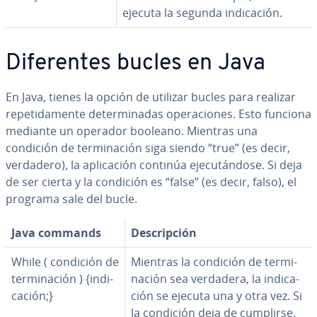
ejecuta la segunda in­di­ca­ción.
Di­fe­re­n­tes bucles en Java
En Java, tienes la opción de utilizar bucles para realizar
re­pe­ti­da­me­n­te de­te­r­mi­na­das ope­ra­cio­nes. Esto funciona
mediante un operador booleano. Mientras una
condición de te­r­mi­na­ción siga siendo “true” (es decir,
verdadero), la apli­ca­ción continúa eje­cu­tá­n­do­se. Si deja
de ser cierta y la condición es “false” (es decir, falso), el
programa sale del bucle.
Java commands
De­s­cri­p­ción
While ( condición de
Mientras la condición de te­r­mi­
te­r­mi­na­ción ) {in­di­
na­ción sea verdadera, la in­di­ca­
ca­ción;}
ción se ejecuta una y otra vez. Si
la condición deja de cumplirse,