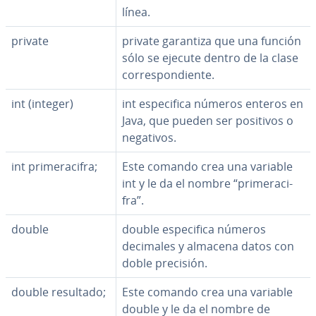
línea.
private
private garantiza que una función
sólo se ejecute dentro de la clase
co­rre­s­po­n­die­n­te.
int (integer)
int es­pe­ci­fi­ca números enteros en
Java, que pueden ser positivos o
negativos.
int pri­me­ra­ci­fra;
Este comando crea una variable
int y le da el nombre “pri­me­ra­ci­
fra”.
double
double es­pe­ci­fi­ca números
decimales y almacena datos con
doble precisión.
double resultado;
Este comando crea una variable
double y le da el nombre de