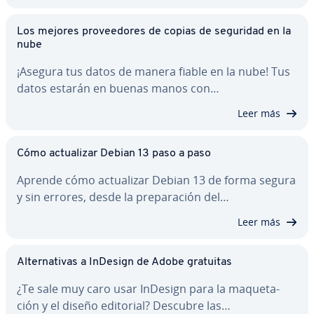
Los mejores pro­vee­do­res de copias de seguridad en la
nube
¡Asegura tus datos de manera fiable en la nube! Tus
datos estarán en buenas manos con…
Leer más
Cómo ac­tua­li­zar Debian 13 paso a paso
Aprende cómo ac­tua­li­zar Debian 13 de forma segura
y sin errores, desde la pre­pa­ra­ción del…
Leer más
Al­te­r­na­ti­vas a InDesign de Adobe gratuitas
¿Te sale muy caro usar InDesign para la ma­que­ta­
ción y el diseño editorial? Descubre las…