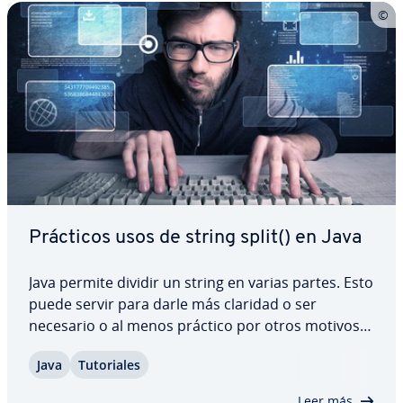
Prácticos usos de string split() en Java
Java permite dividir un string en varias partes. Esto
puede servir para darle más claridad o ser
necesario o al menos práctico por otros motivos.
Para dividir un string se utiliza el método Java
Java
Tu­to­ria­les
String split(). Te ex­pli­ca­mos qué pa­rá­me­tros tiene,
cómo uti­li­zar­lo, y qué debes…
Leer más