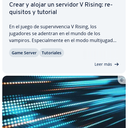
Crear y alojar un servidor V Rising: re­
qui­si­tos y tutorial
En el juego de su­pe­r­vi­ve­n­cia V Rising, los
jugadores se adentran en el mundo de los
vampiros. Es­pe­cia­l­me­n­te en el modo mu­l­ti­ju­ga­dor,
el ansia de poder y la obsesión por beber sangre
Game Server
Tu­to­ria­les
cautiva a los afi­cio­na­dos del género. La mejor
solución para disfrutar de una aventura sin…
Leer más