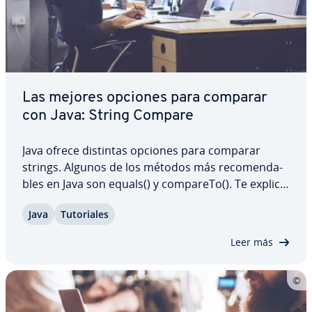
Las mejores opciones para comparar
con Java: String Compare
Java ofrece distintas opciones para comparar
strings. Algunos de los métodos más re­co­me­n­da­
bles en Java son equals() y compareTo(). Te ex­pli­ca­
mos cómo funcionan e indicamos en qué casos es
Java
Tu­to­ria­les
buena opción utilizar el operador ==.
Leer más