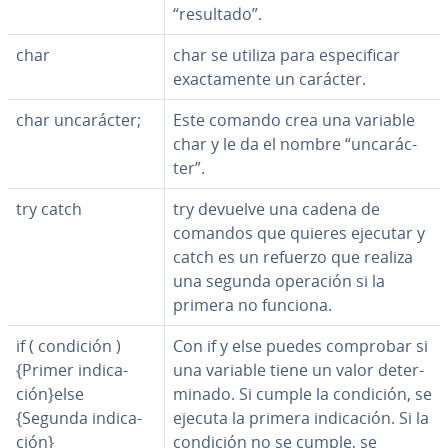
“resultado”.
char
char se utiliza para es­pe­ci­fi­car
exac­ta­me­n­te un carácter.
char un­ca­rá­c­ter;
Este comando crea una variable
char y le da el nombre “un­ca­rá­c­
ter”.
try catch
try devuelve una cadena de
comandos que quieres ejecutar y
catch es un refuerzo que realiza
una segunda operación si la
primera no funciona.
if ( condición )
Con if y else puedes comprobar si
{Primer in­di­ca­
una variable tiene un valor de­te­r­
ción}else
mi­na­do. Si cumple la condición, se
{Segunda in­di­ca­
ejecuta la primera in­di­ca­ción. Si la
ción}
condición no se cumple, se