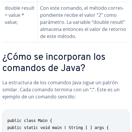
double result
Con este comando, el método co­rre­s­
= value *
po­n­die­n­te recibe el valor “2” como
value;
parámetro. La variable “double result”
almacena entonces el valor de retorno
de este método.
¿Cómo se in­co­r­po­ran los
comandos de Java?
La es­tru­c­tu­ra de los comandos Java sigue un patrón
similar. Cada comando termina con un “;”. Este es un
ejemplo de un comando sencillo:
Copy
public class Main {

public static void main ( String [ ] args {
