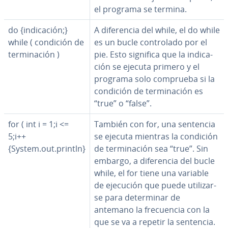
el programa se termina.
do {in­di­ca­ción;}
A di­fe­re­n­cia del while, el do while
while ( condición de
es un bucle co­n­tro­la­do por el
te­r­mi­na­ción )
pie. Esto significa que la in­di­ca­
ción se ejecuta primero y el
programa solo comprueba si la
condición de te­r­mi­na­ción es
“true” o “false”.
for ( int i = 1;i <=
También con for, una sentencia
5;i++
se ejecuta mientras la condición
{System.out.println}
de te­r­mi­na­ción sea “true”. Sin
embargo, a di­fe­re­n­cia del bucle
while, el for tiene una variable
de ejecución que puede uti­li­zar­
se para de­te­r­mi­nar de
antemano la fre­cue­n­cia con la
que se va a repetir la sentencia.