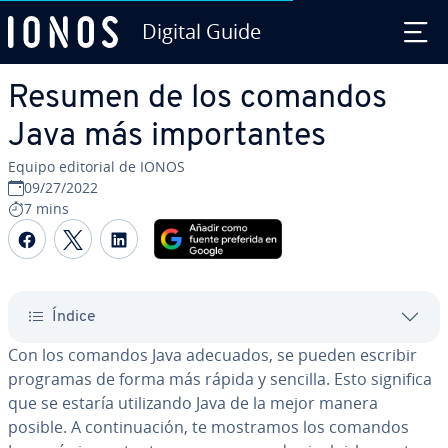
Digital Guide
Saltar al contenido principal
Resumen de los comandos
Java más im­po­r­ta­n­tes
Equipo editorial de IONOS
09/27/2022
7 mins
Compartir Facebook
Compartir Twitter
Compartir LinkedIn
Índice
Con los comandos Java adecuados, se pueden escribir
programas de forma más rápida y sencilla. Esto significa
que se estaría uti­li­za­n­do Java de la mejor manera
posible. A co­n­ti­nua­ción, te mostramos los comandos