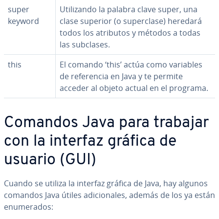
super
Uti­li­za­n­do la palabra clave super, una
keyword
clase superior (o su­pe­r­cla­se) heredará
todos los atributos y métodos a todas
las subclases.
this
El comando ‘this’ actúa como variables
de re­fe­re­n­cia en Java y te permite
acceder al objeto actual en el programa.
Comandos Java para trabajar
con la interfaz gráfica de
usuario (GUI)
Cuando se utiliza la interfaz gráfica de Java, hay algunos
comandos Java útiles adi­cio­na­les, además de los ya están
enu­me­ra­dos: