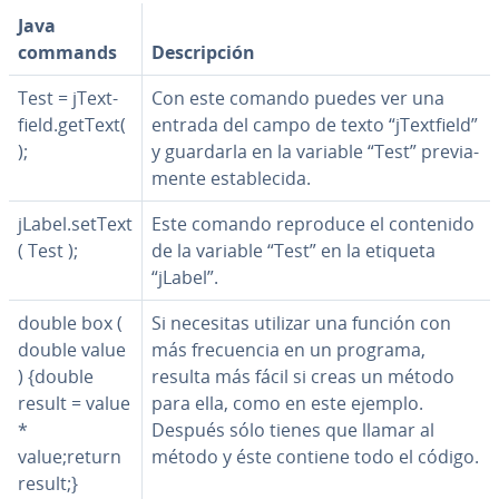
Java
commands
De­s­cri­p­ción
Test = jTe­x­t­
Con este comando puedes ver una
fie­ld.getText(
entrada del campo de texto “jTe­x­t­fie­ld”
);
y guardarla en la variable “Test” pre­via­
me­n­te es­ta­ble­ci­da.
jLabel.setText
Este comando reproduce el contenido
( Test );
de la variable “Test” en la etiqueta
“jLabel”.
double box (
Si necesitas utilizar una función con
double value
más fre­cue­n­cia en un programa,
) {double
resulta más fácil si creas un método
result = value
para ella, como en este ejemplo.
*
Después sólo tienes que llamar al
value;return
método y éste contiene todo el código.
result;}