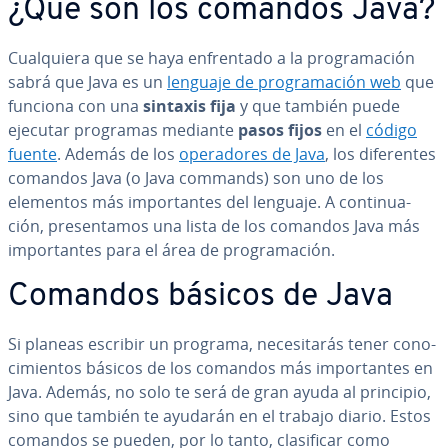
¿Qué son los comandos Java?
Cua­l­quie­ra que se haya en­fre­n­ta­do a la pro­gra­ma­ción
sabrá que Java es un
lenguaje de pro­gra­ma­ción web
que
funciona con una
sintaxis fija
y que también puede
ejecutar programas mediante
pasos fijos
en el
código
fuente
. Además de los
ope­ra­do­res de Java
, los di­fe­re­n­tes
comandos Java (o Java commands) son uno de los
elementos más im­po­r­ta­n­tes del lenguaje. A co­n­ti­nua­
ción, pre­se­n­ta­mos una lista de los comandos Java más
im­po­r­ta­n­tes para el área de pro­gra­ma­ción.
Comandos básicos de Java
Si planeas escribir un programa, ne­ce­si­ta­rás tener co­no­
ci­mie­n­tos básicos de los comandos más im­po­r­ta­n­tes en
Java. Además, no solo te será de gran ayuda al principio,
sino que también te ayudarán en el trabajo diario. Estos
comandos se pueden, por lo tanto, cla­si­fi­car como