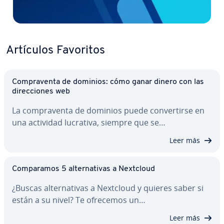
Artículos Favoritos
Co­m­pra­ve­n­ta de dominios: cómo ganar dinero con las
di­re­c­cio­nes web
La co­m­pra­ve­n­ta de dominios puede co­n­ve­r­ti­r­se en
una actividad lucrativa, siempre que se…
Leer más
Co­m­pa­ra­mos 5 al­te­r­na­ti­vas a Nextcloud
¿Buscas al­te­r­na­ti­vas a Nextcloud y quieres saber si
están a su nivel? Te ofrecemos un…
Leer más