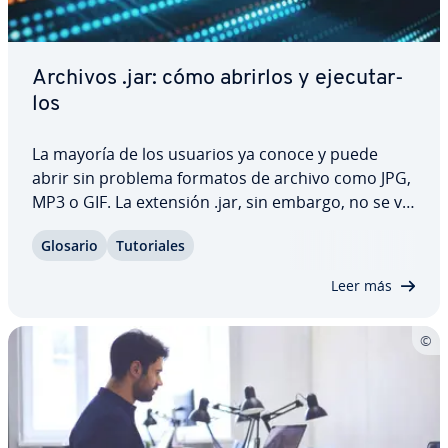
Archivos .jar: cómo abrirlos y eje­cu­tar­
los
La mayoría de los usuarios ya conoce y puede
abrir sin problema formatos de archivo como JPG,
MP3 o GIF. La extensión .jar, sin embargo, no se ve
con tanta fre­cue­n­cia y requiere programas es­pe­
Glosario
Tu­to­ria­les
cia­les para abrir los archivos. Sigue leyendo para
saber en qué consiste exac­ta­me­n­te…
Leer más