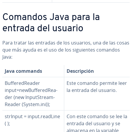
Comandos Java para la
entrada del usuario
Para tratar las entradas de los usuarios, una de las cosas
que más ayuda es el uso de los si­guie­n­tes comandos
Java:
Java commands
De­s­cri­p­ción
Bu­f­fe­re­dRea­der
Este comando permite leer
input=ne­w­Bu­f­fe­re­dRea­
la entrada del usuario.
der (new In­putS­trea­m­
Rea­der (System.ini));
strInput = input.readLine
Con este comando se lee la
( );
entrada del usuario y se
almacena en la variable