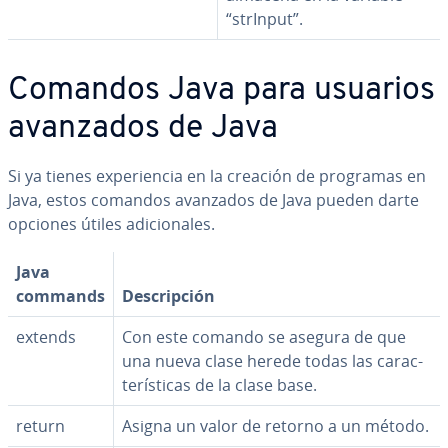
“strInput”.
Comandos Java para usuarios
avanzados de Java
Si ya tienes ex­pe­rie­n­cia en la creación de programas en
Java, estos comandos avanzados de Java pueden darte
opciones útiles adi­cio­na­les.
Java
commands
De­s­cri­p­ción
extends
Con este comando se asegura de que
una nueva clase herede todas las ca­ra­c­
te­rí­s­ti­cas de la clase base.
return
Asigna un valor de retorno a un método.