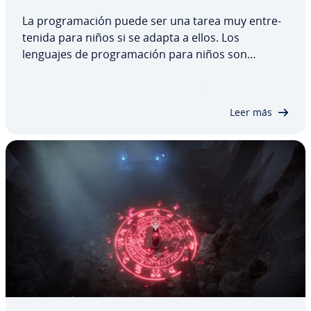
La pro­gra­ma­ción puede ser una tarea muy en­tre­
te­ni­da para niños si se adapta a ellos. Los
lenguajes de pro­gra­ma­ción para niños son
visuales, usan procesos in­tui­ti­vos y proyectos es­ti­
mu­la­n­tes fa­ci­li­ta­n­do el apre­n­di­za­je y ampliando
co­no­ci­mie­n­tos a medida que la di­fi­cu­l­tad del
Leer más
juego…