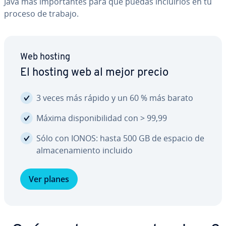
Java más im­po­r­ta­n­tes para que puedas in­clui­r­los en tu
proceso de trabajo.
Web hosting
El hosting web al mejor precio
3 veces más rápido y un 60 % más barato
Máxima di­s­po­ni­bi­li­dad con > 99,99
Sólo con IONOS: hasta 500 GB de espacio de
al­ma­ce­na­mie­n­to incluido
Ver planes