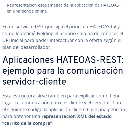
Re­pre­se­n­ta­ción es­que­má­ti­ca de la apli­ca­ción de HATEOAS
en una tienda online
En un servicio REST que siga el principio HATEOAS tal y
como lo definió Fielding el usuario solo ha de conocer el
URI inicial para poder in­ter­ac­tuar con la oferta según el
plan del de­sa­rro­lla­dor.
Apli­ca­cio­nes HATEOAS-REST:
ejemplo para la co­mu­ni­ca­ción
servidor-cliente
Esta es­tru­c­tu­ra sirve también para explicar cómo tiene
lugar la co­mu­ni­ca­ción entre el cliente y el servidor. Con
el siguiente código la apli­ca­ción cliente hace una petición
para obtener una
re­pre­se­n­ta­ción XML del estado
“carrito de la compra”
: