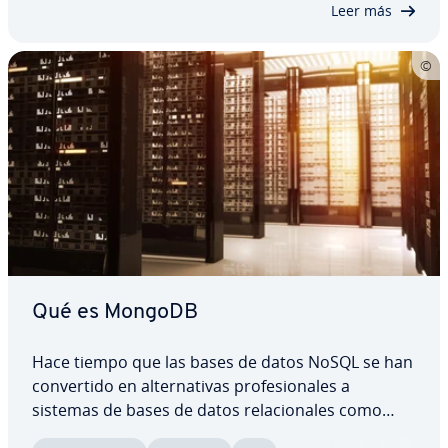
Leer más
Qué es MongoDB
Hace tiempo que las bases de datos NoSQL se han
co­n­ve­r­ti­do en al­te­r­na­ti­vas pro­fe­sio­na­les a
sistemas de bases de datos re­la­cio­na­les como
MySQL. Estas re­em­pla­zan la es­tru­c­tu­ra pre­de­fi­ni­da