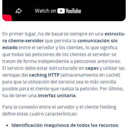
En primer lugar, ha de basarse siempre en una
es­tru­c­tu­
ra cliente-servidor
que permita la
co­mu­ni­ca­ción sin
estado
entre el servidor y los clientes, lo que significa
que todas las pe­ti­cio­nes de los clientes al servidor se
tratan de forma in­de­pe­n­die­n­te a pe­ti­cio­nes an­te­rio­res.
El servicio debe estar es­tru­c­tu­ra­do en
capas
y utilizar las
ventajas del
caching HTTP
(al­ma­ce­na­mie­n­to en caché)
para que la uti­li­za­ción del servicio sea lo más sencilla
posible para el cliente que realiza la petición. Por último,
ha de tener una
interfaz unitaria
.
Para la conexión entre el servidor y el cliente Fielding
define estas cuatro ca­ra­c­te­rí­s­ti­cas:
Ide­n­ti­fi­ca­ción ine­quí­vo­ca de todos los recursos
: