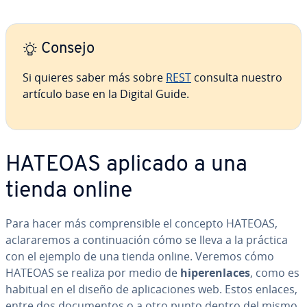
Consejo
Si quieres saber más sobre
REST
consulta nuestro
artículo base en la Digital Guide.
HATEOAS aplicado a una
tienda online
Para hacer más co­m­pre­n­si­ble el concepto HATEOAS,
acla­ra­re­mos a co­n­ti­nua­ción cómo se lleva a la práctica
con el ejemplo de una tienda online. Veremos cómo
HATEOAS se realiza por medio de
hi­pe­re­n­la­ces
, como es
habitual en el diseño de apli­ca­cio­nes web. Estos enlaces,
entre dos do­cu­me­n­tos o a otro punto dentro del mismo