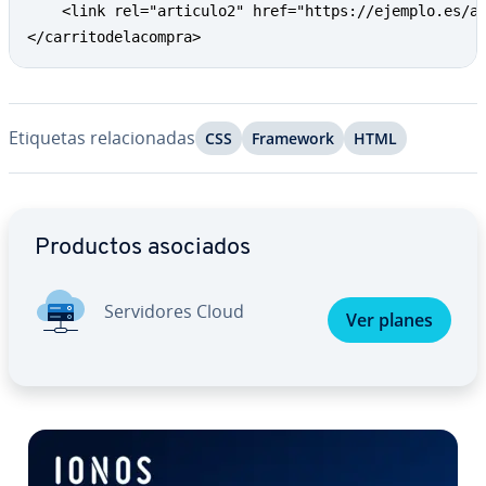
    <link rel="articulo2" href="https://ejemplo.es/ar
</carritodelacompra>
Etiquetas re­la­cio­na­das
CSS
Framework
HTML
Ir al menú principal
Productos asociados
Se­r­vi­do­res Cloud
Ver planes