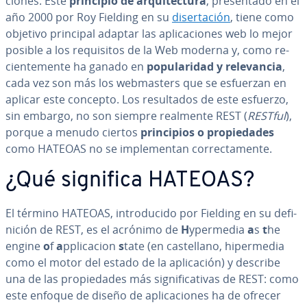
cio­nes. Este
principio de ar­qui­te­c­tu­ra
, pre­se­n­ta­do en el
año 2000 por Roy Fielding en su
di­se­r­ta­ción
, tiene como
objetivo principal adaptar las apli­ca­cio­nes web lo mejor
posible a los re­qui­si­tos de la Web moderna y, como re­
cie­n­te­me­n­te ha ganado en
po­pu­la­ri­dad y re­le­va­n­cia
,
cada vez son más los we­b­ma­s­te­rs que se esfuerzan en
aplicar este concepto. Los re­su­l­ta­dos de este esfuerzo,
sin embargo, no son siempre realmente REST (
RESTful
),
porque a menudo ciertos
pri­n­ci­pios o pro­pie­da­des
como HATEOAS no se im­ple­me­n­tan co­rre­c­ta­me­n­te.
¿Qué significa HATEOAS?
El término HATEOAS, in­tro­du­ci­do por Fielding en su de­fi­
ni­ción de REST, es el acrónimo de
H
ypermedia
a
s
t
he
engine
o
f
a
ppli­ca­cion
s
tate (en ca­s­te­llano, hi­pe­r­me­dia
como el motor del estado de la apli­ca­ción) y describe
una de las pro­pie­da­des más si­g­ni­fi­ca­ti­vas de REST: como
este enfoque de diseño de apli­ca­cio­nes ha de ofrecer