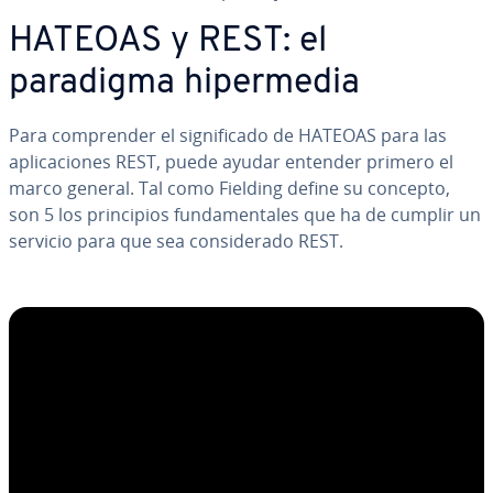
HATEOAS y REST: el
paradigma hi­pe­r­me­dia
Para co­m­pre­n­der el si­g­ni­fi­ca­do de HATEOAS para las
apli­ca­cio­nes REST, puede ayudar entender primero el
marco general. Tal como Fielding define su concepto,
son 5 los pri­n­ci­pios fu­n­da­me­n­ta­les que ha de cumplir un
servicio para que sea co­n­si­de­ra­do REST.