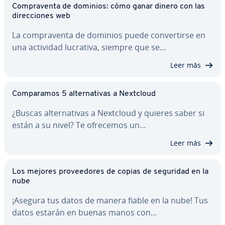
Co­m­pra­ve­n­ta de dominios: cómo ganar dinero con las
di­re­c­cio­nes web
La co­m­pra­ve­n­ta de dominios puede co­n­ve­r­ti­r­se en
una actividad lucrativa, siempre que se…
Leer más
Co­m­pa­ra­mos 5 al­te­r­na­ti­vas a Nextcloud
¿Buscas al­te­r­na­ti­vas a Nextcloud y quieres saber si
están a su nivel? Te ofrecemos un…
Leer más
Los mejores pro­vee­do­res de copias de seguridad en la
nube
¡Asegura tus datos de manera fiable en la nube! Tus
datos estarán en buenas manos con…