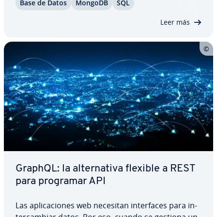
Base de Datos
MongoDB
SQL
de al­ma­ce­na­mie­n­to de los modelos tra­di­cio­na­les,
im­ple­me­n­ta­n­do di­fe­re­n­tes modelos de seguridad.
Leer más
…
GraphQL: la al­te­r­na­ti­va flexible a REST
para programar API
Las apli­ca­cio­nes web necesitan in­te­r­fa­ces para in­