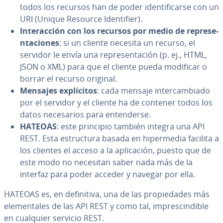
todos los recursos han de poder ide­n­ti­fi­car­se con un
URI (Unique Resource Ide­n­ti­fier).
In­ter­ac­ción con los recursos por medio de re­pre­se­
n­ta­cio­nes
: si un cliente necesita un recurso, el
servidor le envía una re­pre­se­n­ta­ción (p. ej., HTML,
JSON o XML) para que el cliente pueda modificar o
borrar el recurso original.
Mensajes ex­plí­ci­tos
: cada mensaje in­te­r­ca­m­bia­do
por el servidor y el cliente ha de contener todos los
datos ne­ce­sa­rios para en­te­n­de­r­se.
HATEOAS
: este principio también integra una API
REST. Esta es­tru­c­tu­ra basada en hi­pe­r­me­dia facilita a
los clientes el acceso a la apli­ca­ción, puesto que de
este modo no necesitan saber nada más de la
interfaz para poder acceder y navegar por ella.
HATEOAS es, en de­fi­ni­ti­va, una de las pro­pie­da­des más
ele­me­n­ta­les de las API REST y como tal, im­pre­s­ci­n­di­ble
en cualquier servicio REST.