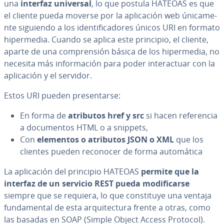
una
interfaz universal
, lo que postula HATEOAS es que
el cliente pueda moverse por la apli­ca­ción web úni­ca­me­
n­te siguiendo a los ide­n­ti­fi­ca­do­res únicos URI en formato
hi­pe­r­me­dia. Cuando se aplica este principio, el cliente,
aparte de una co­m­pre­n­sión básica de los hi­pe­r­me­dia, no
necesita más in­fo­r­ma­ción para poder in­ter­ac­tuar con la
apli­ca­ción y el servidor.
Estos URI pueden pre­se­n­tar­se:
En forma de
atributos href y src
si hacen re­fe­re­n­cia
a do­cu­me­n­tos HTML o a snippets,
Con
elementos o atributos JSON o XML
que los
clientes pueden reconocer de forma au­to­má­ti­ca
La apli­ca­ción del principio HATEOAS
permite que la
interfaz de un servicio REST pueda mo­di­fi­car­se
siempre que se requiera, lo que co­n­s­ti­tu­ye una ventaja
fu­n­da­me­n­tal de esta ar­qui­te­c­tu­ra frente a otras, como
las basadas en SOAP (Simple Object Access Protocol).