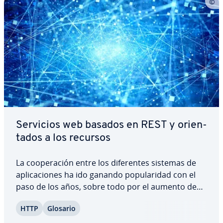
Servicios web basados en REST y orie­n­
ta­dos a los recursos
La coope­ra­ción entre los di­fe­re­n­tes sistemas de
apli­ca­cio­nes ha ido ganando po­pu­la­ri­dad con el
paso de los años, sobre todo por el aumento de
di­s­po­si­ti­vos móviles. Para poder hacer frente a
HTTP
Glosario
esta tendencia, se han ido de­sa­rro­lla­n­do
numerosos servicios web que po­si­bi­li­tan la…