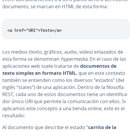
documento, se marcan en HTML de esta forma:
Copy
<a href="URI">Texto</a>
Los medios (texto, gráficos, audio, video) enlazados de
esta forma se denominan
hy­pe­r­me­dia
. En el caso de las
apli­ca­cio­nes web suele tratarse de
do­cu­me­n­tos de
texto simples en formato HTML
, que en este contexto
también se entienden como los diversos “estados” (del
inglés “states”) de una apli­ca­ción. Dentro de la filosofía
REST, cada uno de estos do­cu­me­n­tos tiene un ide­n­ti­fi­ca­
dor único URI que permite la co­mu­ni­ca­ción con ellos. Si
aplicamos este concepto a una tienda online, este es el
resultado:
Al documento que describe el estado “
carrito de la