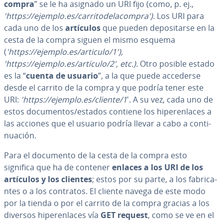
compra
” se le ha asignado un URI fijo (como, p. ej.,
'https://ejemplo.es/ca­rri­to­de­la­co­m­pra').
Los URI para
cada uno de los
artículos
que pueden de­po­si­tar­se en la
cesta de la compra siguen el mismo esquema
(
'https://ejemplo.es/articulo/1'),
'https://ejemplo.es/articulo/2', etc.).
Otro posible estado
es la “
cuenta de usuario
”, a la que puede accederse
desde el carrito de la compra y que podría tener este
URI:
'https://ejemplo.es/cliente/1
'. A su vez, cada uno de
estos do­cu­me­n­tos/estados contiene los hi­pe­re­n­la­ces a
las acciones que el usuario podría llevar a cabo a co­n­ti­
nua­ción.
Para el documento de la cesta de la compra esto
significa que ha de contener
enlaces a los URI de los
artículos y los clientes
; estos por su parte, a los fa­bri­ca­
n­tes o a los contratos. El cliente navega de este modo
por la tienda o por el carrito de la compra gracias a los
diversos hi­pe­re­n­la­ces vía
GET request
, como se ve en el