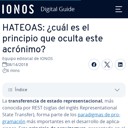
Digital Guide
Saltar al contenido principal
HATEOAS: ¿cuál es el
principio que oculta este
acrónimo?
Equipo editorial de IONOS
Compartir 
Compar
C
08/14/2018
6 mins
Índice
La
tra­n­s­fe­re­n­cia de estado re­pre­se­n­ta­cio­nal
, más
conocida por REST (siglas del inglés Re­pre­se­n­ta­tio­nal
State Transfer), forma parte de los
pa­ra­di­g­mas de pro­
gra­ma­ción
más im­po­r­ta­n­tes en el de­sa­rro­llo de apli­ca­