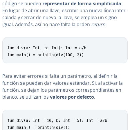
código se pueden
re­pre­se­n­tar de forma si­m­pli­fi­ca­da
.
En lugar de abrir una llave, escribir una nueva línea in­te­r­
ca­la­da y cerrar de nuevo la llave, se emplea un signo
igual. Además, así no hace falta la orden
return
.
fun div(a: Int, b: Int): Int = a/b

fun main() = println(div(100, 2))
Para evitar errores si falta un parámetro, al definir la
función se pueden dar valores estándar. Si, al activar la
función, se dejan los pa­rá­me­tros co­rre­s­po­n­die­n­tes en
blanco, se utilizan los
valores por defecto
.
fun div(a: Int = 10, b: Int = 5): Int = a/b

fun main() = println(div())