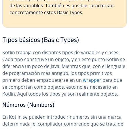
de las variables. También es posible ca­ra­c­te­ri­zar
co­n­cre­ta­me­n­te estos Basic Types.
Tipos básicos (Basic Types)
Kotlin trabaja con distintos tipos de variables y clases.
Cada tipo co­n­s­ti­tu­ye un objeto, y en este punto Kotlin se
di­fe­re­n­cia un poco de Java. Mientras que, con el lenguaje
de pro­gra­ma­ción más antiguo, los tipos pri­mi­ti­vos
primero deben em­pa­que­tar­se en un
wrapper
para que
se comporten como objetos, esto no es necesario en
Kotlin. Aquí todos los tipos ya son realmente objetos.
Números (Numbers)
En Kotlin se pueden in­tro­du­cir números sin una marca
de­te­r­mi­na­da: el co­m­pi­la­dor comprende que se trata de