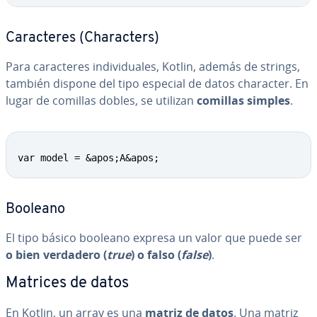
Ca­ra­c­te­res (Cha­ra­c­te­rs)
Para ca­ra­c­te­res in­di­vi­dua­les, Kotlin, además de strings,
también dispone del tipo especial de datos character. En
lugar de comillas dobles, se utilizan
comillas simples
.
var model = &apos;A&apos;
Booleano
El tipo básico booleano expresa un valor que puede ser
o bien verdadero (
true
) o falso (
false
)
.
Matrices de datos
En Kotlin, un array es una
matriz de datos
. Una matriz