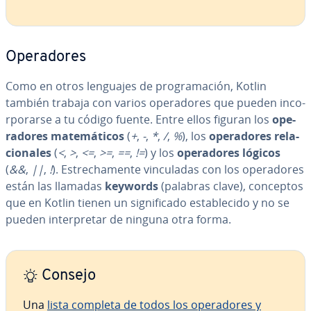
Ope­ra­do­res
Como en otros lenguajes de pro­gra­ma­ción, Kotlin
también trabaja con varios ope­ra­do­res que pueden in­co­
r­po­rar­se a tu código fuente. Entre ellos figuran los
ope­
ra­do­res ma­te­má­ti­cos
(
+
,
-
,
*
,
/
,
%
), los
ope­ra­do­res re­la­
cio­na­les
(
<
,
>
,
<=
,
>=
,
==
,
!=
) y los
ope­ra­do­res lógicos
(
&&
,
||
,
!
). Es­tre­cha­me­n­te vi­n­cu­la­das con los ope­ra­do­res
están las llamadas
keywords
(palabras clave), conceptos
que en Kotlin tienen un si­g­ni­fi­ca­do es­ta­ble­ci­do y no se
pueden in­te­r­pre­tar de ninguna otra forma.
Consejo
Una
lista completa de todos los ope­ra­do­res y