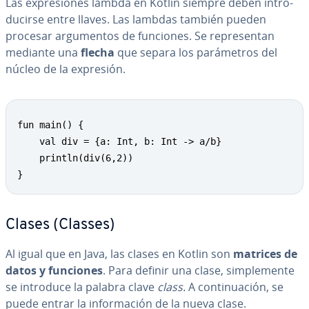
Las ex­pre­sio­nes lambda en Kotlin siempre deben in­tro­
du­ci­r­se entre llaves. Las lambdas también pueden
procesar ar­gu­me­n­tos de funciones. Se re­pre­se­n­tan
mediante una
flecha
que separa los pa­rá­me­tros del
núcleo de la expresión.
fun main() {

    val div = {a: Int, b: Int -> a/b}

    println(div(6,2))

}
Clases (Classes)
Al igual que en Java, las clases en Kotlin son
matrices de
datos y funciones
. Para definir una clase, si­m­ple­me­n­te
se introduce la palabra clave
class.
A co­n­ti­nua­ción, se
puede entrar la in­fo­r­ma­ción de la nueva clase.