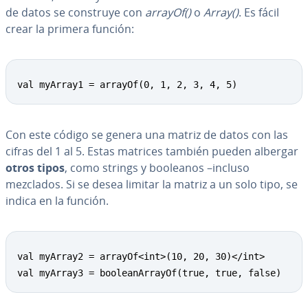
de datos se construye con
arrayOf()
o
Array()
. Es fácil
crear la primera función:
val myArray1 = arrayOf(0, 1, 2, 3, 4, 5)
Con este código se genera una matriz de datos con las
cifras del 1 al 5. Estas matrices también pueden albergar
otros tipos
, como strings y booleanos –incluso
mezclados. Si se desea limitar la matriz a un solo tipo, se
indica en la función.
val myArray2 = arrayOf<int>(10, 20, 30)</int>

val myArray3 = booleanArrayOf(true, true, false)