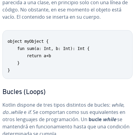
parecida a una clase, en principio solo con una línea de
código. No obstante, en ese momento el objeto está
vacío. El contenido se inserta en su cuerpo.
object myObject {

	fun sum(a: Int, b: Int): Int {

		return a+b

	}

}
Bucles (Loops)
Kotlin dispone de tres tipos distintos de bucles:
while
,
do..while
e
if
. Se comportan como sus equi­va­le­n­tes en
otros lenguajes de pro­gra­ma­ción. Un
bucle
while
se
mantendrá en fu­n­cio­na­mie­n­to hasta que una condición
de­te­r­mi­na­da se cumpla.