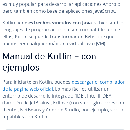
es muy popular para de­sa­rro­llar apli­ca­cio­nes Android,
pero también como base de apli­ca­cio­nes Ja­va­S­cri­pt.
Kotlin tiene
estrechos vínculos con Java
: si bien ambos
lenguajes de pro­gra­ma­ción no son co­m­pa­ti­bles entre
ellos, Kotlin se puede tra­n­s­fo­r­mar en Bytecode que
puede leer cualquier máquina virtual Java (JVM).
Manual de Kotlin – con
ejemplos
Para iniciarte en Kotlin, puedes
descargar el co­m­pi­la­dor
de la página web oficial
. Lo más fácil es utilizar un
entorno de de­sa­rro­llo integrado (IDE): IntelliJ IDEA
(también de JetBrains), Eclipse (con su plugin co­rre­s­po­n­
die­n­te), NetBeans y Android Studio, por ejemplo, son co­
m­pa­ti­bles con Kotlin.