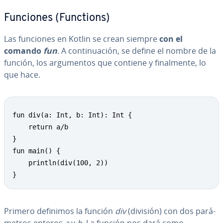
Funciones (Functions)
Las funciones en Kotlin se crean siempre
con el
comando
fun
. A co­n­ti­nua­ción, se define el nombre de la
función, los ar­gu­me­n­tos que contiene y fi­na­l­me­n­te, lo
que hace.
fun div(a: Int, b: Int): Int {

	return a/b

}

fun main() {

	println(div(100, 2))

}
Primero definimos la función
div
(división) con dos pa­rá­