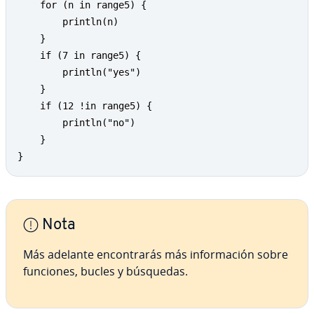
	for (n in range5) {

		println(n)

	}

	if (7 in range5) {

		println("yes")

	}

	if (12 !in range5) {

		println("no")

	}

}
Nota
Más adelante en­co­n­tra­rás más in­fo­r­ma­ción sobre
funciones, bucles y búsquedas.