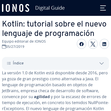
Digital Guide
Saltar al contenido principal
Kotlin: tutorial sobre el nuevo
lenguaje de pro­gra­ma­ción
Equipo editorial de IONOS
Compartir 
Compar
C
05/27/2019
Índice
La versión 1.0 de Kotlin está di­s­po­ni­ble desde 2016, pero
ya goza de gran prestigio como al­te­r­na­ti­va a Java. El
lenguaje de pro­gra­ma­ción basado en objetos de
JetBrains, empresa checa de de­sa­rro­llo de software,
convence por su
agilidad
y por la escasez de errores de
tiempo de ejecución, en concreto los temidos Nu­ll­Poi­n­te­
rE­x­ce­p­tio­ns. El nuevo lenguaje de pro­gra­ma­ción Kotlin