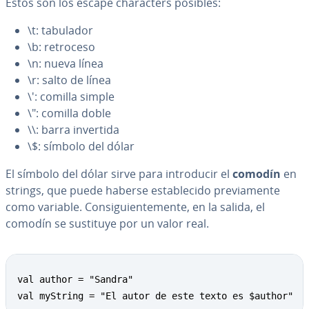
Estos son los escape cha­ra­c­te­rs posibles:
\t: tabulador
\b: retroceso
\n: nueva línea
\r: salto de línea
\': comilla simple
\": comilla doble
\\: barra invertida
\$: símbolo del dólar
El símbolo del dólar sirve para in­tro­du­cir el
comodín
en
strings, que puede haberse es­ta­ble­ci­do pre­via­me­n­te
como variable. Co­n­si­guie­n­te­me­n­te, en la salida, el
comodín se sustituye por un valor real.
val author = "Sandra"

val myString = "El autor de este texto es $author"