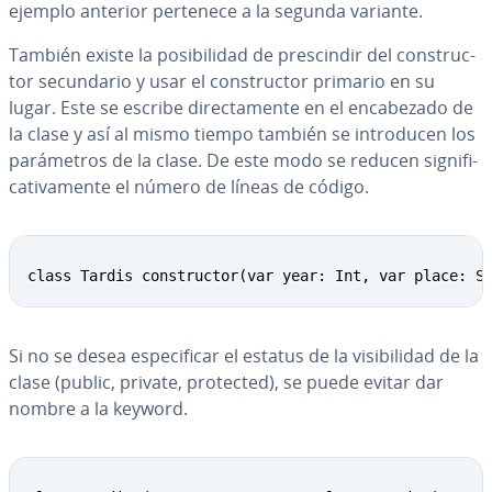
ejemplo anterior pertenece a la segunda variante.
También existe la po­si­bi­li­dad de pre­s­ci­n­dir del co­n­s­tru­c­
tor se­cu­n­da­rio y usar el co­n­s­tru­c­tor primario en su
lugar. Este se escribe di­re­c­ta­me­n­te en el en­ca­be­za­do de
la clase y así al mismo tiempo también se in­tro­du­cen los
pa­rá­me­tros de la clase. De este modo se reducen si­g­ni­fi­
ca­ti­va­me­n­te el número de líneas de código.
class Tardis constructor(var year: Int, var place: S
Si no se desea es­pe­ci­fi­car el estatus de la vi­si­bi­li­dad de la
clase (public, private, protected), se puede evitar dar
nombre a la keyword.