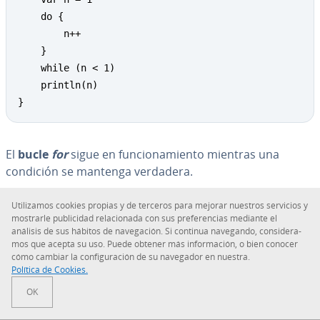
    do {

        n++

    }	

    while (n < 1)

    println(n)

}
El
bucle
for
sigue en fu­n­cio­na­mie­n­to mientras una
condición se mantenga verdadera.
Uti­li­za­mos cookies propias y de terceros para mejorar nuestros servicios y
mostrarle pu­bli­ci­dad re­la­cio­na­da con sus pre­fe­re­n­cias mediante el
val myRange = 0..10

análisis de sus hábitos de na­ve­ga­ción. Si continua navegando, co­n­si­de­ra­
mos que acepta su uso. Puede obtener más in­fo­r­ma­ción, o bien conocer
fun main() {

cómo cambiar la co­n­fi­gu­ra­ción de su navegador en nuestra.
	for (n in myRange) {

Política de Cookies.
		print("$n ")

OK
	}

}