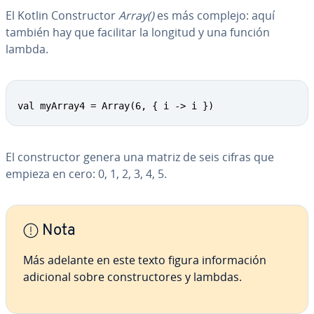
El Kotlin Co­n­s­tru­c­tor
Array()
es más complejo: aquí
también hay que facilitar la longitud y una función
lambda.
val myArray4 = Array(6, { i -> i })
El co­n­s­tru­c­tor genera una matriz de seis cifras que
empieza en cero: 0, 1, 2, 3, 4, 5.
Nota
Más adelante en este texto figura in­fo­r­ma­ción
adicional sobre co­n­s­tru­c­to­res y lambdas.