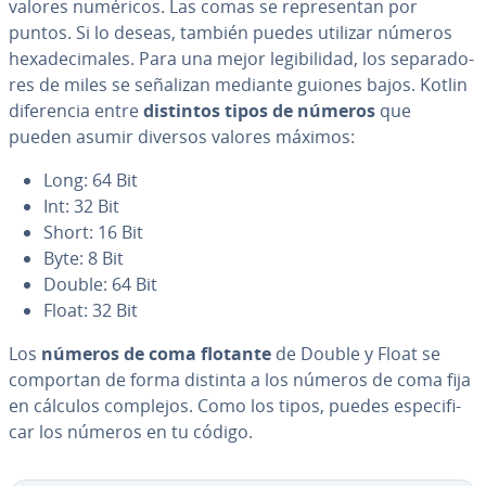
valores numéricos. Las comas se re­pre­se­n­tan por
puntos. Si lo deseas, también puedes utilizar números
he­xa­de­ci­ma­les. Para una mejor le­gi­bi­li­dad, los se­pa­ra­do­
res de miles se señalizan mediante guiones bajos. Kotlin
di­fe­re­n­cia entre
distintos tipos de números
que
pueden asumir diversos valores máximos:
Long: 64 Bit
Int: 32 Bit
Short: 16 Bit
Byte: 8 Bit
Double: 64 Bit
Float: 32 Bit
Los
números de coma flotante
de Double y Float se
comportan de forma distinta a los números de coma fija
en cálculos complejos. Como los tipos, puedes es­pe­ci­fi­
car los números en tu código.