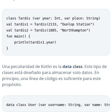
class Tardis (var year: Int, var place: String)

val tardis1 = Tardis(2133, "Dunlop Station")

val tardis2 = Tardis(1885, "Northhampton")

fun main() {

    println(tardis1.year)

}
Una pe­cu­lia­ri­dad de Kotlin es la
data class
. Este tipo de
clases está diseñado para almacenar solo datos. En
principio, una línea de código es su­fi­cie­n­te para este
propósito.
data class User (var username: String, var name: Str