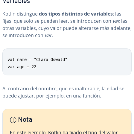
Variables
Kotlin distingue
dos tipos distintos de variables
: las
fijas, que solo se pueden leer, se in­tro­du­cen con
val
; las
otras variables, cuyo valor puede alterarse más adelante,
se in­tro­du­cen con
var
.
val name = "Clara Oswald"

var age = 22
Al contrario del nombre, que es inal­te­ra­ble, la edad se
puede ajustar, por ejemplo, en una función.
Nota
En este ejemplo, Kotlin ha fijado el tipo del valor