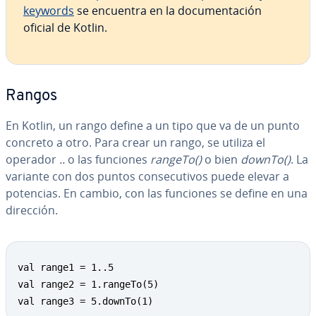
keywords
se encuentra en la do­cu­me­n­ta­ción
oficial de Kotlin.
Rangos
En Kotlin, un rango define a un tipo que va de un punto
concreto a otro. Para crear un rango, se utiliza el
operador
..
o las funciones
rangeTo()
o bien
downTo()
. La
variante con dos puntos co­n­se­cu­ti­vos puede elevar a
potencias. En cambio, con las funciones se define en una
dirección.
val range1 = 1..5

val range2 = 1.rangeTo(5)

val range3 = 5.downTo(1)