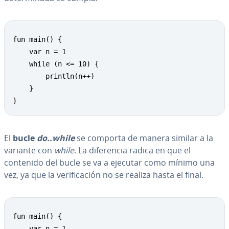
fun main() {

    var n = 1

    while (n <= 10) {

        println(n++)

    }

}
El
bucle
do..while
se comporta de manera similar a la
variante con
while
. La di­fe­re­n­cia radica en que el
contenido del bucle se va a ejecutar como mínimo una
vez, ya que la ve­ri­fi­ca­ción no se realiza hasta el final.
fun main() {

    var n = 1
