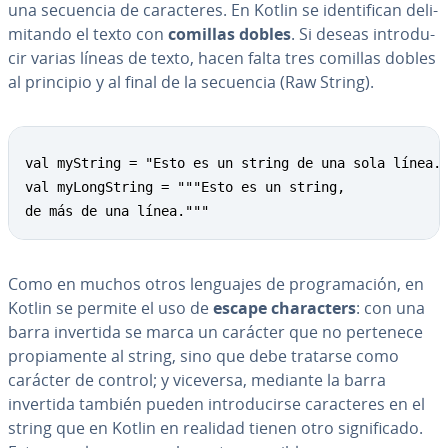
una secuencia de ca­ra­c­te­res. En Kotlin se ide­n­ti­fi­can de­li­
mi­ta­n­do el texto con
comillas dobles
. Si deseas in­tro­du­
cir varias líneas de texto, hacen falta tres comillas dobles
al principio y al final de la secuencia (Raw String).
val myString = "Esto es un string de una sola línea."
val myLongString = """Esto es un string,

de más de una línea."""
Como en muchos otros lenguajes de pro­gra­ma­ción, en
Kotlin se permite el uso de
escape cha­ra­c­te­rs
: con una
barra invertida se marca un carácter que no pertenece
pro­pia­me­n­te al string, sino que debe tratarse como
carácter de control; y viceversa, mediante la barra
invertida también pueden in­tro­du­ci­r­se ca­ra­c­te­res en el
string que en Kotlin en realidad tienen otro si­g­ni­fi­ca­do.