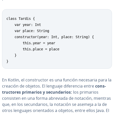
class Tardis {

	var year: Int

	var place: String

	constructor(year: Int, place: String) {

		this.year = year

		this.place = place

	}

}
En Kotlin, el co­n­s­tru­c­tor es una función necesaria para la
creación de objetos. El lenguaje di­fe­re­n­cia entre
co­n­s­
tru­c­to­res primarios y se­cu­n­da­rios:
los primarios
consisten en una forma abreviada de notación, mientras
que, en los se­cu­n­da­rios, la notación se asemeja a la de
otros lenguajes orie­n­ta­dos a objetos, entre ellos Java. El