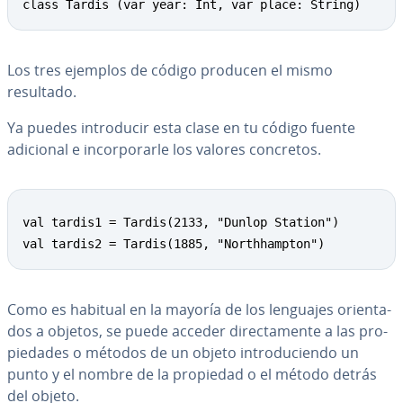
class Tardis (var year: Int, var place: String)
Los tres ejemplos de código producen el mismo
resultado.
Ya puedes in­tro­du­cir esta clase en tu código fuente
adicional e in­co­r­po­rar­le los valores concretos.
val tardis1 = Tardis(2133, "Dunlop Station")

val tardis2 = Tardis(1885, "Northhampton")
Como es habitual en la mayoría de los lenguajes orie­n­ta­
dos a objetos, se puede acceder di­re­c­ta­me­n­te a las pro­
pie­da­des o métodos de un objeto in­tro­du­cie­n­do un
punto y el nombre de la propiedad o el método detrás
del objeto.