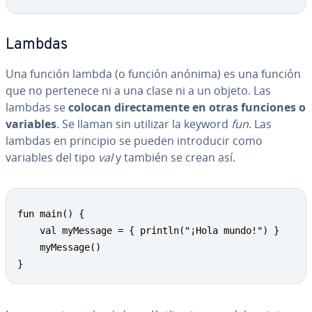
Lambdas
Una función lambda (o función anónima) es una función
que no pertenece ni a una clase ni a un objeto. Las
lambdas se
colocan
di­re­c­ta­me­n­te en otras funciones o
variables
. Se llaman sin utilizar la keyword
fun
. Las
lambdas en principio se pueden in­tro­du­cir como
variables del tipo
val
y también se crean así.
fun main() {

	val myMessage = { println("¡Hola mundo!") }

	myMessage()

}