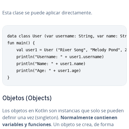
Esta clase se puede aplicar di­re­c­ta­me­n­te.
data class User (var username: String, var name: Stri
fun main() {

    val user1 = User ("River Song", "Melody Pond", 20
    println("Username: " + user1.username)

    println("Name: " + user1.name)

    println("Age: " + user1.age)

}
Objetos (Objects)
Los objetos en Kotlin son in­s­ta­n­cias que solo se pueden
definir una vez (singleton).
No­r­ma­l­me­n­te contienen
variables y funciones
. Un objeto se crea, de forma