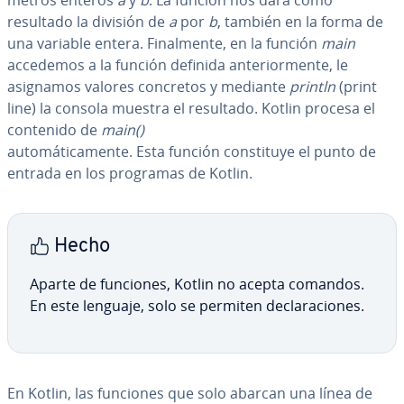
me­tros enteros
a
y
b
. La función nos dará como
resultado la división de
a
por
b
, también en la forma de
una variable entera. Fi­na­l­me­n­te, en la función
main
accedemos a la función definida an­te­rio­r­me­n­te, le
asignamos valores concretos y mediante
println
(print
line) la consola muestra el resultado. Kotlin procesa el
contenido de
main()
au­to­má­ti­ca­me­n­te. Esta función co­n­s­ti­tu­ye el punto de
entrada en los programas de Kotlin.
Hecho
Aparte de funciones, Kotlin no acepta comandos.
En este lenguaje, solo se permiten de­cla­ra­cio­nes.
En Kotlin, las funciones que solo abarcan una línea de