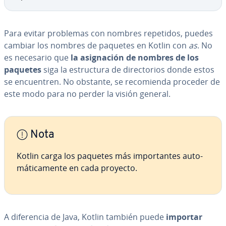
Para evitar problemas con nombres repetidos, puedes
cambiar los nombres de paquetes en Kotlin con
as
. No
es necesario que
la asi­g­na­ción de nombres de los
paquetes
siga la es­tru­c­tu­ra de di­re­c­to­rios donde estos
se en­cue­n­tren. No obstante, se re­co­mie­n­da proceder de
este modo para no perder la visión general.
Nota
Kotlin carga los paquetes más im­po­r­ta­n­tes au­to­
má­ti­ca­me­n­te en cada proyecto.
A di­fe­re­n­cia de Java, Kotlin también puede
importar