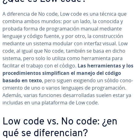
A di­fe­re­n­cia de No code, Low code es una técnica que
combina ambos mundos: por un lado, la conocida y
probada forma de pro­gra­ma­ción manual mediante
lenguaje y código fuente, y por otro, la co­n­s­tru­c­ción
mediante un sistema modular con interfaz visual. Low
code, al igual que No code, también se basa en dicho
sistema, pero solo lo utiliza como he­rra­mie­n­ta para
facilitar el trabajo con el código.
Las he­rra­mie­n­tas y los
pro­ce­di­mie­n­tos si­m­pli­fi­can el manejo del código
basado en texto
, pero siguen exigiendo un sólido co­no­
ci­mie­n­to de uno o varios lenguajes de pro­gra­ma­ción.
Además, varias funciones de­sa­rro­lla­das suelen estar ya
incluidas en una pla­ta­fo­r­ma de Low code.
Low code vs. No code: ¿en
qué se di­fe­re­n­cian?