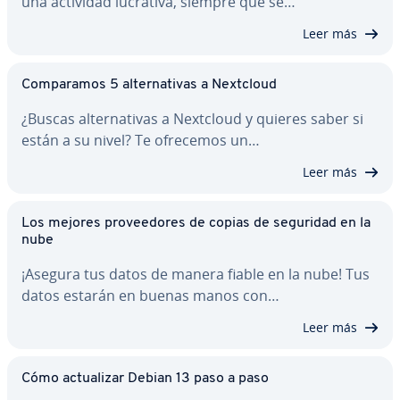
una actividad lucrativa, siempre que se…
Leer más
Co­m­pa­ra­mos 5 al­te­r­na­ti­vas a Nextcloud
¿Buscas al­te­r­na­ti­vas a Nextcloud y quieres saber si
están a su nivel? Te ofrecemos un…
Leer más
Los mejores pro­vee­do­res de copias de seguridad en la
nube
¡Asegura tus datos de manera fiable en la nube! Tus
datos estarán en buenas manos con…
Leer más
Cómo ac­tua­li­zar Debian 13 paso a paso