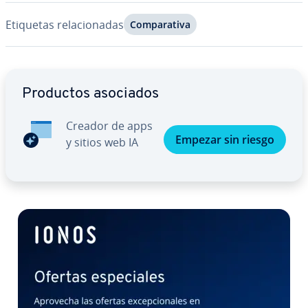
Etiquetas re­la­cio­na­das
Co­m­pa­ra­ti­va
Ir al menú principal
Productos asociados
Creador de apps
Empezar sin riesgo
y sitios web IA