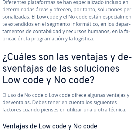
Di­fe­re­n­tes pla­ta­fo­r­mas se han es­pe­cia­li­za­do incluso en
de­te­r­mi­na­das áreas y ofrecen, por tanto, so­lu­cio­nes pe­r­
so­na­li­za­das. El Low code y el No code están es­pe­cia­l­me­n­
te ex­te­n­di­dos en el segmento in­fo­r­má­ti­co, en los de­pa­r­
ta­me­n­tos de co­n­ta­bi­li­dad y recursos humanos, en la fa­
bri­ca­ción, la pro­gra­ma­ción y la logística.
¿Cuáles son las ventajas y de­
s­ve­n­ta­jas de las so­lu­cio­nes
Low code y No code?
El uso de No code o Low code ofrece algunas ventajas y
de­s­ve­n­ta­jas. Debes tener en cuenta los si­guie­n­tes
factores cuando pienses en utilizar una u otra técnica:
Ventajas de Low code y No code