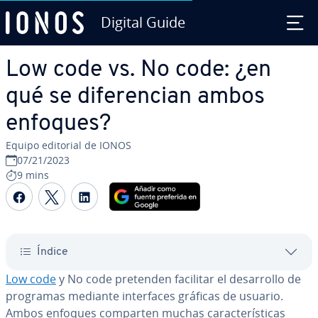
Digital Guide
Saltar al contenido principal
Low code vs. No code: ¿en
qué se di­fe­re­n­cian ambos
enfoques?
Equipo editorial de IONOS
07/21/2023
9 mins
Compartir Facebook
Compartir Twitter
Compartir LinkedIn
Índice
Low code
y No code pretenden facilitar el de­sa­rro­llo de
programas mediante in­te­r­fa­ces gráficas de usuario.
Ambos enfoques comparten muchas ca­ra­c­te­rí­s­ti­cas