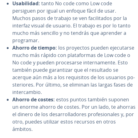
Usa­bi­li­dad:
tanto No code como Low code
persiguen por igual un enfoque fácil de usar.
Muchos pasos de trabajo se ven fa­ci­li­ta­dos por la
interfaz visual de usuario. El trabajo es por lo tanto
mucho más sencillo y no tendrás que aprender a
programar.
Ahorro de tiempo:
los proyectos pueden eje­cu­tar­se
mucho más rápido con pla­ta­fo­r­mas de Low code o
No code y pueden pro­ce­sar­se in­te­r­na­me­n­te. Esto
también puede ga­ra­n­ti­zar que el resultado se
acerque aún más a los re­qui­si­tos de los usuarios po­
s­te­rio­res. Por último, se eliminan las largas fases de
in­te­r­ca­m­bio.
Ahorro de costes:
estos puntos también suponen
un enorme ahorro de costes. Por un lado, te ahorras
el dinero de los de­sa­rro­lla­do­res pro­fe­sio­na­les y, por
otro, puedes utilizar estos recursos en otros
ámbitos.