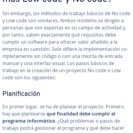
Sin embargo, los métodos de trabajo básicos de No code
y Low code son similares. Ambos modelos se dirigen a
personas que son expertas en su campo de actividad y,
por tanto, saben exac­ta­me­n­te qué re­qui­si­tos debe
cumplir un software para ofrecer valor añadido a la
empresa en cuestión. Solo difiere la im­ple­me­n­ta­ción co­
m­ple­ta­me­n­te sin código o con una mezcla de entrada
manual y una interfaz visual. Los pasos básicos de
trabajo en la creación de un proyecto No code o Low
code son los si­guie­n­tes:
Pla­ni­fi­ca­ción
En primer lugar, se ha de planear el proyecto. Primero
hay que pla­n­tear­se
qué finalidad debe cumplir el
programa in­fo­r­má­ti­co
. ¿Qué problemas o pasos de
trabajo podrá gestionar el programa y qué debe hacer