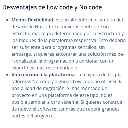
De­s­ve­n­ta­jas de Low code y No code
Menos fle­xi­bi­li­dad:
es­pe­cia­l­me­n­te en el ámbito del
de­sa­rro­llo No code, te moverás dentro de un
estrecho marco pre­de­te­r­mi­na­do por la es­tru­c­tu­ra y
los bloques de la pla­ta­fo­r­ma re­s­pe­c­ti­va. Esto debería
ser su­fi­cie­n­te para programas sencillos; sin
embargo, si quieres encontrar una solución más pe­
r­so­na­li­za­da, la pro­gra­ma­ción tra­di­cio­nal con un
experto es más re­co­me­n­da­ble.
Vi­n­cu­la­ción a la pla­ta­fo­r­ma:
la mayoría de las pla­
ta­fo­r­mas No code y algunas Low code no ofrecen la
po­si­bi­li­dad de migración. Si has montado un
proyecto en una pla­ta­fo­r­ma de este tipo, no es
posible cambiar a otro sistema. Si quieres construir
de nuevo el software, tendrás que repetir grandes
partes del proyecto.