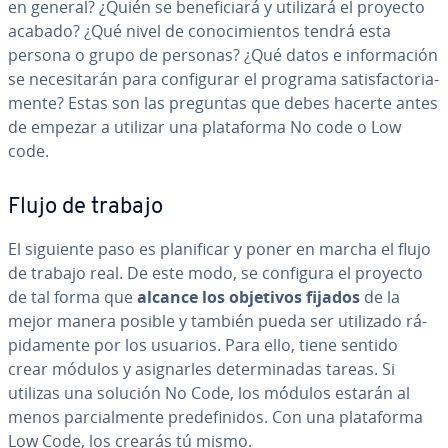
en general? ¿Quién se be­ne­fi­cia­rá y utilizará el proyecto
acabado? ¿Qué nivel de co­no­ci­mie­n­tos tendrá esta
persona o grupo de personas? ¿Qué datos e in­fo­r­ma­ción
se ne­ce­si­ta­rán para co­n­fi­gu­rar el programa sa­ti­s­fa­c­to­ria­
me­n­te? Estas son las preguntas que debes hacerte antes
de empezar a utilizar una pla­ta­fo­r­ma No code o Low
code.
Flujo de trabajo
El siguiente paso es pla­ni­fi­car y poner en marcha el flujo
de trabajo real. De este modo, se configura el proyecto
de tal forma que
alcance los objetivos fijados
de la
mejor manera posible y también pueda ser utilizado rá­
pi­da­me­n­te por los usuarios. Para ello, tiene sentido
crear módulos y asi­g­nar­les de­te­r­mi­na­das tareas. Si
utilizas una solución No Code, los módulos estarán al
menos pa­r­cia­l­me­n­te pre­de­fi­ni­dos. Con una pla­ta­fo­r­ma
Low Code, los crearás tú mismo.