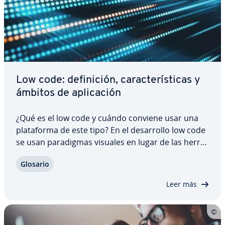
Low code: de­fi­ni­ción, ca­ra­c­te­rí­s­ti­cas y
ámbitos de apli­ca­ción
¿Qué es el low code y cuándo conviene usar una
pla­ta­fo­r­ma de este tipo? En el de­sa­rro­llo low code
se usan pa­ra­di­g­mas visuales en lugar de las he­rra­
mie­n­tas clásicas de pro­gra­ma­ción. Si bien este
Glosario
enfoque es es­pe­cia­l­me­n­te útil cuando no se
pueden redactar complejos códigos de…
Leer más