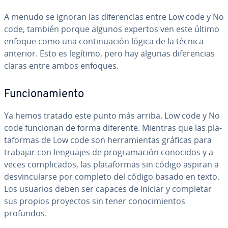
A menudo se ignoran las di­fe­re­n­cias entre Low code y No
code, también porque algunos expertos ven este último
enfoque como una co­n­ti­nua­ción lógica de la técnica
anterior. Esto es legítimo, pero hay algunas di­fe­re­n­cias
claras entre ambos enfoques.
Fu­n­cio­na­mie­n­to
Ya hemos tratado este punto más arriba. Low code y No
code funcionan de forma diferente. Mientras que las pla­
ta­fo­r­mas de Low code son he­rra­mie­n­tas gráficas para
trabajar con lenguajes de pro­gra­ma­ción conocidos y a
veces co­m­pli­ca­dos, las pla­ta­fo­r­mas sin código aspiran a
de­s­vi­n­cu­lar­se por completo del código basado en texto.
Los usuarios deben ser capaces de iniciar y completar
sus propios proyectos sin tener co­no­ci­mie­n­tos
profundos.