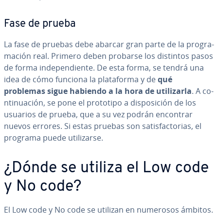
Fase de prueba
La fase de pruebas debe abarcar gran parte de la pro­gra­
ma­ción real. Primero deben probarse los distintos pasos
de forma in­de­pe­n­die­n­te. De esta forma, se tendrá una
idea de cómo funciona la pla­ta­fo­r­ma y de
qué
problemas sigue habiendo a la hora de uti­li­zar­la
. A co­
n­ti­nua­ción, se pone el prototipo a di­s­po­si­ción de los
usuarios de prueba, que a su vez podrán encontrar
nuevos errores. Si estas pruebas son sa­ti­s­fa­c­to­rias, el
programa puede uti­li­zar­se.
¿Dónde se utiliza el Low code
y No code?
El Low code y No code se utilizan en numerosos ámbitos.