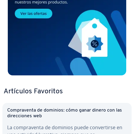
Artículos Favoritos
Co­m­pra­ve­n­ta de dominios: cómo ganar dinero con las
di­re­c­cio­nes web
La co­m­pra­ve­n­ta de dominios puede co­n­ve­r­ti­r­se en