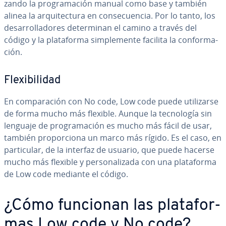
za­n­do la pro­gra­ma­ción manual como base y también
alinea la ar­qui­te­c­tu­ra en co­n­se­cue­n­cia. Por lo tanto, los
de­sa­rro­lla­do­res de­te­r­mi­nan el camino a través del
código y la pla­ta­fo­r­ma si­m­ple­me­n­te facilita la co­n­fo­r­ma­
ción.
Fle­xi­bi­li­dad
En co­m­pa­ra­ción con No code, Low code puede uti­li­zar­se
de forma mucho más flexible. Aunque la te­c­no­lo­gía sin
lenguaje de pro­gra­ma­ción es mucho más fácil de usar,
también pro­po­r­cio­na un marco más rígido. Es el caso, en
pa­r­ti­cu­lar, de la interfaz de usuario, que puede hacerse
mucho más flexible y pe­r­so­na­li­za­da con una pla­ta­fo­r­ma
de Low code mediante el código.
¿Cómo funcionan las pla­ta­fo­r­
mas Low code y No code?