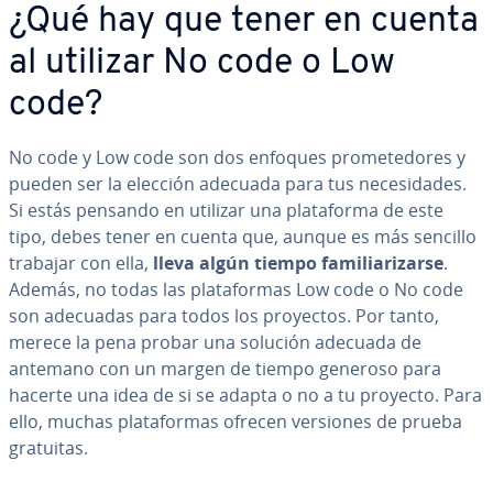
¿Qué hay que tener en cuenta
al utilizar No code o Low
code?
No code y Low code son dos enfoques pro­me­te­do­res y
pueden ser la elección adecuada para tus ne­ce­si­da­des.
Si estás pensando en utilizar una pla­ta­fo­r­ma de este
tipo, debes tener en cuenta que, aunque es más sencillo
trabajar con ella,
lleva algún tiempo fa­mi­lia­ri­zar­se
.
Además, no todas las pla­ta­fo­r­mas Low code o No code
son adecuadas para todos los proyectos. Por tanto,
merece la pena probar una solución adecuada de
antemano con un margen de tiempo generoso para
hacerte una idea de si se adapta o no a tu proyecto. Para
ello, muchas pla­ta­fo­r­mas ofrecen versiones de prueba
gratuitas.