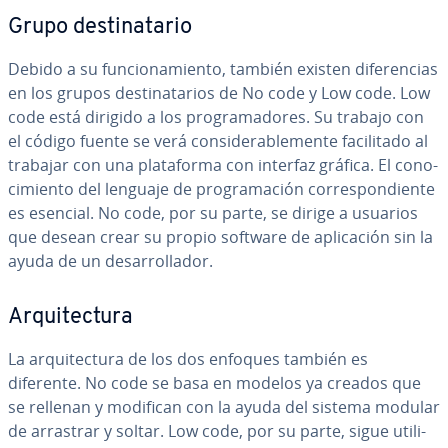
Grupo de­s­ti­na­ta­rio
Debido a su fu­n­cio­na­mie­n­to, también existen di­fe­re­n­cias
en los grupos de­s­ti­na­ta­rios de No code y Low code. Low
code está dirigido a los pro­gra­ma­do­res. Su trabajo con
el código fuente se verá co­n­si­de­ra­ble­me­n­te fa­ci­li­ta­do al
trabajar con una pla­ta­fo­r­ma con interfaz gráfica. El co­no­
ci­mie­n­to del lenguaje de pro­gra­ma­ción co­rre­s­po­n­die­n­te
es esencial. No code, por su parte, se dirige a usuarios
que desean crear su propio software de apli­ca­ción sin la
ayuda de un de­sa­rro­lla­dor.
Ar­qui­te­c­tu­ra
La ar­qui­te­c­tu­ra de los dos enfoques también es
diferente. No code se basa en modelos ya creados que
se rellenan y modifican con la ayuda del sistema modular
de arrastrar y soltar. Low code, por su parte, sigue uti­li­