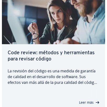
Code review: métodos y he­rra­mie­n­tas
para revisar código
La revisión del código es una medida de garantía
de calidad en el de­sa­rro­llo de software. Sus
efectos van más allá de la pura calidad del código:
nuevos miembros del equipo reciben un im­po­r­ta­
n­te feedback y se in­te­r­ca­m­bia y di­s­tri­bu­ye co­no­ci­
mie­n­to dentro de la or­ga­ni­za­ción.…
Leer más