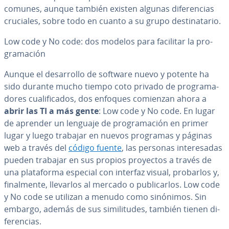
comunes, aunque también existen algunas di­fe­re­n­cias
cruciales, sobre todo en cuanto a su grupo de­s­ti­na­ta­rio.
Low code y No code: dos modelos para facilitar la pro­
gra­ma­ción
Aunque el de­sa­rro­llo de software nuevo y potente ha
sido durante mucho tiempo coto privado de pro­gra­ma­
do­res cua­li­fi­ca­dos, dos enfoques comienzan ahora a
abrir las TI a más gente
: Low code y No code. En lugar
de aprender un lenguaje de pro­gra­ma­ción en primer
lugar y luego trabajar en nuevos programas y páginas
web a través del
código fuente
, las personas in­te­re­sa­das
pueden trabajar en sus propios proyectos a través de
una pla­ta­fo­r­ma especial con interfaz visual, probarlos y,
fi­na­l­me­n­te, llevarlos al mercado o pu­bli­car­los. Low code
y No code se utilizan a menudo como sinónimos. Sin
embargo, además de sus si­mi­li­tu­des, también tienen di­
fe­re­n­cias.