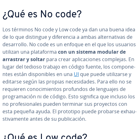
¿Qué es No code?
Los términos No code y Low code ya dan una buena idea
de lo que distingue y di­fe­re­n­cia a ambas al­te­r­na­ti­vas de
de­sa­rro­llo. No code es un enfoque en el que los usuarios
utilizan una pla­ta­fo­r­ma
con un sistema modular de
arrastrar y soltar
para crear apli­ca­cio­nes complejas. En
lugar del tedioso trabajo en código fuente, los co­m­po­ne­
n­tes están di­s­po­ni­bles en una
UI
que puede uti­li­zar­se y
editarse según las propias ne­ce­si­da­des. Para ello no se
requieren co­no­ci­mie­n­tos profundos de lenguajes de
pro­gra­ma­ción ni de código. Esto significa que incluso los
no pro­fe­sio­na­les pueden terminar sus proyectos con
esta pequeña ayuda. El prototipo puede probarse exhau­
s­ti­va­me­n­te antes de su pu­bli­ca­ción.
¿Qué es Low code?