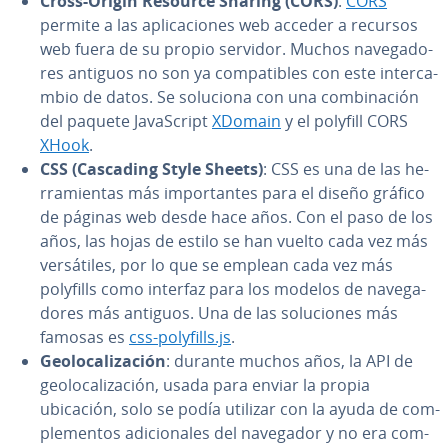
Cross-Origin Resource Sharing (CORS)
:
CORS
permite a las apli­ca­cio­nes web acceder a recursos
web fuera de su propio servidor. Muchos na­ve­ga­do­
res antiguos no son ya co­m­pa­ti­bles con este in­te­r­ca­
m­bio de datos. Se soluciona con una co­m­bi­na­ción
del paquete Ja­va­S­cri­pt
XDomain
y el polyfill CORS
XHook
.
CSS (Cascading Style Sheets)
: CSS es una de las he­
rra­mie­n­tas más im­po­r­ta­n­tes para el diseño gráfico
de páginas web desde hace años. Con el paso de los
años, las hojas de estilo se han vuelto cada vez más
ve­r­sá­ti­les, por lo que se emplean cada vez más
polyfills como interfaz para los modelos de na­ve­ga­
do­res más antiguos. Una de las so­lu­cio­nes más
famosas es
css-polyfills.js
.
Geo­lo­ca­li­za­ción
: durante muchos años, la API de
geo­lo­ca­li­za­ción, usada para enviar la propia
ubicación, solo se podía utilizar con la ayuda de co­m­
ple­me­n­tos adi­cio­na­les del navegador y no era co­m­