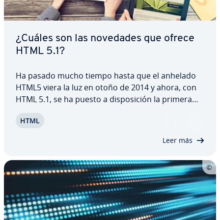
¿Cuáles son las novedades que ofrece
HTML 5.1?
Ha pasado mucho tiempo hasta que el anhelado
HTML5 viera la luz en otoño de 2014 y ahora, con
HTML 5.1, se ha puesto a di­s­po­si­ción la primera
ac­tua­li­za­ción del estándar web. A este respecto se
HTML
han dado numerosos cambios, entre los que
destaca la ada­p­ta­ción sencilla al diseño web…
Leer más