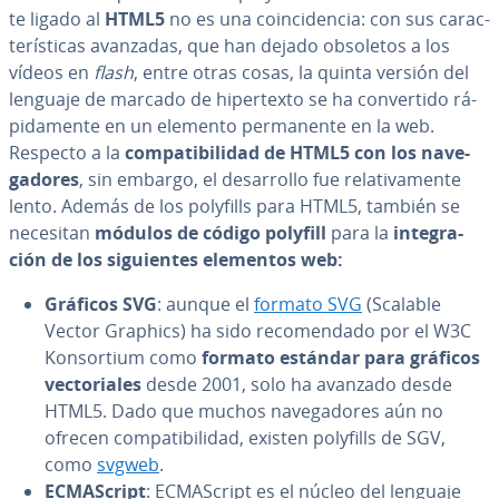
te ligado al
HTML5
no es una coin­ci­de­n­cia: con sus ca­ra­c­
te­rí­s­ti­cas avanzadas, que han dejado obsoletos a los
vídeos en
flash
, entre otras cosas, la quinta versión del
lenguaje de marcado de hi­pe­r­te­x­to se ha co­n­ve­r­ti­do rá­
pi­da­me­n­te en un elemento pe­r­ma­ne­n­te en la web.
Respecto a la
co­m­pa­ti­bi­li­dad de HTML5 con los na­ve­
ga­do­res
, sin embargo, el de­sa­rro­llo fue re­la­ti­va­me­n­te
lento. Además de los polyfills para HTML5, también se
necesitan
módulos de código polyfill
para la
in­te­gra­
ción de los si­guie­n­tes elementos web:
Gráficos SVG
: aunque el
formato SVG
(Scalable
Vector Graphics) ha sido re­co­me­n­da­do por el W3C
Ko­n­so­r­tium como
formato estándar para gráficos
ve­c­to­ria­les
desde 2001, solo ha avanzado desde
HTML5. Dado que muchos na­ve­ga­do­res aún no
ofrecen co­m­pa­ti­bi­li­dad, existen polyfills de SGV,
como
svgweb
.
EC­MA­S­cri­pt
: EC­MA­S­cri­pt es el núcleo del lenguaje