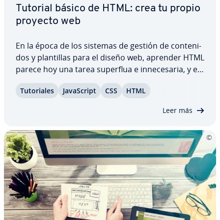
Tutorial básico de HTML: crea tu propio
proyecto web
En la época de los sistemas de gestión de co­n­te­ni­
dos y pla­n­ti­llas para el diseño web, aprender HTML
parece hoy una tarea superflua e in­ne­ce­sa­ria, y en
realidad es todo lo contrario. En cuanto se
Tu­to­ria­les
Ja­va­S­cri­pt
CSS
HTML
presentan problemas de fu­n­cio­na­mie­n­to en una
página o esta requiere la inclusión de…
Leer más