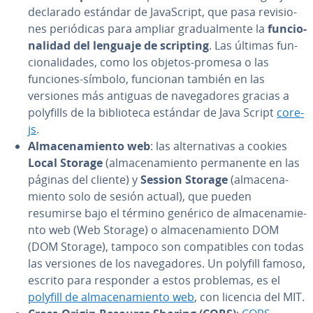
declarado estándar de Ja­va­S­cri­pt, que pasa re­vi­sio­
nes pe­rió­di­cas para ampliar gra­dua­l­me­n­te la
fu­n­cio­
na­li­dad del lenguaje de scripting
. Las últimas fu­n­
cio­na­li­da­des, como los objetos-promesa o las
funciones-símbolo, funcionan también en las
versiones más antiguas de na­ve­ga­do­res gracias a
polyfills de la bi­blio­te­ca estándar de Java Script
core-
js
.
Al­ma­ce­na­mie­n­to web
: las al­te­r­na­ti­vas a cookies
Local Storage
(al­ma­ce­na­mie­n­to pe­r­ma­ne­n­te en las
páginas del cliente) y
Session Storage
(al­ma­ce­na­
mie­n­to solo de sesión actual), que pueden
resumirse bajo el término genérico de al­ma­ce­na­mie­
n­to web (Web Storage) o al­ma­ce­na­mie­n­to DOM
(DOM Storage), tampoco son co­m­pa­ti­bles con todas
las versiones de los na­ve­ga­do­res. Un polyfill famoso,
escrito para responder a estos problemas, es el
polyfill de al­ma­ce­na­mie­n­to web
, con licencia del MIT.