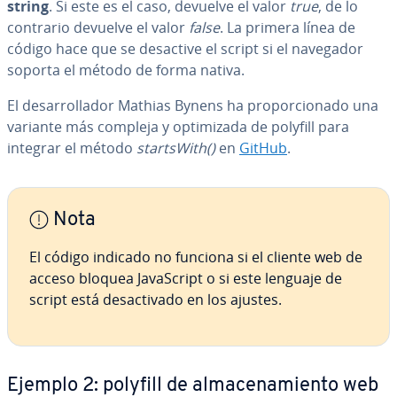
string
. Si este es el caso, devuelve el valor
true
, de lo
contrario devuelve el valor
false
. La primera línea de
código hace que se desactive el script si el navegador
soporta el método de forma nativa.
El de­sa­rro­lla­dor Mathias Bynens ha pro­po­r­cio­na­do una
variante más compleja y op­ti­mi­za­da de polyfill para
integrar el método
sta­rts­Wi­th()
en
GitHub
.
Nota
El código indicado no funciona si el cliente web de
acceso bloquea Ja­va­S­cri­pt o si este lenguaje de
script está des­ac­ti­va­do en los ajustes.
Ejemplo 2: polyfill de al­ma­ce­na­mie­n­to web