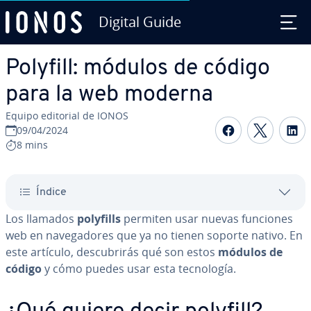
Digital Guide
Saltar al contenido principal
Polyfill: módulos de código
para la web moderna
Equipo editorial de IONOS
Compartir 
Compar
C
09/04/2024
8 mins
Índice
Los llamados
polyfills
permiten usar nuevas funciones
web en na­ve­ga­do­res que ya no tienen soporte nativo. En
este artículo, de­s­cu­bri­rás qué son estos
módulos de
código
y cómo puedes usar esta te­c­no­lo­gía.