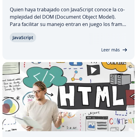
Quien haya trabajado con Ja­va­S­cri­pt conoce la co­
m­ple­ji­dad del DOM (Document Object Model).
Para facilitar su manejo entran en juego los fra­me­
wo­r­ks y las librerías, con los que los de­sa­rro­lla­do­
Ja­va­S­cri­pt
res pueden hacerse eco de funciones que les
hagan el trabajo más sencillo. Sin embargo,…
Leer más