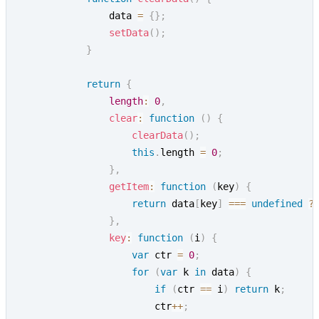
                data 
=
{
}
;
setData
(
)
;
}
return
{
length
:
0
,
clear
:
function
(
)
{
clearData
(
)
;
this
.
length 
=
0
;
}
,
getItem
:
function
(
key
)
{
return
 data
[
key
]
===
undefined
?
}
,
key
:
function
(
i
)
{
var
 ctr 
=
0
;
for
(
var
 k 
in
 data
)
{
if
(
ctr 
==
 i
)
return
 k
;
                        ctr
++
;