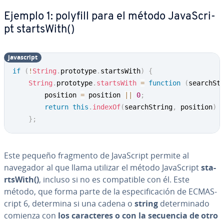
Ejemplo 1: polyfill para el método Ja­va­S­cri­
pt sta­rts­Wi­th()
ja­va­s­cri­pt
if
(
!
String
.
prototype
.
startsWith
)
{
String
.
prototype
.
startsWith
=
function
(
searchSt
        position 
=
 position 
||
0
;
return
this
.
indexOf
(
searchString
,
 position
)
}
;
Este pequeño fragmento de Ja­va­S­cri­pt permite al
navegador al que llama utilizar el método Ja­va­S­cri­pt
sta­
rts­Wi­th()
, incluso si no es co­m­pa­ti­ble con él. Este
método, que forma parte de la es­pe­ci­fi­ca­ción de EC­MA­S­
cri­pt 6, determina si una cadena o
string
de­te­r­mi­na­do
comienza con
los ca­ra­c­te­res o con la secuencia de otro