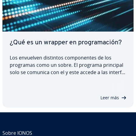
¿Qué es un wrapper en pro­gra­ma­ción?
Los envuelven distintos co­m­po­ne­n­tes de los
programas como un sobre. El programa principal
solo se comunica con el y este accede a las in­te­r­fa­
ces de las partes del programa que envuelve. Este
proceso aporta a los de­sa­rro­lla­do­res de software
un nivel de co­m­pa­ti­bi­li­dad nunca visto…
Leer más
Sobre IONOS