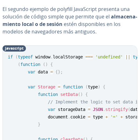
El segundo ejemplo de polyfill Ja­va­S­cri­pt presenta una
solución de código simple que permite que el
al­ma­ce­na­
mie­n­to local o de sesión
estén di­s­po­ni­bles en los
modelos de na­ve­ga­do­res más antiguos.
ja­va­s­cri­pt
if
(
typeof
 window
.
localStorage 
===
'undefined'
||
ty
(
function
(
)
{
var
 data 
=
{
}
;
var
Storage
=
function
(
type
)
{
function
setData
(
)
{
// Implement the logic to set data i
var
 storageData 
=
JSON
.
stringify
(
dat
                document
.
cookie 
=
 type 
+
'='
+
 stora
}
function
clearData
(
)
{