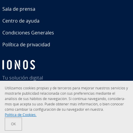
Sala de prensa
Centro de ayuda
Co­n­di­cio­nes Generales
Política de pri­va­ci­dad
Tu solución digital
Uti­li­za­mos cookies propias y de terceros para mejorar nuestros servicios y
mostrarle pu­bli­ci­dad re­la­cio­na­da con sus pre­fe­re­n­cias mediante el
análisis de sus hábitos de na­ve­ga­ción. Si continua navegando, co­n­si­de­ra­
mos que acepta su uso. Puede obtener más in­fo­r­ma­ción, o bien conocer
RSS
LinkedIn
tiktok
Instagram
Facebook
YouTube
cómo cambiar la co­n­fi­gu­ra­ción de su navegador en nuestra.
Política de Cookies.
© 2026
IONOS Inc.
OK