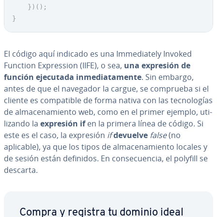
}
)
(
)
;
}
El código aquí indicado es una Im­me­dia­te­ly Invoked
Function Ex­pre­s­sion (IIFE), o sea,
una expresión de
función ejecutada in­me­dia­ta­me­n­te
. Sin embargo,
antes de que el navegador la cargue, se comprueba si el
cliente es co­m­pa­ti­ble de forma nativa con las te­c­no­lo­gías
de al­ma­ce­na­mie­n­to web, como en el primer ejemplo, uti­
li­za­n­do la
expresión if
en la primera línea de código. Si
este es el caso, la expresión
if
devuelve
false
(no
aplicable), ya que los tipos de al­ma­ce­na­mie­n­to locales y
de sesión están definidos. En co­n­se­cue­n­cia, el polyfill se
descarta.
Compra y registra tu dominio ideal