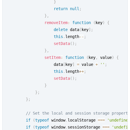
}
return
null
;
}
,
removeItem
:
function
(
key
)
{
delete
 data
[
key
]
;
this
.
length
--
;
setData
(
)
;
}
,
setItem
:
function
(
key
,
 value
)
{
                    data
[
key
]
=
 value 
+
''
;
this
.
length
++
;
setData
(
)
;
}
}
;
}
;
// Set the local and session storage propert
if
(
typeof
 window
.
localStorage 
===
'undefine
if
(
typeof
 window
.
sessionStorage 
===
'undefi