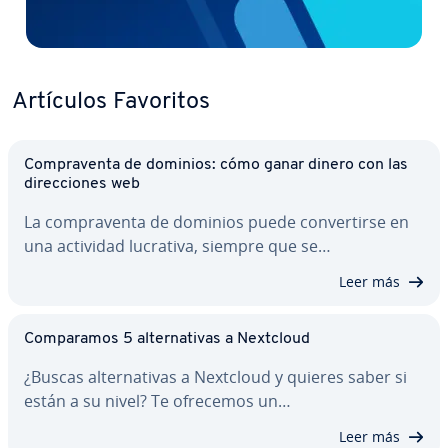
Artículos Favoritos
Co­m­pra­ve­n­ta de dominios: cómo ganar dinero con las
di­re­c­cio­nes web
La co­m­pra­ve­n­ta de dominios puede co­n­ve­r­ti­r­se en
una actividad lucrativa, siempre que se…
Leer más
Co­m­pa­ra­mos 5 al­te­r­na­ti­vas a Nextcloud
¿Buscas al­te­r­na­ti­vas a Nextcloud y quieres saber si
están a su nivel? Te ofrecemos un…
Leer más