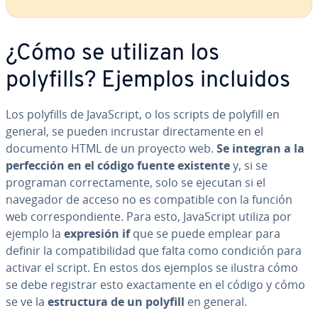
¿Cómo se utilizan los
polyfills? Ejemplos incluidos
Los polyfills de Ja­va­S­cri­pt, o los scripts de polyfill en
general, se pueden incrustar di­re­c­ta­me­n­te en el
documento HTML de un proyecto web.
Se integran a la
pe­r­fe­c­ción en el código fuente existente
y, si se
programan co­rre­c­ta­me­n­te, solo se ejecutan si el
navegador de acceso no es co­m­pa­ti­ble con la función
web co­rre­s­po­n­die­n­te. Para esto, Ja­va­S­cri­pt utiliza por
ejemplo la
expresión if
que se puede emplear para
definir la co­m­pa­ti­bi­li­dad que falta como condición para
activar el script. En estos dos ejemplos se ilustra cómo
se debe registrar esto exac­ta­me­n­te en el código y cómo
se ve la
es­tru­c­tu­ra de un polyfill
en general.