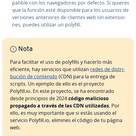
pa­ti­ble con los na­ve­ga­do­res por defecto. Si quieres
que la función esté di­s­po­ni­ble para los usuarios de
versiones an­te­rio­res de clientes web sin ex­te­n­sio­
nes, puedes utilizar un polyfill.
Nota
Para facilitar el uso de polyfills y hacerlo más
eficiente, hay servicios que utilizan
redes de di­s­tri­
bu­ción de contenido
(CDN) para la entrega de
scripts. Un ejemplo de ello es el proyecto
Polyfill.io. En este proyecto, se ha en­co­n­tra­do
desde pri­n­ci­pios de 2024
código malicioso
propagado a través de las CDN uti­li­za­das
. Por
ello, es muy im­po­r­ta­n­te que si estás usando el
servicio Polyfill.io, elimines el código de tu página
web.