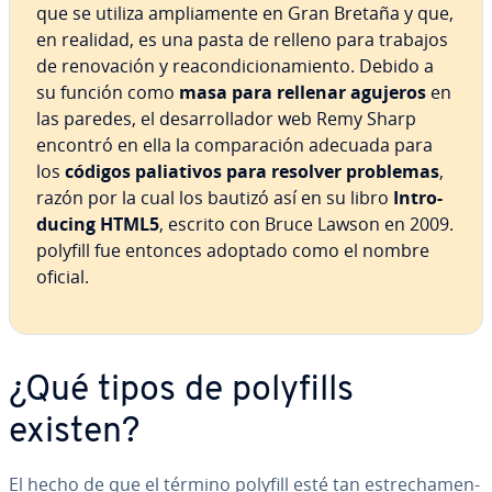
que se utiliza am­plia­me­n­te en Gran Bretaña y que,
en realidad, es una pasta de relleno para trabajos
de re­no­va­ción y re­aco­n­di­cio­na­mie­n­to. Debido a
su función como
masa para rellenar agujeros
en
las paredes, el de­sa­rro­lla­dor web Remy Sharp
encontró en ella la co­m­pa­ra­ción adecuada para
los
códigos pa­lia­ti­vos para resolver problemas
,
razón por la cual los bautizó así en su libro
In­tro­
du­ci­ng HTML5
, escrito con Bruce Lawson en 2009.
polyfill fue entonces adoptado como el nombre
oficial.
¿Qué tipos de polyfills
existen?
El hecho de que el término polyfill esté tan es­tre­cha­me­n­