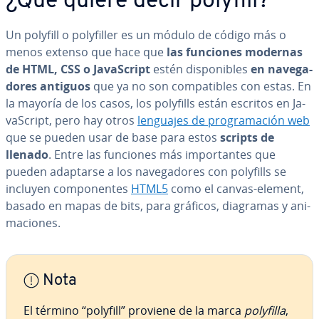
¿Qué quiere decir polyfill?
Un polyfill o po­l­y­fi­ller es un módulo de código más o
menos extenso que hace que
las funciones modernas
de HTML, CSS o Ja­va­S­cri­pt
estén di­s­po­ni­bles
en na­ve­ga­
do­res antiguos
que ya no son co­m­pa­ti­bles con estas. En
la mayoría de los casos, los polyfills están escritos en Ja­
va­S­cri­pt, pero hay otros
lenguajes de pro­gra­ma­ción web
que se pueden usar de base para estos
scripts de
llenado
. Entre las funciones más im­po­r­ta­n­tes que
pueden adaptarse a los na­ve­ga­do­res con polyfills se
incluyen co­m­po­ne­n­tes
HTML5
como el canvas-element,
basado en mapas de bits, para gráficos, diagramas y ani­
ma­cio­nes.
Nota
El término “polyfill” proviene de la marca
polyfilla
,