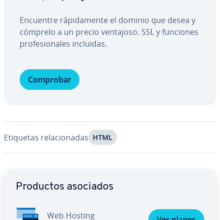
Encuentre rá­pi­da­me­n­te el dominio que desea y
cómprelo a un precio ventajoso. SSL y funciones
pro­fe­sio­na­les incluidas.
Comprobar
Etiquetas re­la­cio­na­das
HTML
Ir al menú principal
Productos asociados
Web Hosting
Ver planes