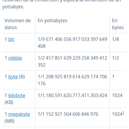
yottabyte.
Volumen de
En yo­t­ta­b­y­tes
En
datos
bytes
1
bit
1/9 671 406 556 917 033 397 649
1/8
408
1
nibble
1/2 417 851 639 229 258 349 412
1/2
352
1
byte
(B)
1/1 208 925 819 614 629 174 706
1
176
1
kilobyte
1/1.180.591.620.717.411.303.424
1024
(KB)
2
1
megabyte
1/1 152 921 504 606 846 976
1024
(MB)