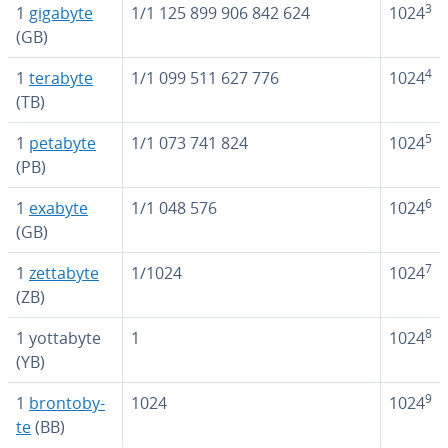
3
1
gigabyte
1/1 125 899 906 842 624
1024
(GB)
4
1
terabyte
1/1 099 511 627 776
1024
(TB)
5
1
petabyte
1/1 073 741 824
1024
(PB)
6
1
exabyte
1/1 048 576
1024
(GB)
7
1
zettabyte
1/1024
1024
(ZB)
8
1 yottabyte
1
1024
(YB)
9
1
bro­n­to­b­y­
1024
1024
te
(BB)