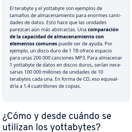
El terabyte y el yottabyte son ejemplos de
tamaños de al­ma­ce­na­mie­n­to para enormes ca­n­ti­
da­des de datos. Esto hace que las unidades
parezcan aún más ab­s­tra­c­tas. Una
co­m­pa­ra­ción
de la capacidad de al­ma­ce­na­mie­n­to con
elementos comunes
puede ser de ayuda. Por
ejemplo, un disco duro de 1 TB ofrece espacio
para unas 200 000 canciones MP3. Para almacenar
1 yottabyte de datos en discos duros, serían ne­ce­
sa­rias 100 000 millones de unidades de 10
terabytes cada una. En forma de CD, eso equi­va­l­
dría a 1,4 cua­tri­llo­nes de copias.
¿Cómo y desde cuándo se
utilizan los yo­t­ta­b­y­tes?