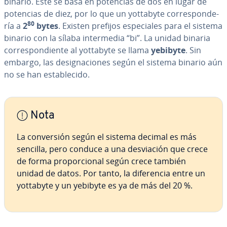
binario. Este se basa en potencias de dos en lugar de
potencias de diez, por lo que un yottabyte co­rre­s­po­n­de­
80
ría a
2
bytes
. Existen prefijos es­pe­cia­les para el sistema
binario con la sílaba in­te­r­me­dia “bi”. La unidad binaria
co­rre­s­po­n­die­n­te al yottabyte se llama
yebibyte
. Sin
embargo, las de­sig­na­cio­nes según el sistema binario aún
no se han es­ta­ble­ci­do.
Nota
La co­n­ve­r­sión según el sistema decimal es más
sencilla, pero conduce a una de­s­via­ción que crece
de forma pro­po­r­cio­nal según crece también
unidad de datos. Por tanto, la di­fe­re­n­cia entre un
yottabyte y un yebibyte es ya de más del 20 %.