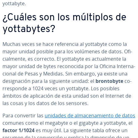
yottabyte.
¿Cuáles son los múltiplos de
yo­t­ta­b­y­tes?
Muchas veces se hace re­fe­re­n­cia al yottabyte como la
mayor unidad posible para los volúmenes de datos. Ofi­
cia­l­me­n­te, es correcto. El yottabyte es ac­tua­l­me­n­te la
mayor unidad de bytes re­co­no­ci­da por la Oficina In­te­r­na­
cio­nal de Pesas y Medidas. Sin embargo, ya existe una
de­sig­na­ción para la siguiente unidad: el
bro­n­to­b­y­te
co­
rre­s­po­n­de a 1024 veces un yottabyte. Los posibles
ámbitos de apli­ca­ción de esta unidad son el Internet de
las cosas y los datos de los sensores.
Para convertir las
unidades de al­ma­ce­na­mie­n­to de datos
comunes como el megabyte o el gigabyte a yottabyte, el
factor 1/1024
es muy útil. La siguiente tabla ofrece un
resumen de la co­n­ve­r­sión y explica la dimensión de un