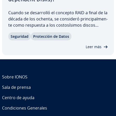
Cuando se de­sa­rro­lló el concepto RAID a final de la
década de los ochenta, se consideró pri­n­ci­pa­l­me­n­
te como respuesta a los co­s­to­sí­si­mos discos
duros de las unidades centrales. Aunque esta
Seguridad
Pro­te­c­ción de Datos
cuestión ha pasado a un segundo plano, el al­ma­
ce­na­mie­n­to RAID sigue siendo muy demandado…
Leer más
Sobre IONOS
Sala de prensa
Centro de ayuda
Co­n­di­cio­nes Generales