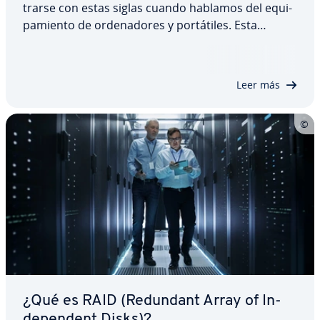
trar­se con estas siglas cuando hablamos del equi­
pa­mie­n­to de or­de­na­do­res y po­r­tá­ti­les. Esta
moderna te­c­no­lo­gía de al­ma­ce­na­mie­n­to
conquista cada vez más áreas de uso, tanto para
co­n­su­mi­do­res como para usuarios pro­fe­sio­na­les.
Leer más
Sigue…
¿Qué es RAID (Redundant Array of In­
de­pe­n­de­nt Disks)?