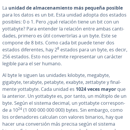
La
unidad de al­ma­ce­na­mie­n­to más pequeña posible
para los datos es un bit. Esta unidad adopta dos estados
posibles: 0 o 1. Pero ¿qué relación tiene un bit con un
yottabyte? Para entender la relación entre ambas ca­n­ti­
da­des, primero es útil co­n­ve­r­ti­r­las a un byte. Este se
compone de 8 bits. Como cada bit puede tener dos
8
estados di­fe­re­n­tes, hay 2
estados para un byte, es decir,
256 estados. Esto nos permite re­pre­se­n­tar un carácter
legible para el ser humano.
Al byte le siguen las unidades kilobyte, megabyte,
gigabyte, terabyte, petabyte, exabyte, zettabyte y fi­na­l­
me­n­te yottabyte. Cada unidad es
1024 veces mayor
que
la anterior. Un yottabyte es, por tanto, un múltiplo de un
byte. Según el sistema decimal, un yottabyte co­rre­s­po­n­
24
de a 10
(1 000 000 000 000) bytes. Sin embargo, como
los or­de­na­do­res calculan con valores binarios, hay que
hacer una co­n­ve­r­sión más precisa según el sistema