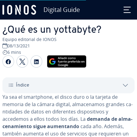
Digital Guide
Saltar al contenido principal
¿Qué es un yottabyte?
Equipo editorial de IONOS
08/13/2021
6 mins
Compartir Facebook
Compartir Twitter
Compartir LinkedIn
Índice
Ya sea el sma­r­t­pho­ne, el disco duro o la tarjeta de
memoria de la cámara digital, al­ma­ce­na­mos grandes ca­
n­ti­da­des de datos en di­fe­re­n­tes di­s­po­si­ti­vos y
accedemos a ellos todos los días. La
demanda de al­ma­
ce­na­mie­n­to sigue au­me­n­ta­n­do
cada año. Además,
también aumenta el uso de servicios que requieren un