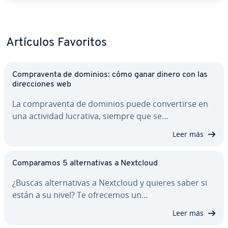
Artículos Favoritos
Co­m­pra­ve­n­ta de dominios: cómo ganar dinero con las
di­re­c­cio­nes web
La co­m­pra­ve­n­ta de dominios puede co­n­ve­r­ti­r­se en
una actividad lucrativa, siempre que se…
Leer más
Co­m­pa­ra­mos 5 al­te­r­na­ti­vas a Nextcloud
¿Buscas al­te­r­na­ti­vas a Nextcloud y quieres saber si
están a su nivel? Te ofrecemos un…
Leer más