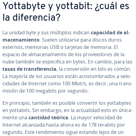
Yottabyte y yottabit: ¿cuál es
la di­fe­re­n­cia?
La unidad byte y sus múltiplos indican
capacidad de al­
ma­ce­na­mie­n­to
. Suelen uti­li­zar­se para discos duros
externos, memorias USB o tarjetas de memoria. El
espacio de al­ma­ce­na­mie­n­to de los pro­vee­do­res de la
nube también se es­pe­ci­fi­ca en bytes. En cambio, para las
tasas de tra­n­s­fe­re­n­cia
, la co­n­ve­r­sión en bits es común.
La mayoría de los usuarios están aco­s­tu­m­bra­dos a ve­lo­
ci­da­des de Internet como 100 Mbit/s, es decir, una tra­n­s­
mi­sión de 100 megabits por segundo.
En principio, también es posible convertir los yo­t­ta­b­y­tes
en yottabits. Sin embargo, en la ac­tua­li­dad esto es úni­ca­
me­n­te una
cantidad teórica
. La mayor velocidad de
Internet alcanzada hasta ahora es de 178 terabits por
segundo. Este re­n­di­mie­n­to sigue estando lejos de un