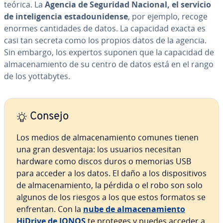
teórica. La
Agencia de Seguridad Nacional, el servicio
de in­te­li­ge­n­cia es­ta­dou­ni­de­n­se
, por ejemplo, recoge
enormes ca­n­ti­da­des de datos. La capacidad exacta es
casi tan secreta como los propios datos de la agencia.
Sin embargo, los expertos suponen que la capacidad de
al­ma­ce­na­mie­n­to de su centro de datos está en el rango
de los yo­t­ta­b­y­tes.
Consejo
Los medios de al­ma­ce­na­mie­n­to comunes tienen
una gran de­s­ve­n­ta­ja: los usuarios necesitan
hardware como discos duros o memorias USB
para acceder a los datos. El daño a los di­s­po­si­ti­vos
de al­ma­ce­na­mie­n­to, la pérdida o el robo son solo
algunos de los riesgos a los que estos formatos se
enfrentan. Con la
nube de al­ma­ce­na­mie­n­to
HiDrive de IONOS
te proteges y puedes acceder a