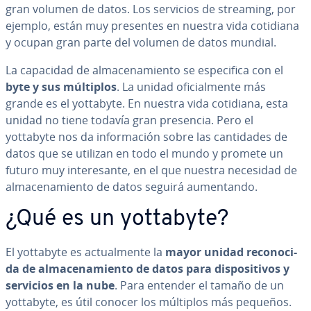
gran volumen de datos. Los servicios de streaming, por
ejemplo, están muy presentes en nuestra vida cotidiana
y ocupan gran parte del volumen de datos mundial.
La capacidad de al­ma­ce­na­mie­n­to se es­pe­ci­fi­ca con el
byte y sus múltiplos
. La unidad ofi­cia­l­me­n­te más
grande es el yottabyte. En nuestra vida cotidiana, esta
unidad no tiene todavía gran presencia. Pero el
yottabyte nos da in­fo­r­ma­ción sobre las ca­n­ti­da­des de
datos que se utilizan en todo el mundo y promete un
futuro muy in­te­re­sa­n­te, en el que nuestra necesidad de
al­ma­ce­na­mie­n­to de datos seguirá au­me­n­ta­n­do.
¿Qué es un yottabyte?
El yottabyte es ac­tua­l­me­n­te la
mayor unidad re­co­no­ci­
da de al­ma­ce­na­mie­n­to de datos para di­s­po­si­ti­vos y
servicios en la nube
. Para entender el tamaño de un
yottabyte, es útil conocer los múltiplos más pequeños.