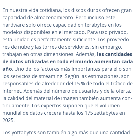
En nuestra vida cotidiana, los discos duros ofrecen gran
capacidad de al­ma­ce­na­mie­n­to. Pero incluso este
hardware solo ofrece capacidad en terabytes en los
modelos di­s­po­ni­bles en el mercado. Para uso privado,
esta unidad es pe­r­fe­c­ta­me­n­te su­fi­cie­n­te. Los pro­vee­do­
res de nube y las torres de se­r­vi­do­res, sin embargo,
trabajan en otras di­me­n­sio­nes. Además,
las ca­n­ti­da­des
de datos uti­li­za­das en todo el mundo aumentan cada
año
. Uno de los factores más im­po­r­ta­n­tes para ello son
los servicios de streaming. Según las es­ti­ma­cio­nes, son
re­s­po­n­sa­bles de alrededor del 15 % de todo el tráfico de
Internet. Además del número de usuarios y de la oferta,
la calidad del material de imagen también aumenta co­n­
ti­nua­me­n­te. Los expertos suponen que el volumen
mundial de datos crecerá hasta los 175 ze­t­ta­b­y­tes en
2025.
Los yo­t­ta­b­y­tes son también algo más que una cantidad