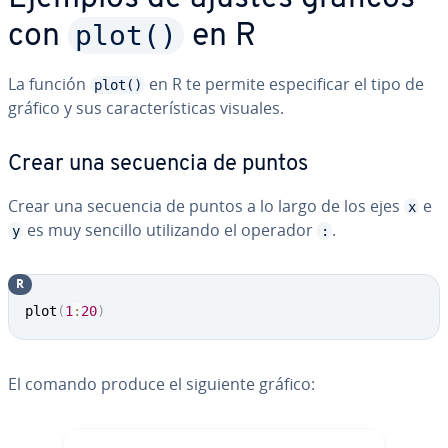
plot()
con
en R
La función
en R te permite es­pe­ci­fi­car el tipo de
plot()
gráfico y sus ca­ra­c­te­rí­s­ti­cas visuales.
Crear una secuencia de puntos
Crear una secuencia de puntos a lo largo de los ejes
e
x
es muy sencillo uti­li­za­n­do el operador
.
y
:
R
plot
(
1
:
20
)
El comando produce el siguiente gráfico: