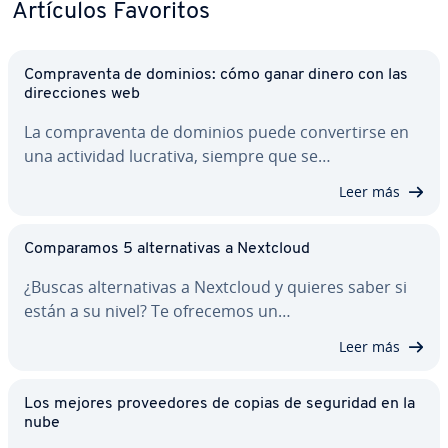
Artículos Favoritos
Co­m­pra­ve­n­ta de dominios: cómo ganar dinero con las
di­re­c­cio­nes web
La co­m­pra­ve­n­ta de dominios puede co­n­ve­r­ti­r­se en
una actividad lucrativa, siempre que se…
Leer más
Co­m­pa­ra­mos 5 al­te­r­na­ti­vas a Nextcloud
¿Buscas al­te­r­na­ti­vas a Nextcloud y quieres saber si
están a su nivel? Te ofrecemos un…
Leer más
Los mejores pro­vee­do­res de copias de seguridad en la
nube