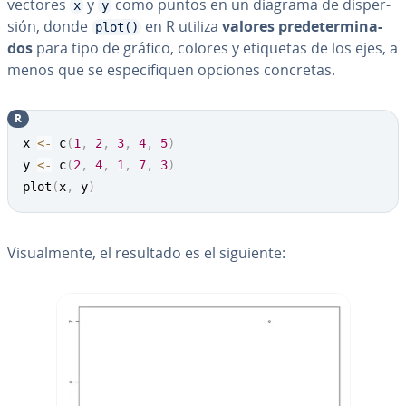
vectores
y
como puntos en un diagrama de di­s­pe­r­
x
y
sión, donde
en R utiliza
valores pre­de­te­r­mi­na­
plot()
dos
para tipo de gráfico, colores y etiquetas de los ejes, a
menos que se es­pe­ci­fi­quen opciones concretas.
R
x 
<-
 c
(
1
,
2
,
3
,
4
,
5
)
y 
<-
 c
(
2
,
4
,
1
,
7
,
3
)
plot
(
x
,
 y
)
Vi­sua­l­me­n­te, el resultado es el siguiente: