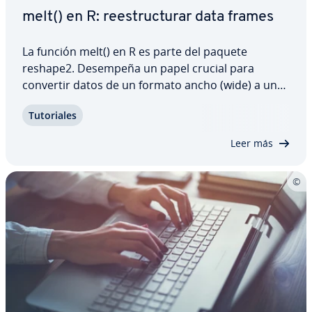
melt() en R: re­es­tru­c­tu­rar data frames
La función melt() en R es parte del paquete
reshape2. Desempeña un papel crucial para
convertir datos de un formato ancho (wide) a un
formato largo (long), que es el más adecuado para
Tu­to­ria­les
ciertos análisis, como modelos lineales o análisis
de series te­m­po­ra­les. Un formato largo…
Leer más