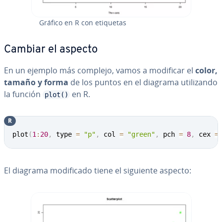
Gráfico en R con etiquetas
Cambiar el aspecto
En un ejemplo más complejo, vamos a modificar el
color,
tamaño y forma
de los puntos en el diagrama uti­li­za­n­do
la función
en R.
plot()
R
plot
(
1
:
20
,
 type 
=
"p"
,
 col 
=
"green"
,
 pch 
=
8
,
 cex 
=
El diagrama mo­di­fi­ca­do tiene el siguiente aspecto: