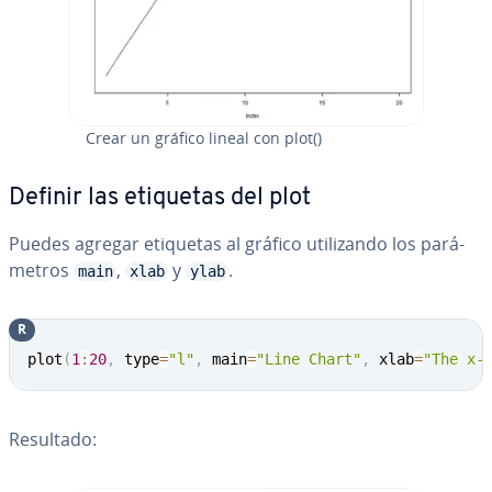
Crear un gráfico lineal con plot()
Definir las etiquetas del plot
Puedes agregar etiquetas al gráfico uti­li­za­n­do los pa­rá­
me­tros
,
y
.
main
xlab
ylab
R
plot
(
1
:
20
,
 type
=
"l"
,
 main
=
"Line Chart"
,
 xlab
=
"The x-
Resultado: