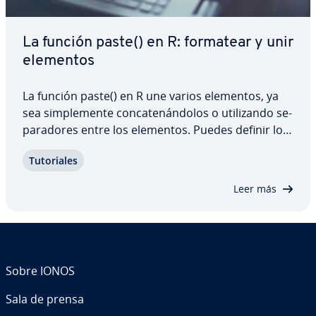
La función paste() en R: formatear y unir
elementos
La función paste() en R une varios elementos, ya
sea si­m­ple­me­n­te co­n­ca­te­ná­n­do­los o uti­li­za­n­do se­
pa­ra­do­res entre los elementos. Puedes definir los
se­pa­ra­do­res tú mismo para organizar la co­m­bi­na­
Tu­to­ria­les
ción de los valores. Esto es útil, por ejemplo,
cuando necesitas formatear datos para…
Leer más
Sobre IONOS
Sala de prensa