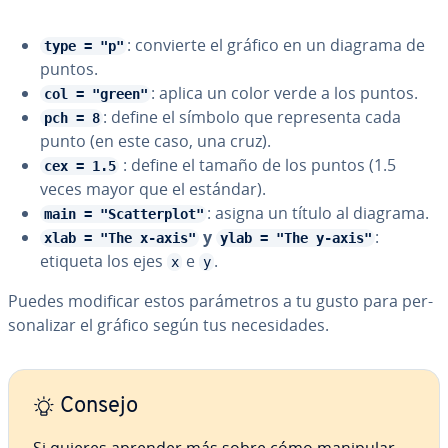
: convierte el gráfico en un diagrama de
type = "p"
puntos.
: aplica un color verde a los puntos.
col = "green"
: define el símbolo que re­pre­se­n­ta cada
pch = 8
punto (en este caso, una cruz).
: define el tamaño de los puntos (1.5
cex = 1.5
veces mayor que el estándar).
: asigna un título al diagrama.
main = "Scatterplot"
y
:
xlab = "The x-axis"
ylab = "The y-axis"
etiqueta los ejes
e
.
x
y
Puedes modificar estos pa­rá­me­tros a tu gusto para pe­r­
so­na­li­zar el gráfico según tus ne­ce­si­da­des.
Consejo