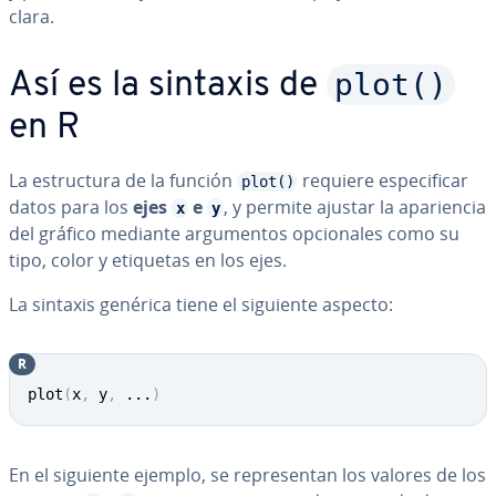
clara.
plot()
Así es la sintaxis de
en R
La es­tru­c­tu­ra de la función
requiere es­pe­ci­fi­car
plot()
datos para los
ejes
e
, y permite ajustar la apa­rie­n­cia
x
y
del gráfico mediante ar­gu­me­n­tos op­cio­na­les como su
tipo, color y etiquetas en los ejes.
La sintaxis genérica tiene el siguiente aspecto:
R
plot
(
x
,
 y
,
...
)
En el siguiente ejemplo, se re­pre­se­n­tan los valores de los