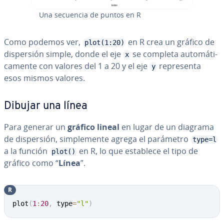
Una secuencia de puntos en R
Como podemos ver,
en R crea un gráfico de
plot(1:20)
di­s­pe­r­sión simple, donde el eje
se completa au­to­má­ti­
x
ca­me­n­te con valores del 1 a 20 y el eje
re­pre­se­n­ta
y
esos mismos valores.
Dibujar una línea
Para generar un
gráfico lineal
en lugar de un diagrama
de di­s­pe­r­sión, si­m­ple­me­n­te agrega el parámetro
type=l
a la función
en R, lo que establece el tipo de
plot()
gráfico como “
Línea
”.
R
plot
(
1
:
20
,
 type
=
"l"
)