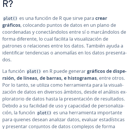
R?
es una función de R que sirve para
crear
plot()
gráficos
, colocando puntos de datos en un plano de
coor­de­na­das y co­ne­c­tá­n­do­los entre sí o ma­r­cá­n­do­los de
forma diferente, lo cual facilita la vi­sua­li­za­ción de
patrones o re­la­cio­nes entre los datos. También ayuda a
ide­n­ti­fi­car te­n­de­n­cias o anomalías en los datos pre­se­n­ta­
dos.
La función
en R puede generar
gráficos de di­s­pe­
plot()
r­sión, de líneas, de barras, e hi­s­to­gra­mas
, entre otros.
Por lo tanto, se utiliza como he­rra­mie­n­ta para la vi­sua­li­
za­ción de datos en diversos ámbitos, desde el análisis ex­
plo­ra­to­rio de datos hasta la pre­se­n­ta­ción de re­su­l­ta­dos.
Debido a su facilidad de uso y capacidad de pe­r­so­na­li­za­
ción, la función
es una he­rra­mie­n­ta im­po­r­ta­n­te
plot()
para quienes desean analizar datos, evaluar es­ta­dí­s­ti­cas
y presentar conjuntos de datos complejos de forma