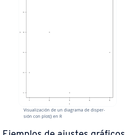
Vi­sua­li­za­ción de un diagrama de di­s­pe­r­
sión con plot() en R
Ejemplos de ajustes gráficos