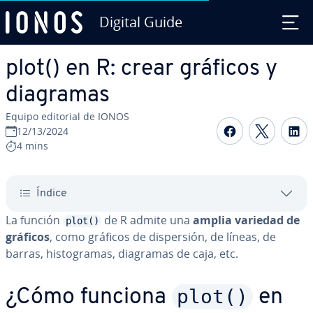
Digital Guide
Saltar al contenido principal
plot() en R: crear gráficos y
diagramas
Equipo editorial de IONOS
Compartir 
Compar
C
12/13/2024
4 mins
Índice
La función
de R admite una
amplia variedad de
plot()
gráficos
, como gráficos de di­s­pe­r­sión, de líneas, de
barras, hi­s­to­gra­mas, diagramas de caja, etc.
plot()
¿Cómo funciona
en