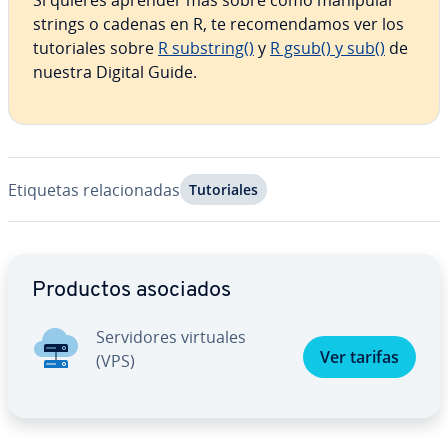
Si quieres aprender más sobre cómo manipular
strings o cadenas en R, te re­co­me­n­da­mos ver los
tu­to­ria­les sobre
R substring()
y
R gsub() y sub()
de
nuestra Digital Guide.
Etiquetas re­la­cio­na­das
Tu­to­ria­les
Ir al menú principal
Productos asociados
Se­r­vi­do­res virtuales
Ver tarifas
(VPS)