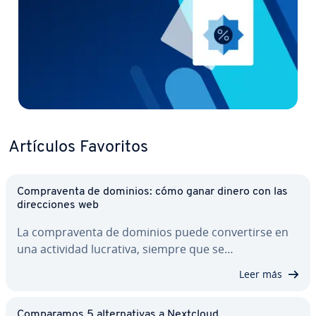
Artículos Favoritos
Co­m­pra­ve­n­ta de dominios: cómo ganar dinero con las
di­re­c­cio­nes web
La co­m­pra­ve­n­ta de dominios puede co­n­ve­r­ti­r­se en
una actividad lucrativa, siempre que se…
Leer más
Co­m­pa­ra­mos 5 al­te­r­na­ti­vas a Nextcloud