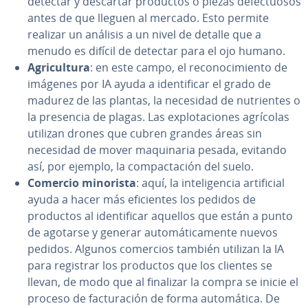
detectar y descartar productos o piezas de­fe­c­tuo­sos
antes de que lleguen al mercado. Esto permite
realizar un análisis a un nivel de detalle que a
menudo es difícil de detectar para el ojo humano.
Agri­cu­l­tu­ra
: en este campo, el re­co­no­ci­mie­n­to de
imágenes por IA ayuda a ide­n­ti­fi­car el grado de
madurez de las plantas, la necesidad de nu­trie­n­tes o
la presencia de plagas. Las ex­plo­ta­cio­nes agrícolas
utilizan drones que cubren grandes áreas sin
necesidad de mover ma­qui­na­ria pesada, evitando
así, por ejemplo, la co­m­pa­c­ta­ción del suelo.
Comercio minorista
: aquí, la in­te­li­ge­n­cia ar­ti­fi­cial
ayuda a hacer más efi­cie­n­tes los pedidos de
productos al ide­n­ti­fi­car aquellos que están a punto
de agotarse y generar au­to­má­ti­ca­me­n­te nuevos
pedidos. Algunos comercios también utilizan la IA
para registrar los productos que los clientes se
llevan, de modo que al finalizar la compra se inicie el
proceso de fa­c­tu­ra­ción de forma au­to­má­ti­ca. De