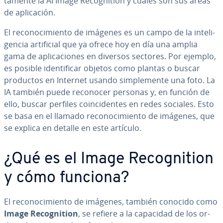
ta­me­n­te la AI Image Re­co­g­ni­tion y cuáles son sus áreas
de apli­ca­ción.
El re­co­no­ci­mie­n­to de imágenes es un campo de la in­te­li­
ge­n­cia ar­ti­fi­cial que ya ofrece hoy en día una amplia
gama de apli­ca­cio­nes en diversos sectores. Por ejemplo,
es posible ide­n­ti­fi­car objetos como plantas o buscar
productos en Internet usando si­m­ple­me­n­te una foto. La
IA también puede reconocer personas y, en función de
ello, buscar perfiles coin­ci­de­n­tes en redes sociales. Esto
se basa en el llamado re­co­no­ci­mie­n­to de imágenes, que
se explica en detalle en este artículo.
¿Qué es el Image Re­co­g­ni­tion
y cómo funciona?
El re­co­no­ci­mie­n­to de imágenes, también conocido como
Image Re­co­g­ni­tion
, se refiere a la capacidad de los or­