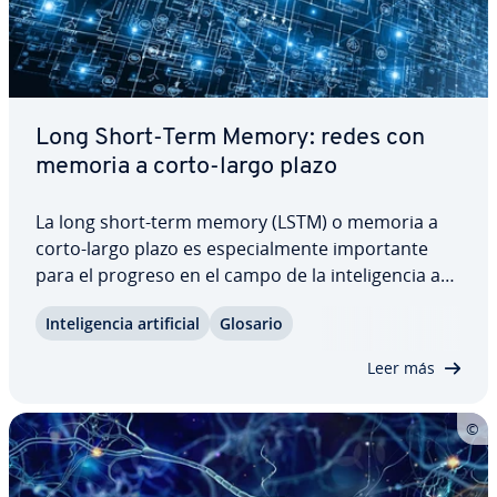
Long Short-Term Memory: redes con
memoria a corto-largo plazo
La long short-term memory (LSTM) o memoria a
corto-largo plazo es es­pe­cia­l­me­n­te im­po­r­ta­n­te
para el progreso en el campo de la in­te­li­ge­n­cia ar­
ti­fi­cial. Permite a las redes neu­ro­na­les almacenar
In­te­li­ge­n­cia ar­ti­fi­cial
Glosario
in­fo­r­ma­ción durante un largo periodo de tiempo y
consultar y analizar los valores…
Leer más