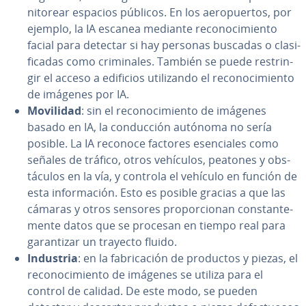
ni­to­rear espacios públicos. En los ae­ro­pue­r­tos, por
ejemplo, la IA escanea mediante re­co­no­ci­mie­n­to
facial para detectar si hay personas buscadas o cla­si­
fi­ca­das como cri­mi­na­les. También se puede re­s­tri­n­
gir el acceso a edificios uti­li­za­n­do el re­co­no­ci­mie­n­to
de imágenes por IA.
Movilidad
: sin el re­co­no­ci­mie­n­to de imágenes
basado en IA, la co­n­du­c­ción autónoma no sería
posible. La IA reconoce factores ese­n­cia­les como
señales de tráfico, otros vehículos, peatones y ob­s­
tácu­los en la vía, y controla el vehículo en función de
esta in­fo­r­ma­ción. Esto es posible gracias a que las
cámaras y otros sensores pro­po­r­cio­nan co­n­s­ta­n­te­
me­n­te datos que se procesan en tiempo real para
ga­ra­n­ti­zar un trayecto fluido.
Industria
: en la fa­bri­ca­ción de productos y piezas, el
re­co­no­ci­mie­n­to de imágenes se utiliza para el
control de calidad. De este modo, se pueden