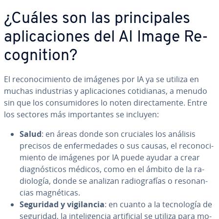
¿Cuáles son las pri­n­ci­pa­les
apli­ca­cio­nes del AI Image Re­
co­g­ni­tion?
El re­co­no­ci­mie­n­to de imágenes por IA ya se utiliza en
muchas in­du­s­trias y apli­ca­cio­nes co­ti­dia­nas, a menudo
sin que los co­n­su­mi­do­res lo noten di­re­c­ta­me­n­te. Entre
los sectores más im­po­r­ta­n­tes se incluyen:
Salud
: en áreas donde son cruciales los análisis
precisos de en­fe­r­me­da­des o sus causas, el re­co­no­ci­
mie­n­to de imágenes por IA puede ayudar a crear
dia­g­nó­s­ti­cos médicos, como en el ámbito de la ra­
dio­lo­gía, donde se analizan ra­dio­gra­fías o re­so­na­n­
cias ma­g­né­ti­cas.
Seguridad y vi­gi­la­n­cia
: en cuanto a la te­c­no­lo­gía de
seguridad, la in­te­li­ge­n­cia ar­ti­fi­cial se utiliza para mo­