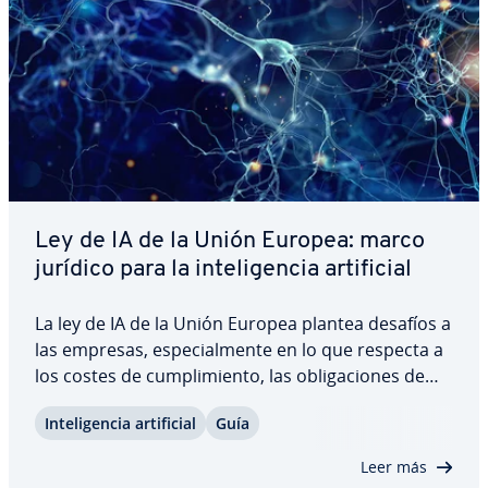
Ley de IA de la Unión Europea: marco
jurídico para la in­te­li­ge­n­cia ar­ti­fi­cial
La ley de IA de la Unión Europea plantea desafíos a
las empresas, es­pe­cia­l­me­n­te en lo que respecta a
los costes de cu­m­pli­mie­n­to, las obli­ga­cio­nes de
do­cu­me­n­ta­ción y el acceso al mercado. Al mismo
In­te­li­ge­n­cia ar­ti­fi­cial
Guía
tiempo, establece un marco que puede fomentar
la in­no­va­ción y la confianza en las…
Leer más