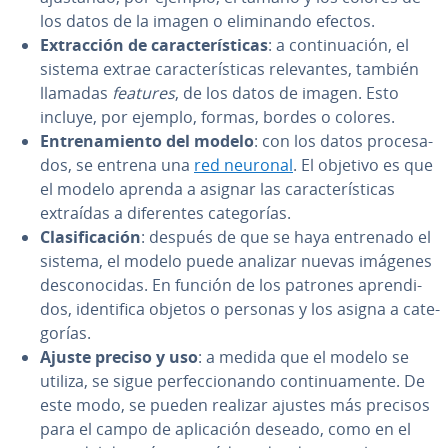
los datos de la imagen o eli­mi­na­n­do efectos.
Ex­tra­c­ción de ca­ra­c­te­rí­s­ti­cas
: a co­n­ti­nua­ción, el
sistema extrae ca­ra­c­te­rí­s­ti­cas re­le­va­n­tes, también
llamadas
features
, de los datos de imagen. Esto
incluye, por ejemplo, formas, bordes o colores.
En­tre­na­mie­n­to del modelo
: con los datos pro­ce­sa­
dos, se entrena una
red neuronal
. El objetivo es que
el modelo aprenda a asignar las ca­ra­c­te­rí­s­ti­cas
extraídas a di­fe­re­n­tes ca­te­go­rías.
Cla­si­fi­ca­ción
: después de que se haya entrenado el
sistema, el modelo puede analizar nuevas imágenes
de­s­co­no­ci­das. En función de los patrones apre­n­di­
dos, ide­n­ti­fi­ca objetos o personas y los asigna a ca­te­
go­rías.
Ajuste preciso y uso
: a medida que el modelo se
utiliza, se sigue pe­r­fe­c­cio­na­n­do co­n­ti­nua­me­n­te. De
este modo, se pueden realizar ajustes más precisos
para el campo de apli­ca­ción deseado, como en el