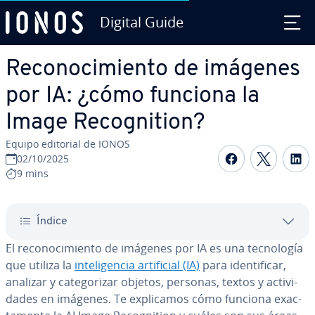
Digital Guide
Saltar al contenido principal
Re­co­no­ci­mie­n­to de imágenes
por IA: ¿cómo funciona la
Image Re­co­g­ni­tion?
Equipo editorial de IONOS
Compartir 
Compar
C
02/10/2025
9 mins
Índice
El re­co­no­ci­mie­n­to de imágenes por IA es una te­c­no­lo­gía
que utiliza la
in­te­li­ge­n­cia ar­ti­fi­cial (IA)
para ide­n­ti­fi­car,
analizar y ca­te­go­ri­zar objetos, personas, textos y ac­ti­vi­
da­des en imágenes. Te ex­pli­ca­mos cómo funciona exac­