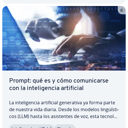
Prompt: qué es y cómo co­mu­ni­car­se
con la in­te­li­ge­n­cia ar­ti­fi­cial
La in­te­li­ge­n­cia ar­ti­fi­cial ge­ne­ra­ti­va ya forma parte
de nuestra vida diaria. Desde los modelos li­n­güí­s­ti­
cos (LLM) hasta los asi­s­te­n­tes de voz, esta te­c­no­lo­
gía está presente en muchos ámbitos. Las re­s­pue­