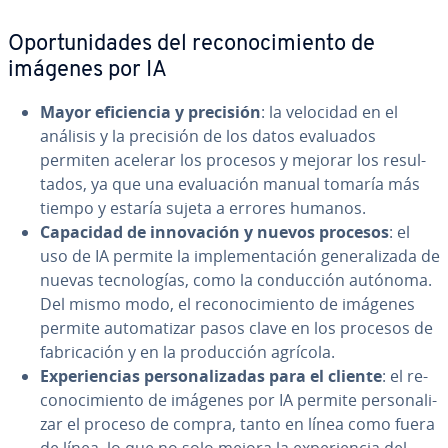
Opo­r­tu­ni­da­des del re­co­no­ci­mie­n­to de
imágenes por IA
Mayor efi­cie­n­cia y precisión
: la velocidad en el
análisis y la precisión de los datos evaluados
permiten acelerar los procesos y mejorar los re­su­l­
ta­dos, ya que una eva­lua­ción manual tomaría más
tiempo y estaría sujeta a errores humanos.
Capacidad de in­no­va­ción y nuevos procesos
: el
uso de IA permite la im­ple­me­n­ta­ción ge­ne­ra­li­za­da de
nuevas te­c­no­lo­gías, como la co­n­du­c­ción autónoma.
Del mismo modo, el re­co­no­ci­mie­n­to de imágenes
permite au­to­ma­ti­zar pasos clave en los procesos de
fa­bri­ca­ción y en la pro­du­c­ción agrícola.
Ex­pe­rie­n­cias pe­r­so­na­li­za­das para el cliente
: el re­
co­no­ci­mie­n­to de imágenes por IA permite pe­r­so­na­li­
zar el proceso de compra, tanto en línea como fuera