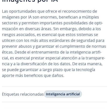
Las opo­r­tu­ni­da­des que ofrece el re­co­no­ci­mie­n­to de
imágenes por IA son enormes, be­ne­fi­cian a múltiples
sectores y permiten im­po­r­ta­n­tes po­si­bi­li­da­des de op­ti­
mi­za­ción en diversas áreas. Sin embargo, debido a los
riesgos asociados, es esencial que estos sistemas se
utilicen con los más altos es­tá­n­da­res de seguridad para
prevenir abusos y ga­ra­n­ti­zar el cu­m­pli­mie­n­to de normas
éticas. Desde el en­tre­na­mie­n­to de la in­te­li­ge­n­cia ar­ti­fi­
cial, es esencial prestar especial atención a la tra­n­s­pa­re­
n­cia y a la di­ve­r­si­fi­ca­ción de los datos. De esta manera,
se puede ga­ra­n­ti­zar a largo plazo que la te­c­no­lo­gía
aporte más be­ne­fi­cios que daños.
Etiquetas re­la­cio­na­das
In­te­li­ge­n­cia ar­ti­fi­cial