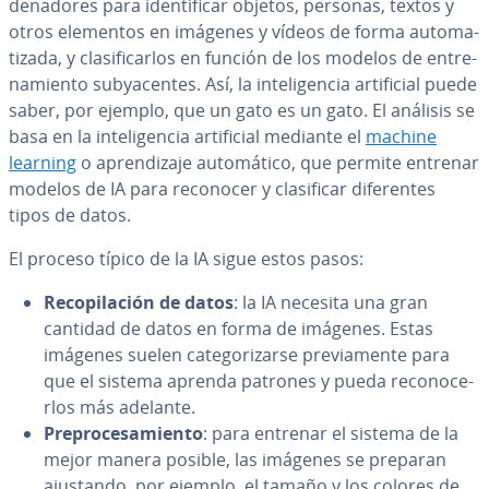
de­na­do­res para ide­n­ti­fi­car objetos, personas, textos y
otros elementos en imágenes y vídeos de forma au­to­ma­
ti­za­da, y cla­si­fi­car­los en función de los modelos de en­tre­
na­mie­n­to su­b­ya­ce­n­tes. Así, la in­te­li­ge­n­cia ar­ti­fi­cial puede
saber, por ejemplo, que un gato es un gato. El análisis se
basa en la in­te­li­ge­n­cia ar­ti­fi­cial mediante el
machine
learning
o apre­n­di­za­je au­to­má­ti­co, que permite entrenar
modelos de IA para reconocer y cla­si­fi­car di­fe­re­n­tes
tipos de datos.
El proceso típico de la IA sigue estos pasos:
Re­co­pi­la­ción de datos
: la IA necesita una gran
cantidad de datos en forma de imágenes. Estas
imágenes suelen ca­te­go­ri­zar­se pre­via­me­n­te para
que el sistema aprenda patrones y pueda re­co­no­ce­
r­los más adelante.
Pre­pro­ce­sa­mie­n­to
: para entrenar el sistema de la
mejor manera posible, las imágenes se preparan
ajustando, por ejemplo, el tamaño y los colores de