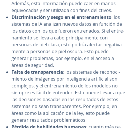
Además, esta in­fo­r­ma­ción puede caer en manos
equi­vo­ca­das y ser utilizada con fines de­li­c­ti­vos.
Di­s­cri­mi­na­ción y sesgo en el en­tre­na­mie­n­to
: los
sistemas de IA analizan nuevos datos en función de
los datos con los que fueron en­tre­na­dos. Si el en­tre­
na­mie­n­to se lleva a cabo pri­n­ci­pa­l­me­n­te con
personas de piel clara, esto podría afectar ne­ga­ti­va­
me­n­te a personas de piel oscura. Esto puede
generar problemas, por ejemplo, en el acceso a
áreas de seguridad.
Falta de tra­n­s­pa­re­n­cia
: los sistemas de re­co­no­ci­
mie­n­to de imágenes por in­te­li­ge­n­cia ar­ti­fi­cial son
complejos, y el en­tre­na­mie­n­to de los modelos no
siempre es fácil de entender. Esto puede llevar a que
las de­ci­sio­nes basadas en los re­su­l­ta­dos de estos
sistemas no sean tra­n­s­pa­re­n­tes. Por ejemplo, en
áreas como la apli­ca­ción de la ley, esto puede
generar re­su­l­ta­dos pro­ble­má­ti­cos.
Pérdida de ha­bi­li­da­des humanas
: cuanto más re­