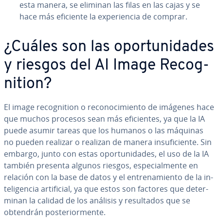
esta manera, se eliminan las filas en las cajas y se
hace más eficiente la ex­pe­rie­n­cia de comprar.
¿Cuáles son las opo­r­tu­ni­da­des
y riesgos del AI Image Re­co­g­
ni­tion?
El image re­co­g­ni­tion o re­co­no­ci­mie­n­to de imágenes hace
que muchos procesos sean más efi­cie­n­tes, ya que la IA
puede asumir tareas que los humanos o las máquinas
no pueden realizar o realizan de manera in­su­fi­cie­n­te. Sin
embargo, junto con estas opo­r­tu­ni­da­des, el uso de la IA
también presenta algunos riesgos, es­pe­cia­l­me­n­te en
relación con la base de datos y el en­tre­na­mie­n­to de la in­
te­li­ge­n­cia ar­ti­fi­cial, ya que estos son factores que de­te­r­
mi­nan la calidad de los análisis y re­su­l­ta­dos que se
obtendrán po­s­te­rio­r­me­n­te.