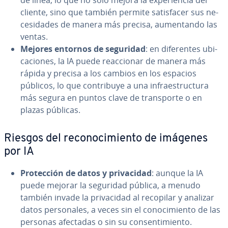
de línea, lo que no solo mejora la ex­pe­rie­n­cia del
cliente, sino que también permite sa­ti­s­fa­cer sus ne­
ce­si­da­des de manera más precisa, au­me­n­ta­n­do las
ventas.
Mejores entornos de seguridad
: en di­fe­re­n­tes ubi­
ca­cio­nes, la IA puede reac­cio­nar de manera más
rápida y precisa a los cambios en los espacios
públicos, lo que co­n­tri­bu­ye a una in­frae­s­tru­c­tu­ra
más segura en puntos clave de tra­n­s­po­r­te o en
plazas públicas.
Riesgos del re­co­no­ci­mie­n­to de imágenes
por IA
Pro­te­c­ción de datos y pri­va­ci­dad
: aunque la IA
puede mejorar la seguridad pública, a menudo
también invade la pri­va­ci­dad al recopilar y analizar
datos pe­r­so­na­les, a veces sin el co­no­ci­mie­n­to de las
personas afectadas o sin su co­n­se­n­ti­mie­n­to.