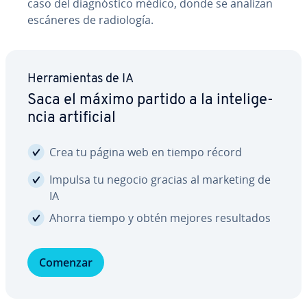
caso del dia­g­nó­s­ti­co médico, donde se analizan
escáneres de ra­dio­lo­gía.
He­rra­mie­n­tas de IA
Saca el máximo partido a la in­te­li­ge­
n­cia ar­ti­fi­cial
Crea tu página web en tiempo récord
Impulsa tu negocio gracias al marketing de
IA
Ahorra tiempo y obtén mejores re­su­l­ta­dos
Comenzar