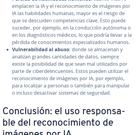
em­pla­cen la IA y el re­co­no­ci­mie­n­to de imágenes por
IA las ha­bi­li­da­des humanas, mayor es el riesgo de
que se descuiden co­m­pe­te­n­cias clave. Esto puede
suceder, por ejemplo, en la co­n­du­c­ción autónoma o
en los dia­g­nó­s­ti­cos médicos, lo que podría llevar a la
pérdida de co­no­ci­mie­n­tos es­pe­cia­li­za­dos humanos.
Vu­l­ne­ra­bi­li­dad al abuso
: donde se almacenan y
analizan grandes ca­n­ti­da­des de datos, siempre
existe la po­si­bi­li­dad de que sean mal uti­li­za­dos por
parte de ci­be­r­de­li­n­cue­n­tes. Estos pueden utilizar el
re­co­no­ci­mie­n­to de imágenes por IA, por ejemplo,
para localizar a personas o también para manipular
o incluso des­ac­ti­var sistemas de seguridad.
Co­n­clu­sión: el uso re­s­po­n­sa­
ble del re­co­no­ci­mie­n­to de
imágenes por IA