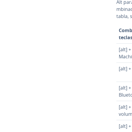
Alt pa
m­bi­na
tabla, 
Co­m­b
tecla
[alt] 
Mach
[alt] 
[alt] 
Bluet
[alt] 
volu
[alt]