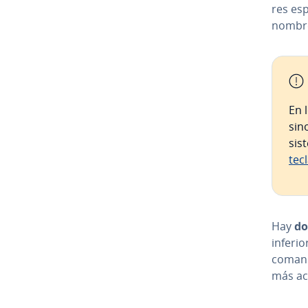
res es­
nombre 
En 
sin
sis
tec
Hay
do
inferio
comand
más acc