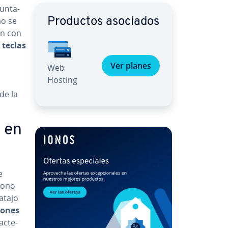
­n­ta­
no se
Productos asociados
ón con
s teclas
Ver planes
Web
Hosting
de la
t en
e
cono
 atajo
io­nes
­c­te­