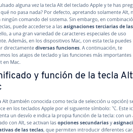
lsado alguna vez la tecla Alt del teclado Apple y te has pre­gu
 qué no pasa nada? Por defecto, apretando solamente Alt, 
a ningún comando del sistema. Sin embargo, en co­m­bi­na­ci
teclas, puede accederse a las
asi­g­na­cio­nes te­r­cia­rias de la
ello, a una gran variedad de ca­ra­c­te­res es­pe­cia­les de uso
te. Además, en los di­s­po­si­ti­vos Mac, con esta tecla puedes
 di­re­c­ta­me­n­te
diversas funciones
. A co­n­ti­nua­ción, te
os los atajos de teclado y las funciones más im­po­r­ta­n­tes 
lt en Mac.
­ni­fi­ca­do y función de la tecla Al
c
a Alt (también conocida como tecla de selección u opción) s
ce en los teclados Apple por el siguiente símbolo: ⌥. Este i
se­n­ta un desvío e indica la propia función de la tecla: con un
ado con Alt, se activan las
opciones se­cu­n­da­rias
y
asi­g­na­c
na­ti­vas de las teclas
, que permiten in­tro­du­cir di­fe­re­n­tes ca­ra