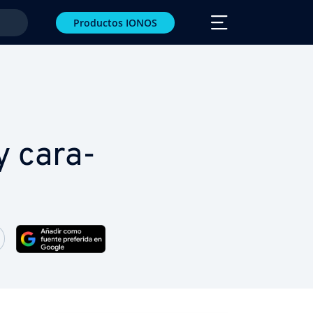
Productos IONOS
 ca­ra­
r Facebook
artir Twitter
Compartir LinkedIn