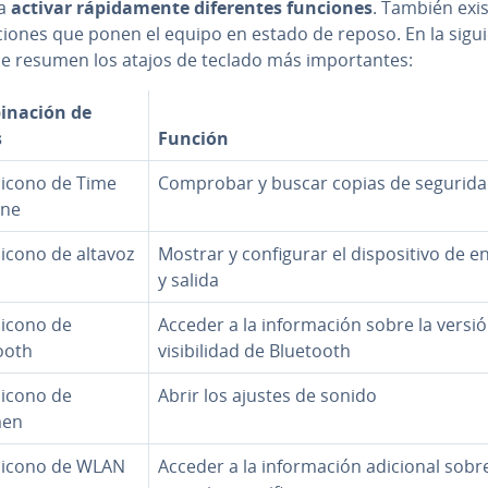
ra
activar rá­pi­da­me­n­te di­fe­re­n­tes funciones
. También exis
­cio­nes que ponen el equipo en estado de reposo. En la sigu
se resumen los atajos de teclado más im­po­r­ta­n­tes:
i­na­ción de
s
Función
+ icono de Time
Comprobar y buscar copias de segurid
ine
+ icono de altavoz
Mostrar y co­n­fi­gu­rar el di­s­po­si­ti­vo de 
y salida
+ icono de
Acceder a la in­fo­r­ma­ción sobre la versió
ooth
vi­si­bi­li­dad de Bluetooth
+ icono de
Abrir los ajustes de sonido
men
 + icono de WLAN
Acceder a la in­fo­r­ma­ción adicional sobr