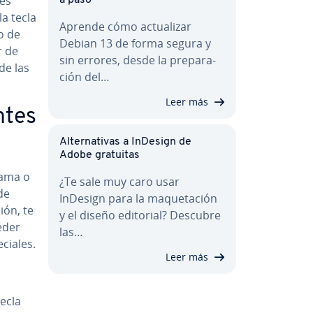
les
a paso
a tecla
Aprende cómo ac­tua­li­zar
o de
Debian 13 de forma segura y
r de
sin errores, desde la pre­pa­ra­
 de las
ción del…
Leer más
­tes
Al­te­r­na­ti­vas a InDesign de
Adobe gratuitas
grama o
¿Te sale muy caro usar
de
InDesign para la ma­que­ta­ción
ión, te
y el diseño editorial? Descubre
eder
las…
­cia­les.
Leer más
tecla