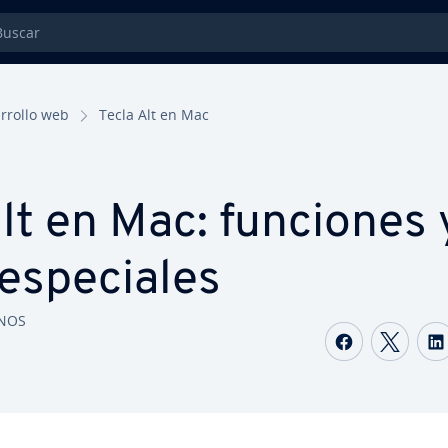
car
­rro­llo web
Tecla Alt en Mac
lt en Mac: funciones y
 es­pe­cia­les
ONOS
Comparti
Comp