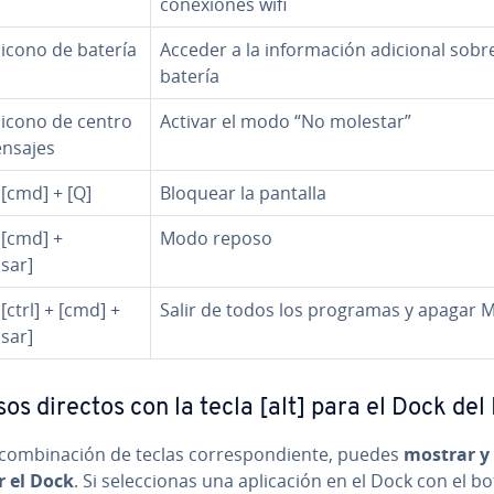
co­ne­xio­nes wifi
+ icono de batería
Acceder a la in­fo­r­ma­ción adicional sobr
batería
+ icono de centro
Activar el modo “No molestar”
nsajes
+ [cmd] + [Q]
Bloquear la pantalla
+ [cmd] +
Modo reposo
sar]
 [ctrl] + [cmd] +
Salir de todos los programas y apagar 
sar]
os directos con la tecla [alt] para el Dock del
co­m­bi­na­ción de teclas co­rre­s­po­n­die­n­te, puedes
mostrar y
r el Dock
. Si se­le­c­cio­nas una apli­ca­ción en el Dock con el b