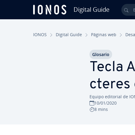
Digital Guide
Bus
Saltar al contenido principal
IONOS
Digital Guide
Páginas web
De­sa
Glosario
Tecla A
c­te­res
Equipo editorial de I
10/01/2020
8 mins