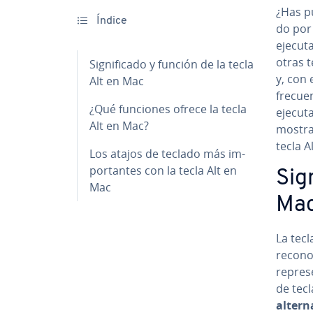
¿Has pu
Índice
do por
ejecut
otras 
Si­g­ni­fi­ca­do y función de la tecla
y, con 
Alt en Mac
frecuen
¿Qué funciones ofrece la tecla
ejecutar
Alt en Mac?
mostram
tecla A
Los atajos de teclado más im­
po­r­ta­n­tes con la tecla Alt en
Si­g
Mac
Ma
La tecl
recono
re­pre­
de tecl
al­te­r­