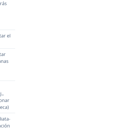
­rás
ar el
tar
anas
.,
io­nar
eca)
ia­ta­
a­ción