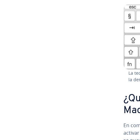
La te
la de
¿Qu
Ma
En co­m
activa