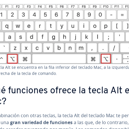
cla Alt se encuentra en la fila inferior del teclado Mac, a la izquierd
recha de la tecla de comando.
é funciones ofrece la tecla Alt 
c?
­bi­na­ción con otras teclas, la tecla Alt del teclado Mac te pe
r una
gran variedad de funciones
a las que, de lo contrario,