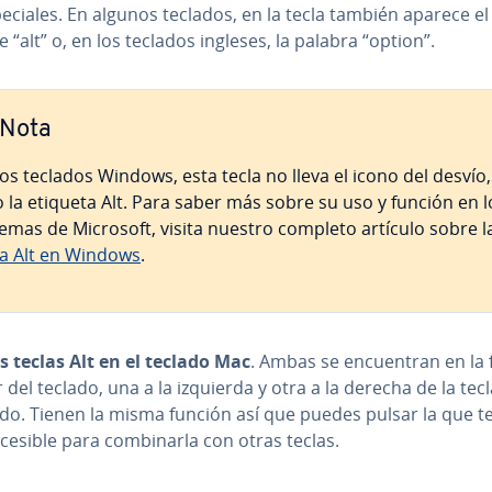
pe­cia­les. En algunos teclados, en la tecla también aparece el
“alt” o, en los teclados ingleses, la palabra “option”.
Nota
los teclados Windows, esta tecla no lleva el icono del desvío,
o la etiqueta Alt. Para saber más sobre su uso y función en l
temas de Microsoft, visita nuestro completo artículo sobre l
la Alt en Windows
.
s teclas Alt en el teclado Mac
. Ambas se en­cue­n­tran en la f
r del teclado, una a la izquierda y otra a la derecha de la tec
o. Tienen la misma función así que puedes pulsar la que t
esible para co­m­bi­nar­la con otras teclas.