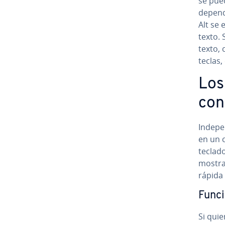
se pue
depend
Alt se 
texto. 
texto, c
teclas,
Los 
con
In­de­p
en un 
teclado
mostr
rápida y
Funci
Si quie