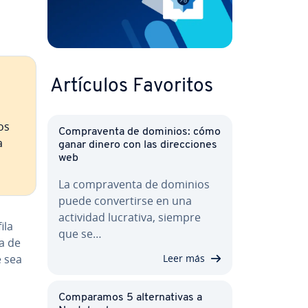
Artículos Favoritos
os
Co­m­pra­ve­n­ta de dominios: cómo
a
ganar dinero con las di­re­c­cio­nes
web
La co­m­pra­ve­n­ta de dominios
puede co­n­ve­r­ti­r­se en una
actividad lucrativa, siempre
ila
que se…
la de
e sea
Leer más
Co­m­pa­ra­mos 5 al­te­r­na­ti­vas a