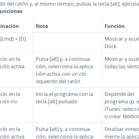
do del ratón y, al mismo tiempo, pulsas la tecla [alt], eje­cu­ta
funciones
:
i­na­ción
Nota
Función
+ [cmd] + [D]
Mostrar y ocult
Dock
 clic en la
Pulsa [alt] y, a co­n­ti­nua­
Mostrar y ocul
a­ción activa
ción, se­le­c­cio­na la apli­ca­
todas las vent
ción activa con un clic
izquierdo del ratón
 clic en la
Inicia el programa con la
Depende del
a­ción no
tecla [alt] pulsada
programa (p. ej
iTunes: se­le­c­c
o crear Mediot
 clic en la
Pulsa [alt] y, a co­n­ti­nua­
Finalizar in­me­d
a­ción activa
ción, se­le­c­cio­na la apli­ca­
me­n­te la apli­c