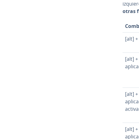
izquier
otras 
Co­m­b
[alt] 
[alt] +
apli­c
[alt] +
apli­c
activa
[alt] +
apli­c