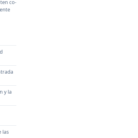
ten co­
iente
ad
entrada
n y la
e las