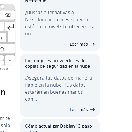
Nextcloud
¿Buscas al­te­r­na­ti­vas a
Nextcloud y quieres saber si
están a su nivel? Te ofrecemos
un…
Leer más
Los mejores pro­vee­do­res de
copias de seguridad en la nube
a o a
¡Asegura tus datos de manera
fiable en la nube! Tus datos
en
estarán en buenas manos
con…
Leer más
rmite
 solo
Cómo ac­tua­li­zar Debian 13 paso