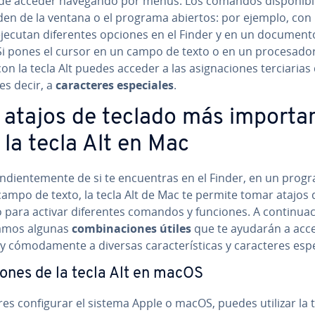
de acceder navegando por menús. Los comandos di­s­po­ni­b
en de la ventana o el programa abiertos: por ejemplo, con l
ejecutan di­fe­re­n­tes opciones en el Finder y en un document
Si pones el cursor en un campo de texto o en un pro­ce­sa­do
on la tecla Alt puedes acceder a las asi­g­na­cio­nes te­r­cia­rias
 es decir, a
ca­ra­c­te­res es­pe­cia­les
.
atajos de teclado más im­po­r­ta­n
 la tecla Alt en Mac
e­n­die­n­te­me­n­te de si te en­cue­n­tras en el Finder, en un pro
campo de texto, la tecla Alt de Mac te permite tomar atajos 
 para activar di­fe­re­n­tes comandos y funciones. A co­n­ti­nua­c
amos algunas
co­m­bi­na­cio­nes útiles
que te ayudarán a acc
 có­mo­da­me­n­te a diversas ca­ra­c­te­rí­s­ti­cas y ca­ra­c­te­res es­pe
ones de la tecla Alt en macOS
res co­n­fi­gu­rar el sistema Apple o macOS, puedes utilizar la 