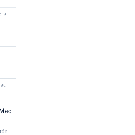
e la
Mac
 Mac
otón