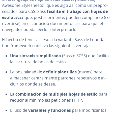
Awesome St­y­le­sheets), que es algo así como un pre­pro­
ce­sa­dor para CSS. Sass
facilita el trabajo con hojas de
estilo .scss
que, po­s­te­rio­r­me­n­te, pueden co­m­pi­lar­se (co­
n­ve­r­ti­r­se) en el conocido documento .css para que el
navegador pueda leerlo e in­te­r­pre­tar­lo.
El hecho de tener acceso a la variante Sass de Fou­n­da­
tion framework conlleva las si­guie­n­tes ventajas:
Una sintaxis si­m­pli­fi­ca­da
(Sass o SCSS) que facilita
la escritura de hojas de estilo.
La po­si­bi­li­dad de
definir pla­n­ti­llas
(mixins) para
almacenar ce­n­tra­l­me­n­te patrones re­pe­ti­ti­vos e in­
clui­r­los donde se desee.
La
co­m­bi­na­ción de múltiples hojas de estilo
para
reducir al mínimo las pe­ti­cio­nes HTTP.
El uso de
variables y funciones
para modificar los