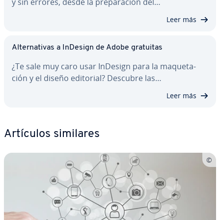
y sin errores, desde la pre­pa­ra­ción del…
Leer más
Al­te­r­na­ti­vas a InDesign de Adobe gratuitas
¿Te sale muy caro usar InDesign para la ma­que­ta­
ción y el diseño editorial? Descubre las…
Leer más
Artículos similares