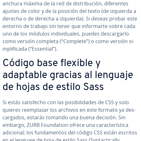
anchura máxima de la red de di­s­tri­bu­ción, di­fe­re­n­tes
ajustes de color y de la posición del texto (de izquierda a
derecha o de derecha a izquierda). Si deseas probar este
entorno de trabajo sin tener que in­fo­r­mar­te sobre cada
uno de los módulos in­di­vi­dua­les, puedes de­s­ca­r­gar­lo
como versión completa (“Complete”) o como versión si­
m­pli­fi­ca­da (“Essential”).
Código base flexible y
adaptable gracias al lenguaje
de hojas de estilo Sass
Si estás sa­ti­s­fe­cho con las po­si­bi­li­da­des de CSS y solo
quieres re­em­pla­zar los archivos en este formato ya de­s­
ca­r­ga­dos, estarás tomando una buena decisión. Sin
embargo, ZURB Fou­n­da­tion ofrece una ca­ra­c­te­rí­s­ti­ca
adicional: los fu­n­da­me­n­tos del código CSS están escritos
en el lenguaje de hoja de estilo Sass (Sy­n­ta­c­ti­ca­lly