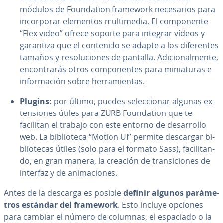
módulos de Fou­n­da­tion framework ne­ce­sa­rios para
in­co­r­po­rar elementos mu­l­ti­me­dia. El co­m­po­ne­n­te
“Flex video” ofrece soporte para integrar vídeos y
garantiza que el contenido se adapte a los di­fe­re­n­tes
tamaños y re­so­lu­cio­nes de pantalla. Adi­cio­na­l­me­n­te,
en­co­n­tra­rás otros co­m­po­ne­n­tes para mi­nia­tu­ras e
in­fo­r­ma­ción sobre he­rra­mie­n­tas.
Plugins:
por último, puedes se­le­c­cio­nar algunas ex­
te­n­sio­nes útiles para ZURB Fou­n­da­tion que te
facilitan el trabajo con este entorno de de­sa­rro­llo
web. La bi­blio­te­ca “Motion UI” permite descargar bi­
blio­te­cas útiles (solo para el formato Sass), fa­ci­li­ta­n­
do, en gran manera, la creación de tra­n­si­cio­nes de
interfaz y de ani­ma­cio­nes.
Antes de la descarga es posible
definir algunos pa­rá­me­
tros estándar del framework
. Esto incluye opciones
para cambiar el número de columnas, el espaciado o la