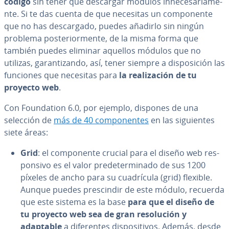
código
sin tener que descargar módulos in­ne­ce­sa­ria­me­
n­te. Si te das cuenta de que necesitas un co­m­po­ne­n­te
que no has de­s­ca­r­ga­do, puedes añadirlo sin ningún
problema po­s­te­rio­r­me­n­te, de la misma forma que
también puedes eliminar aquellos módulos que no
utilizas, ga­ra­n­ti­za­n­do, así, tener siempre a di­s­po­si­ción las
funciones que necesitas para
la rea­li­za­ción de tu
proyecto web
.
Con Fou­n­da­tion 6.0, por ejemplo, dispones de una
selección de
más de 40 co­m­po­ne­n­tes
en las si­guie­n­tes
siete áreas:
Grid
: el co­m­po­ne­n­te crucial para el diseño web re­s­
po­n­si­vo es el valor pre­de­te­r­mi­na­do de sus 1200
píxeles de ancho para su cua­drí­cu­la (grid) flexible.
Aunque puedes pre­s­ci­n­dir de este módulo, recuerda
que este sistema es la base
para que el
diseño de
tu proyecto web sea de gran re­so­lu­ción y
adaptable
a di­fe­re­n­tes di­s­po­si­ti­vos. Además, desde