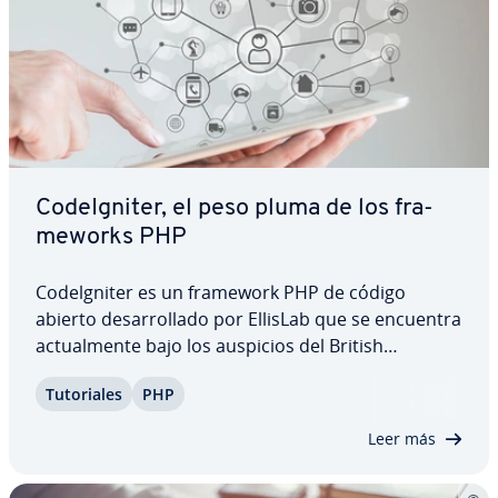
Co­deI­g­ni­ter, el peso pluma de los fra­
me­wo­r­ks PHP
Co­de­l­g­ni­ter es un framework PHP de código
abierto de­sa­rro­lla­do por EllisLab que se encuentra
ac­tua­l­me­n­te bajo los auspicios del British
Columbia Institute of Te­ch­no­lo­gy. Este software
Tu­to­ria­les
PHP
ligero se basa en un patrón de ar­qui­te­c­tu­ra MVC,
es alabado por su buen re­n­di­mie­n­to y ofrece
Leer más
una…