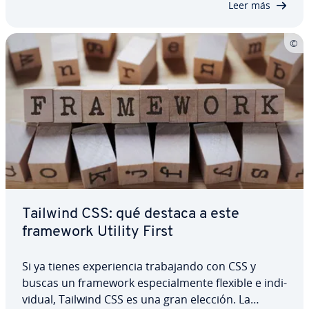
Leer más
Tailwind CSS: qué destaca a este
framework Utility First
Si ya tienes ex­pe­rie­n­cia tra­ba­ja­n­do con CSS y
buscas un framework es­pe­cia­l­me­n­te flexible e in­di­
vi­dual, Tailwind CSS es una gran elección. La