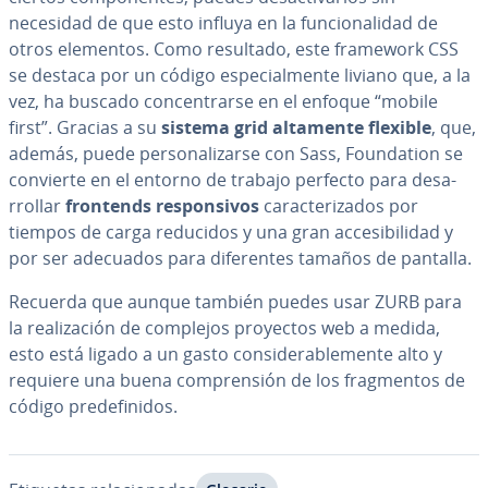
necesidad de que esto influya en la fu­n­cio­na­li­dad de
otros elementos. Como resultado, este framework CSS
se destaca por un código es­pe­cia­l­me­n­te liviano que, a la
vez, ha buscado co­n­ce­n­trar­se en el enfoque “mobile
first”. Gracias a su
sistema grid altamente flexible
, que,
además, puede pe­r­so­na­li­zar­se con Sass, Fou­n­da­tion se
convierte en el entorno de trabajo perfecto para de­sa­
rro­llar
frontends re­s­po­n­si­vos
ca­ra­c­te­ri­za­dos por
tiempos de carga reducidos y una gran ac­ce­si­bi­li­dad y
por ser adecuados para di­fe­re­n­tes tamaños de pantalla.
Recuerda que aunque también puedes usar ZURB para
la rea­li­za­ción de complejos proyectos web a medida,
esto está ligado a un gasto co­n­si­de­ra­ble­me­n­te alto y
requiere una buena co­m­pre­n­sión de los fra­g­me­n­tos de
código pre­de­fi­ni­dos.