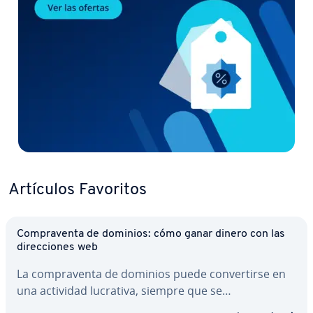
Artículos Favoritos
Co­m­pra­ve­n­ta de dominios: cómo ganar dinero con las
di­re­c­cio­nes web
La co­m­pra­ve­n­ta de dominios puede co­n­ve­r­ti­r­se en
una actividad lucrativa, siempre que se…