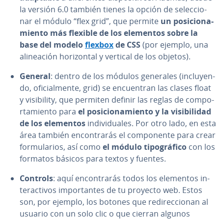
la versión 6.0 también tienes la opción de se­le­c­cio­
nar el módulo “flex grid”, que permite
un po­si­cio­na­
mie­n­to más flexible de los elementos sobre la
base del modelo
flexbox
de CSS
(por ejemplo, una
ali­nea­ción ho­ri­zo­n­tal y vertical de los objetos).
General
: dentro de los módulos generales (in­clu­ye­n­
do, ofi­cia­l­me­n­te, grid) se en­cue­n­tran las clases float
y vi­si­bi­li­ty, que permiten definir las reglas de co­m­po­
r­ta­mie­n­to para
el po­si­cio­na­mie­n­to y la vi­si­bi­li­dad
de los elementos
in­di­vi­dua­les. Por otro lado, en esta
área también en­co­n­tra­rás el co­m­po­ne­n­te para crear
fo­r­mu­la­rios, así como
el módulo ti­po­grá­fi­co
con los
formatos básicos para textos y fuentes.
Controls
: aquí en­co­n­tra­rás todos los elementos in­
ter­ac­ti­vos im­po­r­ta­n­tes de tu proyecto web. Estos
son, por ejemplo, los botones que re­di­re­c­cio­nan al
usuario con un solo clic o que cierran algunos