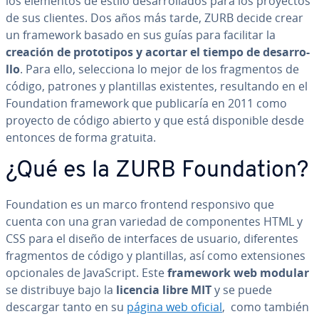
los elementos de estilo de­sa­rro­lla­dos para los proyectos
de sus clientes. Dos años más tarde, ZURB decide crear
un framework basado en sus guías para facilitar la
creación de pro­to­ti­pos y acortar el tiempo de de­sa­rro­
llo
. Para ello, se­le­c­cio­na lo mejor de los fra­g­me­n­tos de
código, patrones y pla­n­ti­llas exi­s­te­n­tes, re­su­l­ta­n­do en el
Fou­n­da­tion framework que pu­bli­ca­ría en 2011 como
proyecto de código abierto y que está di­s­po­ni­ble desde
entonces de forma gratuita.
¿Qué es la ZURB Fou­n­da­tion?
Fou­n­da­tion es un marco frontend re­s­po­n­si­vo que
cuenta con una gran variedad de co­m­po­ne­n­tes HTML y
CSS para el diseño de in­te­r­fa­ces de usuario, di­fe­re­n­tes
fra­g­me­n­tos de código y pla­n­ti­llas, así como ex­te­n­sio­nes
op­cio­na­les de Ja­va­S­cri­pt. Este
framework web modular
se di­s­tri­bu­ye bajo la
licencia libre MIT
y se puede
descargar tanto en su
página web oficial
, como también