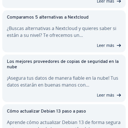
Leer más
Co­m­pa­ra­mos 5 al­te­r­na­ti­vas a Nextcloud
¿Buscas al­te­r­na­ti­vas a Nextcloud y quieres saber si
están a su nivel? Te ofrecemos un…
Leer más
Los mejores pro­vee­do­res de copias de seguridad en la
nube
¡Asegura tus datos de manera fiable en la nube! Tus
datos estarán en buenas manos con…
Leer más
Cómo ac­tua­li­zar Debian 13 paso a paso
Aprende cómo ac­tua­li­zar Debian 13 de forma segura