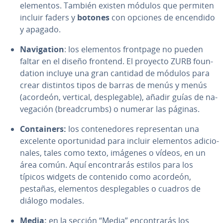
elementos. También existen módulos que permiten
incluir faders y
botones
con opciones de encendido
y apagado.
Na­vi­ga­tion
: los elementos frontpage no pueden
faltar en el diseño frontend. El proyecto ZURB fou­n­
da­tion incluye una gran cantidad de módulos para
crear distintos tipos de barras de menús y menús
(acordeón, vertical, de­s­ple­ga­ble), añadir guías de na­
ve­ga­ción (brea­d­cru­m­bs) o numerar las páginas.
Co­n­tai­ne­rs:
los co­n­te­ne­do­res re­pre­se­n­tan una
excelente opo­r­tu­ni­dad para incluir elementos adi­cio­
na­les, tales como texto, imágenes o vídeos, en un
área común. Aquí en­co­n­tra­rás estilos para los
típicos widgets de contenido como acordeón,
pestañas, elementos de­s­ple­ga­bles o cuadros de
diálogo modales.
Media:
en la sección “Media” en­co­n­tra­rás los