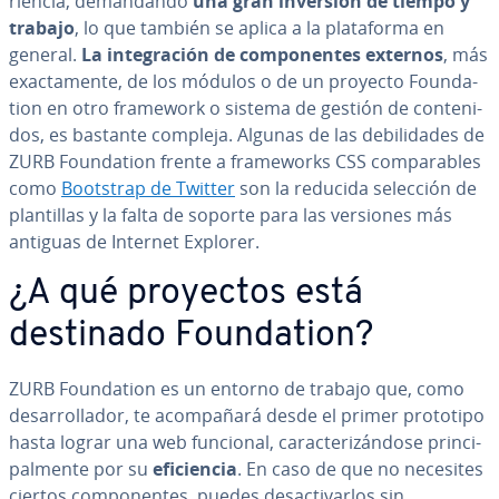
rie­n­cia, de­ma­n­da­n­do
una gran inversión de tiempo y
trabajo
, lo que también se aplica a la pla­ta­fo­r­ma en
general.
La in­te­gra­ción de co­m­po­ne­n­tes externos
, más
exac­ta­me­n­te, de los módulos o de un proyecto Fou­n­da­
tion en otro framework o sistema de gestión de co­n­te­ni­
dos, es bastante compleja. Algunas de las de­bi­li­da­des de
ZURB Fou­n­da­tion frente a fra­me­wo­r­ks CSS co­m­pa­ra­bles
como
Bootstrap de Twitter
son la reducida selección de
pla­n­ti­llas y la falta de soporte para las versiones más
antiguas de Internet Explorer.
¿A qué proyectos está
destinado Fou­n­da­tion?
ZURB Fou­n­da­tion es un entorno de trabajo que, como
de­sa­rro­lla­dor, te aco­m­pa­ña­rá desde el primer prototipo
hasta lograr una web funcional, ca­ra­c­te­ri­zá­n­do­se pri­n­ci­
pa­l­me­n­te por su
efi­cie­n­cia
. En caso de que no necesites
ciertos co­m­po­ne­n­tes, puedes des­ac­ti­var­los sin