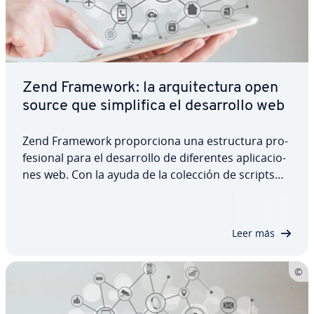
Zend Framework: la ar­qui­te­c­tu­ra open
source que si­m­pli­fi­ca el de­sa­rro­llo web
Zend Framework pro­po­r­cio­na una es­tru­c­tu­ra pro­
fe­sio­nal para el de­sa­rro­llo de di­fe­re­n­tes apli­ca­cio­
nes web. Con la ayuda de la colección de scripts
PHP y de sus co­m­po­ne­n­tes pre­de­fi­ni­dos, es
posible programar y ahorrar tiempo y esfuerzo en
la creación de comercios ele­c­tró­ni­cos o…
Leer más