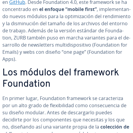
en
GitHub
. Desde Fou­n­da­tion 4.0, este framework se ha
co­n­ce­n­tra­do en
el enfoque “mobile first”
, im­ple­me­n­ta­n­
do nuevos módulos para la op­ti­mi­za­ción del re­n­di­mie­n­to
y la di­s­mi­nu­ción del tamaño de los archivos del entorno
de trabajo. Además de la versión estándar de Fou­n­da­
tion, ZURB también puso en marcha variantes para el de­
sa­rro­llo de ne­w­s­le­t­te­rs mu­l­ti­di­s­po­si­ti­vo (Fou­n­da­tion for
Emails) y webs con diseño “one page” (Fou­n­da­tion for
Apps).
Los módulos del framework
Fou­n­da­tion
En primer lugar, Fou­n­da­tion framework se ca­ra­c­te­ri­za
por un alto grado de fle­xi­bi­li­dad como co­n­se­cue­n­cia de
su diseño modular. Antes de de­s­ca­r­gar­lo puedes
decidirte por los co­m­po­ne­n­tes que necesitas y los que
no, diseñando así una variante propia de la
colección de