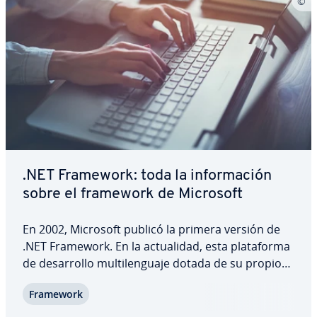
.NET Framework: toda la in­fo­r­ma­ción
sobre el framework de Microsoft
En 2002, Microsoft publicó la primera versión de
.NET Framework. En la ac­tua­li­dad, esta pla­ta­fo­r­ma
de de­sa­rro­llo mu­l­ti­le­n­gua­je dotada de su propio
entorno en tiempo de ejecución se ha es­ta­ble­ci­do
Framework
como una parte integral de Windows. ¿Qué es
exac­ta­me­n­te el framework y las…