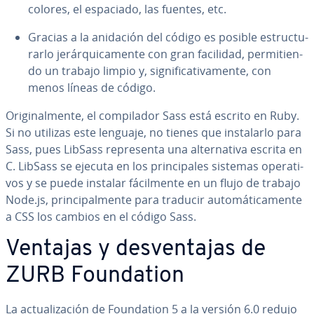
colores, el espaciado, las fuentes, etc.
Gracias a la anidación del código es posible es­tru­c­tu­
rar­lo je­rá­r­qui­ca­me­n­te con gran facilidad, pe­r­mi­tie­n­
do un trabajo limpio y, si­g­ni­fi­ca­ti­va­me­n­te, con
menos líneas de código.
Ori­gi­na­l­me­n­te, el co­m­pi­la­dor Sass está escrito en Ruby.
Si no utilizas este lenguaje, no tienes que in­s­ta­lar­lo para
Sass, pues LibSass re­pre­se­n­ta una al­te­r­na­ti­va escrita en
C. LibSass se ejecuta en los pri­n­ci­pa­les sistemas ope­ra­ti­
vos y se puede instalar fá­ci­l­me­n­te en un flujo de trabajo
Node.js, pri­n­ci­pa­l­me­n­te para traducir au­to­má­ti­ca­me­n­te
a CSS los cambios en el código Sass.
Ventajas y de­s­ve­n­ta­jas de
ZURB Fou­n­da­tion
La ac­tua­li­za­ción de Fou­n­da­tion 5 a la versión 6.0 redujo