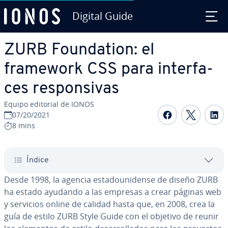
Digital Guide
Saltar al contenido principal
ZURB Fou­n­da­tion: el
framework CSS para in­te­r­fa­
ces re­s­po­n­si­vas
Equipo editorial de IONOS
Compartir 
Compar
C
07/20/2021
8 mins
Índice
Desde 1998, la agencia es­ta­dou­ni­de­n­se de diseño ZURB
ha estado ayudando a las empresas a crear páginas web
y servicios online de calidad hasta que, en 2008, crea la
guía de estilo ZURB Style Guide con el objetivo de reunir