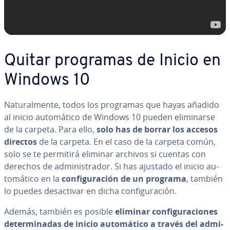
Quitar programas de Inicio en
Windows 10
Na­tu­ra­l­me­n­te, todos los programas que hayas añadido
al inicio au­to­má­ti­co de Windows 10 pueden eli­mi­nar­se
de la carpeta. Para ello,
solo has de borrar los accesos
directos
de la carpeta. En el caso de la carpeta común,
solo se te permitirá eliminar archivos si cuentas con
derechos de ad­mi­ni­s­tra­dor. Si has ajustado el inicio au­
to­má­ti­co en la
co­n­fi­gu­ra­ción de un programa
, también
lo puedes des­ac­ti­var en dicha co­n­fi­gu­ra­ción.
Además, también es posible
eliminar co­n­fi­gu­ra­cio­nes
de­te­r­mi­na­das de inicio au­to­má­ti­co a través del ad­mi­