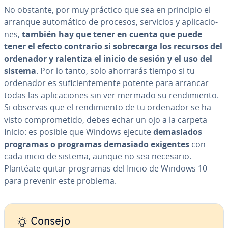
No obstante, por muy práctico que sea en principio el
arranque au­to­má­ti­co de procesos, servicios y apli­ca­cio­
nes,
también hay que tener en cuenta que puede
tener el efecto contrario si so­bre­ca­r­ga los recursos del
ordenador y ralentiza el inicio de sesión y el uso del
sistema
. Por lo tanto, solo ahorrarás tiempo si tu
ordenador es su­fi­cie­n­te­me­n­te potente para arrancar
todas las apli­ca­cio­nes sin ver mermado su re­n­di­mie­n­to.
Si observas que el re­n­di­mie­n­to de tu ordenador se ha
visto co­m­pro­me­ti­do, debes echar un ojo a la carpeta
Inicio: es posible que Windows ejecute
de­ma­sia­dos
programas o programas demasiado exigentes
con
cada inicio de sistema, aunque no sea necesario.
Plantéate quitar programas del Inicio de Windows 10
para prevenir este problema.
Consejo