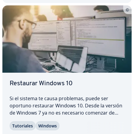
Restaurar Windows 10
Si el sistema te causa problemas, puede ser
oportuno restaurar Windows 10. Desde la versión
de Windows 7 ya no es necesario comenzar de
cero después de llevar a cabo la re­s­tau­ra­ción, sino
Tu­to­ria­les
Windows
que, , es posible mantener y y do­cu­me­n­tos.