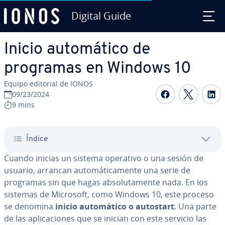
Digital Guide
Saltar al contenido principal
Inicio au­to­má­ti­co de
programas en Windows 10
Equipo editorial de IONOS
Compartir 
Compar
C
09/23/2024
9 mins
Índice
Cuando inicias un sistema operativo o una sesión de
usuario, arrancan au­to­má­ti­ca­me­n­te una serie de
programas sin que hagas ab­so­lu­ta­me­n­te nada. En los
sistemas de Microsoft, como Windows 10, este proceso
se denomina
inicio au­to­má­ti­co o autostart
. Una parte
de las apli­ca­cio­nes que se inician con este servicio las