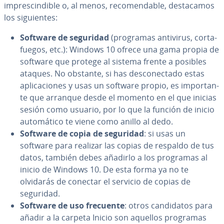
im­pre­s­ci­n­di­ble o, al menos, re­co­me­n­da­ble, de­s­ta­ca­mos
los si­guie­n­tes:
Software de seguridad
(programas antivirus, co­r­ta­
fue­gos, etc.): Windows 10 ofrece una gama propia de
software que protege al sistema frente a posibles
ataques. No obstante, si has de­s­co­ne­c­ta­do estas
apli­ca­cio­nes y usas un software propio, es im­po­r­ta­n­
te que arranque desde el momento en el que inicias
sesión como usuario, por lo que la función de inicio
au­to­má­ti­co te viene como anillo al dedo.
Software de copia de seguridad
: si usas un
software para realizar las copias de respaldo de tus
datos, también debes añadirlo a los programas al
inicio de Windows 10. De esta forma ya no te
olvidarás de conectar el servicio de copias de
seguridad.
Software de uso frecuente
: otros ca­n­di­da­tos para
añadir a la carpeta Inicio son aquellos programas