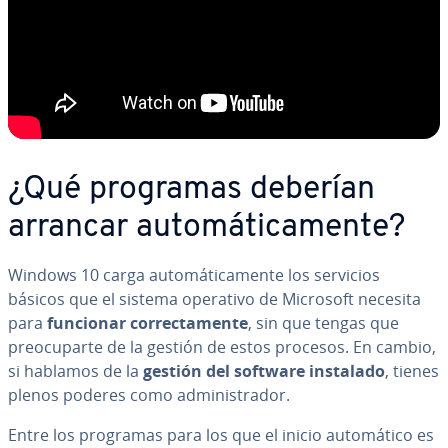
¿Qué programas deberían
arrancar au­to­má­ti­ca­me­n­te?
Windows 10 carga au­to­má­ti­ca­me­n­te los servicios
básicos que el sistema operativo de Microsoft necesita
para
funcionar co­rre­c­ta­me­n­te
, sin que tengas que
preo­cu­par­te de la gestión de estos procesos. En cambio,
si hablamos de la
gestión del software instalado
, tienes
plenos poderes como ad­mi­ni­s­tra­dor.
Entre los programas para los que el inicio au­to­má­ti­co es