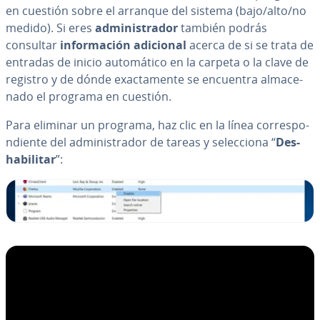
en cuestión sobre el arranque del sistema (bajo/alto/no
medido). Si eres
ad­mi­ni­s­tra­dor
también podrás
consultar
in­fo­r­ma­ción adicional
acerca de si se trata de
entradas de inicio au­to­má­ti­co en la carpeta o la clave de
registro y de dónde exac­ta­me­n­te se encuentra al­ma­ce­
na­do el programa en cuestión.
Para eliminar un programa, haz clic en la línea co­rre­s­po­
n­die­n­te del ad­mi­ni­s­tra­dor de tareas y se­le­c­cio­na “
Des­
ha­bi­li­tar
”: