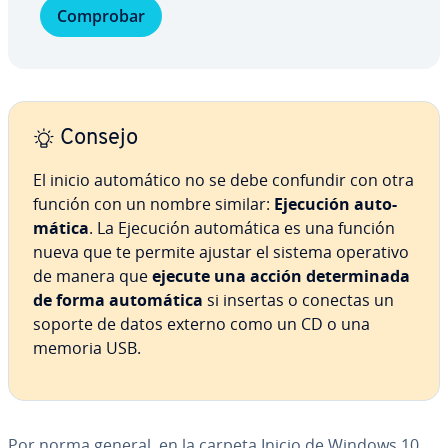
Comprobar
Consejo
El inicio au­to­má­ti­co no
se debe confundir con otra
función con un nombre similar:
Ejecución au­to­
má­ti­ca
. La Ejecución au­to­má­ti­ca es una función
nueva que te permite ajustar el sistema operativo
de manera que
ejecute una acción de­te­r­mi­na­da
de forma au­to­má­ti­ca
si insertas o conectas un
soporte de datos externo como un CD o una
memoria USB.
Por norma general, en la carpeta Inicio de Windows 10