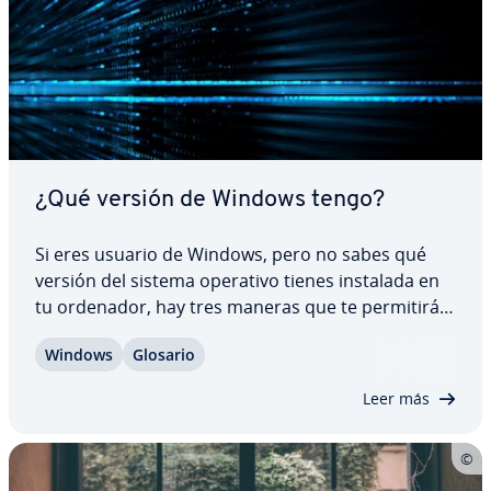
¿Qué versión de Windows tengo?
Si eres usuario de Windows, pero no sabes qué
versión del sistema operativo tienes instalada en
tu ordenador, hay tres maneras que te pe­r­mi­ti­rán
saber en cuestión de segundos qué versión de
Windows
Glosario
Windows tienes: puedes utilizar un atajo, ir al
panel de control o utilizar la consola de…
Leer más