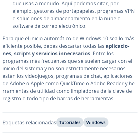
que usas a menudo. Aquí podemos citar, por
ejemplo, gestores de po­r­ta­pa­pe­les, programas VPN
o so­lu­cio­nes de al­ma­ce­na­mie­n­to en la nube o
software de correo ele­c­tró­ni­co.
Para que el inicio au­to­má­ti­co de Windows 10 sea lo más
eficiente posible, debes descartar todas las
apli­ca­cio­
nes, scripts y servicios in­ne­ce­sa­rios
. Entre los
programas más fre­cue­n­tes que se suelen cargar con el
inicio del sistema y no son es­tri­c­ta­me­n­te ne­ce­sa­rios
están los vi­deo­jue­gos, programas de chat, apli­ca­cio­nes
de Adobe o Apple como QuickTime o Adobe Reader y he­
rra­mie­n­tas de utilidad como li­m­pia­do­res de la clave de
registro o todo tipo de barras de he­rra­mie­n­tas.
Etiquetas re­la­cio­na­das
Tu­to­ria­les
Windows