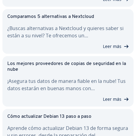
Co­m­pa­ra­mos 5 al­te­r­na­ti­vas a Nextcloud
¿Buscas al­te­r­na­ti­vas a Nextcloud y quieres saber si
están a su nivel? Te ofrecemos un…
Leer más
Los mejores pro­vee­do­res de copias de seguridad en la
nube
¡Asegura tus datos de manera fiable en la nube! Tus
datos estarán en buenas manos con…
Leer más
Cómo ac­tua­li­zar Debian 13 paso a paso
Aprende cómo ac­tua­li­zar Debian 13 de forma segura
y sin errores, desde la pre­pa­ra­ción del…