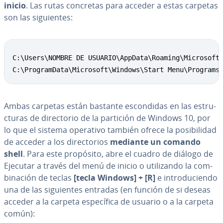
inicio
. Las rutas concretas para acceder a estas carpetas
son las si­guie­n­tes:
Copy
C:\Users\NOMBRE DE USUARIO\AppData\Roaming\Microsoft\
C:\ProgramData\Microsoft\Windows\Start Menu\Programs
Ambas carpetas están bastante es­co­n­di­das en las es­tru­
c­tu­ras de di­re­c­to­rio de la partición de Windows 10, por
lo que el sistema operativo también ofrece la po­si­bi­li­dad
de acceder a los di­re­c­to­rios
mediante un comando
shell
. Para este propósito, abre el cuadro de diálogo de
Ejecutar a través del menú de inicio o uti­li­za­n­do la co­m­
bi­na­ción de teclas
[tecla Windows] + [R]
e in­tro­du­cie­n­do
una de las si­guie­n­tes entradas (en función de si deseas
acceder a la carpeta es­pe­cí­fi­ca de usuario o a la carpeta
común):