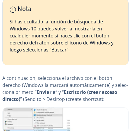
Nota
Si has ocultado la función de búsqueda de
Windows 10 puedes volver a mostrarla en
cualquier momento si haces clic con el botón
derecho del ratón sobre el icono de Windows y
luego se­le­c­cio­nas “Buscar”.
A co­n­ti­nua­ción, se­le­c­cio­na el archivo con el botón
derecho (Windows la marcará au­to­má­ti­ca­me­n­te) y se­le­c­
cio­na primero “
Enviar a
” y “
Es­cri­to­rio (crear acceso
directo)
” (Send to > Desktop (create shortcut):