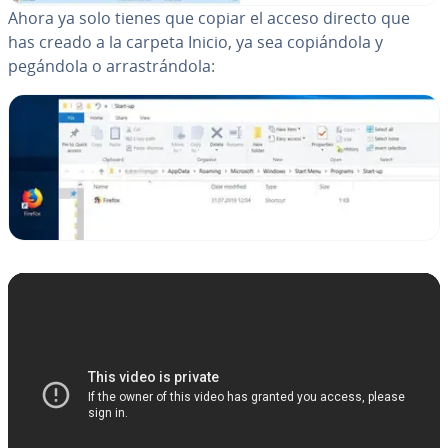
Ahora ya solo tienes que copiar el acceso directo que
has creado a la carpeta Inicio, ya sea co­piá­n­do­la y
pegándola o arra­s­trá­n­do­la: