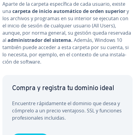
Aparte de la carpeta es­pe­cí­fi­ca de cada usuario, existe
una
carpeta de inicio au­to­má­ti­co de orden superior
y
los archivos y programas en su interior se ejecutan con
el inicio de sesión de cualquier usuario (All Users),
aunque, por norma general, su gestión queda reservada
al
ad­mi­ni­s­tra­dor del sistema.
Además, Windows 10
también puede acceder a esta carpeta por su cuenta, si
lo necesita, por ejemplo, en el contexto de una in­s­ta­la­
ción de software.
Compra y registra tu dominio ideal
Encuentre rá­pi­da­me­n­te el dominio que desea y
cómprelo a un precio ventajoso. SSL y funciones
pro­fe­sio­na­les incluidas.