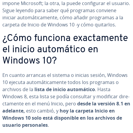
impone Microsoft; la otra, la puede co­n­fi­gu­rar el usuario.
Sigue leyendo para saber qué programas conviene
iniciar au­to­má­ti­ca­me­n­te, cómo añadir programas a la
carpeta de Inicio de Windows 10 ‒y cómo quitarlos.
¿Cómo funciona exac­ta­me­n­te
el inicio au­to­má­ti­co en
Windows 10?
En cuanto arrancas el sistema o inicias sesión, Windows
10 ejecuta au­to­má­ti­ca­me­n­te todos los programas o
archivos de la
lista de inicio au­to­má­ti­co
. Hasta
Windows 8, esta lista se podía consultar y modificar di­re­
c­ta­me­n­te en el menú Inicio, pero
desde la versión 8.1 en
adelante,
esto cambió, y
hoy la carpeta Inicio en
Windows 10 solo está di­s­po­ni­ble en los archivos de
usuario pe­r­so­na­les
.