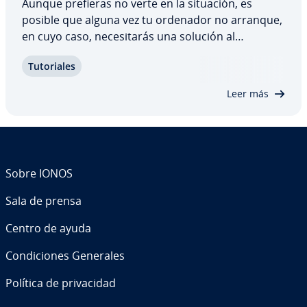
Aunque prefieras no verte en la situación, es
posible que alguna vez tu ordenador no arranque,
en cuyo caso, ne­ce­si­ta­rás una solución al
problema. Pero ¿sabrías a qué se podría deber? Te
Tu­to­ria­les
mostramos las causas más comunes de que un
ordenador no arranque y te ex­pli­ca­mos cómo se…
Leer más
Sobre IONOS
Sala de prensa
Centro de ayuda
Co­n­di­cio­nes Generales
Política de pri­va­ci­dad