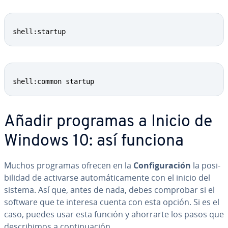
Copy
shell:startup
Copy
shell:common startup
Añadir programas a Inicio de
Windows 10: así funciona
Muchos programas ofrecen en la
Co­n­fi­gu­ra­ción
la po­si­
bi­li­dad de activarse au­to­má­ti­ca­me­n­te con el inicio del
sistema. Así que, antes de nada, debes comprobar si el
software que te interesa cuenta con esta opción. Si es el
caso, puedes usar esta función y ahorrarte los pasos que
de­s­cri­bi­mos a co­n­ti­nua­ción.