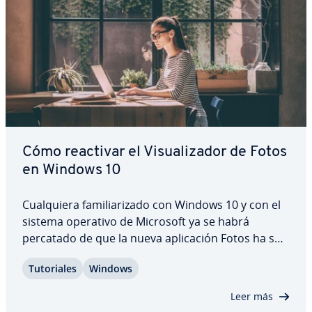
Cómo reactivar el Vi­sua­li­za­dor de Fotos
en Windows 10
Cua­l­quie­ra fa­mi­lia­ri­za­do con Windows 10 y con el
sistema operativo de Microsoft ya se habrá
percatado de que la nueva apli­ca­ción Fotos ha su­
s­ti­tui­do al antiguo Vi­sua­li­za­dor de Fotos de
Tu­to­ria­les
Windows
Windows. Pero hay un truco para seguir uti­li­zá­n­
do­lo: con unos pocos ajustes en el registro de…
Leer más