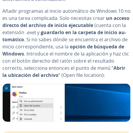
Añadir programas al inicio au­to­má­ti­co de Windows 10 no
es una tarea co­m­pli­ca­da. Solo necesitas crear
un acceso
directo del archivo de inicio eje­cu­ta­ble
(cuenta con la
extensión
.exe
) y
guardarlo en la carpeta de
inicio au­
to­má­ti­co
. Si no sabes dónde se encuentra el archivo de
inicio co­rre­s­po­n­die­n­te, usa la
opción de búsqueda de
Windows
. Introduce el nombre de la apli­ca­ción y haz clic
con el botón derecho del ratón sobre el resultado
correcto, se­le­c­cio­na entonces el punto de menú “
Abrir
la ubicación del archivo
” (Open file location):