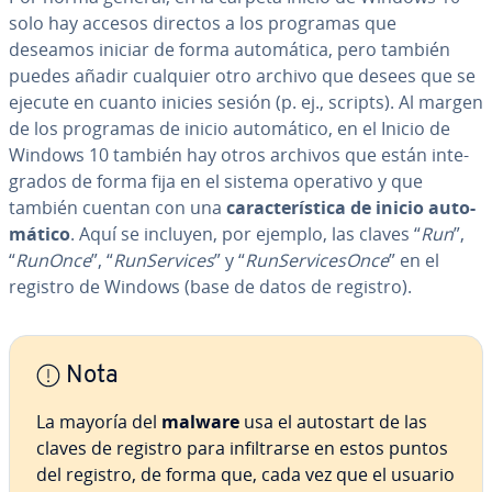
solo hay accesos directos a los programas que
deseamos iniciar de forma au­to­má­ti­ca, pero también
puedes añadir cualquier otro archivo que desees que se
ejecute en cuanto inicies sesión (p. ej., scripts). Al margen
de los programas de inicio au­to­má­ti­co, en el Inicio de
Windows 10 también hay otros archivos que están in­te­
gra­dos de forma fija en el sistema operativo y que
también cuentan con una
ca­ra­c­te­rí­s­ti­ca de inicio au­to­
má­ti­co
. Aquí se incluyen, por ejemplo, las claves “
Run
”,
“
RunOnce
”, “
Ru­n­Se­r­vi­ces
” y “
Ru­n­Se­r­vi­ce­sO­n­ce
” en el
registro de Windows (base de datos de registro).
Nota
La mayoría del
malware
usa el autostart de las
claves de registro para in­fi­l­trar­se en estos puntos
del registro, de forma que, cada vez que el usuario