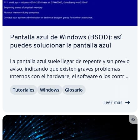
Pantalla azul de Windows (BSOD): así
puedes so­lu­cio­nar la pantalla azul
La pantalla azul suele llegar de repente y sin previo
aviso, indicando que existen graves problemas
internos con el hardware, el software o los co­n­tro­
la­do­res. Si Windows no puede seguir eje­cu­tá­n­do­se
Tu­to­ria­les
Windows
Glosario
debido a este problema, el apagado forzoso se
produce en forma de pantalla azul,…
Leer más