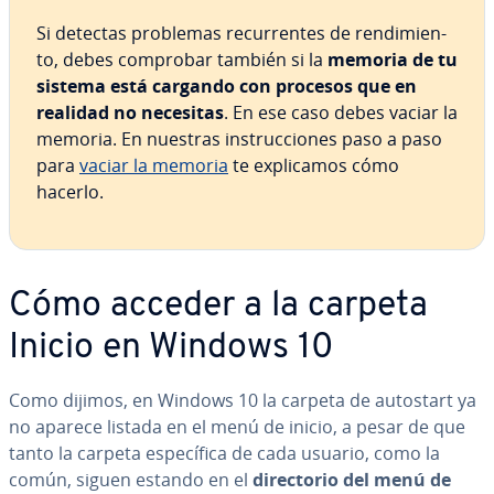
Si detectas problemas re­cu­rre­n­tes de re­n­di­mie­n­
to, debes comprobar también si la
memoria de tu
sistema está cargando con procesos que en
realidad no necesitas
. En ese caso debes vaciar la
memoria. En nuestras in­s­tru­c­cio­nes paso a paso
para
vaciar la memoria
te ex­pli­ca­mos cómo
hacerlo.
Cómo acceder a la carpeta
Inicio en Windows 10
Como dijimos, en Windows 10 la carpeta de autostart ya
no aparece listada en el menú de inicio, a pesar de que
tanto la carpeta es­pe­cí­fi­ca de cada usuario, como la
común, siguen estando en el
di­re­c­to­rio del menú de