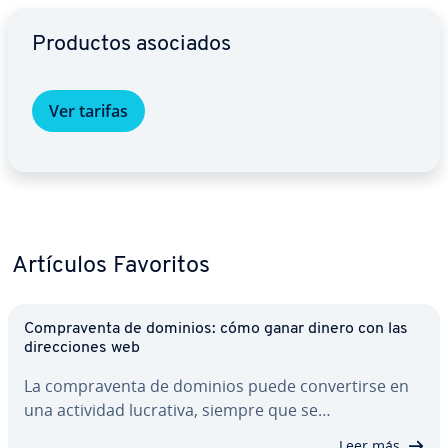
Ir al menú principal
Productos asociados
Ver tarifas
Artículos Favoritos
Co­m­pra­ve­n­ta de dominios: cómo ganar dinero con las
di­re­c­cio­nes web
La co­m­pra­ve­n­ta de dominios puede co­n­ve­r­ti­r­se en
una actividad lucrativa, siempre que se…
Leer más