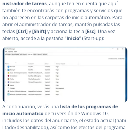
ni­s­tra­dor de tareas
, aunque ten en cuenta que aquí
también te en­co­n­tra­rás con programas y servicios que
no aparecen en las carpetas de inicio au­to­má­ti­co. Para
abrir el ad­mi­ni­s­tra­dor de tareas, mantén pulsadas las
teclas
[Ctrl]
y
[Shift]
y acciona la tecla
[Esc]
. Una vez
abierto, accede a la pestaña “
Inicio
” (Start-up):
A co­n­ti­nua­ción, verás una
lista de los programas de
inicio au­to­má­ti­co
de tu versión de Windows 10,
incluidos los datos del anu­n­cia­n­te, el estado actual (ha­bi­
li­ta­do/des­ha­bi­li­ta­do), así como los efectos del programa