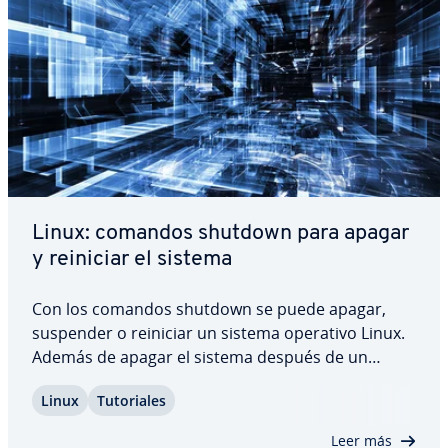
Linux: comandos shutdown para apagar
y reiniciar el sistema
Con los comandos shutdown se puede apagar,
suspender o reiniciar un sistema operativo Linux.
Además de apagar el sistema después de un
periodo de tiempo, también permiten apagar la
Linux
Tu­to­ria­les
fuente de ali­me­n­ta­ción principal, co­n­fi­gu­rar un
llamado mensaje de pared o cancelar un apagado
Leer más