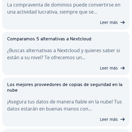
La co­m­pra­ve­n­ta de dominios puede co­n­ve­r­ti­r­se en
una actividad lucrativa, siempre que se…
Leer más
Co­m­pa­ra­mos 5 al­te­r­na­ti­vas a Nextcloud
¿Buscas al­te­r­na­ti­vas a Nextcloud y quieres saber si
están a su nivel? Te ofrecemos un…
Leer más
Los mejores pro­vee­do­res de copias de seguridad en la
nube
¡Asegura tus datos de manera fiable en la nube! Tus
datos estarán en buenas manos con…
Leer más