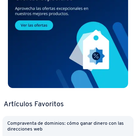
Artículos Favoritos
Co­m­pra­ve­n­ta de dominios: cómo ganar dinero con las
di­re­c­cio­nes web