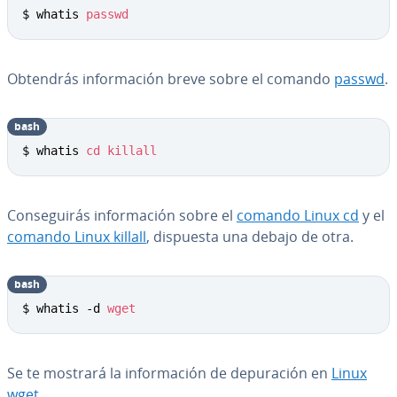
$ whatis 
passwd
Obtendrás in­fo­r­ma­ción breve sobre el comando
passwd
.
bash
Copy
$ whatis 
cd
killall
Co­n­se­gui­rás in­fo­r­ma­ción sobre el
comando Linux cd
y el
comando Linux killall
, dispuesta una debajo de otra.
bash
Copy
$ whatis -d 
wget
Se te mostrará la in­fo­r­ma­ción de de­pu­ra­ción en
Linux
wget
.