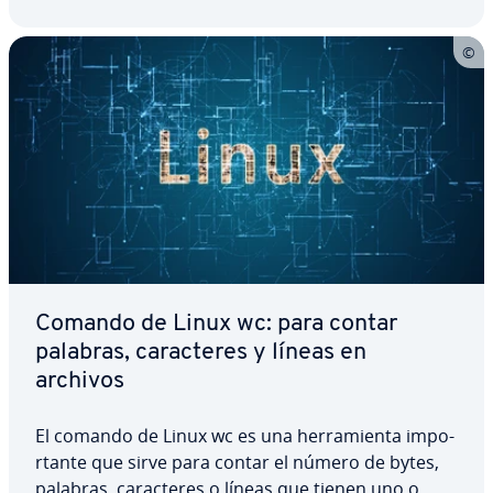
ya…
Comando de Linux wc: para contar
palabras, ca­ra­c­te­res y líneas en
archivos
El comando de Linux wc es una he­rra­mie­n­ta im­po­
r­ta­n­te que sirve para contar el número de bytes,
palabras, ca­ra­c­te­res o líneas que tienen uno o