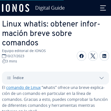
Digital Guide
Saltar al contenido principal
Linux whatis: obtener in­fo­r­
ma­ción breve sobre
comandos
Equipo editorial de IONOS
Compartir 
Compar
C
10/27/2023
3 mins
Índice
El
comando de Linux
“whatis” ofrece una breve ex­pli­ca­
ción de un comando en pa­r­ti­cu­lar en la línea de
comandos. Gracias a esto, puedes comprobar la función
de di­fe­re­n­tes comandos y he­rra­mie­n­tas mientras