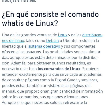
trabajas en la shell.
¿En qué consiste el comando
whatis de Linux?
Una de las grandes ventajas de
Linux
y de las
di­s­tri­bu­cio­
nes de Linux
, tales como
Debian
o Ubuntu, reside en la
libertad que el
sistema operativo
y sus co­m­po­ne­n­tes
ofrecen a los usuarios. Las po­si­bi­li­da­des son casi ili­mi­ta­
das, aunque estas están de­te­r­mi­na­das por la di­s­tri­bu­
ción. Además, para obtener buenos re­su­l­ta­dos, es
necesario usar bien
los comandos de Linux
. Si quieres
entender exac­ta­me­n­te para qué sirve cada uno, además
de consultar páginas como la Digital Guide y similares,
puedes echar también un vistazo a las páginas del
manual, que pro­po­r­cio­nan gran cantidad de in­fo­r­ma­ción
sobre los comandos, sus opciones y li­mi­ta­cio­nes.
Aunque si lo que necesitas solo es re­fre­s­car­te la