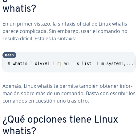
whatis?
En un primer vistazo, la sintaxis oficial de Linux whatis
parece co­m­pli­ca­da. Sin embargo, usar el comando no
resulta difícil. Esta es la sintaxis:
bash
Copy
$ whatis 
[
-dlv?V
]
[
-r
|
-w
]
[
-s list
]
[
-m system
[
,
..
.
]
Además, Linux whatis te permite también obtener in­fo­r­
ma­ción sobre más de un comando. Basta con escribir los
comandos en cuestión uno tras otro.
¿Qué opciones tiene Linux
whatis?