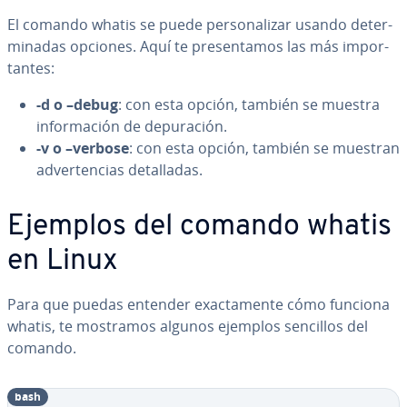
El comando whatis se puede pe­r­so­na­li­zar usando de­te­r­
mi­na­das opciones. Aquí te pre­se­n­ta­mos las más im­po­r­
ta­n­tes:
-d o –debug
: con esta opción, también se muestra
in­fo­r­ma­ción de de­pu­ra­ción.
-v o –verbose
: con esta opción, también se muestran
ad­ve­r­te­n­cias de­ta­lla­das.
Ejemplos del comando whatis
en Linux
Para que puedas entender exac­ta­me­n­te cómo funciona
whatis, te mostramos algunos ejemplos sencillos del
comando.
bash
Copy