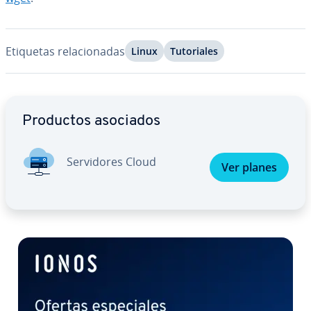
Etiquetas re­la­cio­na­das
Linux
Tu­to­ria­les
Ir al menú principal
Productos asociados
Se­r­vi­do­res Cloud
Ver planes