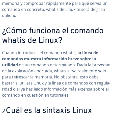
memoria y comprobar rá­pi­da­me­n­te para qué servía un
comando en concreto, whatis de Linux te será de gran
utilidad.
¿Cómo funciona el comando
whatis de Linux?
Cuando in­tro­du­ces el comando whatis,
la línea de
comandos muestra in­fo­r­ma­ción breve sobre la
utilidad
de un comando de­te­r­mi­na­do. Dada la brevedad
de la ex­pli­ca­ción aportada, whatis sirve realmente solo
para refrescar la memoria. No obstante, esto debe
bastar si utilizas Linux y la línea de comandos con re­gu­la­
ri­dad o si ya has leído in­fo­r­ma­ción más extensa sobre el
comando en cuestión en tu­to­ria­les.
¿Cuál es la sintaxis Linux