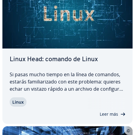
Linux Head: comando de Linux
Si pasas mucho tiempo en la línea de comandos,
estarás fa­mi­lia­ri­za­do con este problema: quieres
echar un vistazo rápido a un archivo de co­n­fi­gu­ra­
ción sin tener que abrir el editor entero. Con el
Linux
comando Linux Head esto es muy fácil. Además,
este comando es perfecto para limitar…
Leer más