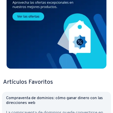
Artículos Favoritos
Co­m­pra­ve­n­ta de dominios: cómo ganar dinero con las
di­re­c­cio­nes web
La co­m­pra­ve­n­ta de dominios puede co­n­ve­r­ti­r­se en