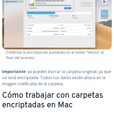
Confirma la en­cri­p­ta­ción pulsando en el botón “Hecho” al
final del proceso.
Im­po­r­ta­n­te
: ya puedes borrar la carpeta original, ya que
no está en­cri­p­ta­da. Todos tus datos están ahora en la
imagen co­di­fi­ca­da de la carpeta.
Cómo trabajar con carpetas
en­cri­p­ta­das en Mac