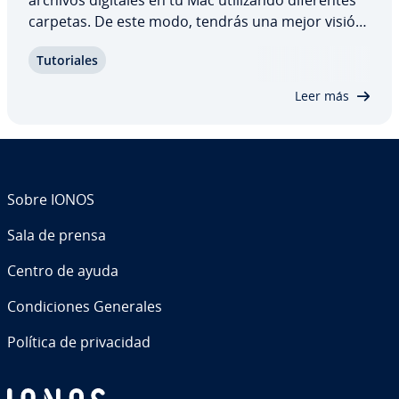
carpetas. De este modo, tendrás una mejor visión
de conjunto y ahorrarás tiempo. Crear una nueva
Tu­to­ria­les
carpeta en macOS es muy sencillo: te mostramos
tres maneras sencillas de crear carpetas y…
Leer más
Sobre IONOS
Sala de prensa
Centro de ayuda
Co­n­di­cio­nes Generales
Política de pri­va­ci­dad