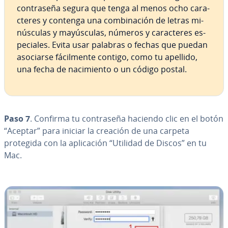
co­n­tra­se­ña segura que tenga al menos ocho ca­ra­
c­te­res y contenga una co­m­bi­na­ción de letras mi­
nú­s­cu­las y ma­yú­s­cu­las, números y ca­ra­c­te­res es­
pe­cia­les. Evita usar palabras o fechas que puedan
asociarse fá­ci­l­me­n­te contigo, como tu apellido,
una fecha de na­ci­mie­n­to o un código postal.
Paso 7
. Confirma tu co­n­tra­se­ña haciendo clic en el botón
“Aceptar” para iniciar la creación de una carpeta
protegida con la apli­ca­ción “Utilidad de Discos” en tu
Mac.