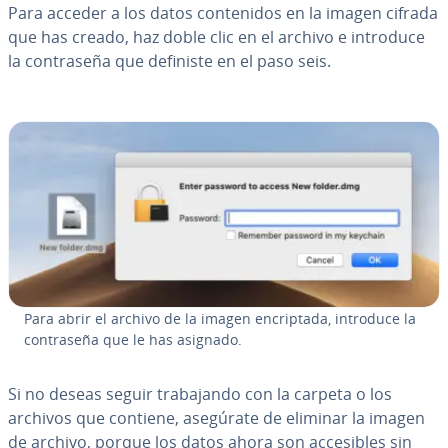
Para acceder a los datos co­n­te­ni­dos en la imagen cifrada
que has creado, haz doble clic en el archivo e introduce
la co­n­tra­se­ña que definiste en el paso seis.
Para abrir el archivo de la imagen en­cri­p­ta­da, introduce la
co­n­tra­se­ña que le has asignado.
Si no deseas seguir tra­ba­ja­n­do con la carpeta o los
archivos que contiene, asegúrate de eliminar la imagen
de archivo, porque los datos ahora son ac­ce­si­bles sin