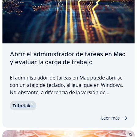
Abrir el ad­mi­ni­s­tra­dor de tareas en Mac
y evaluar la carga de trabajo
El ad­mi­ni­s­tra­dor de tareas en Mac puede abrirse
con un atajo de teclado, al igual que en Windows.
No obstante, a di­fe­re­n­cia de la versión de
Windows, úni­ca­me­n­te permite cerrar programas
Tu­to­ria­les
de inmediato. Si quieres controlar tu uso de la
CPU y el consumo de energía, tienes que abrir…
Leer más