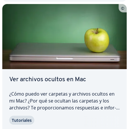
Ver archivos ocultos en Mac
¿Cómo puedo ver carpetas y archivos ocultos en
mi Mac? ¿Por qué se ocultan las carpetas y los
archivos? Te pro­po­r­cio­na­mos re­s­pue­s­tas e in­fo­r­
ma­ción útil y te ex­pli­ca­mos cómo mostrar
Tu­to­ria­les
archivos ocultos en Mac mediante comandos de
terminal. Descubre también cómo acceder a