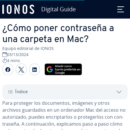
Digital Guide
Saltar al contenido principal
¿Cómo poner co­n­tra­se­ña a
una carpeta en Mac?
Equipo editorial de IONOS
03/13/2024
4 mins
Compartir Facebook
Compartir Twitter
Compartir LinkedIn
Índice
Para proteger los do­cu­me­n­tos, imágenes y otros
archivos guardados en un ordenador Mac del acceso no
au­to­ri­za­do, puedes en­cri­p­tar­los o pro­te­ge­r­los con co­n­
tra­se­ña. A co­n­ti­nua­ción, ex­pli­ca­mos paso a paso cómo