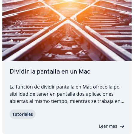
Dividir la pantalla en un Mac
La función de dividir pantalla en Mac ofrece la po­
si­bi­li­dad de tener en pantalla dos apli­ca­cio­nes
abiertas al mismo tiempo, mientras se trabaja en
una de ellas. La pantalla dividida en Mac, con dos
Tu­to­ria­les
programas activos, es una opción sencilla y muy
útil. Las apli­ca­cio­nes están…
Leer más