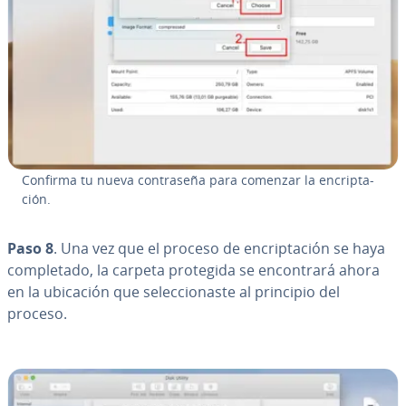
Confirma tu nueva co­n­tra­se­ña para comenzar la en­cri­p­ta­
ción.
Paso 8
. Una vez que el proceso de en­cri­p­ta­ción se haya
co­m­ple­ta­do, la carpeta protegida se en­co­n­tra­rá ahora
en la ubicación que se­le­c­cio­na­s­te al principio del
proceso.