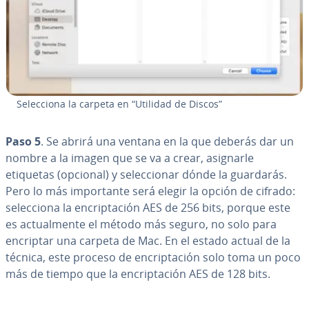
Se­le­c­cio­na la carpeta en “Utilidad de Discos”
Paso 5
. Se abrirá una ventana en la que deberás dar un
nombre a la imagen que se va a crear, asignarle
etiquetas (opcional) y se­le­c­cio­nar dónde la guardarás.
Pero lo más im­po­r­ta­n­te será elegir la opción de cifrado:
se­le­c­cio­na la en­cri­p­ta­ción AES de 256 bits, porque este
es ac­tua­l­me­n­te el método más seguro, no solo para
encriptar una carpeta de Mac. En el estado actual de la
técnica, este proceso de en­cri­p­ta­ción solo toma un poco
más de tiempo que la en­cri­p­ta­ción AES de 128 bits.