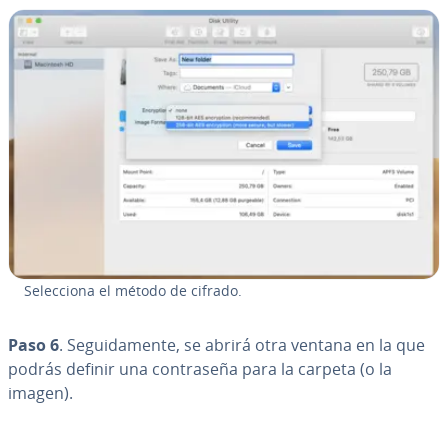
Se­le­c­cio­na el método de cifrado.
Paso 6
. Se­gui­da­me­n­te, se abrirá otra ventana en la que
podrás definir una co­n­tra­se­ña para la carpeta (o la
imagen).