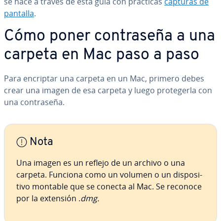
se hace a través de esta guía con prácticas
capturas de
pantalla
.
Cómo poner co­n­tra­se­ña a una
carpeta en Mac paso a paso
Para encriptar una carpeta en un Mac, primero debes
crear una imagen de esa carpeta y luego pro­te­ge­r­la con
una co­n­tra­se­ña.
Nota
Una imagen es un reflejo de un archivo o una
carpeta. Funciona como un volumen o un di­s­po­si­
ti­vo montable que se conecta al Mac. Se reconoce
por la extensión .
dmg.