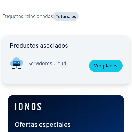
Etiquetas re­la­cio­na­das
Tu­to­ria­les
Ir al menú principal
Productos asociados
Se­r­vi­do­res Cloud
Ver planes