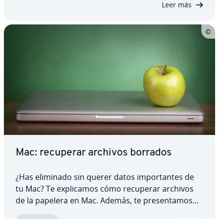
Leer más
archivos…
Mac: recuperar archivos borrados
¿Has eliminado sin querer datos im­po­r­ta­n­tes de
tu Mac? Te ex­pli­ca­mos cómo recuperar archivos
de la papelera en Mac. Además, te pre­se­n­ta­mos
tres so­lu­cio­nes para recuperar fácil y rá­pi­da­me­n­te