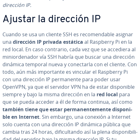
dirección IP.
Ajustar la dirección IP
Cuando se usa un cliente SSH es re­co­me­n­da­ble asignar
una
dirección IP privada estática
al Raspberry Pi en la
red local. En caso contrario, cada vez que se accediera al
mi­nio­r­de­na­dor vía SSH habría que buscar una dirección
dinámica temporal nueva y co­ne­c­tar­la con el cliente. Con
todo, aún más im­po­r­ta­n­te es vincular el Raspberry Pi
con una dirección IP pe­r­ma­ne­n­te para poder usar
OpenVPN, ya que el servidor VPN ha de estar di­s­po­ni­ble
siempre y bajo la misma dirección en la
red local
para
que se pueda acceder a él de forma continua, así como
también tiene que estar pe­r­ma­ne­n­te­me­n­te di­s­po­ni­
ble en Internet
. Sin embargo, una conexión a Internet
solo cuenta con una dirección IP dinámica pública que
cambia tras 24 horas, di­fi­cu­l­ta­n­do así la plena di­s­po­ni­bi­li­
dad del servidor bajo la misma dirección IP. Si tu