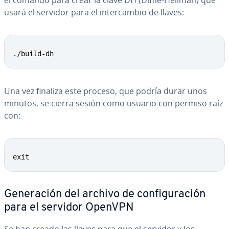
el comando para crear la clave DH (Diffie-Hellman) que
usará el servidor para el in­te­r­ca­m­bio de llaves:
Copy
./build-dh
Una vez finaliza este proceso, que podría durar unos
minutos, se cierra sesión como usuario con permiso raíz
con:
Copy
exit
Ge­ne­ra­ción del archivo de co­n­fi­gu­ra­ción
para el servidor OpenVPN