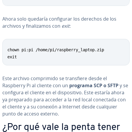
Ahora solo quedaría co­n­fi­gu­rar los derechos de los
archivos y fi­na­li­za­mos con
exit
:
Copy
chown pi:pi /home/pi/raspberry_laptop.zip

exit
Este archivo co­m­pri­mi­do se tra­n­s­fie­re desde el
Raspberry Pi al cliente con un
programa SCP o SFTP
y se
configura el cliente en el di­s­po­si­ti­vo. Este estaría ahora
ya preparado para acceder a la red local conectada con
el cliente y a su conexión a Internet desde cualquier
punto de acceso externo.
¿Por qué vale la penta tener