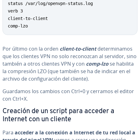
status /var/log/openvpn-status.log

verb 3

client-to-client

comp-lzo
Por último con la orden
client-to-client
de­te­r­mi­na­mos
que los clientes VPN no solo re­co­no­z­can al servidor, sino
también a otros clientes VPN y con
comp-lzo
se habilita
la co­m­pre­sión LZO (que también se ha de indicar en el
archivo de co­n­fi­gu­ra­ción del cliente).
Guardamos los cambios con Ctrl+0 y cerramos el editor
con Ctrl+X.
Creación de un script para acceder a
Internet con un cliente
Para
acceder a la conexión a Internet de tu red local a