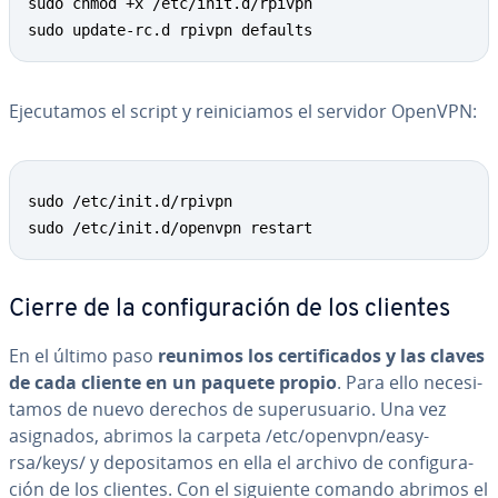
sudo chmod +x /etc/init.d/rpivpn

sudo update-rc.d rpivpn defaults
Eje­cu­ta­mos el script y re­ini­cia­mos el servidor OpenVPN:
Copy
sudo /etc/init.d/rpivpn

sudo /etc/init.d/openvpn restart
Cierre de la co­n­fi­gu­ra­ción de los clientes
En el último paso
reunimos los ce­r­ti­fi­ca­dos y las claves
de cada cliente en un paquete propio
. Para ello ne­ce­si­
ta­mos de nuevo derechos de su­pe­ru­sua­rio. Una vez
asignados, abrimos la carpeta /etc/openvpn/easy-
rsa/keys/ y de­po­si­ta­mos en ella el archivo de co­n­fi­gu­ra­
ción de los clientes. Con el siguiente comando abrimos el