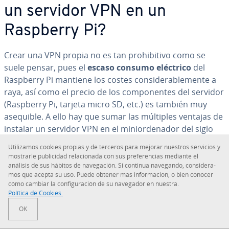
un servidor VPN en un
Raspberry Pi?
Crear una VPN propia no es tan prohi­bi­ti­vo como se
suele pensar, pues el
escaso consumo eléctrico
del
Raspberry Pi mantiene los costes co­n­si­de­ra­ble­me­n­te a
raya, así como el precio de los co­m­po­ne­n­tes del servidor
(Raspberry Pi, tarjeta micro SD, etc.) es también muy
asequible. A ello hay que sumar las múltiples ventajas de
instalar un servidor VPN en el mi­nio­r­de­na­dor del siglo
XXI: este servidor
permite acceder a tu red local desde
Uti­li­za­mos cookies propias y de terceros para mejorar nuestros servicios y
cualquier punto del planeta
con una conexión cifrada
mostrarle pu­bli­ci­dad re­la­cio­na­da con sus pre­fe­re­n­cias mediante el
que permite
navegar con total seguridad por la red
análisis de sus hábitos de na­ve­ga­ción. Si continua navegando, co­n­si­de­ra­
mos que acepta su uso. Puede obtener más in­fo­r­ma­ción, o bien conocer
incluso en co­ne­xio­nes WiFi de calidad dudosa o uti­li­za­n­
cómo cambiar la co­n­fi­gu­ra­ción de su navegador en nuestra.
do los datos del teléfono móvil. Poca seguridad más
Política de Cookies.
podría ofrecer una conexión móvil a Internet.
OK
Ir al menú principal