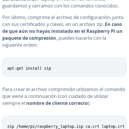
guardamos y cerramos con los comandos conocidos.
Por último, comprime el archivo de co­n­fi­gu­ra­ción, junto
con sus ce­r­ti­fi­ca­dos y claves, en un archivo zip.
En caso
de que aún no hayas instalado en el Raspberry Pi un
paquete de co­m­pre­sión
, puedes hacerlo con la
siguiente orden:
Copy
apt-get install zip
Para crear el archivo co­m­pri­mi­do uti­li­za­mos el comando
que viene a co­n­ti­nua­ción (con cuidado de utilizar
siempre el
nombre de cliente correcto
):
Copy
zip /home/pi/raspberry_laptop.zip ca.crt laptop.crt 