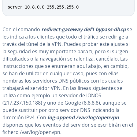
Copy
server 10.8.0.0 255.255.255.0
Con el comando
redirect-gateway def1 bypass-dhcp
se
les indica a los clientes que todo el tráfico se redirige a
través del túnel de la VPN. Puedes probar este ajuste si
la seguridad es muy im­po­r­ta­n­te para ti, pero si surgen
di­fi­cu­l­ta­des o la na­ve­ga­ción se ralentiza, cancélalo. Las
in­s­tru­c­cio­nes que se enumeran aquí abajo, en cambio,
se han de utilizar en cualquier caso, pues con ellas
nombras los se­r­vi­do­res DNS públicos con los cuales
trabajará el servidor VPN. En las líneas si­guie­n­tes se
utiliza como ejemplo un servidor de IONOS
(217.237.150.188) y uno de Google (8.8.8.8), aunque se
puede sustituir por otro servidor DNS indicando la
dirección IPv4. Con
log-append /var/log/openvpn
dispones que los eventos del servidor se es­cri­bi­rán en el
fichero /var/log/openvpn.