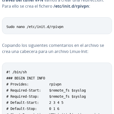
través del túnel VPN
vamos a crear una re­di­re­c­ción.
Para ello se crea el fichero
/etc/init.d/rpivpn
:
Copy
Sudo nano /etc/init.d/rpivpn
Copiando los si­guie­n­tes co­me­n­ta­rios en el archivo se
crea una cabecera para un archivo Linux-Init:
Copy
#! /bin/sh

### BEGIN INIT INFO

# Provides:          rpivpn

# Required-Start:    $remote_fs $syslog

# Required-Stop:     $remote_fs $syslog

# Default-Start:     2 3 4 5

# Default-Stop:      0 1 6
