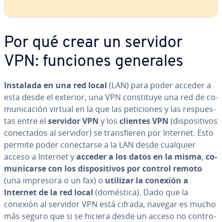
Por qué crear un servidor
VPN: funciones generales
Instalada en una red local
(LAN) para poder acceder a
esta desde el exterior, una VPN co­n­s­ti­tu­ye una red de co­
mu­ni­ca­ción virtual en la que las pe­ti­cio­nes y las re­s­pue­s­
tas entre el
servidor VPN
y los
clientes VPN
(di­s­po­si­ti­vos
co­ne­c­ta­dos al servidor) se tra­n­s­fie­ren por Internet. Esto
permite poder co­ne­c­tar­se a la LAN desde cualquier
acceso a Internet y
acceder a los datos en la misma
,
co­
mu­ni­car­se con los di­s­po­si­ti­vos por control remoto
(una impresora o un fax) o
utilizar la conexión a
Internet de la red local
(doméstica). Dado que la
conexión al servidor VPN está cifrada, navegar es mucho
más seguro que si se hiciera desde un acceso no co­n­tro­