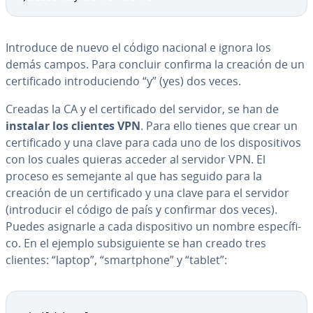
Introduce de nuevo el código nacional e ignora los
demás campos. Para concluir confirma la creación de un
ce­r­ti­fi­ca­do in­tro­du­cie­n­do “y” (yes) dos veces.
Creadas la CA y el ce­r­ti­fi­ca­do del servidor, se han de
instalar los clientes VPN
. Para ello tienes que crear un
ce­r­ti­fi­ca­do y una clave para cada uno de los di­s­po­si­ti­vos
con los cuales quieras acceder al servidor VPN. El
proceso es semejante al que has seguido para la
creación de un ce­r­ti­fi­ca­do y una clave para el servidor
(in­tro­du­cir el código de país y confirmar dos veces).
Puedes asignarle a cada di­s­po­si­ti­vo un nombre es­pe­cí­fi­
co. En el ejemplo su­b­si­guie­n­te se han creado tres
clientes: “laptop”, “sma­r­t­pho­ne” y “tablet”:
Copy