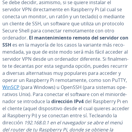
Se debe decidir, asimismo, si se quiere instalar el
servidor VPN di­re­c­ta­me­n­te en Raspberry Pi (al cual se
conecta un monitor, un ratón y un teclado) o mediante
un cliente de SSH, un software que utiliza un protocolo
Secure Shell para conectar re­mo­ta­me­n­te con otro
ordenador.
El ma­n­te­ni­mie­n­to remoto del servidor con
SSH
es en la mayoría de los casos la variante más re­co­
me­n­da­da, ya que de este modo será más fácil acceder al
servidor VPN desde un ordenador diferente. Si fi­na­l­me­n­
te te decantas por esta segunda opción, puedes recurrir
a diversas al­te­r­na­ti­vas muy populares para acceder y
operar un Raspberry Pi re­mo­ta­me­n­te, como son PuTTY,
WinSCP
(para Windows) u OpenSSH (para sistemas ope­
ra­ti­vos Unix). Para conectar el software con el mi­nio­r­de­
na­dor se introduce la
dirección IPv4
del Raspberry Pi en
el cliente (aquel di­s­po­si­ti­vo desde el cual quieres acceder
al Raspberry Pi) y se conectan entre sí. Tecleando la
dirección
192.168.0.1 en el navegador se abre el menú
del router de tu Raspberry Pi, donde se obtiene la