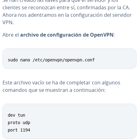
Se han creado las llaves para que el servidor y los
clientes se re­co­no­z­can entre sí, co­n­fi­r­ma­das por la CA.
Ahora nos ade­n­tra­mos en la co­n­fi­gu­ra­ción del servidor
VPN.
Abre el
archivo de co­n­fi­gu­ra­ción de OpenVPN
:
Copy
sudo nano /etc/openvpn/openvpn.conf
Este archivo vacío se ha de completar con algunos
comandos que se muestran a co­n­ti­nua­ción:
Copy
dev tun

proto udp

port 1194