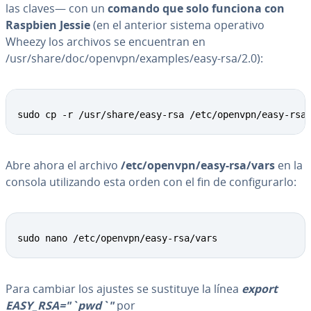
las claves— con un
comando que solo funciona con
Raspbien Jessie
(en el anterior sistema operativo
Wheezy los archivos se en­cue­n­tran en
/usr/share/doc/openvpn/examples/easy-rsa/2.0):
Copy
sudo cp -r /usr/share/easy-rsa /etc/openvpn/easy-rsa
Abre ahora el archivo
/etc/openvpn/easy-rsa/vars
en la
consola uti­li­za­n­do esta orden con el fin de co­n­fi­gu­rar­lo:
Copy
sudo nano /etc/openvpn/easy-rsa/vars
Para cambiar los ajustes se sustituye la línea
export
EASY_RSA="`pwd`"
por