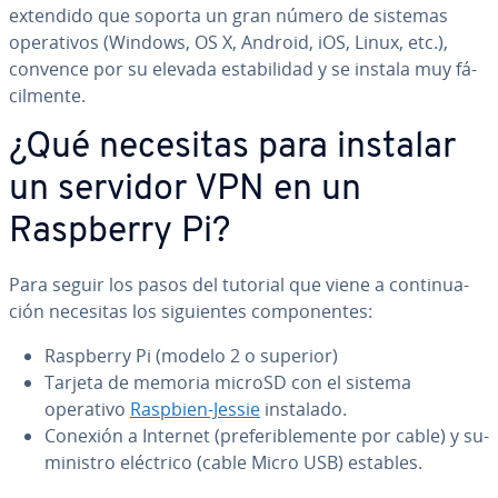
extendido que soporta un gran número de sistemas
ope­ra­ti­vos (Windows, OS X, Android, iOS, Linux, etc.),
convence por su elevada es­ta­bi­li­dad y se instala muy fá­
ci­l­me­n­te.
¿Qué necesitas para instalar
un servidor VPN en un
Raspberry Pi?
Para seguir los pasos del tutorial que viene a co­n­ti­nua­
ción necesitas los si­guie­n­tes co­m­po­ne­n­tes:
Raspberry Pi (modelo 2 o superior)
Tarjeta de memoria microSD con el sistema
operativo
Raspbien-Jessie
instalado.
Conexión a Internet (pre­fe­ri­ble­me­n­te por cable) y su­
mi­ni­s­tro eléctrico (cable Micro USB) estables.