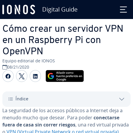
Digital Guide
Saltar al contenido principal
Cómo crear un servidor VPN
en un Raspberry Pi con
OpenVPN
Equipo editorial de IONOS
08/21/2020
Compartir Facebook
Compartir Twitter
Compartir LinkedIn
Índice
La seguridad de los accesos públicos a Internet deja a
menudo mucho que desear. Para poder
co­ne­c­tar­se
fuera de casa sin correr riesgos
, una red virtual privada
o
VPN (Virtual Private Network o red virtual privada)