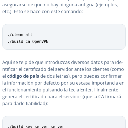
ase­gu­rar­se de que no hay ninguna antigua (ejemplos,
etc.). Esto se hace con este comando:
Copy
./clean-all

./build-ca OpenVPN
Aquí se te pide que in­tro­du­z­cas diversos datos para ide­
n­ti­fi­car el ce­r­ti­fi­ca­do del servidor ante los clientes (como
el
código de país
de dos letras), pero puedes confirmar
la in­fo­r­ma­ción por defecto por su escasa im­po­r­ta­n­cia en
el fu­n­cio­na­mie­n­to pulsando la tecla Enter. Fi­na­l­me­n­te
genera el ce­r­ti­fi­ca­do para el servidor (que la CA firmará
para darle fia­bi­li­dad):
Copy
./build-key-server server