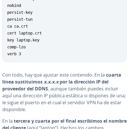
nobind

persist-key

persist-tun

ca ca.crt

cert laptop.crt

key laptop.key

comp-lzo

verb 3
Con todo, hay que ajustar este contenido. En la
cuarta
línea
su­s­ti­tui­mos
x.x.x.x
por la dirección IP del
proveedor del DDNS
, aunque también puedes incluir
aquí una dirección IP pública estática si dispones de una;
le sigue el puerto en el cual el servidor VPN ha de estar
di­s­po­ni­ble.
En la
tercera y cuarta por el final es­cri­bi­mos el nombre
del cliente
(aquí “laptop”). Hechos los cambios,