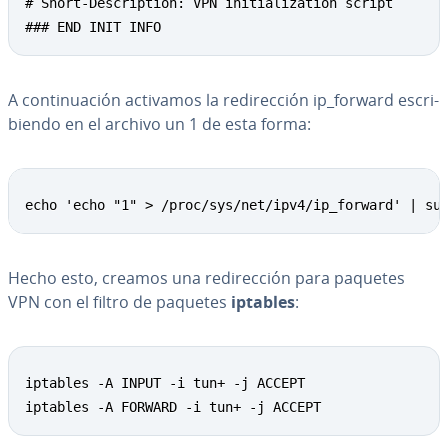
# Short-Description: VPN initialization script

### END INIT INFO
A co­n­ti­nua­ción activamos la re­di­re­c­ción ip_forward es­cri­
bie­n­do en el archivo un 1 de esta forma:
Copy
echo 'echo "1" > /proc/sys/net/ipv4/ip_forward' | su
Hecho esto, creamos una re­di­re­c­ción para paquetes
VPN con el filtro de paquetes
iptables
:
Copy
iptables -A INPUT -i tun+ -j ACCEPT

iptables -A FORWARD -i tun+ -j ACCEPT