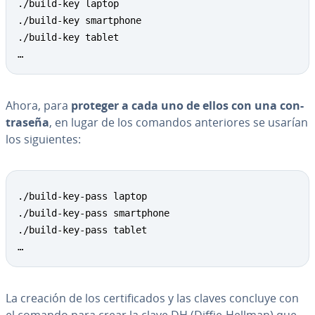
./build-key laptop

./build-key smartphone

./build-key tablet

…
Ahora, para
proteger a cada uno de ellos con una co­n­
tra­se­ña
, en lugar de los comandos an­te­rio­res se usarían
los si­guie­n­tes:
Copy
./build-key-pass laptop

./build-key-pass smartphone

./build-key-pass tablet

…
La creación de los ce­r­ti­fi­ca­dos y las claves concluye con