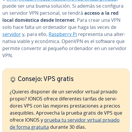
puede ser una buena solución. Si además se configura
un servidor VPN personal, se tendrá
acceso a la red
local doméstica desde Internet
. Para crear una VPN
solo hace falta un ordenador que haga las veces de
servidor
y, para ello,
Raspberry Pi
re­pre­se­n­ta una al­te­r­
na­ti­va viable y económica. OpenVPN es el software que
permite convertir al pequeño ordenador en un servidor
VPN.
Consejo: VPS gratis
¿Quieres disponer de un servidor virtual privado
propio? IONOS ofrece di­fe­re­n­tes tarifas de se­r­vi­
do­res VPS con las mejores pre­s­ta­cio­nes a precios
ase­qui­bles. Aprovecha la prueba gratis de VPS que
ofrece IONOS y
prueba tu servidor virtual privado
de forma gratuita
durante 30 días.