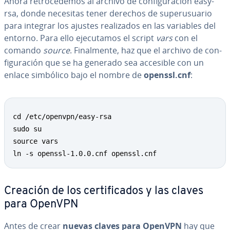
Ahora re­tro­ce­de­mos al archivo de co­n­fi­gu­ra­ción easy-
rsa, donde necesitas tener derechos de su­pe­ru­sua­rio
para integrar los ajustes rea­li­za­dos en las variables del
entorno. Para ello eje­cu­ta­mos el script
vars
con el
comando
source
. Fi­na­l­me­n­te, haz que el archivo de co­n­
fi­gu­ra­ción que se ha generado sea accesible con un
enlace simbólico bajo el nombre de
openssl.cnf
:
Copy
cd /etc/openvpn/easy-rsa

sudo su

source vars

ln -s openssl-1.0.0.cnf openssl.cnf
Creación de los ce­r­ti­fi­ca­dos y las claves
para OpenVPN
Antes de crear
nuevas claves para OpenVPN
hay que