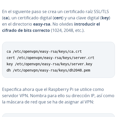
En el siguiente paso se crea un ce­r­ti­fi­ca­do raíz SSL/TLS
(
ca
), un ce­r­ti­fi­ca­do digital (
cert
) y una clave digital (
key
)
en el di­re­c­to­rio
easy-rsa
. No olvides
in­tro­du­cir el
cifrado de bits correcto
(1024, 2048, etc.).
Copy
ca /etc/openvpn/easy-rsa/keys/ca.crt

cert /etc/openvpn/easy-rsa/keys/server.crt

key /etc/openvpn/easy-rsa/keys/server.key

dh /etc/openvpn/easy-rsa/keys/dh2048.pem
Es­pe­ci­fi­ca ahora que el Raspberry Pi se utilice como
servidor VPN. Nombra para ello su dirección IP, así como
la máscara de red que se ha de asignar al VPN: