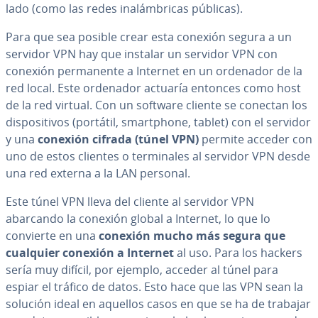
la­do (como las redes in­alá­m­bri­cas públicas).
Para que sea posible crear esta conexión segura a un
servidor VPN hay que instalar un servidor VPN con
conexión pe­r­ma­ne­n­te a Internet en un ordenador de la
red local. Este ordenador actuaría entonces como host
de la red virtual. Con un software cliente se conectan los
di­s­po­si­ti­vos (portátil, sma­r­t­pho­ne, tablet) con el servidor
y una
conexión cifrada (túnel VPN)
permite acceder con
uno de estos clientes o te­r­mi­na­les al servidor VPN desde
una red externa a la LAN personal.
Este túnel VPN lleva del cliente al servidor VPN
abarcando la conexión global a Internet, lo que lo
convierte en una
conexión mucho más segura que
cualquier conexión a Internet
al uso. Para los hackers
sería muy difícil, por ejemplo, acceder al túnel para
espiar el tráfico de datos. Esto hace que las VPN sean la
solución ideal en aquellos casos en que se ha de trabajar