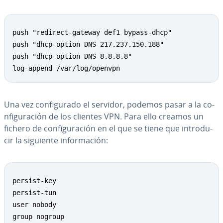
Copy
push "redirect-gateway def1 bypass-dhcp"

push "dhcp-option DNS 217.237.150.188"

push "dhcp-option DNS 8.8.8.8"

log-append /var/log/openvpn
Una vez co­n­fi­gu­ra­do el servidor, podemos pasar a la co­
n­fi­gu­ra­ción de los clientes VPN. Para ello creamos un
fichero de co­n­fi­gu­ra­ción en el que se tiene que in­tro­du­
cir la siguiente in­fo­r­ma­ción:
Copy
persist-key

persist-tun

user nobody

group nogroup
