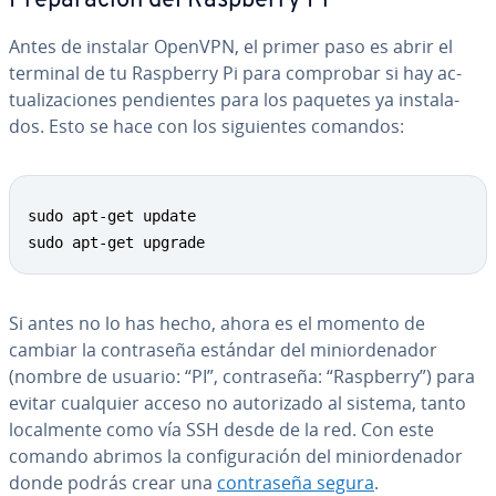
Pre­pa­ra­ción del Raspberry Pi
Antes de instalar OpenVPN, el primer paso es abrir el
terminal de tu Raspberry Pi para comprobar si hay ac­
tua­li­za­cio­nes pe­n­die­n­tes para los paquetes ya in­s­ta­la­
dos. Esto se hace con los si­guie­n­tes comandos:
Copy
sudo apt-get update

sudo apt-get upgrade
Si antes no lo has hecho, ahora es el momento de
cambiar la co­n­tra­se­ña estándar del mi­nio­r­de­na­dor
(nombre de usuario: “PI”, co­n­tra­se­ña: “Raspberry”) para
evitar cualquier acceso no au­to­ri­za­do al sistema, tanto
lo­ca­l­me­n­te como vía SSH desde de la red. Con este
comando abrimos la co­n­fi­gu­ra­ción del mi­nio­r­de­na­dor
donde podrás crear una
co­n­tra­se­ña segura
.