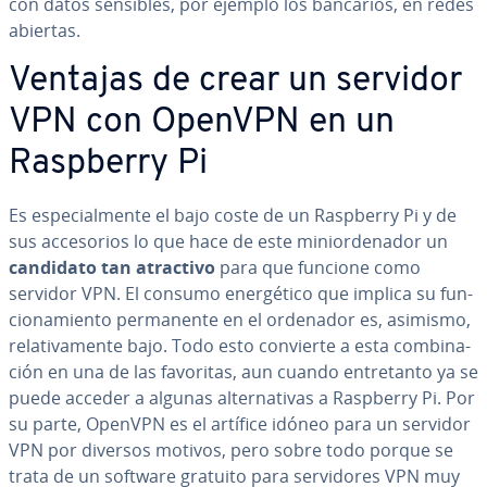
con datos sensibles, por ejemplo los bancarios, en redes
abiertas.
Ventajas de crear un servidor
VPN con OpenVPN en un
Raspberry Pi
Es es­pe­cia­l­me­n­te el bajo coste de un Raspberry Pi y de
sus ac­ce­so­rios lo que hace de este mi­nio­r­de­na­dor un
candidato tan atractivo
para que funcione como
servidor VPN. El consumo ene­r­gé­ti­co que implica su fu­n­
cio­na­mie­n­to pe­r­ma­ne­n­te en el ordenador es, asimismo,
re­la­ti­va­me­n­te bajo. Todo esto convierte a esta co­m­bi­na­
ción en una de las favoritas, aun cuando en­tre­ta­n­to ya se
puede acceder a algunas al­te­r­na­ti­vas a Raspberry Pi. Por
su parte, OpenVPN es el artífice idóneo para un servidor
VPN por diversos motivos, pero sobre todo porque se
trata de un software gratuito para se­r­vi­do­res VPN muy