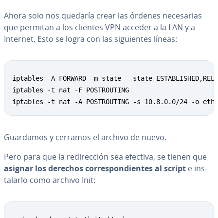
Ahora solo nos quedaría crear las órdenes ne­ce­sa­rias
que permitan a los clientes VPN acceder a la LAN y a
Internet. Esto se logra con las si­guie­n­tes líneas:
Copy
iptables -A FORWARD -m state --state ESTABLISHED,RELA
iptables -t nat -F POSTROUTING

iptables -t nat -A POSTROUTING -s 10.8.0.0/24 -o eth
Guardamos y cerramos el archivo de nuevo.
Pero para que la re­di­re­c­ción sea efectiva, se tienen que
asignar los derechos co­rre­s­po­n­die­n­tes al script
e in­s­
ta­lar­lo como archivo Init:
Copy