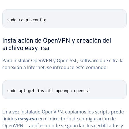
Copy
sudo raspi-config
In­s­ta­la­ción de OpenVPN y creación del
archivo easy-rsa
Para instalar OpenVPN y Open SSL, software que cifra la
conexión a Internet, se introduce este comando:
Copy
sudo apt-get install openvpn openssl
Una vez instalado OpenVPN, copiamos los scripts pre­de­
fi­ni­dos
easy-rsa
en el di­re­c­to­rio de co­n­fi­gu­ra­ción de
OpenVPN —aquí es donde se guardan los ce­r­ti­fi­ca­dos y