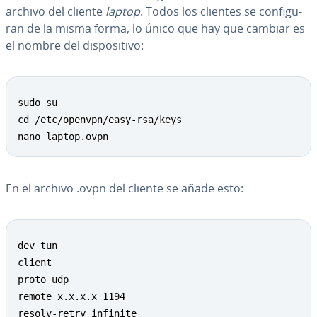
archivo del cliente
laptop
. Todos los clientes se co­n­fi­gu­
ran de la misma forma, lo único que hay que cambiar es
el nombre del di­s­po­si­ti­vo:
Copy
sudo su

cd /etc/openvpn/easy-rsa/keys

nano laptop.ovpn
En el archivo .ovpn del cliente se añade esto:
Copy
dev tun

client

proto udp

remote x.x.x.x 1194

resolv-retry infinite
