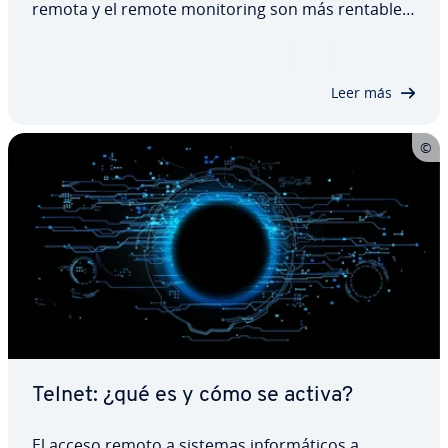
remota y el remote mo­ni­to­ri­ng son más rentables
y, en muchos casos, si­m­ple­me­n­te mejores, y
permiten controlar y mantener a distancia los
sistemas y di­s­po­si­ti­vos finales. Te ex­pli­ca­mos…
Leer más
Telnet: ¿qué es y cómo se activa?
El acceso remoto a sistemas in­fo­r­má­ti­cos a