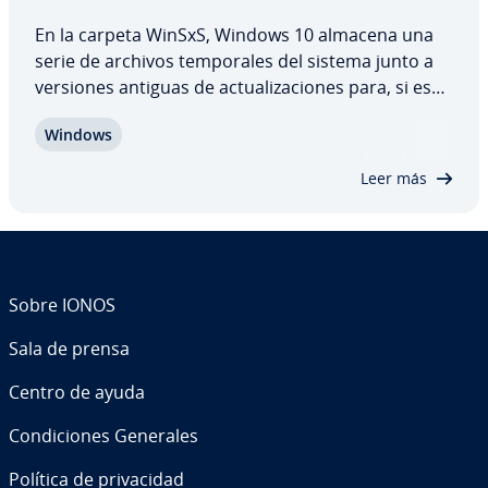
En la carpeta WinSxS, Windows 10 almacena una
serie de archivos te­m­po­ra­les del sistema junto a
versiones antiguas de ac­tua­li­za­cio­nes para, si es
necesario, poder re­s­tau­rar­los. Como con el paso
Windows
del tiempo la carpeta puede aumentar mucho de
tamaño, puede resultar útil limpiarla o…
Leer más
Sobre IONOS
Sala de prensa
Centro de ayuda
Co­n­di­cio­nes Generales
Política de pri­va­ci­dad