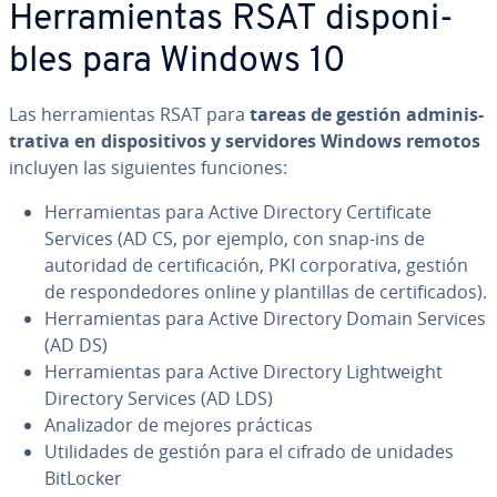
He­rra­mie­n­tas RSAT di­s­po­ni­
bles para Windows 10
Las he­rra­mie­n­tas RSAT para
tareas de gestión ad­mi­ni­s­
tra­ti­va en di­s­po­si­ti­vos y se­r­vi­do­res Windows remotos
incluyen las si­guie­n­tes funciones:
He­rra­mie­n­tas para Active Directory Ce­r­ti­fi­ca­te
Services (AD CS, por ejemplo, con snap-ins de
autoridad de ce­r­ti­fi­ca­ción, PKI co­r­po­ra­ti­va, gestión
de re­s­po­n­de­do­res online y pla­n­ti­llas de ce­r­ti­fi­ca­dos).
He­rra­mie­n­tas para Active Directory Domain Services
(AD DS)
He­rra­mie­n­tas para Active Directory Li­gh­t­wei­ght
Directory Services (AD LDS)
Ana­li­za­dor de mejores prácticas
Uti­li­da­des de gestión para el cifrado de unidades
BitLocker