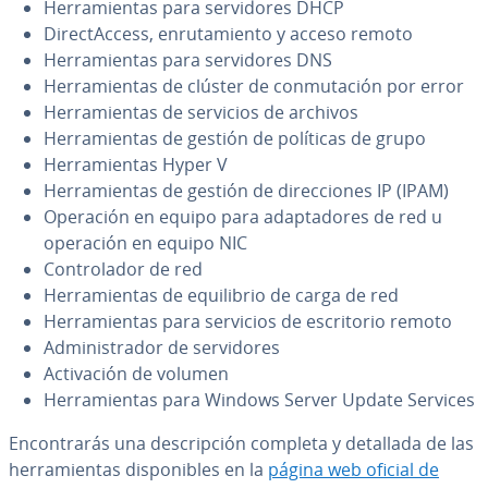
He­rra­mie­n­tas para se­r­vi­do­res DHCP
Di­re­c­tA­c­ce­ss, en­ru­ta­mie­n­to y acceso remoto
He­rra­mie­n­tas para se­r­vi­do­res DNS
He­rra­mie­n­tas de clúster de co­n­mu­ta­ción por error
He­rra­mie­n­tas de servicios de archivos
He­rra­mie­n­tas de gestión de políticas de grupo
He­rra­mie­n­tas Hyper V
He­rra­mie­n­tas de gestión de di­re­c­cio­nes IP (IPAM)
Operación en equipo para ada­p­ta­do­res de red u
operación en equipo NIC
Co­n­tro­la­dor de red
He­rra­mie­n­tas de equi­li­brio de carga de red
He­rra­mie­n­tas para servicios de es­cri­to­rio remoto
Ad­mi­ni­s­tra­dor de se­r­vi­do­res
Ac­ti­va­ción de volumen
He­rra­mie­n­tas para Windows Server Update Services
En­co­n­tra­rás una de­s­cri­p­ción completa y detallada de las
he­rra­mie­n­tas di­s­po­ni­bles en la
página web oficial de