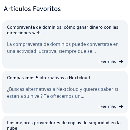
Artículos Favoritos
Co­m­pra­ve­n­ta de dominios: cómo ganar dinero con las
di­re­c­cio­nes web
La co­m­pra­ve­n­ta de dominios puede co­n­ve­r­ti­r­se en
una actividad lucrativa, siempre que se…
Leer más
Co­m­pa­ra­mos 5 al­te­r­na­ti­vas a Nextcloud
¿Buscas al­te­r­na­ti­vas a Nextcloud y quieres saber si
están a su nivel? Te ofrecemos un…
Leer más
Los mejores pro­vee­do­res de copias de seguridad en la
nube