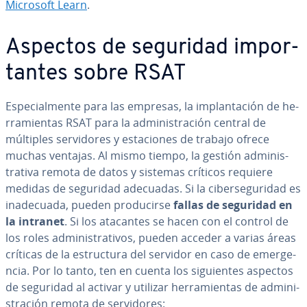
Microsoft Learn
.
Aspectos de seguridad im­po­r­
ta­n­tes sobre RSAT
Es­pe­cia­l­me­n­te para las empresas, la im­pla­n­ta­ción de he­
rra­mie­n­tas RSAT para la ad­mi­ni­s­tra­ción central de
múltiples se­r­vi­do­res y es­ta­cio­nes de trabajo ofrece
muchas ventajas. Al mismo tiempo, la gestión ad­mi­ni­s­
tra­ti­va remota de datos y sistemas críticos requiere
medidas de seguridad adecuadas. Si la ci­be­r­se­gu­ri­dad es
inade­cua­da, pueden pro­du­ci­r­se
fallas de seguridad en
la intranet
. Si los atacantes se hacen con el control de
los roles ad­mi­ni­s­tra­ti­vos, pueden acceder a varias áreas
críticas de la es­tru­c­tu­ra del servidor en caso de eme­r­ge­
n­cia. Por lo tanto, ten en cuenta los si­guie­n­tes aspectos
de seguridad al activar y utilizar he­rra­mie­n­tas de ad­mi­ni­
s­tra­ción remota de se­r­vi­do­res: