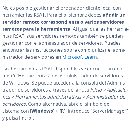
No es posible gestionar el ordenador cliente local con
he­rra­mie­n­tas RSAT. Para ello, siempre debes
añadir un
servidor remoto co­rre­s­po­n­die­n­te o varios se­r­vi­do­res
remotos para la he­rra­mie­n­ta
. Al igual que las he­rra­mie­
n­tas RSAT, sus se­r­vi­do­res remotos también se pueden
gestionar con el ad­mi­ni­s­tra­dor de se­r­vi­do­res. Puedes
encontrar las in­s­tru­c­cio­nes sobre cómo utilizar el ad­mi­
ni­s­tra­dor de se­r­vi­do­res en
Microsoft Learn
.
Las he­rra­mie­n­tas RSAT di­s­po­ni­bles se en­cue­n­tran en el
menú “He­rra­mie­n­tas” del Ad­mi­ni­s­tra­dor de se­r­vi­do­res
de Windows. Se puede acceder a la consola del Ad­mi­ni­s­
tra­dor de se­r­vi­do­res a través de la ruta
Inicio > Apli­ca­cio­
nes > He­rra­mie­n­tas ad­mi­ni­s­tra­ti­vas > Ad­mi­ni­s­tra­dor de
se­r­vi­do­res
. Como al­te­r­na­ti­va, abre el símbolo del
sistema con
[Windows] + [R]
, introduce “Se­r­ve­r­Ma­na­ger”
y pulsa [Intro].