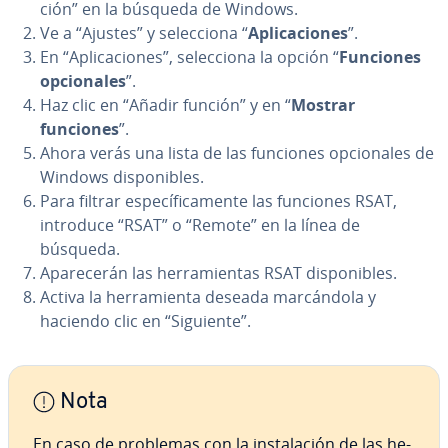
ción” en la búsqueda de Windows.
Ve a “Ajustes” y se­le­c­cio­na “
Apli­ca­cio­nes
”.
En “Apli­ca­cio­nes”, se­le­c­cio­na la opción “
Funciones
op­cio­na­les
”.
Haz clic en “Añadir función” y en “
Mostrar
funciones
”.
Ahora verás una lista de las funciones op­cio­na­les de
Windows di­s­po­ni­bles.
Para filtrar es­pe­cí­fi­ca­me­n­te las funciones RSAT,
introduce “RSAT” o “Remote” en la línea de
búsqueda.
Apa­re­ce­rán las he­rra­mie­n­tas RSAT di­s­po­ni­bles.
Activa la he­rra­mie­n­ta deseada ma­r­cá­n­do­la y
haciendo clic en “Siguiente”.
Nota
En caso de problemas con la in­s­ta­la­ción de las he­