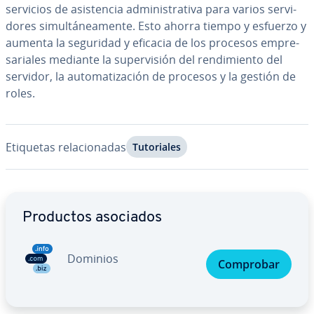
servicios de asi­s­te­n­cia ad­mi­ni­s­tra­ti­va para varios se­r­vi­
do­res si­mu­l­tá­nea­me­n­te. Esto ahorra tiempo y esfuerzo y
aumenta la seguridad y eficacia de los procesos em­pre­
sa­ria­les mediante la su­pe­r­vi­sión del re­n­di­mie­n­to del
servidor, la au­to­ma­ti­za­ción de procesos y la gestión de
roles.
Etiquetas re­la­cio­na­das
Tu­to­ria­les
Ir al menú principal
Productos asociados
Dominios
Comprobar