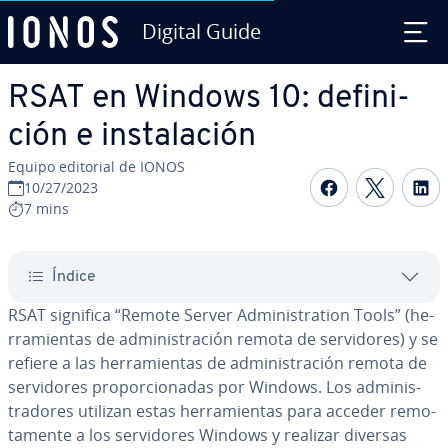
Digital Guide
Saltar al contenido principal
RSAT en Windows 10: de­fi­ni­
ción e in­s­ta­la­ción
Equipo editorial de IONOS
Compartir 
Compar
C
10/27/2023
7 mins
Índice
RSAT significa “Remote Server Ad­mi­ni­s­tra­tion Tools” (he­
rra­mie­n­tas de ad­mi­ni­s­tra­ción remota de se­r­vi­do­res) y se
refiere a las he­rra­mie­n­tas de ad­mi­ni­s­tra­ción remota de
se­r­vi­do­res pro­po­r­cio­na­das por Windows. Los ad­mi­ni­s­
tra­do­res utilizan estas he­rra­mie­n­tas para acceder re­mo­
ta­me­n­te a los se­r­vi­do­res Windows y realizar diversas