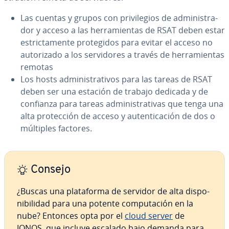
Las cuentas y grupos con pri­vi­le­gios de ad­mi­ni­s­tra­
dor y acceso a las he­rra­mie­n­tas de RSAT deben estar
es­tri­c­ta­me­n­te pro­te­gi­dos para evitar el acceso no
au­to­ri­za­do a los se­r­vi­do­res a través de he­rra­mie­n­tas
remotas
Los hosts ad­mi­ni­s­tra­ti­vos para las tareas de RSAT
deben ser una estación de trabajo dedicada y de
confianza para tareas ad­mi­ni­s­tra­ti­vas que tenga una
alta pro­te­c­ción de acceso y au­te­n­ti­ca­ción de dos o
múltiples factores.
Consejo
¿Buscas una pla­ta­fo­r­ma de servidor de alta di­s­po­
ni­bi­li­dad para una potente co­mpu­tación en la
nube? Entonces opta por el
cloud server
de
IONOS, que incluye escalado bajo demanda para