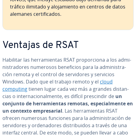
tráfico ilimitado y alo­ja­mie­n­to en centros de datos
alemanes ce­r­ti­fi­ca­dos.
Ventajas de RSAT
Habilitar las he­rra­mie­n­tas RSAT pro­po­r­cio­na a los ad­mi­
ni­s­tra­do­res numerosos be­ne­fi­cios para la ad­mi­ni­s­tra­
ción remota y el control de se­r­vi­do­res y servicios
Windows. Dado que el trabajo remoto y el
cloud
computing
tienen lugar cada vez más a grandes di­s­ta­n­
cias o in­te­r­na­cio­na­l­me­n­te, es difícil pre­s­ci­n­dir de
un
conjunto de he­rra­mie­n­tas remotas, es­pe­cia­l­me­n­te en
un contexto em­pre­sa­rial
. Las he­rra­mie­n­tas RSAT
ofrecen numerosas funciones para la ad­mi­ni­s­tra­ción de
se­r­vi­do­res y or­de­na­do­res di­s­tri­bui­dos a través de una
interfaz central. De este modo, se pueden llevar a cabo