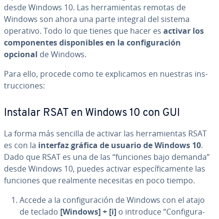
desde Windows 10. Las he­rra­mie­n­tas remotas de
Windows son ahora una parte integral del sistema
operativo. Todo lo que tienes que hacer es
activar los
co­m­po­ne­n­tes di­s­po­ni­bles en la co­n­fi­gu­ra­ción
opcional
de Windows.
Para ello, procede como te ex­pli­ca­mos en nuestras in­s­
tru­c­cio­nes:
Instalar RSAT en Windows 10 con GUI
La forma más sencilla de activar las he­rra­mie­n­tas RSAT
es con la
interfaz gráfica de usuario de Windows 10
.
Dado que RSAT es una de las “funciones bajo demanda”
desde Windows 10, puedes activar es­pe­cí­fi­ca­me­n­te las
funciones que realmente necesitas en poco tiempo.
Accede a la co­n­fi­gu­ra­ción de Windows con el atajo
de teclado
[Windows] + [i]
o introduce “Co­n­fi­gu­ra­