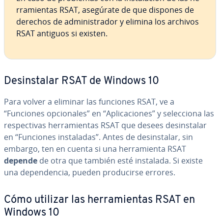
rra­mie­n­tas RSAT, asegúrate de que dispones de
derechos de ad­mi­ni­s­tra­dor y elimina los archivos
RSAT antiguos si existen.
Des­in­s­ta­lar RSAT de Windows 10
Para volver a eliminar las funciones RSAT, ve a
“Funciones op­cio­na­les” en “Apli­ca­cio­nes” y se­le­c­cio­na las
re­s­pe­c­ti­vas he­rra­mie­n­tas RSAT que desees des­in­s­ta­lar
en “Funciones in­s­ta­la­das”. Antes de des­in­s­ta­lar, sin
embargo, ten en cuenta si una he­rra­mie­n­ta RSAT
depende
de otra que también esté instalada. Si existe
una de­pe­n­de­n­cia, pueden pro­du­ci­r­se errores.
Cómo utilizar las he­rra­mie­n­tas RSAT en
Windows 10