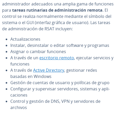
ad­mi­ni­s­tra­dor adecuados una amplia gama de funciones
para
tareas ru­ti­na­rias de ad­mi­ni­s­tra­ción remota
. El
control se realiza no­r­ma­l­me­n­te mediante el símbolo del
sistema o el GUI (interfaz gráfica de usuario). Las tareas
de ad­mi­ni­s­tra­ción de RSAT incluyen:
Ac­tua­li­za­cio­nes
Instalar, des­in­s­ta­lar o editar software y programas
Asignar o cambiar funciones
A través de un
es­cri­to­rio remoto
, ejecutar servicios y
funciones
A través de
Active Directory
, gestionar redes
basadas en Windows
Gestión de cuentas de usuario y políticas de grupo
Co­n­fi­gu­rar y su­pe­r­vi­sar se­r­vi­do­res, sistemas y apli­
ca­cio­nes
Control y gestión de DNS, VPN y se­r­vi­do­res de
archivos