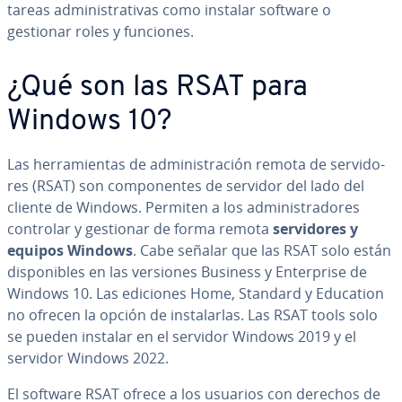
tareas ad­mi­ni­s­tra­ti­vas como instalar software o
gestionar roles y funciones.
¿Qué son las RSAT para
Windows 10?
Las he­rra­mie­n­tas de ad­mi­ni­s­tra­ción remota de se­r­vi­do­
res (RSAT) son co­m­po­ne­n­tes de servidor del lado del
cliente de Windows. Permiten a los ad­mi­ni­s­tra­do­res
controlar y gestionar de forma remota
se­r­vi­do­res y
equipos Windows
. Cabe señalar que las RSAT solo están
di­s­po­ni­bles en las versiones Business y En­te­r­pri­se de
Windows 10. Las ediciones Home, Standard y Education
no ofrecen la opción de in­s­ta­lar­las. Las RSAT tools solo
se pueden instalar en el servidor Windows 2019 y el
servidor Windows 2022.
El software RSAT ofrece a los usuarios con derechos de