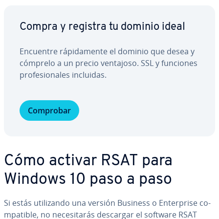
Compra y registra tu dominio ideal
Encuentre rá­pi­da­me­n­te el dominio que desea y
cómprelo a un precio ventajoso. SSL y funciones
pro­fe­sio­na­les incluidas.
Comprobar
Cómo activar RSAT para
Windows 10 paso a paso
Si estás uti­li­za­n­do una versión Business o En­te­r­pri­se co­
m­pa­ti­ble, no ne­ce­si­ta­rás descargar el software RSAT