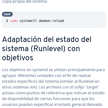
copia propia del sistema:
bash
Copy
$ 
sudo
 systemctl daemon-reload
Ada­p­ta­ción del estado del
sistema (Runlevel) con
objetivos
Los objetivos en systemd se utilizan pri­n­ci­pa­l­me­n­te para
agrupar di­fe­re­n­tes unidades con el fin de realizar
estados es­pe­cí­fi­cos del sistema (similar al Runlevel en
otros sistemas init). Los archivos con el sufijo ‘.target’
actúan como puntos de re­fe­re­n­cia que indican el estado
de di­s­po­ni­bi­li­dad de ciertas funciones para que los
usuarios puedan es­pe­ci­fi­car el estado general deseado