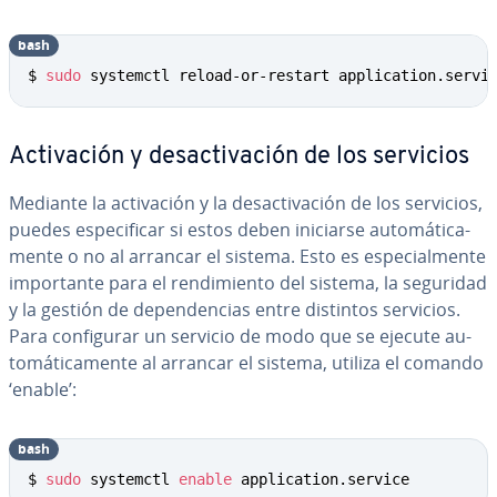
bash
Copy
$ 
sudo
 systemctl reload-or-restart application.servi
Ac­ti­va­ción y des­ac­ti­va­ción de los servicios
Mediante la ac­ti­va­ción y la des­ac­ti­va­ción de los servicios,
puedes es­pe­ci­fi­car si estos deben iniciarse au­to­má­ti­ca­
me­n­te o no al arrancar el sistema. Esto es es­pe­cia­l­me­n­te
im­po­r­ta­n­te para el re­n­di­mie­n­to del sistema, la seguridad
y la gestión de de­pe­n­de­n­cias entre distintos servicios.
Para co­n­fi­gu­rar un servicio de modo que se ejecute au­
to­má­ti­ca­me­n­te al arrancar el sistema, utiliza el comando
‘enable’:
bash
Copy
$ 
sudo
 systemctl 
enable
 application.service