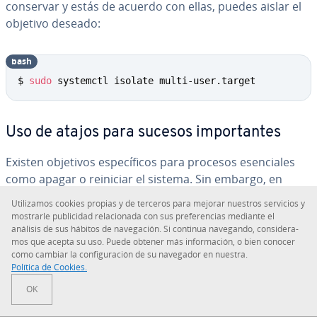
conservar y estás de acuerdo con ellas, puedes aislar el
objetivo deseado:
bash
Copy
$ 
sudo
 systemctl isolate multi-user.target
Uso de atajos para sucesos im­po­r­ta­n­tes
Existen objetivos es­pe­cí­fi­cos para procesos ese­n­cia­les
como apagar o reiniciar el sistema. Sin embargo, en
Linux, systemctl también ofrece atajos prácticos que pro­
Uti­li­za­mos cookies propias y de terceros para mejorar nuestros servicios y
po­r­cio­nan funciones adi­cio­na­les. Por ejemplo, para
mostrarle pu­bli­ci­dad re­la­cio­na­da con sus pre­fe­re­n­cias mediante el
poner el sistema en modo rescate (Single-User-Modus),
análisis de sus hábitos de na­ve­ga­ción. Si continua navegando, co­n­si­de­ra­
mos que acepta su uso. Puede obtener más in­fo­r­ma­ción, o bien conocer
basta con utilizar ‘rescue’ en lugar de ‘isolate
cómo cambiar la co­n­fi­gu­ra­ción de su navegador en nuestra.
rescue.target’.
Política de Cookies.
OK
bash
Copy