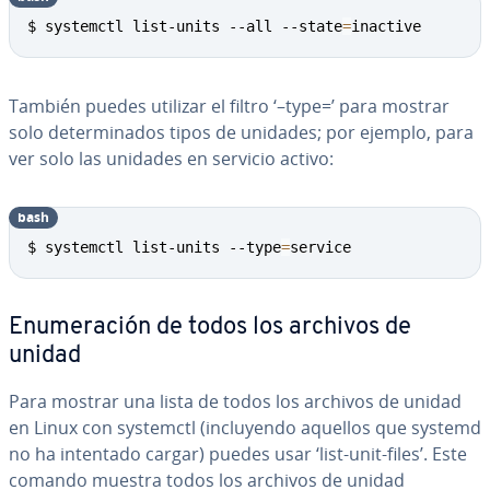
Copy
$ systemctl list-units --all --state
=
inactive
También puedes utilizar el filtro ‘–type=’ para mostrar
solo de­te­r­mi­na­dos tipos de unidades; por ejemplo, para
ver solo las unidades en servicio activo:
bash
Copy
$ systemctl list-units --type
=
service
Enu­me­ra­ción de todos los archivos de
unidad
Para mostrar una lista de todos los archivos de unidad
en Linux con systemctl (in­clu­ye­n­do aquellos que systemd
no ha intentado cargar) puedes usar ‘list-unit-files’. Este
comando muestra todos los archivos de unidad