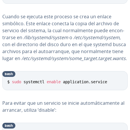
Cuando se ejecuta este proceso se crea un enlace
simbólico. Este enlace conecta la copia del archivo de
servicio del sistema, la cual no­r­ma­l­me­n­te puede en­co­n­
trar­se en
/lib/systemd/system
o
/etc/systemd/system
,
con el di­re­c­to­rio del disco duro en el que systemd busca
archivos para el au­to­arra­n­que, que no­r­ma­l­me­n­te tiene
lugar en
/etc/systemd/system/some_target.target.wants
.
bash
Copy
$ 
sudo
 systemctl 
enable
 application.service
Para evitar que un servicio se inicie au­to­má­ti­ca­me­n­te al
arrancar, utiliza ‘disable’:
bash
Copy