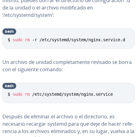
mismo, puedes borrar el di­re­c­to­rio de co­n­fi­gu­ra­ción ‘.d’
de la unidad o el archivo mo­di­fi­ca­do en
‘/etc/systemd/system’:
bash
Copy
$ 
sudo
rm
 -r /etc/systemd/system/nginx.service.d
Un archivo de unidad co­m­ple­ta­me­n­te revisado se borra
con el siguiente comando:
bash
Copy
$ 
sudo
rm
 /etc/systemd/system/nginx.service
Después de eliminar el archivo o el di­re­c­to­rio, es
necesario recargar systemd para que deje de hacer re­fe­
re­n­cia a los archivos eli­mi­na­dos y, en su lugar, vuelva a la