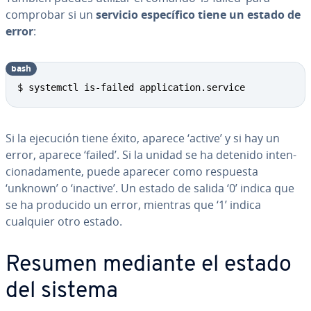
comprobar si un
servicio es­pe­cí­fi­co tiene un estado de
error
:
bash
Copy
$ systemctl is-failed application.service
Si la ejecución tiene éxito, aparece ‘active’ y si hay un
error, aparece ‘failed’. Si la unidad se ha detenido in­te­n­
cio­na­da­me­n­te, puede aparecer como respuesta
‘unknown’ o ‘inactive’. Un estado de salida ‘0’ indica que
se ha producido un error, mientras que ‘1’ indica
cualquier otro estado.
Resumen mediante el estado
del sistema