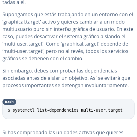
ta­das a él.
Su­po­n­ga­mos que estás tra­ba­ja­n­do en un entorno con el
‘graphical.target’ activo y quieres cambiar a un modo
mu­l­tiu­sua­rio puro sin interfaz gráfica de usuario. En este
caso, puedes des­ac­ti­var el sistema gráfico aislando el
‘multi-user.target’. Como ‘graphical.target’ depende de
‘multi-user.target’, pero no al revés, todos los servicios
gráficos se detienen con el cambio.
Sin embargo, debes comprobar las de­pe­n­de­n­cias
asociadas antes de aislar un objetivo. Así se evitará que
procesos im­po­r­ta­n­tes se detengan in­vo­lu­n­ta­ria­me­n­te.
bash
Copy
$ systemctl list-dependencies multi-user.target
Si has co­m­pro­ba­do las unidades activas que quieres