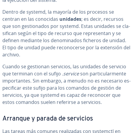
la ejecución del sistema.
Dentro de systemd, la mayoría de los procesos se
centran en las conocidas
unidades
; es decir, recursos
que son ge­s­tio­na­dos por systemd. Estas unidades se cla­
si­fi­can según el tipo de recurso que re­pre­se­n­tan y se
definen mediante los de­no­mi­na­dos ficheros de unidad.
El tipo de unidad puede re­co­no­ce­r­se por la extensión del
archivo.
Cuando se gestionan servicios, las unidades de servicio
que terminan con el sufijo
.service
son pa­r­ti­cu­la­r­me­n­te
im­po­r­ta­n­tes. Sin embargo, a menudo no es necesario es­
pe­ci­fi­car este sufijo para los comandos de gestión de
servicios, ya que systemd es capaz de reconocer que
estos comandos suelen referirse a servicios.
Arranque y parada de servicios
Las tareas más comunes rea­li­za­das con systemctl en