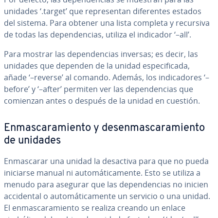
unidades ‘.target’ que re­pre­se­n­tan di­fe­re­n­tes estados
del sistema. Para obtener una lista completa y recursiva
de todas las de­pe­n­de­n­cias, utiliza el indicador ‘–all’.
Para mostrar las de­pe­n­de­n­cias inversas; es decir, las
unidades que dependen de la unidad es­pe­ci­fi­ca­da,
añade ‘–reverse’ al comando. Además, los in­di­ca­do­res ‘–
before’ y ‘–after’ permiten ver las de­pe­n­de­n­cias que
comienzan antes o después de la unidad en cuestión.
En­ma­s­ca­ra­mie­n­to y des­en­ma­s­ca­ra­mie­n­to
de unidades
En­ma­s­ca­rar una unidad la desactiva para que no pueda
iniciarse manual ni au­to­má­ti­ca­me­n­te. Esto se utiliza a
menudo para asegurar que las de­pe­n­de­n­cias no inicien
ac­ci­de­n­tal o au­to­má­ti­ca­me­n­te un servicio o una unidad.
El en­ma­s­ca­ra­mie­n­to se realiza creando un enlace