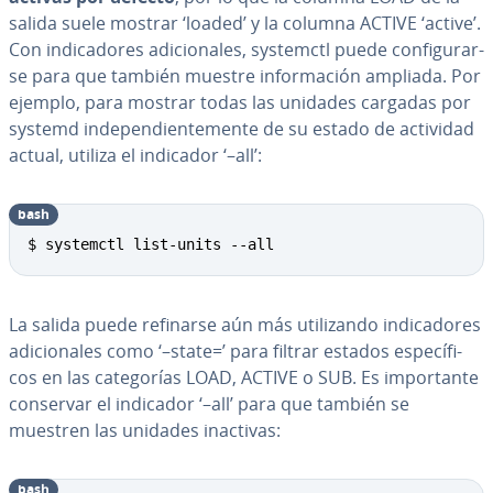
salida suele mostrar ‘loaded’ y la columna ACTIVE ‘active’.
Con in­di­ca­do­res adi­cio­na­les, systemctl puede co­n­fi­gu­rar­
se para que también muestre in­fo­r­ma­ción ampliada. Por
ejemplo, para mostrar todas las unidades cargadas por
systemd in­de­pe­n­die­n­te­me­n­te de su estado de actividad
actual, utiliza el indicador ‘–all’:
bash
Copy
$ systemctl list-units --all
La salida puede refinarse aún más uti­li­za­n­do in­di­ca­do­res
adi­cio­na­les como ‘–state=’ para filtrar estados es­pe­cí­fi­
cos en las ca­te­go­rías LOAD, ACTIVE o SUB. Es im­po­r­ta­n­te
conservar el indicador ‘–all’ para que también se
muestren las unidades inactivas:
bash