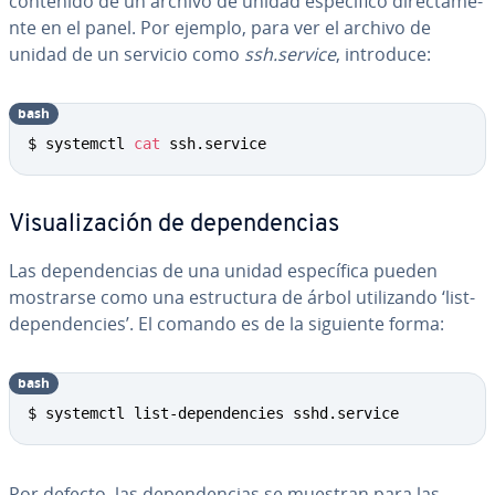
contenido de un archivo de unidad es­pe­cí­fi­co di­re­c­ta­me­
n­te en el panel. Por ejemplo, para ver el archivo de
unidad de un servicio como
ssh.service
, introduce:
bash
Copy
$ systemctl 
cat
 ssh.service
Vi­sua­li­za­ción de de­pe­n­de­n­cias
Las de­pe­n­de­n­cias de una unidad es­pe­cí­fi­ca pueden
mostrarse como una es­tru­c­tu­ra de árbol uti­li­za­n­do ‘list-
de­pe­n­de­n­cies’. El comando es de la siguiente forma:
bash
Copy
$ systemctl list-dependencies sshd.service
Por defecto, las de­pe­n­de­n­cias se muestran para las