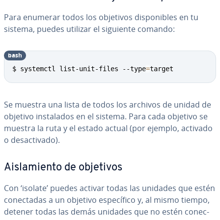
Para enumerar todos los objetivos di­s­po­ni­bles en tu
sistema, puedes utilizar el siguiente comando:
bash
Copy
$ systemctl list-unit-files --type
=
target
Se muestra una lista de todos los archivos de unidad de
objetivo in­s­ta­la­dos en el sistema. Para cada objetivo se
muestra la ruta y el estado actual (por ejemplo, activado
o des­ac­ti­va­do).
Ai­s­la­mie­n­to de objetivos
Con ‘isolate’ puedes activar todas las unidades que estén
co­ne­c­ta­das a un objetivo es­pe­cí­fi­co y, al mismo tiempo,
detener todas las demás unidades que no estén co­ne­c­