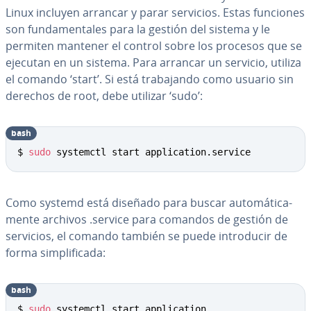
Linux incluyen arrancar y parar servicios. Estas funciones
son fu­n­da­me­n­ta­les para la gestión del sistema y le
permiten mantener el control sobre los procesos que se
ejecutan en un sistema. Para arrancar un servicio, utiliza
el comando ‘start’. Si está tra­ba­ja­n­do como usuario sin
derechos de root, debe utilizar ‘sudo’:
bash
Copy
$ 
sudo
 systemctl start application.service
Como systemd está diseñado para buscar au­to­má­ti­ca­
me­n­te archivos .service para comandos de gestión de
servicios, el comando también se puede in­tro­du­cir de
forma si­m­pli­fi­ca­da:
bash
Copy
$ 
sudo
 systemctl start application