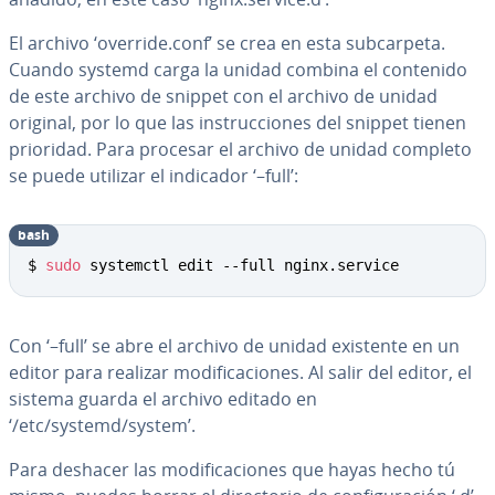
El archivo ‘override.conf’ se crea en esta su­b­ca­r­pe­ta.
Cuando systemd carga la unidad combina el contenido
de este archivo de snippet con el archivo de unidad
original, por lo que las in­s­tru­c­cio­nes del snippet tienen
prioridad. Para procesar el archivo de unidad completo
se puede utilizar el indicador ‘–full’:
bash
Copy
$ 
sudo
 systemctl edit --full nginx.service
Con ‘–full’ se abre el archivo de unidad existente en un
editor para realizar mo­di­fi­ca­cio­nes. Al salir del editor, el
sistema guarda el archivo editado en
‘/etc/systemd/system’.
Para deshacer las mo­di­fi­ca­cio­nes que hayas hecho tú