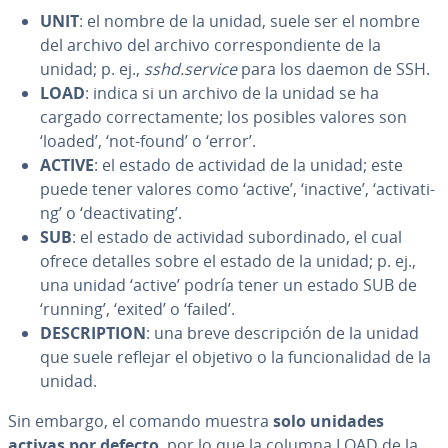
UNIT
: el nombre de la unidad, suele ser el nombre
del archivo del archivo co­rre­s­po­n­die­n­te de la
unidad; p. ej.,
sshd.service
para los daemon de SSH.
LOAD
: indica si un archivo de la unidad se ha
cargado co­rre­c­ta­me­n­te; los posibles valores son
‘loaded’, ‘not-found’ o ‘error’.
ACTIVE
: el estado de actividad de la unidad; este
puede tener valores como ‘active’, ‘inactive’, ‘ac­ti­va­ti­
ng’ o ‘dea­c­ti­va­ti­ng’.
SUB
: el estado de actividad su­bo­r­di­na­do, el cual
ofrece detalles sobre el estado de la unidad; p. ej.,
una unidad ‘active’ podría tener un estado SUB de
‘running’, ‘exited’ o ‘failed’.
DE­S­CRI­P­TION
: una breve de­s­cri­p­ción de la unidad
que suele reflejar el objetivo o la fu­n­cio­na­li­dad de la
unidad.
Sin embargo, el comando muestra
solo unidades
activas por defecto
, por lo que la columna LOAD de la