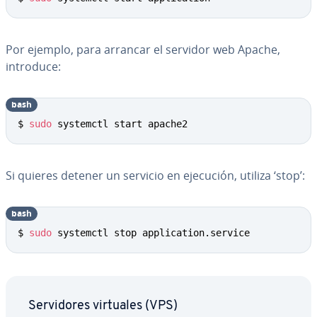
Por ejemplo, para arrancar el servidor web Apache,
introduce:
bash
Copy
$ 
sudo
 systemctl start apache2
Si quieres detener un servicio en ejecución, utiliza ‘stop’:
bash
Copy
$ 
sudo
 systemctl stop application.service
Se­r­vi­do­res virtuales (VPS)