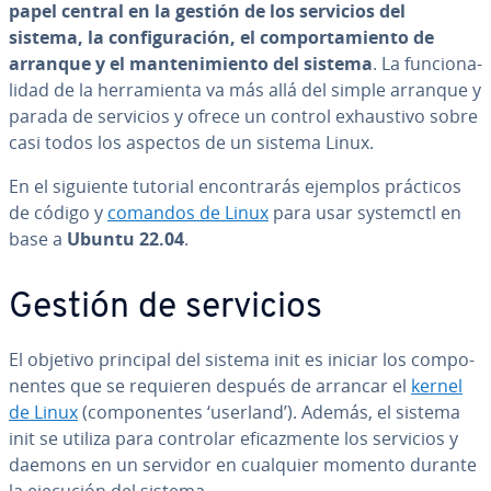
papel central en la gestión de los servicios del
sistema, la co­n­fi­gu­ra­ción, el co­m­po­r­ta­mie­n­to de
arranque y el ma­n­te­ni­mie­n­to del sistema
. La fu­n­cio­na­
li­dad de la he­rra­mie­n­ta va más allá del simple arranque y
parada de servicios y ofrece un control exhau­s­ti­vo sobre
casi todos los aspectos de un sistema Linux.
En el siguiente tutorial en­co­n­tra­rás ejemplos prácticos
de código y
comandos de Linux
para usar systemctl en
base a
Ubuntu 22.04
.
Gestión de servicios
El objetivo principal del sistema init es iniciar los co­m­po­
ne­n­tes que se requieren después de arrancar el
kernel
de Linux
(co­m­po­ne­n­tes ‘userland’). Además, el sistema
init se utiliza para controlar efi­ca­z­me­n­te los servicios y
daemons en un servidor en cualquier momento durante