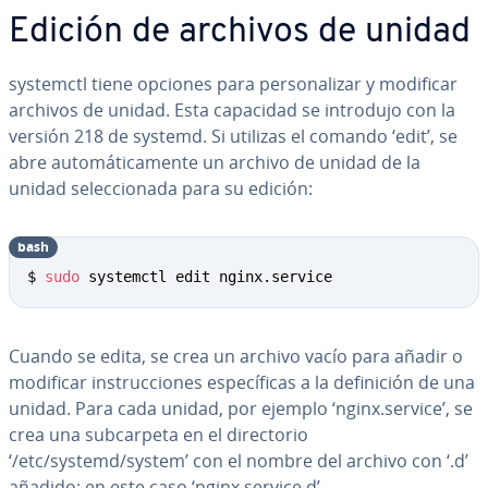
Edición de archivos de unidad
systemctl tiene opciones para pe­r­so­na­li­zar y modificar
archivos de unidad. Esta capacidad se introdujo con la
versión 218 de systemd. Si utilizas el comando ‘edit’, se
abre au­to­má­ti­ca­me­n­te un archivo de unidad de la
unidad se­le­c­cio­na­da para su edición:
bash
Copy
$ 
sudo
 systemctl edit nginx.service
Cuando se edita, se crea un archivo vacío para añadir o
modificar in­s­tru­c­cio­nes es­pe­cí­fi­cas a la de­fi­ni­ción de una
unidad. Para cada unidad, por ejemplo ‘nginx.service’, se
crea una su­b­ca­r­pe­ta en el di­re­c­to­rio
‘/etc/systemd/system’ con el nombre del archivo con ‘.d’
añadido; en este caso ‘nginx.service.d’.