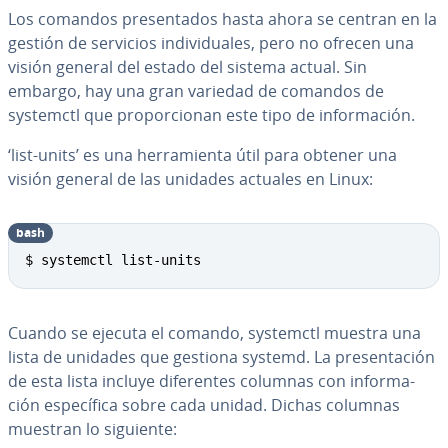
Los comandos pre­se­n­ta­dos hasta ahora se centran en la
gestión de servicios in­di­vi­dua­les, pero no ofrecen una
visión general del estado del sistema actual. Sin
embargo, hay una gran variedad de comandos de
systemctl que pro­po­r­cio­nan este tipo de in­fo­r­ma­ción.
‘list-units’ es una he­rra­mie­n­ta útil para obtener una
visión general de las unidades actuales en Linux:
bash
Copy
$ systemctl list-units
Cuando se ejecuta el comando, systemctl muestra una
lista de unidades que gestiona systemd. La pre­se­n­ta­ción
de esta lista incluye di­fe­re­n­tes columnas con in­fo­r­ma­
ción es­pe­cí­fi­ca sobre cada unidad. Dichas columnas
muestran lo siguiente: