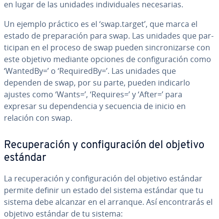
en lugar de las unidades in­di­vi­dua­les ne­ce­sa­rias.
Un ejemplo práctico es el ‘swap.target’, que marca el
estado de pre­pa­ra­ción para swap. Las unidades que pa­r­
ti­ci­pan en el proceso de swap pueden si­n­cro­ni­zar­se con
este objetivo mediante opciones de co­n­fi­gu­ra­ción como
‘WantedBy=’ o ‘Re­qui­re­d­By=’. Las unidades que
dependen de swap, por su parte, pueden indicarlo
ajustes como ‘Wants=’, ‘Requires=’ y ‘After=’ para
expresar su de­pe­n­de­n­cia y secuencia de inicio en
relación con swap.
Re­cu­pe­ra­ción y co­n­fi­gu­ra­ción del objetivo
estándar
La re­cu­pe­ra­ción y co­n­fi­gu­ra­ción del objetivo estándar
permite definir un estado del sistema estándar que tu
sistema debe alcanzar en el arranque. Así en­co­n­tra­rás el
objetivo estándar de tu sistema: