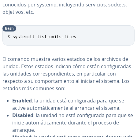
conocidos por systemd, in­clu­ye­n­do servicios, sockets,
objetivos, etc.
bash
Copy
$ systemctl list-units-files
El comando muestra varios estados de los archivos de
unidad. Estos estados indican cómo están co­n­fi­gu­ra­das
las unidades co­rre­s­po­n­die­n­tes, en pa­r­ti­cu­lar con
respecto a su co­m­po­r­ta­mie­n­to al iniciar el sistema. Los
estados más comunes son:
Enabled
: la unidad está co­n­fi­gu­ra­da para que se
active au­to­má­ti­ca­me­n­te al arrancar el sistema.
Disabled
: la unidad no está co­n­fi­gu­ra­da para que se
inicie au­to­má­ti­ca­me­n­te durante el proceso de
arranque.