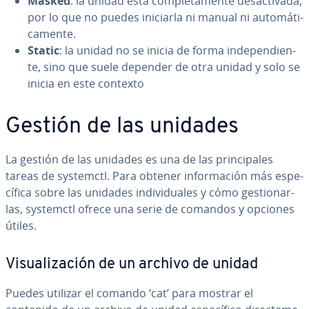
Masked
: la unidad está co­m­ple­ta­me­n­te des­ac­ti­va­da,
por lo que no puedes iniciarla ni manual ni au­to­má­ti­
ca­me­n­te.
Static
: la unidad no se inicia de forma in­de­pe­n­die­n­
te, sino que suele depender de otra unidad y solo se
inicia en este contexto
Gestión de las unidades
La gestión de las unidades es una de las pri­n­ci­pa­les
tareas de systemctl. Para obtener in­fo­r­ma­ción más es­pe­
cí­fi­ca sobre las unidades in­di­vi­dua­les y cómo ge­s­tio­nar­
las, systemctl ofrece una serie de comandos y opciones
útiles.
Vi­sua­li­za­ción de un archivo de unidad
Puedes utilizar el comando ‘cat’ para mostrar el