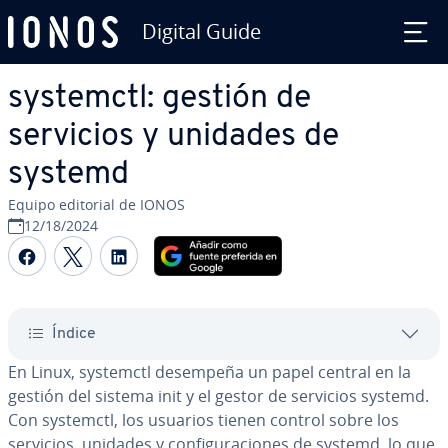
Digital Guide
Saltar al contenido principal
systemctl: gestión de
servicios y unidades de
systemd
Equipo editorial de IONOS
12/18/2024
Compartir Facebook
Compartir Twitter
Compartir LinkedIn
Índice
En Linux, systemctl desempeña un papel central en la
gestión del sistema init y el gestor de servicios systemd.
Con systemctl, los usuarios tienen control sobre los
servicios, unidades y co­n­fi­gu­ra­cio­nes de systemd, lo que