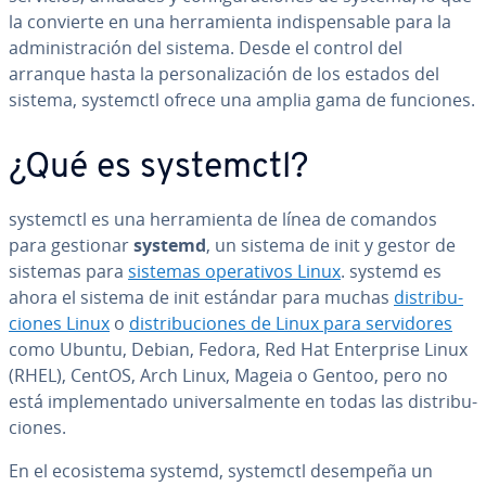
la convierte en una he­rra­mie­n­ta in­di­s­pe­n­sa­ble para la
ad­mi­ni­s­tra­ción del sistema. Desde el control del
arranque hasta la pe­r­so­na­li­za­ción de los estados del
sistema, systemctl ofrece una amplia gama de funciones.
¿Qué es systemctl?
systemctl es una he­rra­mie­n­ta de línea de comandos
para gestionar
systemd
, un sistema de init y gestor de
sistemas para
sistemas ope­ra­ti­vos Linux
. systemd es
ahora el sistema de init estándar para muchas
di­s­tri­bu­
cio­nes Linux
o
di­s­tri­bu­cio­nes de Linux para se­r­vi­do­res
como Ubuntu, Debian, Fedora, Red Hat En­te­r­pri­se Linux
(RHEL), CentOS, Arch Linux, Mageia o Gentoo, pero no
está im­ple­me­n­ta­do uni­ve­r­sa­l­me­n­te en todas las di­s­tri­bu­
cio­nes.
En el eco­si­s­te­ma systemd, systemctl desempeña un