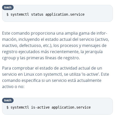
bash
Copy
$ systemctl status application.service
Este comando pro­po­r­cio­na una amplia gama de in­fo­r­
ma­ción, in­clu­ye­n­do el estado actual del servicio (activo,
inactivo, de­fe­c­tuo­so, etc.), los procesos y mensajes de
registro eje­cu­ta­dos más re­cie­n­te­me­n­te, la jerarquía
cgroup y las primeras líneas de registro.
Para comprobar el estado de actividad actual de un
servicio en Linux con systemctl, se utiliza ‘is-active’. Este
comando es­pe­ci­fi­ca si un servicio está ac­tua­l­me­n­te
activo o no:
bash
Copy
$ systemctl is-active application.service