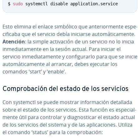
$ 
sudo
 systemctl disable application.service
Esto elimina el enlace simbólico que an­te­rio­r­me­n­te es­pe­
ci­fi­ca­ba que el servicio debía iniciarse au­to­má­ti­ca­me­n­te.
Atención
: la simple ac­ti­va­ción de un servicio no lo inicia
in­me­dia­ta­me­n­te en la sesión actual. Para iniciar el
servicio in­me­dia­ta­me­n­te y co­n­fi­gu­rar­lo para que se inicie
au­to­má­ti­ca­me­n­te al arrancar, debes ejecutar los
comandos ‘start’ y ‘enable’.
Co­m­pro­ba­ción del estado de los servicios
Con systemctl se puede mostrar in­fo­r­ma­ción detallada
sobre el estado de los servicios. Esta función es es­pe­cia­l­
me­n­te útil para controlar y dia­g­no­s­ti­car el estado actual
de los servicios del sistema y de las apli­ca­cio­nes. Utiliza
el comando ‘status’ para la co­m­pro­ba­ción: