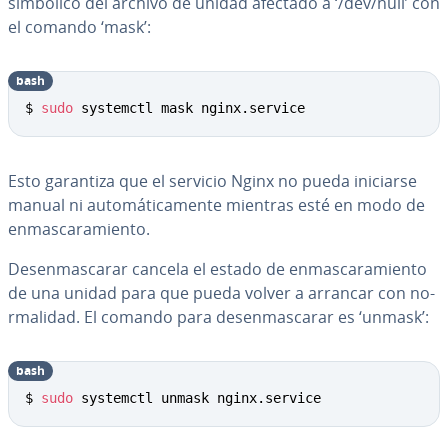
simbólico del archivo de unidad afectado a ‘/dev/null’ con
el comando ‘mask’:
bash
Copy
$ 
sudo
 systemctl mask nginx.service
Esto garantiza que el servicio Nginx no pueda iniciarse
manual ni au­to­má­ti­ca­me­n­te mientras esté en modo de
en­ma­s­ca­ra­mie­n­to.
Des­en­ma­s­ca­rar cancela el estado de en­ma­s­ca­ra­mie­n­to
de una unidad para que pueda volver a arrancar con no­
r­ma­li­dad. El comando para des­en­ma­s­ca­rar es ‘unmask’:
bash
Copy
$ 
sudo
 systemctl unmask nginx.service