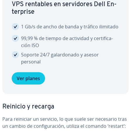
VPS rentables en se­r­vi­do­res Dell En­
te­r­pri­se
1 Gb/s de ancho de banda y tráfico ilimitado
99,99 % de tiempo de actividad y ce­r­ti­fi­ca­
ción ISO
Soporte 24/7 ga­la­r­do­na­do y asesor
personal
Ver planes
Reinicio y recarga
Para reiniciar un servicio, lo que suele ser necesario tras
un cambio de co­n­fi­gu­ra­ción, utiliza el comando ‘restart’: