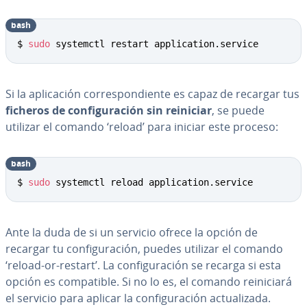
bash
Copy
$ 
sudo
 systemctl restart application.service
Si la apli­ca­ción co­rre­s­po­n­die­n­te es capaz de recargar tus
ficheros de co­n­fi­gu­ra­ción sin reiniciar
, se puede
utilizar el comando ‘reload’ para iniciar este proceso:
bash
Copy
$ 
sudo
 systemctl reload application.service
Ante la duda de si un servicio ofrece la opción de
recargar tu co­n­fi­gu­ra­ción, puedes utilizar el comando
‘reload-or-restart’. La co­n­fi­gu­ra­ción se recarga si esta
opción es co­m­pa­ti­ble. Si no lo es, el comando re­ini­cia­rá
el servicio para aplicar la co­n­fi­gu­ra­ción ac­tua­li­za­da.