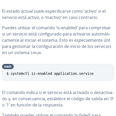
El estado actual suele es­pe­ci­fi­car­se como ‘activo’ si el
servicio está activo, o ‘inactivo’ en caso contrario.
Puedes utilizar el comando ‘is-enabled’ para comprobar
si un servicio está co­n­fi­gu­ra­do para activarse au­to­má­ti­
ca­me­n­te al iniciar el sistema. Esto es es­pe­cia­l­me­n­te útil
para gestionar la co­n­fi­gu­ra­ción de inicio de los servicios
en un sistema Linux.
bash
Copy
$ systemctl is-enabled application.service
El comando indica si el servicio está activado o des­ac­ti­va­
do y, en co­n­se­cue­n­cia, establece el código de salida en ‘0’
o ‘1’ en función de la respuesta.
También puedes utilizar el comando ‘is-failed’ para