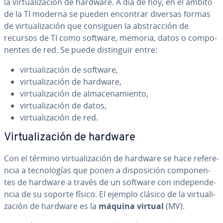
la vi­r­tua­li­za­ción de hardware. A día de hoy, en el ámbito
de la TI moderna se pueden encontrar diversas formas
de vi­r­tua­li­za­ción que consiguen la ab­s­tra­c­ción de
recursos de TI como software, memoria, datos o co­m­po­
ne­n­tes de red. Se puede di­s­ti­n­guir entre:
vi­r­tua­li­za­ción de software,
vi­r­tua­li­za­ción de hardware,
vi­r­tua­li­za­ción de al­ma­ce­na­mie­n­to,
vi­r­tua­li­za­ción de datos,
vi­r­tua­li­za­ción de red.
Vi­r­tua­li­za­ción de hardware
Con el término vi­r­tua­li­za­ción de hardware se hace re­fe­re­
n­cia a te­c­no­lo­gías que ponen a di­s­po­si­ción co­m­po­ne­n­
tes de hardware a través de un software con in­de­pe­n­de­
n­cia de su soporte físico. El ejemplo clásico de la vi­r­tua­li­
za­ción de hardware es la
máquina virtual
(MV).