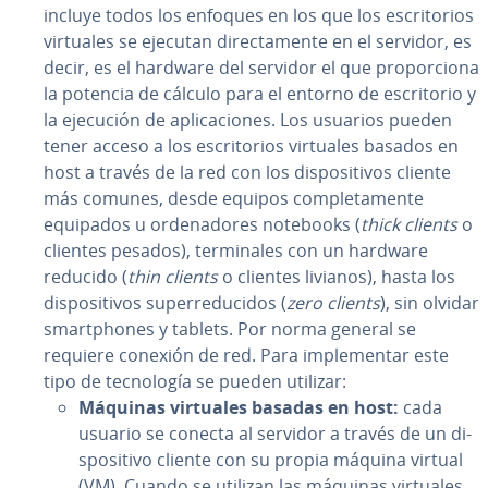
incluye todos los enfoques en los que los es­cri­to­rios
virtuales se ejecutan di­re­c­ta­me­n­te en el servidor, es
decir, es el hardware del servidor el que pro­po­r­cio­na
la potencia de cálculo para el entorno de es­cri­to­rio y
la ejecución de apli­ca­cio­nes. Los usuarios pueden
tener acceso a los es­cri­to­rios virtuales basados en
host a través de la red con los di­s­po­si­ti­vos cliente
más comunes, desde equipos co­m­ple­ta­me­n­te
equipados u or­de­na­do­res notebooks (
thick clients
o
clientes pesados), te­r­mi­na­les con un hardware
reducido (
thin clients
o clientes livianos), hasta los
di­s­po­si­ti­vos su­per­re­du­ci­dos (
zero clients
), sin olvidar
sma­r­t­pho­nes y tablets. Por norma general se
requiere conexión de red. Para im­ple­me­n­tar este
tipo de te­c­no­lo­gía se pueden utilizar:
Máquinas virtuales basadas en host:
cada
usuario se conecta al servidor a través de un di­
s­po­si­ti­vo cliente con su propia máquina virtual
(VM). Cuando se utilizan las máquinas virtuales