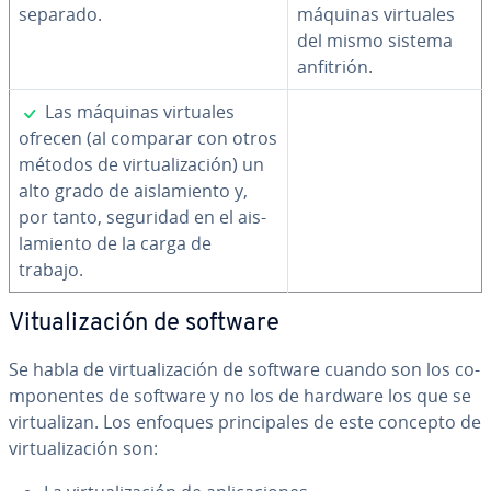
separado.
máquinas virtuales
del mismo sistema
anfitrión.
✓
Las máquinas virtuales
ofrecen (al comparar con otros
métodos de vi­r­tua­li­za­ción) un
alto grado de ai­s­la­mie­n­to y,
por tanto, seguridad en el ai­s­
la­mie­n­to de la carga de
trabajo.
Vi­tua­li­za­ción de software
Se habla de vi­r­tua­li­za­ción de software cuando son los co­
m­po­ne­n­tes de software y no los de hardware los que se
vi­r­tua­li­zan. Los enfoques pri­n­ci­pa­les de este concepto de
vi­r­tua­li­za­ción son: