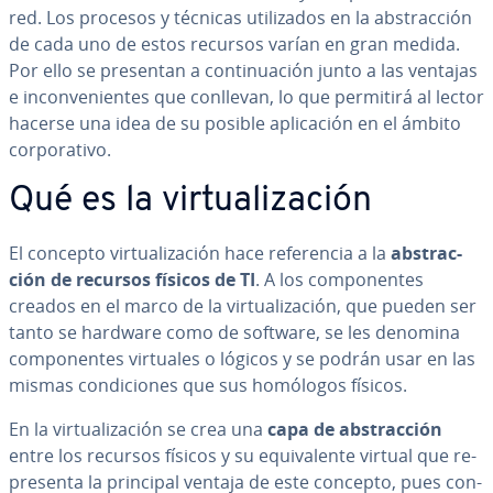
red. Los procesos y técnicas uti­li­za­dos en la ab­s­tra­c­ción
de cada uno de estos recursos varían en gran medida.
Por ello se presentan a co­n­ti­nua­ción junto a las ventajas
e in­co­n­ve­nie­n­tes que conllevan, lo que permitirá al lector
hacerse una idea de su posible apli­ca­ción en el ámbito
co­r­po­ra­ti­vo.
Qué es la vi­r­tua­li­za­ción
El concepto vi­r­tua­li­za­ción hace re­fe­re­n­cia a la
ab­s­tra­c­
ción de recursos físicos de TI
. A los co­m­po­ne­n­tes
creados en el marco de la vi­r­tua­li­za­ción, que pueden ser
tanto se hardware como de software, se les denomina
co­m­po­ne­n­tes virtuales o lógicos y se podrán usar en las
mismas co­n­di­cio­nes que sus homólogos físicos.
En la vi­r­tua­li­za­ción se crea una
capa de ab­s­tra­c­ción
entre los recursos físicos y su equi­va­le­n­te virtual que re­
pre­se­n­ta la principal ventaja de este concepto, pues co­n­