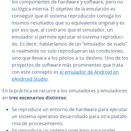
los co­m­po­ne­n­tes de hardware y software, pero no
su lógica interna. El objetivo de la emulación es
conseguir que el sistema re­pro­du­ci­do consiga los
mismos re­su­l­ta­dos que su equi­va­le­n­te original y es
por eso que, al contrario que el simulador, un
emulador sí permite ejecutar el sistema re­pro­du­ci­
do. Es decir, ha­bla­ría­mos de un “emulador de vuelo”
si realmente no solo re­pro­du­je­ran las co­n­di­cio­nes,
sino que llevara a los pilotos a su destino. Uno de los
proyectos de software más pro­mi­ne­n­tes que trata
con este concepto es
el emulador de Android en
eAndroid Studio
.
En la práctica se recurre a los si­mu­la­do­res y emu­la­do­res
en
tres es­ce­na­rios distintos
:
Se reproduce un entorno de hardware para ejecutar
un sistema operativo de­sa­rro­lla­do para otra pla­ta­fo­
r­ma de pro­ce­sa­mie­n­to.
Se reproduce un sistema operativo para poder