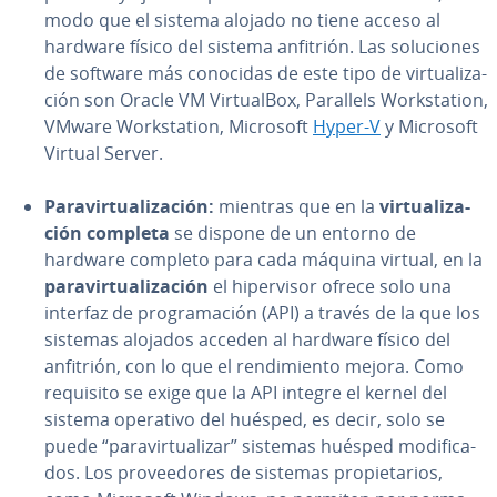
modo que el sistema alojado no tiene acceso al
hardware físico del sistema anfitrión. Las so­lu­cio­nes
de software más conocidas de este tipo de vi­r­tua­li­za­
ción son Oracle VM Vi­r­tua­l­Box, Parallels Wo­r­k­s­ta­tion,
VMware Wo­r­k­s­ta­tion, Microsoft
Hyper-V
y Microsoft
Virtual Server.
Pa­ra­vi­r­tua­li­za­ción:
mientras que en la
vi­r­tua­li­za­
ción completa
se dispone de un entorno de
hardware completo para cada máquina virtual, en la
pa­ra­vi­r­tua­li­za­ción
el hi­pe­r­vi­sor ofrece solo una
interfaz de pro­gra­ma­ción (API) a través de la que los
sistemas alojados acceden al hardware físico del
anfitrión, con lo que el re­n­di­mie­n­to mejora. Como
requisito se exige que la API integre el kernel del
sistema operativo del huésped, es decir, solo se
puede “pa­ra­vi­r­tua­li­zar” sistemas huésped mo­di­fi­ca­
dos. Los pro­vee­do­res de sistemas pro­pie­ta­rios,