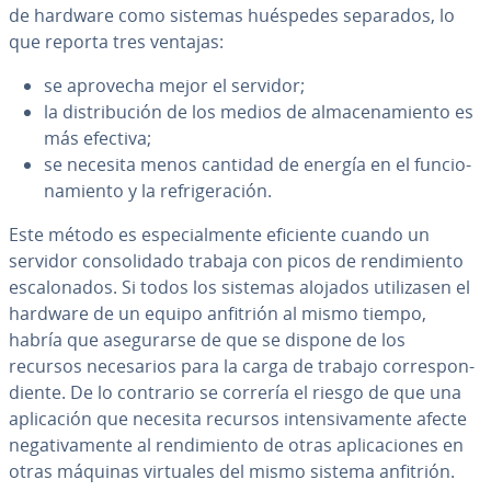
de hardware como sistemas huéspedes separados, lo
que reporta tres ventajas:
se aprovecha mejor el servidor;
la di­s­tri­bu­ción de los medios de al­ma­ce­na­mie­n­to es
más efectiva;
se necesita menos cantidad de energía en el fu­n­cio­
na­mie­n­to y la re­fri­ge­ra­ción.
Este método es es­pe­cia­l­me­n­te eficiente cuando un
servidor co­n­so­li­da­do trabaja con picos de re­n­di­mie­n­to
es­ca­lo­na­dos. Si todos los sistemas alojados uti­li­za­sen el
hardware de un equipo anfitrión al mismo tiempo,
habría que ase­gu­rar­se de que se dispone de los
recursos ne­ce­sa­rios para la carga de trabajo co­rre­s­po­n­
die­n­te. De lo contrario se correría el riesgo de que una
apli­ca­ción que necesita recursos in­te­n­si­va­me­n­te afecte
ne­ga­ti­va­me­n­te al re­n­di­mie­n­to de otras apli­ca­cio­nes en
otras máquinas virtuales del mismo sistema anfitrión.