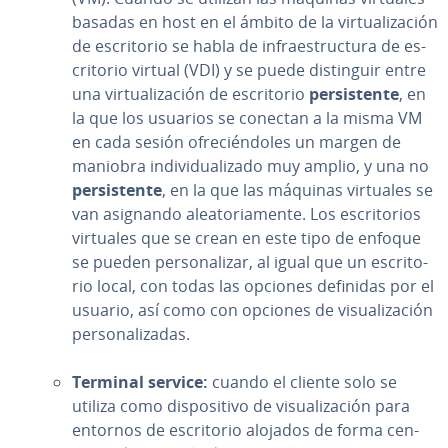
basadas en host en el ámbito de la vi­r­tua­li­za­ción
de es­cri­to­rio se habla de in­frae­s­tru­c­tu­ra de es­
cri­to­rio virtual (VDI) y se puede di­s­ti­n­guir entre
una vi­r­tua­li­za­ción de es­cri­to­rio
pe­r­si­s­te­n­te
, en
la que los usuarios se conectan a la misma VM
en cada sesión ofre­cié­n­do­les un margen de
maniobra in­di­vi­dua­li­za­do muy amplio, y una no
pe­r­si­s­te­n­te
, en la que las máquinas virtuales se
van asignando alea­to­ria­me­n­te. Los es­cri­to­rios
virtuales que se crean en este tipo de enfoque
se pueden pe­r­so­na­li­zar, al igual que un es­cri­to­
rio local, con todas las opciones definidas por el
usuario, así como con opciones de vi­sua­li­za­ción
pe­r­so­na­li­za­das.
Terminal service:
cuando el cliente solo se
utiliza como di­s­po­si­ti­vo de vi­sua­li­za­ción para
entornos de es­cri­to­rio alojados de forma ce­n­