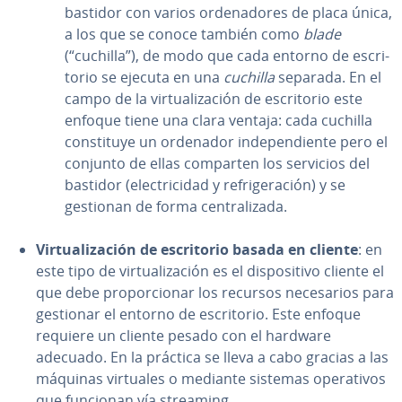
bastidor con varios or­de­na­do­res de placa única,
a los que se conoce también como
blade
(“cuchilla”), de modo que cada entorno de es­cri­
to­rio se ejecuta en una
cuchilla
separada. En el
campo de la vi­r­tua­li­za­ción de es­cri­to­rio este
enfoque tiene una clara ventaja: cada cuchilla
co­n­s­ti­tu­ye un ordenador in­de­pe­n­die­n­te pero el
conjunto de ellas comparten los servicios del
bastidor (ele­c­tri­ci­dad y re­fri­ge­ra­ción) y se
gestionan de forma ce­n­tra­li­za­da.
Vi­r­tua­li­za­ción
de es­cri­to­rio basada en cliente
: en
este tipo de vi­r­tua­li­za­ción es el di­s­po­si­ti­vo cliente el
que debe pro­po­r­cio­nar los recursos ne­ce­sa­rios para
gestionar el entorno de es­cri­to­rio. Este enfoque
requiere un cliente pesado con el hardware
adecuado. En la práctica se lleva a cabo gracias a las
máquinas virtuales o mediante sistemas ope­ra­ti­vos
que funcionan vía streaming.