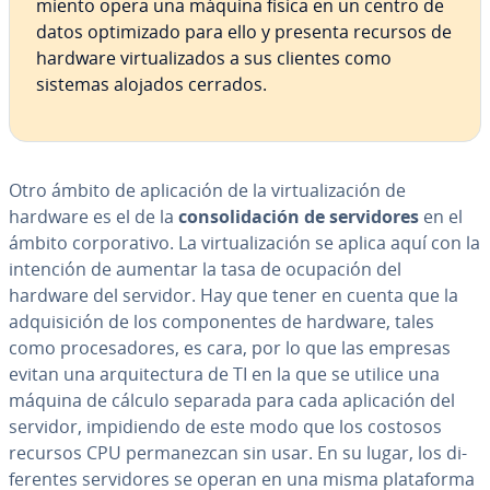
mie­n­to opera una máquina física en un centro de
datos op­ti­mi­za­do para ello y presenta recursos de
hardware vi­r­tua­li­za­dos a sus clientes como
sistemas alojados cerrados.
Otro ámbito de apli­ca­ción de la vi­r­tua­li­za­ción de
hardware es el de la
co­n­so­li­da­ción de se­r­vi­do­res
en el
ámbito co­r­po­ra­ti­vo. La vi­r­tua­li­za­ción se aplica aquí con la
intención de aumentar la tasa de ocupación del
hardware del servidor. Hay que tener en cuenta que la
ad­qui­si­ción de los co­m­po­ne­n­tes de hardware, tales
como pro­ce­sa­do­res, es cara, por lo que las empresas
evitan una ar­qui­te­c­tu­ra de TI en la que se utilice una
máquina de cálculo separada para cada apli­ca­ción del
servidor, im­pi­die­n­do de este modo que los costosos
recursos CPU pe­r­ma­ne­z­can sin usar. En su lugar, los di­
fe­re­n­tes se­r­vi­do­res se operan en una misma pla­ta­fo­r­ma