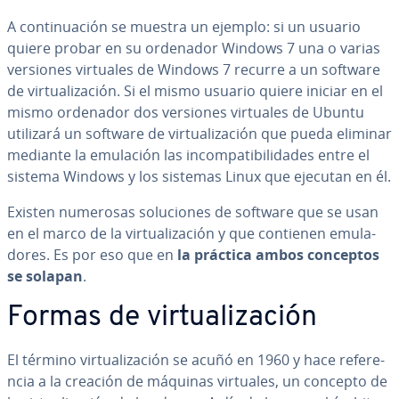
A co­n­ti­nua­ción se muestra un ejemplo: si un usuario
quiere probar en su ordenador Windows 7 una o varias
versiones virtuales de Windows 7 recurre a un software
de vi­r­tua­li­za­ción. Si el mismo usuario quiere iniciar en el
mismo ordenador dos versiones virtuales de Ubuntu
utilizará un software de vi­r­tua­li­za­ción que pueda eliminar
mediante la emulación las in­co­m­pa­ti­bi­li­da­des entre el
sistema Windows y los sistemas Linux que ejecutan en él.
Existen numerosas so­lu­cio­nes de software que se usan
en el marco de la vi­r­tua­li­za­ción y que contienen emu­la­
do­res. Es por eso que en
la práctica ambos conceptos
se solapan
.
Formas de vi­r­tua­li­za­ción
El término vi­r­tua­li­za­ción se acuñó en 1960 y hace re­fe­re­
n­cia a la creación de máquinas virtuales, un concepto de