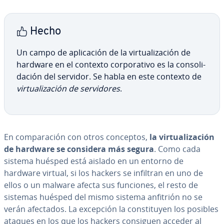
Hecho
Un campo de apli­ca­ción de la vi­r­tua­li­za­ción de
hardware en el contexto co­r­po­ra­ti­vo es la co­n­so­li­
da­ción del servidor. Se habla en este contexto de
vi­r­tua­li­za­ción de se­r­vi­do­res
.
En co­m­pa­ra­ción con otros conceptos,
la vi­r­tua­li­za­ción
de hardware se considera más segura
. Como cada
sistema huésped está aislado en un entorno de
hardware virtual, si los hackers se infiltran en uno de
ellos o un malware afecta sus funciones, el resto de
sistemas huésped del mismo sistema anfitrión no se
verán afectados. La excepción la co­n­s­ti­tu­yen los posibles
ataques en los que los hackers consiguen acceder al