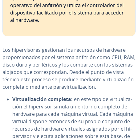
operativo del anfitrión y utiliza el co­n­tro­la­dor del
di­s­po­si­ti­vo fa­ci­li­ta­do por el sistema para acceder
al hardware.
Los hi­pe­r­vi­so­res gestionan los recursos de hardware
pro­po­r­cio­na­dos por el sistema anfitrión como CPU, RAM,
disco duro y pe­ri­fé­ri­cos y los comparte con los sistemas
alojados que co­rre­s­po­n­dan. Desde el punto de vista
técnico este proceso se produce mediante vi­r­tua­li­za­ción
completa o mediante pa­ra­vi­r­tua­li­za­ción.
Vi­r­tua­li­za­ci
ó
n
completa:
en este tipo de vi­r­tua­li­za­
ción
el hi­pe­r­vi­sor simula un entorno completo de
hardware para cada máquina virtual. Cada máquina
virtual dispone entonces de su propio conjunto de
recursos de hardware virtuales asignados por el hi­
pe­r­vi­sor y ejecuta apli­ca­cio­nes sobre esta base, de