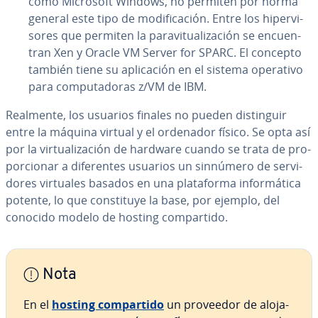
como Microsoft Windows, no permiten por norma
general este tipo de mo­di­fi­ca­ción. Entre los hi­pe­r­vi­
so­res que permiten la pa­ra­vi­tua­li­za­ción se en­cue­n­
tran Xen y Oracle VM Server for SPARC. El concepto
también tiene su apli­ca­ción en el sistema operativo
para co­mpu­tado­ras z/VM de IBM.
Realmente, los usuarios finales no pueden di­s­ti­n­guir
entre la máquina virtual y el ordenador físico. Se opta así
por la vi­r­tua­li­za­ción de hardware cuando se trata de pro­
po­r­cio­nar a di­fe­re­n­tes usuarios un sinnúmero de se­r­vi­
do­res virtuales basados en una pla­ta­fo­r­ma in­fo­r­má­ti­ca
potente, lo que co­n­s­ti­tu­ye la base, por ejemplo, del
conocido modelo de hosting co­m­pa­r­ti­do.
Nota
En el
hosting co­m­pa­r­ti­do
un proveedor de alo­ja­