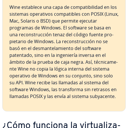
Wine establece una capa de co­m­pa­ti­bi­li­dad en los
sistemas ope­ra­ti­vos co­m­pa­ti­bles con POSIX (Linux,
Mac, Solaris o BSD) que permite ejecutar
programas de Windows. El software se basa en
una re­co­n­s­tru­c­ción tenaz del código fuente pro­
pie­ta­rio de Windows. La re­co­n­s­tru­c­ción no se
basó en el de­s­ma­n­te­la­mie­n­to del software
patentado, sino en la in­ge­nie­ría inversa en el
ámbito de la prueba de caja negra. Así, té­c­ni­ca­me­
n­te Wine no copia la lógica interna del sistema
operativo de Windows en su conjunto, sino solo
su API. Wine recibe las llamadas al sistema del
software Windows, las tra­n­s­fo­r­ma sin retrasos en
llamadas POSIX y las envía al sistema su­b­ya­ce­n­te.
¿Cómo funciona la vi­r­tua­li­za­