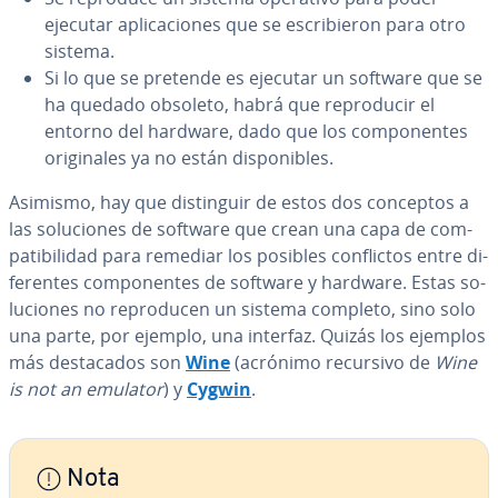
ejecutar apli­ca­cio­nes que se es­cri­bie­ron para otro
sistema.
Si lo que se pretende es ejecutar un software que se
ha quedado obsoleto, habrá que re­pro­du­cir el
entorno del hardware, dado que los co­m­po­ne­n­tes
ori­gi­na­les ya no están di­s­po­ni­bles.
Asimismo, hay que di­s­ti­n­guir de estos dos conceptos a
las so­lu­cio­nes de software que crean una capa de co­m­
pa­ti­bi­li­dad para remediar los posibles co­n­fli­c­tos entre di­
fe­re­n­tes co­m­po­ne­n­tes de software y hardware. Estas so­
lu­cio­nes no re­pro­du­cen un sistema completo, sino solo
una parte, por ejemplo, una interfaz. Quizás los ejemplos
más de­s­ta­ca­dos son
Wine
(acrónimo recursivo de
Wine
is not an emulator
) y
Cygwin
.
Nota