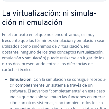
La vi­r­tua­li­za­ción: ni si­mu­la­
ción ni emulación
En el contexto en el que nos en­co­n­tra­mos, es muy
frecuente que los términos si­mu­la­ción y emulación sean
uti­li­za­dos como sinónimos de vi­r­tua­li­za­ción. No
obstante, ninguno de los tres conceptos (vi­r­tua­li­za­ción,
emulación y si­mu­la­ción) puede uti­li­zar­se en lugar de los
otros dos, pre­se­n­ta­n­do entre ellos di­fe­re­n­cias de
carácter técnico:
Si­mu­la­ción
. Con la si­mu­la­ción se consigue re­pro­du­
cir co­m­ple­ta­me­n­te un sistema a través de un
software. El adverbio “co­m­ple­ta­me­n­te” en este caso
indica que no solo se imitan las funciones en in­ter­ac­
ción con otros sistemas, sino también todos los co­
m­po­ne­n­tes del sistema junto a su lógica interna. Por