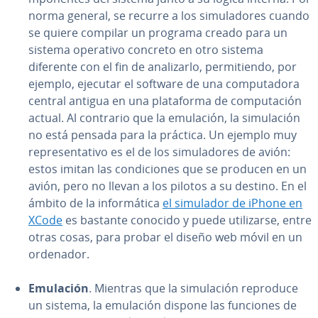
norma general, se recurre a los si­mu­la­do­res cuando
se quiere compilar un programa creado para un
sistema operativo concreto en otro sistema
diferente con el fin de ana­li­zar­lo, pe­r­mi­tie­n­do, por
ejemplo, ejecutar el software de una co­mpu­tado­ra
central antigua en una pla­ta­fo­r­ma de co­mpu­tación
actual. Al contrario que la emulación, la si­mu­la­ción
no está pensada para la práctica. Un ejemplo muy
re­pre­se­n­ta­ti­vo es el de los si­mu­la­do­res de avión:
estos imitan las co­n­di­cio­nes que se producen en un
avión, pero no llevan a los pilotos a su destino. En el
ámbito de la in­fo­r­má­ti­ca
el simulador de iPhone en
XCode
es bastante conocido y puede uti­li­zar­se, entre
otras cosas, para probar el diseño web móvil en un
ordenador.
Emulación
. Mientras que la si­mu­la­ción reproduce
un sistema, la emulación dispone las funciones de