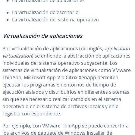
La vi­r­tua­li­za­ción de apli­ca­cio­nes
La vi­r­tua­li­za­ción de es­cri­to­rio
La vi­r­tua­li­za­ción del sistema operativo
Vi­r­tua­li­za­ción de apli­ca­cio­nes
Por vi­r­tua­li­za­ción de apli­ca­cio­nes (del inglés,
ap­pli­ca­tion
vi­r­tua­li­za­tion
) se entiende la ab­s­tra­c­ción de apli­ca­cio­nes
in­di­vi­dua­les del sistema operativo su­b­ya­ce­n­te. Los
sistemas de vi­r­tua­li­za­ción de apli­ca­cio­nes como VMware
ThinApp, Microsoft App-V o Citrix XenApp permiten
ejecutar los programas en entornos de tiempo de
ejecución aislados y di­s­tri­bui­r­los en di­fe­re­n­tes sistemas
sin que sea necesario realizar cambios en el sistema
operativo o en el sistema de archivos locales y en el
registro co­rre­s­po­n­die­n­te.
Por ejemplo, con VMware ThinApp se puede convertir a
los archivos de paquete de Windows Installer de