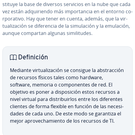
s­ti­tu­ye la base de diversos servicios en la nube que cada
vez están ad­qui­rie­n­do más im­po­r­ta­n­cia en el entorno co­
r­po­ra­ti­vo. Hay que tener en cuenta, además, que la vi­r­
tua­li­za­ción se di­fe­re­n­cia de la si­mu­la­ción y la emulación,
aunque compartan algunas si­mi­li­tu­des.
De­fi­ni­ción
Mediante vi­r­tua­li­za­ción se consigue la ab­s­tra­c­ción
de recursos físicos tales como hardware,
software, memoria o co­m­po­ne­n­tes de red. El
objetivo es poner a di­s­po­si­ción estos recursos a
nivel virtual para di­s­tri­bui­r­los entre los di­fe­re­n­tes
clientes de forma flexible en función de las ne­ce­si­
da­des de cada uno. De este modo se garantiza el
mejor apro­ve­cha­mie­n­to de los recursos de TI.