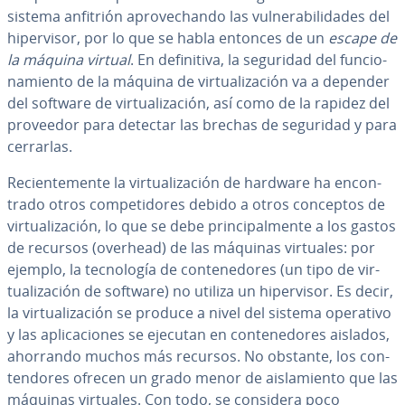
sistema anfitrión apro­ve­cha­n­do las vu­l­ne­ra­bi­li­da­des del
hi­pe­r­vi­sor, por lo que se habla entonces de un
escape de
la máquina virtual
. En de­fi­ni­ti­va, la seguridad del fu­n­cio­
na­mie­n­to de la máquina de vi­r­tua­li­za­ción va a depender
del software de vi­r­tua­li­za­ción, así como de la rapidez del
proveedor para detectar las brechas de seguridad y para
cerrarlas.
Re­cie­n­te­me­n­te la vi­r­tua­li­za­ción de hardware ha en­co­n­
tra­do otros co­m­pe­ti­do­res debido a otros conceptos de
vi­r­tua­li­za­ción, lo que se debe pri­n­ci­pa­l­me­n­te a los gastos
de recursos (overhead) de las máquinas virtuales: por
ejemplo, la te­c­no­lo­gía de co­n­te­ne­do­res (un tipo de vi­r­
tua­li­za­ción de software) no utiliza un hi­pe­r­vi­sor. Es decir,
la vi­r­tua­li­za­ción se produce a nivel del sistema operativo
y las apli­ca­cio­nes se ejecutan en co­n­te­ne­do­res aislados,
ahorrando muchos más recursos. No obstante, los co­n­
te­n­do­res ofrecen un grado menor de ai­s­la­mie­n­to que las
máquinas virtuales. Con todo, se considera poco