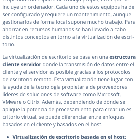
incluye un ordenador. Cada uno de estos equipos ha de
ser co­n­fi­gu­ra­do y requiere un ma­n­te­ni­mie­n­to, aunque
ge­s­tio­nar­los de forma local supone mucho trabajo. Para
ahorrar en recursos humanos se han llevado a cabo
distintos conceptos en torno a la vi­r­tua­li­za­ción de es­cri­
to­rio.
La vi­r­tua­li­za­ción de es­cri­to­rio se basa en una
es­tru­c­tu­ra
cliente-servidor
donde la tra­n­s­mi­sión de datos entre el
cliente y el servidor es posible gracias a los pro­to­co­los
de es­cri­to­rio remoto. Esta vi­r­tua­li­za­ción tiene lugar con
la ayuda de la te­c­no­lo­gía pro­pie­ta­ria de pro­vee­do­res
líderes de so­lu­cio­nes de software como Microsoft,
VMware o Citrix. Además, de­pe­n­die­n­do de dónde se
aplique la potencia de pro­ce­sa­mie­n­to para crear un es­
cri­to­rio virtual, se puede di­fe­re­n­ciar entre enfoques
basados en el cliente y basados en el host.
Vi­r­tua­li­za­ción
de es­cri­to­rio basada en el host: