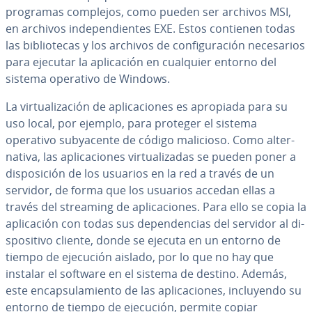
programas complejos, como pueden ser archivos MSI,
en archivos in­de­pe­n­die­n­tes EXE. Estos contienen todas
las bi­blio­te­cas y los archivos de co­n­fi­gu­ra­ción ne­ce­sa­rios
para ejecutar la apli­ca­ción en cualquier entorno del
sistema operativo de Windows.
La vi­r­tua­li­za­ción de apli­ca­cio­nes es apropiada para su
uso local, por ejemplo, para proteger el sistema
operativo su­b­ya­ce­n­te de código malicioso. Como al­te­r­
na­ti­va, las apli­ca­cio­nes vi­r­tua­li­za­das se pueden poner a
di­s­po­si­ción de los usuarios en la red a través de un
servidor, de forma que los usuarios accedan ellas a
través del streaming de apli­ca­cio­nes. Para ello se copia la
apli­ca­ción con todas sus de­pe­n­de­n­cias del servidor al di­
s­po­si­ti­vo cliente, donde se ejecuta en un entorno de
tiempo de ejecución aislado, por lo que no hay que
instalar el software en el sistema de destino. Además,
este en­ca­p­su­la­mie­n­to de las apli­ca­cio­nes, in­clu­ye­n­do su
entorno de tiempo de ejecución, permite copiar