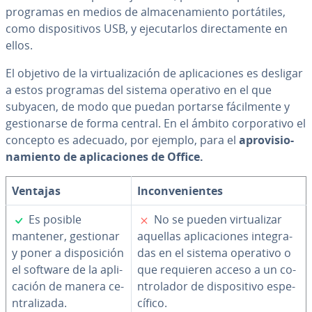
programas en medios de al­ma­ce­na­mie­n­to po­r­tá­ti­les,
como di­s­po­si­ti­vos USB, y eje­cu­tar­los di­re­c­ta­me­n­te en
ellos.
El objetivo de la vi­r­tua­li­za­ción de apli­ca­cio­nes es desligar
a estos programas del sistema operativo en el que
subyacen, de modo que puedan portarse fá­ci­l­me­n­te y
ge­s­tio­nar­se de forma central. En el ámbito co­r­po­ra­ti­vo el
concepto es adecuado, por ejemplo, para el
apro­vi­sio­
na­mie­n­to de apli­ca­cio­nes de
Office.
Ventajas
In­co­n­ve­nie­n­tes
✓
✗
Es posible
No se pueden vi­r­tua­li­zar
mantener, gestionar
aquellas apli­ca­cio­nes in­te­gra­
y poner a di­s­po­si­ción
das en el sistema operativo o
el software de la apli­
que requieren acceso a un co­
ca­ción de manera ce­
n­tro­la­dor de di­s­po­si­ti­vo es­pe­
n­tra­li­za­da.
cí­fi­co.