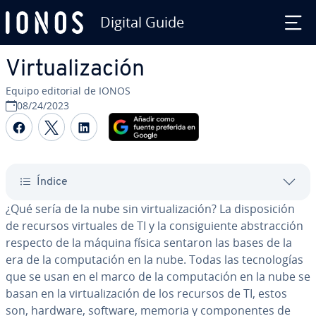
Digital Guide
Saltar al contenido principal
Vi­r­tua­li­za­ción
Equipo editorial de IONOS
08/24/2023
Compartir Facebook
Compartir Twitter
Compartir LinkedIn
Índice
¿Qué sería de la nube sin vi­r­tua­li­za­ción? La di­s­po­si­ción
de recursos virtuales de TI y la co­n­si­guie­n­te ab­s­tra­c­ción
respecto de la máquina física sentaron las bases de la
era de la co­mpu­tación en la nube. Todas las te­c­no­lo­gías
que se usan en el marco de la co­mpu­tación en la nube se
basan en la vi­r­tua­li­za­ción de los recursos de TI, estos
son, hardware, software, memoria y co­m­po­ne­n­tes de