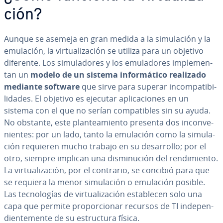
ción?
Aunque se asemeja en gran medida a la si­mu­la­ción y la
emulación, la vi­r­tua­li­za­ción se utiliza para un objetivo
diferente. Los si­mu­la­do­res y los emu­la­do­res im­ple­me­n­
tan un
modelo de un sistema in­fo­r­má­ti­co realizado
mediante software
que sirve para superar in­co­m­pa­ti­bi­
li­da­des. El objetivo es ejecutar apli­ca­cio­nes en un
sistema con el que no serían co­m­pa­ti­bles sin su ayuda.
No obstante, este pla­n­tea­mie­n­to presenta dos in­co­n­ve­
nie­n­tes: por un lado, tanto la emulación como la si­mu­la­
ción requieren mucho trabajo en su de­sa­rro­llo; por el
otro, siempre implican una di­s­mi­nu­ción del re­n­di­mie­n­to.
La vi­r­tua­li­za­ción, por el contrario, se concibió para que
se requiera la menor si­mu­la­ción o emulación posible.
Las te­c­no­lo­gías de vi­r­tua­li­za­ción es­ta­ble­cen solo una
capa que permite pro­po­r­cio­nar recursos de TI in­de­pe­n­
die­n­te­me­n­te de su es­tru­c­tu­ra física.