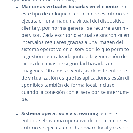
Máquinas virtuales basadas en el cliente:
en
este tipo de enfoque el entorno de es­cri­to­rio se
ejecuta en una máquina virtual del di­s­po­si­ti­vo
cliente y, por norma general, se recurre a un hi­
pe­r­vi­sor. Cada es­cri­to­rio virtual se si­n­cro­ni­za en
in­te­r­va­los regulares gracias a una imagen del
sistema operativo en el servidor, lo que permite
la gestión ce­n­tra­li­za­da junto a la ge­ne­ra­ción de
ciclos de copias de seguridad basadas en
imágenes. Otra de las ventajas de este enfoque
de vi­r­tua­li­za­ción es que las apli­ca­cio­nes están di­
s­po­ni­bles también de forma local, incluso
cuando la conexión con el servidor se in­te­rru­m­
pe.
Sistema operativo vía streaming
: en este
enfoque el sistema operativo del entorno de es­
cri­to­rio se ejecuta en el hardware local y es solo