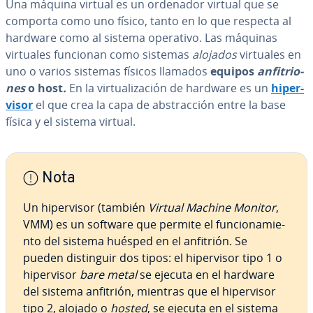
Una máquina virtual es un ordenador virtual que se
comporta como uno físico, tanto en lo que respecta al
hardware como al sistema operativo. Las máquinas
virtuales funcionan como sistemas
alojados
virtuales en
uno o varios sistemas físicos llamados
equipos
an­fi­trio­
nes
o host
.
En la vi­r­tua­li­za­ción de hardware es un
hi­pe­r­
vi­sor
el que crea la capa de ab­s­tra­c­ción entre la base
física y el sistema virtual.
Nota
Un hi­pe­r­vi­sor (también
Virtual Machine Monitor
,
VMM) es un software que permite el fu­n­cio­na­mie­
n­to del sistema huésped en el anfitrión. Se
pueden di­s­ti­n­guir dos tipos: el hi­pe­r­vi­sor tipo 1 o
hi­pe­r­vi­sor
bare metal
se ejecuta en el hardware
del sistema anfitrión, mientras que el hi­pe­r­vi­sor
tipo 2, alojado o
hosted
, se ejecuta en el sistema