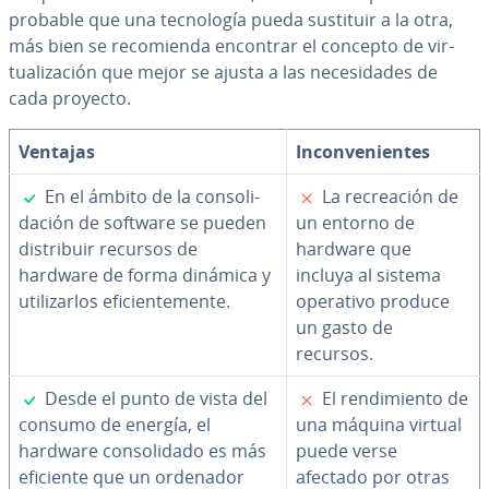
probable que una te­c­no­lo­gía pueda sustituir a la otra,
más bien se re­co­mie­n­da encontrar el concepto de vi­r­
tua­li­za­ción que mejor se ajusta a las ne­ce­si­da­des de
cada proyecto.
Ventajas
In­co­n­ve­nie­n­tes
✓
✗
En el ámbito de la co­n­so­li­
La re­crea­ción de
da­ción de software se pueden
un entorno de
di­s­tri­buir recursos de
hardware que
hardware de forma dinámica y
incluya al sistema
uti­li­zar­los efi­cie­n­te­me­n­te.
operativo produce
un gasto de
recursos.
✓
✗
Desde el punto de vista del
El re­n­di­mie­n­to de
consumo de energía, el
una máquina virtual
hardware co­n­so­li­da­do es más
puede verse
eficiente que un ordenador
afectado por otras