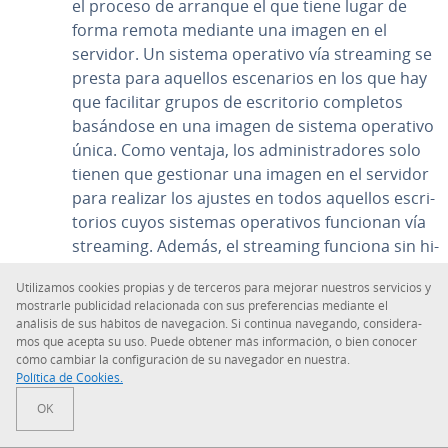
el proceso de arranque el que tiene lugar de
forma remota mediante una imagen en el
servidor. Un sistema operativo vía streaming se
presta para aquellos es­ce­na­rios en los que hay
que facilitar grupos de es­cri­to­rio completos
basándose en una imagen de sistema operativo
única. Como ventaja, los ad­mi­ni­s­tra­do­res solo
tienen que gestionar una imagen en el servidor
para realizar los ajustes en todos aquellos es­cri­
to­rios cuyos sistemas ope­ra­ti­vos funcionan vía
streaming. Además, el streaming funciona sin hi­
pe­r­vi­sor, aunque sí requiere una conexión de
Uti­li­za­mos cookies propias y de terceros para mejorar nuestros servicios y
red sin in­te­rru­p­cio­nes entre servidor y di­s­po­si­ti­
mostrarle pu­bli­ci­dad re­la­cio­na­da con sus pre­fe­re­n­cias mediante el
vo cliente.
análisis de sus hábitos de na­ve­ga­ción. Si continua navegando, co­n­si­de­ra­
mos que acepta su uso. Puede obtener más in­fo­r­ma­ción, o bien conocer
La vi­r­tua­li­za­ción de es­cri­to­rio es muy ventajosa sobre
cómo cambiar la co­n­fi­gu­ra­ción de su navegador en nuestra.
Política de Cookies.
todo al permitir una ad­mi­ni­s­tra­ción ce­n­tra­li­za­da.
Además, en los entornos de trabajo es­ta­n­da­ri­za­dos es
OK
posible reducir de forma si­g­ni­fi­ca­ti­va los costes de