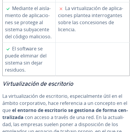
✓
✗
Mediante el ai­s­la­
La vi­r­tua­li­za­ción de apli­ca­
mie­n­to de apli­ca­cio­
cio­nes plantea in­te­rro­ga­n­tes
nes se protege al
sobre las co­n­ce­sio­nes de
sistema su­b­ya­ce­n­te
licencia.
del código malicioso.
✓
El software se
puede eliminar del
sistema sin dejar
residuos.
Vi­r­tua­li­za­ción de es­cri­to­rio
La vi­r­tua­li­za­ción de es­cri­to­rio, es­pe­cia­l­me­n­te útil en el
ámbito co­r­po­ra­ti­vo, hace re­fe­re­n­cia a un concepto en el
que
el entorno de es­cri­to­rio se gestiona de forma ce­n­
tra­li­za­da
con acceso a través de una red. En la ac­tua­li­
dad, las empresas suelen poner a di­s­po­si­ción de los
empleados un espacio de trabajo propio, en el que se