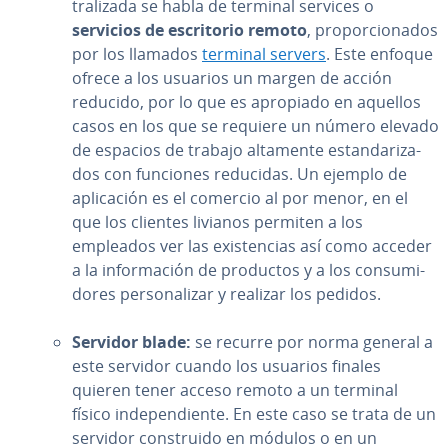
tra­li­za­da se habla de terminal services o
servicios de es­cri­to­rio remoto
, pro­po­r­cio­na­dos
por los llamados
terminal servers
. Este enfoque
ofrece a los usuarios un margen de acción
reducido, por lo que es apropiado en aquellos
casos en los que se requiere un número elevado
de espacios de trabajo altamente es­ta­n­da­ri­za­
dos con funciones reducidas. Un ejemplo de
apli­ca­ción es el comercio al por menor, en el
que los clientes livianos permiten a los
empleados ver las exi­s­te­n­cias así como acceder
a la in­fo­r­ma­ción de productos y a los co­n­su­mi­
do­res pe­r­so­na­li­zar y realizar los pedidos.
Servidor blade:
se recurre
por norma general a
este servidor cuando los usuarios finales
quieren tener acceso remoto a un terminal
físico in­de­pe­n­die­n­te. En este caso se trata de un
servidor co­n­s­trui­do en módulos o en un