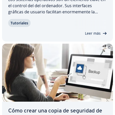
el control del del ordenador. Sus in­te­r­fa­ces
gráficas de usuario facilitan eno­r­me­me­n­te la
gestión de los recursos de al­ma­ce­na­mie­n­to y co­
Tu­to­ria­les
mpu­tación. Además, puedes escoger o cambiar a
tu gusto la lengua en la que se ofrece esta…
Leer más
Cómo crear una copia de seguridad de