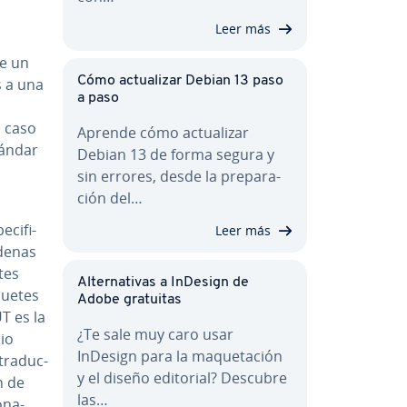
Leer más
re un
Cómo ac­tua­li­zar Debian 13 paso
s a una
a paso
n caso
Aprende cómo ac­tua­li­zar
tándar
Debian 13 de forma segura y
sin errores, desde la pre­pa­ra­
ción del…
ci­fi­
Leer más
adenas
tes
Al­te­r­na­ti­vas a InDesign de
quetes
Adobe gratuitas
T es la
¿Te sale muy caro usar
pio
InDesign para la ma­que­ta­ción
ra­du­c­
y el diseño editorial? Descubre
n de
las…
­na­