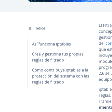
El filt
Índice
concept
gestió
del
co­r
Así funciona iptables
que es
Crea y gestiona tus propias
incluye
reglas de filtrado
módulo
program
Cómo co­n­tri­bu­ye iptables a la
2.6 se 
pro­te­c­ción del sistema con las
equipo 
reglas de filtrado
iptables
reglas,
rra­mie
mie­n­t