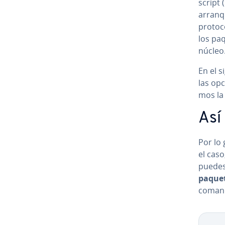
script 
arranq
pro­to­
los pa
núcleo
En el s
las opc
mos la 
Así
Por lo 
el caso
puedes i
paque
comand