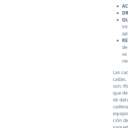
AC
D
Q
in
apl
R
de
se
nec
Las cad
ca­das,
son: I
que deb
de dato
cadena 
equipo.
ción de
paquete