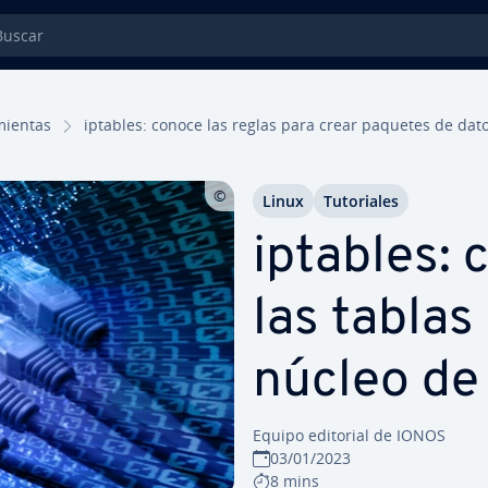
car
mie­n­tas
iptables: conoce las reglas para crear paquetes de dat
Linux
Tu­to­ria­les
iptables: c
las tablas
núcleo de
Equipo editorial de IONOS
03/01/2023
8 mins