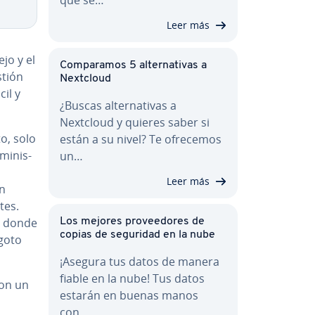
Leer más
ejo y el
Co­m­pa­ra­mos 5 al­te­r­na­ti­vas a
stión
Nextcloud
cil y
¿Buscas al­te­r­na­ti­vas a
Nextcloud y quieres saber si
to, solo
están a su nivel? Te ofrecemos
i­ni­s­
un…
Leer más
en
tes.
, donde
Los mejores pro­vee­do­res de
copias de seguridad en la nube
goto
¡Asegura tus datos de manera
fiable en la nube! Tus datos
con un
estarán en buenas manos
con…