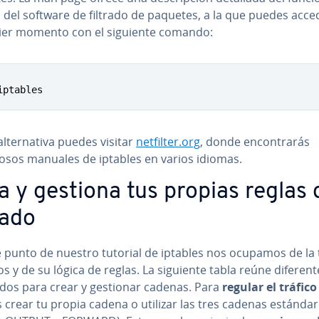
o del software de filtrado de paquetes, a la que puedes acce
ier momento con el siguiente comando:
iptables
­te­r­na­ti­va puedes visitar
netfilter.org
, donde en­co­n­tra­rás
sos manuales de iptables en varios idiomas.
a y gestiona tus propias reglas 
rado
e punto de nuestro tutorial de iptables nos ocupamos de la 
ros y de su lógica de reglas. La siguiente tabla reúne di­fe­re­n­
os para crear y gestionar cadenas. Para
regular el tráfico
 crear tu propia cadena o utilizar las tres cadenas estándar