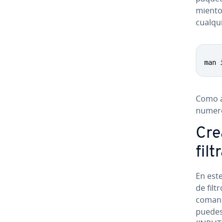
mie­n­t
cualqu
man 
Como al
numero
Cre
filt
En est
de filt
comand
puedes