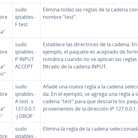
sudo
Elimina todas las reglas de la cadena con
bre
iptables -
nombre "test".
F test
a"
sudo
Establece las di­re­c­tri­ces de la cadena. En
bre
iptables -
ejemplo, el paquete es aceptado de form
P INPUT
to­má­ti­ca cuando no se aplican las reglas
a"
ACCEPT
filtrado de la cadena INPUT.
ón"
sudo
Añade una nueva regla a la cadena se­le­c­c
bre
iptables -
da. En el ejemplo, se agrega una regla a l
A test -s
cadena "test" para que descarte los paq
a"
127.0.0.1
pro­ve­nie­n­tes de la dirección IP 127.0.0.1.
a"
-j DROP
sudo
Elimina la regla de la cadena se­le­c­cio­na­d
bre
iptables -