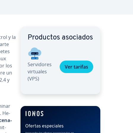
rol y la
Productos asociados
arte
uetes
nux
Se­r­vi­do­res
or los
Ver tarifas
virtuales
ere un
(VPS)
2.4 y
iminar
. He­
ce­na­
it-