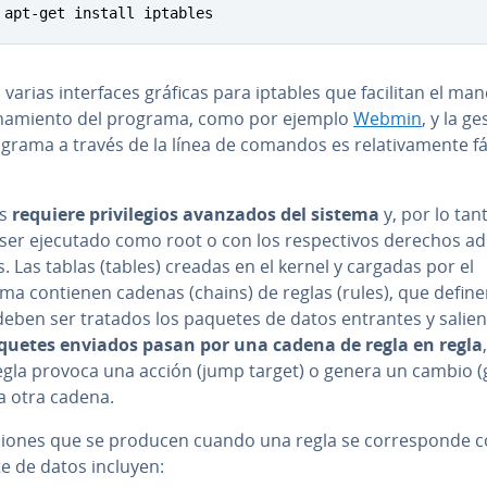
 apt-get install iptables
 varias in­te­r­fa­ces gráficas para iptables que facilitan el man
o­na­mie­n­to del programa, como por ejemplo
Webmin
, y la ge
grama a través de la línea de comandos es re­la­ti­va­me­n­te fá
es
requiere pri­vi­le­gios avanzados del sistema
y, por lo tan
er ejecutado como root o con los re­s­pe­c­ti­vos derechos ad­m
vos. Las tablas (tables) creadas en el kernel y cargadas por el
ma contienen cadenas (chains) de reglas (rules), que defin
eben ser tratados los paquetes de datos entrantes y salien
quetes enviados pasan por una cadena de regla en regla
egla provoca una acción (jump target) o genera un cambio (
a otra cadena.
iones que se producen cuando una regla se co­rre­s­po­n­de 
e de datos incluyen: