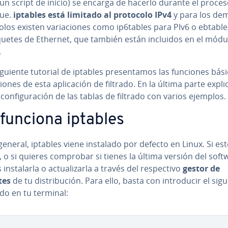
(un script de inicio) se encarga de hacerlo durante el proce
ue.
iptables está limitado al protocolo IPv4
y para los de
co­los existen va­ria­cio­nes como ip6tables para PIv6 o ebtabl
quetes de Ethernet, que también están incluidos en el módu
.
iguiente tutorial de iptables pre­se­n­ta­mos las funciones bási
iones de esta apli­ca­ción de filtrado. En la última parte ex­pli­c
co­n­fi­gu­ra­ción de las tablas de filtrado con varios ejemplos.
 funciona iptables
general, iptables viene instalado por defecto en Linux. Si es
, o si quieres comprobar si tienes la última versión del soft
n­s­ta­lar­la o ac­tua­li­zar­la a través del re­s­pe­c­ti­vo
gestor de
tes
de tu di­s­tri­bu­ción. Para ello, basta con in­tro­du­cir el sig
o en tu terminal: