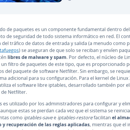
rado de paquetes es un co­m­po­ne­n­te fu­n­da­me­n­tal dentro del
o de seguridad de todo sistema in­fo­r­má­ti­co en red. El cont
n del tráfico de datos de entrada y salida (a menudo como p
­ta­fue­gos
) se aseguran de que solo se reciban y envíen paq
tén
libres de malware y spam
. Por defecto, el núcleo de Li
 un filtro de paquetes de este tipo, que es pro­po­r­cio­na­do p
s del paquete de software Netfilter. Sin embargo, se requi
a adicional para su co­n­fi­gu­ra­ción. Para el kernel de Linux 
utiliza el software libre iptables, de­sa­rro­lla­do también por el
de Netfilter.
 es utilizado por los ad­mi­ni­s­tra­do­res para co­n­fi­gu­rar y el
 aunque estas se pierdan cada vez que el sistema se reinicia
­n­tas como
iptables-save
e
iptables-restore
facilitan
el al­ma­
o y re­cu­pe­ra­ción de las reglas aplicadas
, mientras que el in