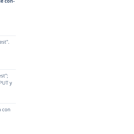
e co­n­
st".
st";
PUT y
a con