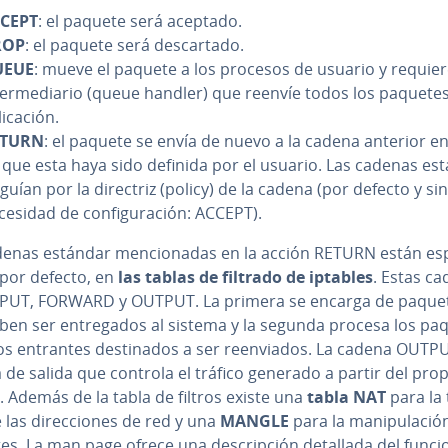
CEPT
: el paquete será aceptado.
ROP
: el paquete será de­s­ca­r­ta­do.
UEUE
: mueve el paquete a los procesos de usuario y requie
­te­r­me­dia­rio (queue handler) que reenvíe todos los paquete
i­ca­ción.
ETURN
: el paquete se envía de nuevo a la cadena anterior e
 que esta haya sido definida por el usuario. Las cadenas es
 guían por la directriz (policy) de la cadena (por defecto y sin
esidad de co­n­fi­gu­ra­ción: ACCEPT).
enas estándar me­n­cio­na­das en la acción RETURN están es­pe­
 por defecto, en
las tablas de filtrado de iptables
. Estas c
NPUT, FORWARD y OUTPUT. La primera se encarga de paque
en ser en­tre­ga­dos al sistema y la segunda procesa los pa
s entrantes de­s­ti­na­dos a ser re­en­via­dos. La cadena OUTPU
de salida que controla el tráfico generado a partir del pro
 Además de la tabla de filtros existe una
tabla NAT
para la t
 las di­re­c­cio­nes de red y una
MANGLE
para la ma­ni­pu­la­ció
s. La man page ofrece una de­s­cri­p­ción detallada del fu­n­cio