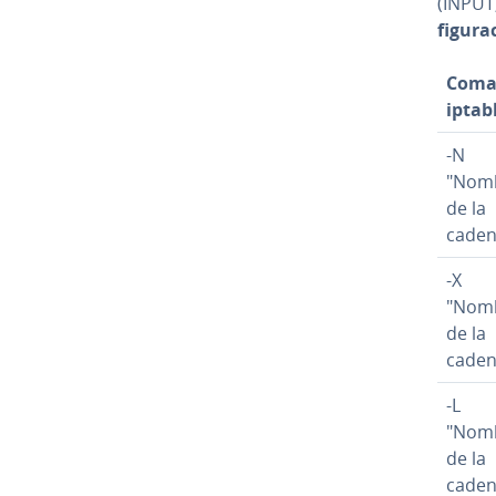
(INPUT,
fi­gu­ra
Coma
iptab
-N
"Nom
de la
caden
-X
"Nom
de la
caden
-L
"Nom
de la
caden