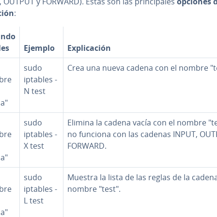
 OUTPUT y FORWARD). Estas son las pri­n­ci­pa­les
opciones d
­ción
:
ndo
les
Ejemplo
Ex­pli­ca­ción
sudo
Crea una nueva cadena con el nombre "te
bre
iptables -
N test
a"
sudo
Elimina la cadena vacía con el nombre "te
bre
iptables -
no funciona con las cadenas INPUT, OUT
X test
FORWARD.
a"
sudo
Muestra la lista de las reglas de la caden
bre
iptables -
nombre "test".
L test
a"