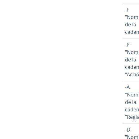
-F
"Nom
de la
caden
-P
"Nom
de la
caden
"Acci
-A
"Nom
de la
caden
"Regl
-D
"Nom