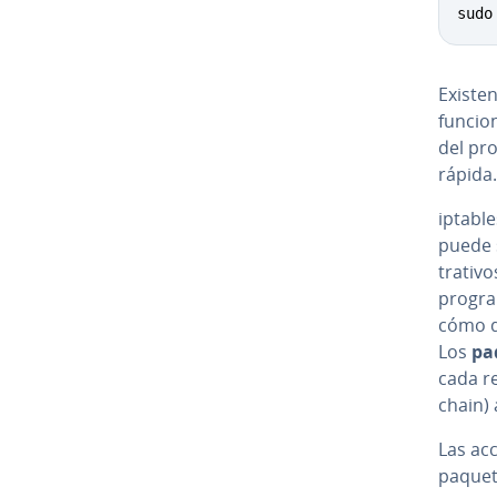
sudo
Existen
fu­n­ci
del pro
rápida.
iptabl
puede s
tra­ti­
progra
cómo d
Los
pa
cada r
chain) 
Las acc
paquet