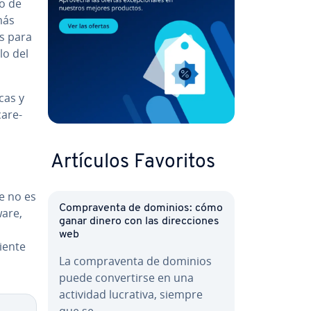
so de
más
es para
lo del
cas y
a­re­
Artículos Favoritos
te no es
Co­m­pra­ve­n­ta de dominios: cómo
ware,
ganar dinero con las di­re­c­cio­nes
web
uiente
La co­m­pra­ve­n­ta de dominios
puede co­n­ve­r­ti­r­se en una
actividad lucrativa, siempre
que se…