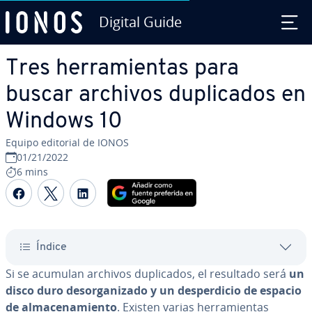
Digital Guide
Saltar al contenido principal
Tres he­rra­mie­n­tas para
buscar archivos du­pli­ca­dos en
Windows 10
Equipo editorial de IONOS
01/21/2022
6 mins
Compartir Facebook
Compartir Twitter
Compartir LinkedIn
Índice
Si se acumulan archivos du­pli­ca­dos, el resultado será
un
disco duro des­or­ga­ni­za­do y un de­s­pe­r­di­cio de espacio
de al­ma­ce­na­mie­n­to
. Existen varias he­rra­mie­n­tas