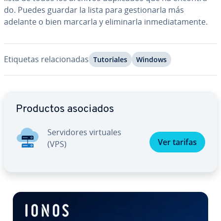
do. Puedes guardar la lista para ge­s­tio­nar­la más
adelante o bien marcarla y eli­mi­nar­la in­me­dia­ta­me­n­te.
Etiquetas re­la­cio­na­das
Tu­to­ria­les
Windows
Ir al menú principal
Productos asociados
Se­r­vi­do­res virtuales
Ver tarifas
(VPS)