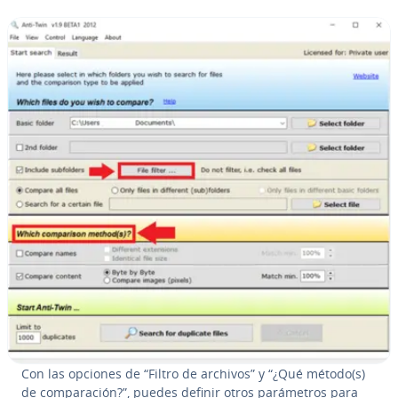
Con las opciones de “Filtro de archivos” y “¿Qué método(s)
de co­m­pa­ra­ción?”, puedes definir otros pa­rá­me­tros para