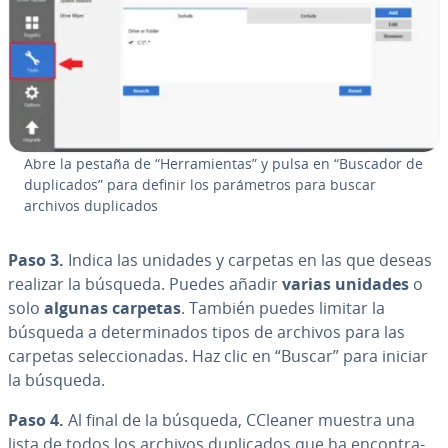
Abre la pestaña de “He­rra­mie­n­tas” y pulsa en “Buscador de
du­pli­ca­dos” para definir los pa­rá­me­tros para buscar
archivos du­pli­ca­dos
Paso 3.
Indica las unidades y carpetas en las que deseas
realizar la búsqueda. Puedes añadir
varias unidades
o
solo
algunas carpetas
. También puedes limitar la
búsqueda a de­te­r­mi­na­dos tipos de archivos para las
carpetas se­le­c­cio­na­das. Haz clic en “Buscar” para iniciar
la búsqueda.
Paso 4.
Al final de la búsqueda, CCleaner muestra una
lista de todos los archivos du­pli­ca­dos que ha en­co­n­tra­