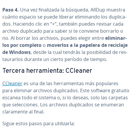
Paso 4.
Una vez fi­na­li­za­da la búsqueda, AllDup muestra
cuánto espacio se puede liberar eli­mi­na­n­do los du­pli­ca­
dos. Haciendo clic en “+”, también puedes revisar cada
archivo duplicado para saber si te conviene borrarlo o
no. Al borrar los archivos, puedes elegir entre
eli­mi­nar­
los por completo
o
moverlos a la papelera de reciclaje
de Windows
, desde la cual tendrás la po­si­bi­li­dad de re­s­
tau­rar­los durante un cierto período de tiempo.
Tercera he­rra­mie­n­ta: CCleaner
CCleaner
es una de las he­rra­mie­n­tas más populares
para eliminar archivos du­pli­ca­dos. Este software gratuito
escanea todo el sistema o, si lo deseas, solo las carpetas
que se­le­c­cio­nes. Los archivos du­pli­ca­dos se enumeran
cla­ra­me­n­te al final.
Sigue estos pasos para uti­li­zar­la: