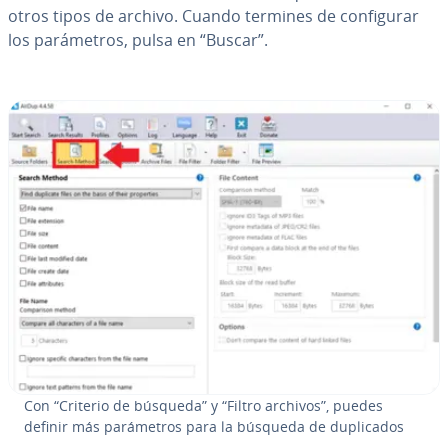
otros tipos de archivo. Cuando termines de co­n­fi­gu­rar
los pa­rá­me­tros, pulsa en “Buscar”.
Con “Criterio de búsqueda” y “Filtro archivos”, puedes
definir más pa­rá­me­tros para la búsqueda de du­pli­ca­dos