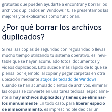
gratuitas que pueden ayudarte a encontrar y borrar los
archivos du­pli­ca­dos en Windows 10. Te pre­se­n­ta­mos las
mejores y te ex­pli­ca­mos cómo funcionan.
¿Por qué borrar los archivos
du­pli­ca­dos?
Si realizas copias de seguridad con re­gu­la­ri­dad o llevas
mucho tiempo uti­li­za­n­do tu sistema operativo, es in­e­vi­
ta­ble que se hayan acumulado fotos, do­cu­me­n­tos y
vídeos du­pli­ca­dos. Esto sucede más rápido de lo que se
piensa, por ejemplo, al copiar y pegar carpetas en otra
ubicación mediante
atajos de teclado de Windows
.
Cuando se han acumulado cientos de archivos, eliminar
las copias se convierte en una tarea tediosa, es­pe­cia­l­me­
n­te si
hay archivos du­pli­ca­dos y tienes que eli­mi­nar­
los ma­nua­l­me­n­te
. En todo caso, para
liberar espacio
de al­ma­ce­na­mie­n­to
, es im­pre­s­ci­n­di­ble dedicar un