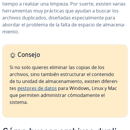
tiempo a realizar una limpieza. Por suerte, existen varias
he­rra­mie­n­tas muy prácticas que ayudan a buscar los
archivos du­pli­ca­dos, diseñadas es­pe­cia­l­me­n­te para
abordar el problema de la falta de espacio de al­ma­ce­na­
mie­n­to.
Consejo
Si no solo quieres eliminar las copias de los
archivos, sino también es­tru­c­tu­rar el contenido
de tu unidad de al­ma­ce­na­mie­n­to, existen di­fe­re­n­
tes
gestores de datos
para Windows, Linux y Mac
que permiten ad­mi­ni­s­trar có­mo­da­me­n­te el
sistema.