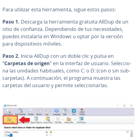
Para utilizar esta he­rra­mie­n­ta, sigue estos pasos:
Paso 1.
Descarga la he­rra­mie­n­ta gratuita AllDup de un
sitio de confianza. De­pe­n­die­n­do de tus ne­ce­si­da­des,
puedes in­s­ta­lar­la en Windows u optar por la versión
para di­s­po­si­ti­vos móviles.
Paso 2.
Inicia AllDup con un doble clic y pulsa en
“
Carpetas de origen
” en la interfaz de usuario. Se­le­c­cio­
na las unidades ha­bi­tua­les, como C: o D: (con o sin su­b­
ca­r­pe­tas). A co­n­ti­nua­ción, el programa muestra las
carpetas del usuario y permite se­le­c­cio­nar­las.