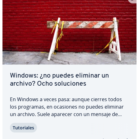
Windows: ¿no puedes eliminar un
archivo? Ocho so­lu­cio­nes
En Windows a veces pasa: aunque cierres todos
los programas, en ocasiones no puedes eliminar
un archivo. Suele aparecer con un mensaje de
error como “Error al borrar un archivo o carpeta”
Tu­to­ria­les
o “El archivo está en uso”, lo que a menudo te
hacer perder los nervios y resulta en una…