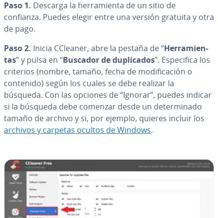
Paso 1.
Descarga la he­rra­mie­n­ta de un sitio de
confianza. Puedes elegir entre una versión gratuita y otra
de pago.
Paso 2.
Inicia CCleaner, abre la pestaña de “
He­rra­mie­n­
tas
” y pulsa en “
Buscador de du­pli­ca­dos
”. Es­pe­ci­fi­ca los
criterios (nombre, tamaño, fecha de mo­di­fi­ca­ción o
contenido) según los cuales se debe realizar la
búsqueda. Con las opciones de “Ignorar”, puedes indicar
si la búsqueda debe comenzar desde un de­te­r­mi­na­do
tamaño de archivo y si, por ejemplo, quieres incluir los
archivos y carpetas ocultos de Windows
.