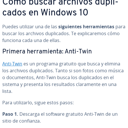
Cómo buscar archivos du­pli­
ca­dos en Windows 10
Puedes utilizar una de las
si­guie­n­tes he­rra­mie­n­tas
para
buscar los archivos du­pli­ca­dos. Te ex­pli­ca­re­mos cómo
funciona cada una de ellas.
Primera he­rra­mie­n­ta: Anti-Twin
Anti-Twin
es un programa gratuito que busca y elimina
los archivos du­pli­ca­dos. Tanto si son fotos como música
o do­cu­me­n­tos, Anti-Twin busca los du­pli­ca­dos en el
sistema y presenta los re­su­l­ta­dos cla­ra­me­n­te en una
lista.
Para uti­li­zar­lo, sigue estos pasos:
Paso 1.
Descarga el software gratuito Anti-Twin de un
sitio de confianza.