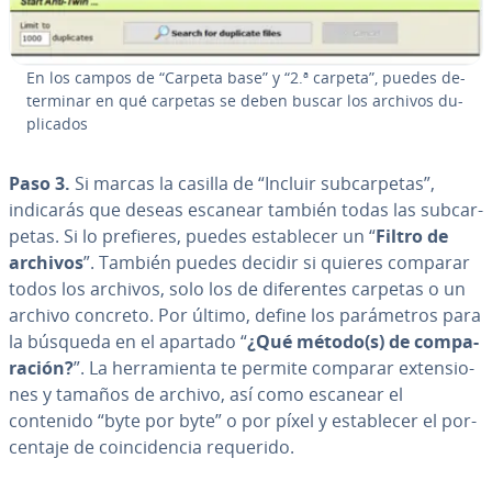
En los campos de “Carpeta base” y “2.ª carpeta”, puedes de­
te­r­mi­nar en qué carpetas se deben buscar los archivos du­
pli­ca­dos
Paso 3.
Si marcas la casilla de “Incluir su­b­ca­r­pe­tas”,
indicarás que deseas escanear también todas las su­b­ca­r­
pe­tas. Si lo prefieres, puedes es­ta­ble­cer un “
Filtro de
archivos
”. También puedes decidir si quieres comparar
todos los archivos, solo los de di­fe­re­n­tes carpetas o un
archivo concreto. Por último, define los pa­rá­me­tros para
la búsqueda en el apartado “
¿Qué método(s) de co­m­pa­
ra­ción?
”. La he­rra­mie­n­ta te permite comparar ex­te­n­sio­
nes y tamaños de archivo, así como escanear el
contenido “byte por byte” o por píxel y es­ta­ble­cer el po­r­
ce­n­ta­je de coin­ci­de­n­cia requerido.