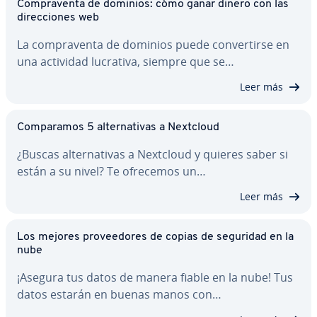
Co­m­pra­ve­n­ta de dominios: cómo ganar dinero con las
di­re­c­cio­nes web
La co­m­pra­ve­n­ta de dominios puede co­n­ve­r­ti­r­se en
una actividad lucrativa, siempre que se…
Leer más
Co­m­pa­ra­mos 5 al­te­r­na­ti­vas a Nextcloud
¿Buscas al­te­r­na­ti­vas a Nextcloud y quieres saber si
están a su nivel? Te ofrecemos un…
Leer más
Los mejores pro­vee­do­res de copias de seguridad en la
nube
¡Asegura tus datos de manera fiable en la nube! Tus
datos estarán en buenas manos con…