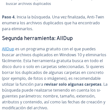
buscar archivos du­pli­ca­dos
Paso 4.
Inicia la búsqueda. Una vez fi­na­li­za­da, Anti-Twin
enumera los archivos du­pli­ca­dos que ha en­co­n­tra­do
para eli­mi­nar­los.
Segunda he­rra­mie­n­ta: AllDup
AllDup
es un programa gratuito con el que puedes
buscar archivos du­pli­ca­dos en Windows 10 y eli­mi­nar­los
fá­ci­l­me­n­te. Esta he­rra­mie­n­ta gratuita busca en todo el
disco duro o solo en carpetas se­le­c­cio­na­das. Si quieres
borrar los du­pli­ca­dos de algunas carpetas en concreto
(por ejemplo, de fotos o imágenes), es re­co­me­n­da­ble
utilizar la función para
revisar solo algunas carpetas
. La
búsqueda puede rea­li­zar­se teniendo en cuenta los si­
guie­n­tes pa­rá­me­tros: nombre, tamaño, extensión,
atributos y contenido, así como las fechas de creación y
mo­di­fi­ca­ción del archivo.