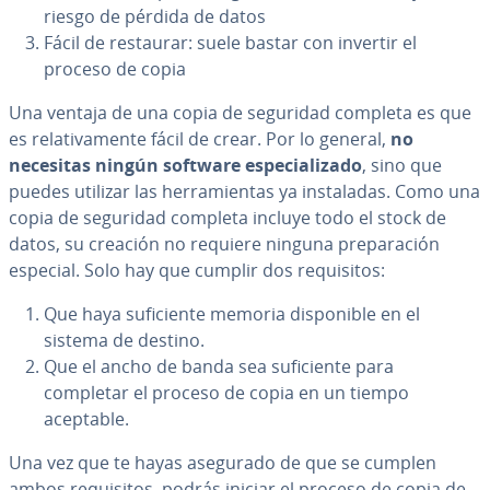
riesgo de pérdida de datos
Fácil de restaurar: suele bastar con invertir el
proceso de copia
Una ventaja de una copia de seguridad completa es que
es re­la­ti­va­me­n­te fácil de crear. Por lo general,
no
necesitas ningún software es­pe­cia­li­za­do
, sino que
puedes utilizar las he­rra­mie­n­tas ya in­s­ta­la­das. Como una
copia de seguridad completa incluye todo el stock de
datos, su creación no requiere ninguna pre­pa­ra­ción
especial. Solo hay que cumplir dos re­qui­si­tos:
Que haya su­fi­cie­n­te memoria di­s­po­ni­ble en el
sistema de destino.
Que el ancho de banda sea su­fi­cie­n­te para
completar el proceso de copia en un tiempo
aceptable.
Una vez que te hayas asegurado de que se cumplen
ambos re­qui­si­tos, podrás iniciar el proceso de copia de