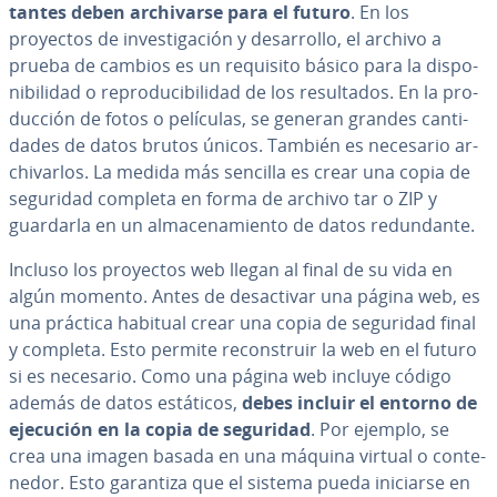
ta­n­tes deben ar­chi­var­se para el futuro
. En los
proyectos de in­ve­s­ti­ga­ción y de­sa­rro­llo, el archivo a
prueba de cambios es un requisito básico para la di­s­po­
ni­bi­li­dad o re­pro­du­ci­bi­li­dad de los re­su­l­ta­dos. En la pro­
du­c­ción de fotos o películas, se generan grandes ca­n­ti­
da­des de datos brutos únicos. También es necesario ar­
chi­var­los. La medida más sencilla es crear una copia de
seguridad completa en forma de archivo tar o ZIP y
guardarla en un al­ma­ce­na­mie­n­to de datos re­du­n­da­n­te.
Incluso los proyectos web llegan al final de su vida en
algún momento. Antes de des­ac­ti­var una página web, es
una práctica habitual crear una copia de seguridad final
y completa. Esto permite re­co­n­s­truir la web en el futuro
si es necesario. Como una página web incluye código
además de datos estáticos,
debes incluir el entorno de
ejecución en la copia de seguridad
. Por ejemplo, se
crea una imagen basada en una máquina virtual o co­n­te­
ne­dor. Esto garantiza que el sistema pueda iniciarse en