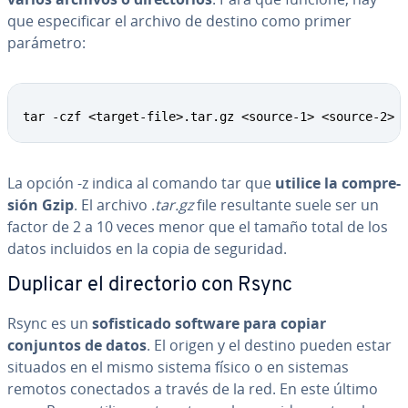
que es­pe­ci­fi­car el archivo de destino como primer
parámetro:
tar -czf <target-file>.tar.gz <source-1> <source-2> 
La opción -z indica al comando tar que
utilice la co­m­pre­
sión Gzip
. El archivo .
tar.gz
file re­su­l­ta­n­te suele ser un
factor de 2 a 10 veces menor que el tamaño total de los
datos incluidos en la copia de seguridad.
Duplicar el di­re­c­to­rio con Rsync
Rsync es un
so­fi­s­ti­ca­do software para copiar
conjuntos de datos
. El origen y el destino pueden estar
situados en el mismo sistema físico o en sistemas
remotos co­ne­c­ta­dos a través de la red. En este último