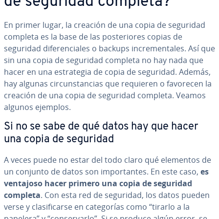
de seguridad completa?
En primer lugar, la creación de una copia de seguridad
completa es la base de las po­s­te­rio­res copias de
seguridad di­fe­re­n­cia­les o backups in­cre­me­n­ta­les. Así que
sin una copia de seguridad completa no hay nada que
hacer en una es­tra­te­gia de copia de seguridad. Además,
hay algunas ci­r­cu­n­s­ta­n­cias que requieren o favorecen la
creación de una copia de seguridad completa. Veamos
algunos ejemplos.
Si no se sabe de qué datos hay que hacer
una copia de seguridad
A veces puede no estar del todo claro qué elementos de
un conjunto de datos son im­po­r­ta­n­tes. En este caso,
es
ventajoso hacer primero una copia de seguridad
completa
. Con esta red de seguridad, los datos pueden
verse y cla­si­fi­car­se en ca­te­go­rías como “tirarlo a la
papelera” y “co­n­se­r­var­lo”. Si se produce algún error, se