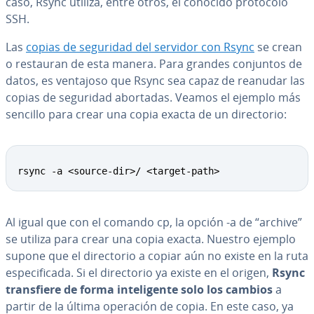
caso, Rsync utiliza, entre otros, el conocido protocolo
SSH.
Las
copias de seguridad del servidor con Rsync
se crean
o restauran de esta manera. Para grandes conjuntos de
datos, es ventajoso que Rsync sea capaz de reanudar las
copias de seguridad abortadas. Veamos el ejemplo más
sencillo para crear una copia exacta de un di­re­c­to­rio:
rsync -a <source-dir>/ <target-path>
Al igual que con el comando cp, la opción -a de “archive”
se utiliza para crear una copia exacta. Nuestro ejemplo
supone que el di­re­c­to­rio a copiar aún no existe en la ruta
es­pe­ci­fi­ca­da. Si el di­re­c­to­rio ya existe en el origen,
Rsync
tra­n­s­fie­re de forma in­te­li­ge­n­te solo los cambios
a
partir de la última operación de copia. En este caso, ya