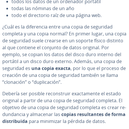
todos los datos de un ordenador portátil
todas las nóminas de un año
todo el di­re­c­to­rio raíz de una página web.
¿Cuál es la di­fe­re­n­cia entre una copia de seguridad
completa y una copia normal? En primer lugar, una copia
de seguridad suele crearse en un soporte físico distinto
al que contiene el conjunto de datos original. Por
ejemplo, se copian los datos del disco duro interno del
portátil a un disco duro externo. Además, una copia de
seguridad es
una copia exacta
, por lo que el proceso de
creación de una copia de seguridad también se llama
“clonación” o “du­pli­ca­ción”.
Debería ser posible re­co­n­s­truir exac­ta­me­n­te el estado
original a partir de una copia de seguridad completa. El
objetivo de una copia de seguridad completa es crear re­
du­n­da­n­cia y almacenar las
copias re­su­l­ta­n­tes de forma
di­s­tri­bui­da
para minimizar la pérdida de datos.