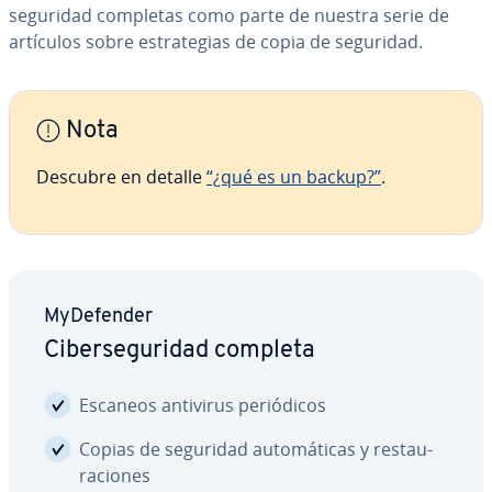
seguridad completas como parte de nuestra serie de
artículos sobre es­tra­te­gias de copia de seguridad.
Nota
Descubre en detalle
“¿qué es un backup?”
.
My­De­fe­n­der
Ci­be­r­se­gu­ri­dad completa
Escaneos antivirus pe­rió­di­cos
Copias de seguridad au­to­má­ti­cas y re­s­tau­
ra­cio­nes