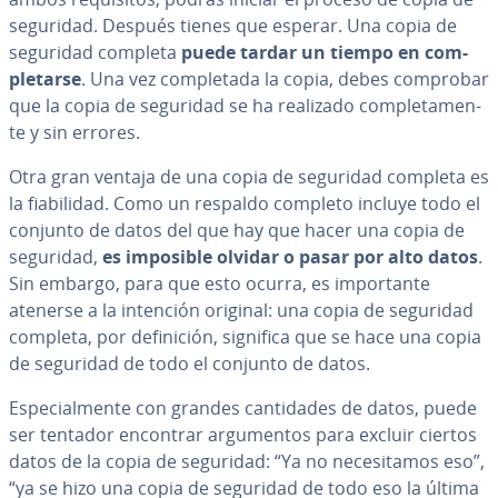
seguridad. Después tienes que esperar. Una copia de
seguridad completa
puede tardar un tiempo en co­m­
ple­tar­se
. Una vez co­m­ple­ta­da la copia, debes comprobar
que la copia de seguridad se ha realizado co­m­ple­ta­me­n­
te y sin errores.
Otra gran ventaja de una copia de seguridad completa es
la fia­bi­li­dad. Como un respaldo completo incluye todo el
conjunto de datos del que hay que hacer una copia de
seguridad,
es imposible olvidar o pasar por alto datos
.
Sin embargo, para que esto ocurra, es im­po­r­ta­n­te
atenerse a la intención original: una copia de seguridad
completa, por de­fi­ni­ción, significa que se hace una copia
de seguridad de todo el conjunto de datos.
Es­pe­cia­l­me­n­te con grandes ca­n­ti­da­des de datos, puede
ser tentador encontrar ar­gu­me­n­tos para excluir ciertos
datos de la copia de seguridad: “Ya no ne­ce­si­ta­mos eso”,
“ya se hizo una copia de seguridad de todo eso la última