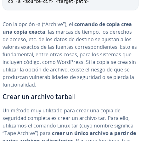
cp -a <source-dir> <target-path>
Con la opción -a (“Archive”), el
comando de copia crea
una copia exacta
: las marcas de tiempo, los derechos
de acceso, etc. de los datos de destino se ajustan a los
valores exactos de las fuentes co­rre­s­po­n­die­n­tes. Esto es
fu­n­da­me­n­tal, entre otras cosas, para los sistemas que
incluyen código, como WordPress. Si la copia se crea sin
utilizar la opción de archivo, existe el riesgo de que se
produzcan vu­l­ne­ra­bi­li­da­des de seguridad o se pierda la
fu­n­cio­na­li­dad.
Crear un archivo tarball
Un método muy utilizado para crear una copia de
seguridad completa es crear un archivo tar. Para ello,
uti­li­za­mos el comando Linux-tar (cuyo nombre significa
“Tape Archive”) para
crear un único archivo a partir de
varios archivos o di­re­c­to­rios
. Para que funcione, hay