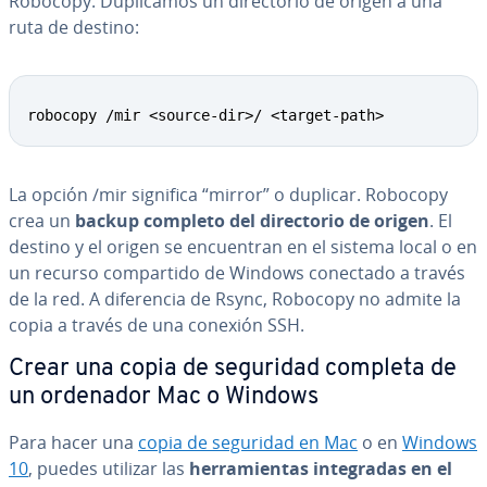
Robocopy. Du­pli­ca­mos un di­re­c­to­rio de origen a una
ruta de destino:
robocopy /mir <source-dir>/ <target-path>
La opción /mir significa “mirror” o duplicar. Robocopy
crea un
backup completo del di­re­c­to­rio de origen
. El
destino y el origen se en­cue­n­tran en el sistema local o en
un recurso co­m­pa­r­ti­do de Windows conectado a través
de la red. A di­fe­re­n­cia de Rsync, Robocopy no admite la
copia a través de una conexión SSH.
Crear una copia de seguridad completa de
un ordenador Mac o Windows
Para hacer una
copia de seguridad en Mac
o en
Windows
10
, puedes utilizar las
he­rra­mie­n­tas in­te­gra­das en el