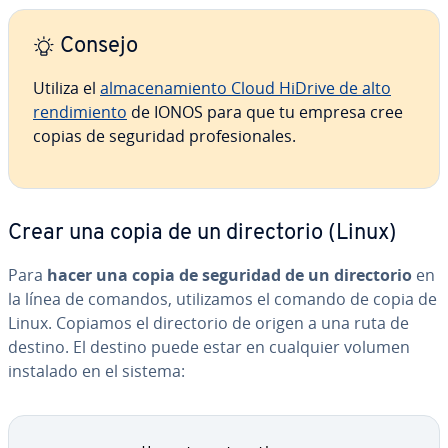
Consejo
Utiliza el
al­ma­ce­na­mie­n­to Cloud HiDrive de alto
re­n­di­mie­n­to
de IONOS para que tu empresa cree
copias de seguridad pro­fe­sio­na­les.
Crear una copia de un di­re­c­to­rio (Linux)
Para
hacer una copia de seguridad de un di­re­c­to­rio
en
la línea de comandos, uti­li­za­mos el comando de copia de
Linux. Copiamos el di­re­c­to­rio de origen a una ruta de
destino. El destino puede estar en cualquier volumen
instalado en el sistema: