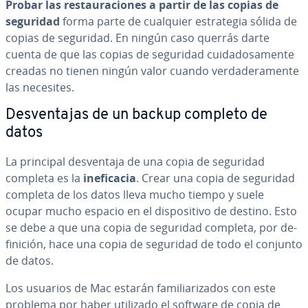
Probar las re­s­tau­ra­cio­nes a partir de las copias de
seguridad
forma parte de cualquier es­tra­te­gia sólida de
copias de seguridad. En ningún caso querrás darte
cuenta de que las copias de seguridad cui­da­do­sa­me­n­te
creadas no tienen ningún valor cuando ve­r­da­de­ra­me­n­te
las necesites.
De­s­ve­n­ta­jas de un backup completo de
datos
La principal de­s­ve­n­ta­ja de una copia de seguridad
completa es la
in­e­fi­ca­cia
. Crear una copia de seguridad
completa de los datos lleva mucho tiempo y suele
ocupar mucho espacio en el di­s­po­si­ti­vo de destino. Esto
se debe a que una copia de seguridad completa, por de­
fi­ni­ción, hace una copia de seguridad de todo el conjunto
de datos.
Los usuarios de Mac estarán fa­mi­lia­ri­za­dos con este
problema por haber utilizado el software de copia de