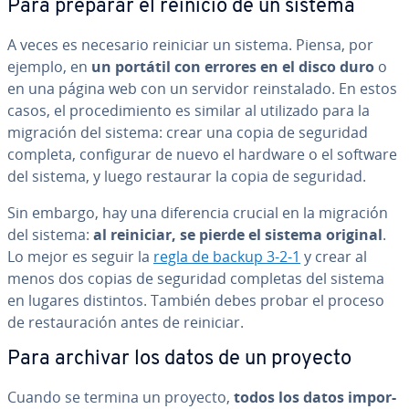
Para preparar el reinicio de un sistema
A veces es necesario reiniciar un sistema. Piensa, por
ejemplo, en
un portátil con errores en el disco duro
o
en una página web con un servidor re­in­s­ta­la­do. En estos
casos, el pro­ce­di­mie­n­to es similar al utilizado para la
migración del sistema: crear una copia de seguridad
completa, co­n­fi­gu­rar de nuevo el hardware o el software
del sistema, y luego restaurar la copia de seguridad.
Sin embargo, hay una di­fe­re­n­cia crucial en la migración
del sistema:
al reiniciar, se pierde el sistema original
.
Lo mejor es seguir la
regla de backup 3-2-1
y crear al
menos dos copias de seguridad completas del sistema
en lugares distintos. También debes probar el proceso
de re­s­tau­ra­ción antes de reiniciar.
Para archivar los datos de un proyecto
Cuando se termina un proyecto,
todos los datos im­po­r­