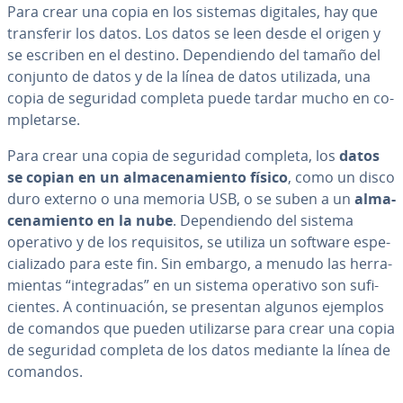
Para crear una copia en los sistemas digitales, hay que
tra­n­s­fe­rir los datos. Los datos se leen desde el origen y
se escriben en el destino. De­pe­n­die­n­do del tamaño del
conjunto de datos y de la línea de datos utilizada, una
copia de seguridad completa puede tardar mucho en co­
m­ple­tar­se.
Para crear una copia de seguridad completa, los
datos
se copian en un al­ma­ce­na­mie­n­to físico
, como un disco
duro externo o una memoria USB, o se suben a un
al­ma­
ce­na­mie­n­to en la nube
. De­pe­n­die­n­do del sistema
operativo y de los re­qui­si­tos, se utiliza un software es­pe­
cia­li­za­do para este fin. Sin embargo, a menudo las he­rra­
mie­n­tas “in­te­gra­das” en un sistema operativo son su­fi­
cie­n­tes. A co­n­ti­nua­ción, se presentan algunos ejemplos
de comandos que pueden uti­li­zar­se para crear una copia
de seguridad completa de los datos mediante la línea de
comandos.