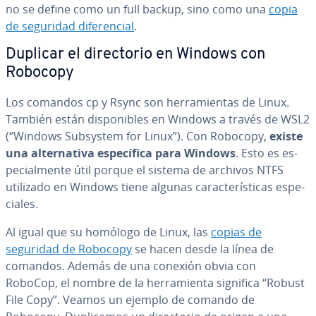
no se define como un full backup, sino como una
copia
de seguridad di­fe­re­n­cial
.
Duplicar el di­re­c­to­rio en Windows con
Robocopy
Los comandos cp y Rsync son he­rra­mie­n­tas de Linux.
También están di­s­po­ni­bles en Windows a través de WSL2
(“Windows Subsystem for Linux”). Con Robocopy,
existe
una al­te­r­na­ti­va es­pe­cí­fi­ca para Windows
. Esto es es­
pe­cia­l­me­n­te útil porque el sistema de archivos NTFS
utilizado en Windows tiene algunas ca­ra­c­te­rí­s­ti­cas es­pe­
cia­les.
Al igual que su homólogo de Linux, las
copias de
seguridad de Robocopy
se hacen desde la línea de
comandos. Además de una conexión obvia con
RoboCop, el nombre de la he­rra­mie­n­ta significa “Robust
File Copy”. Veamos un ejemplo de comando de