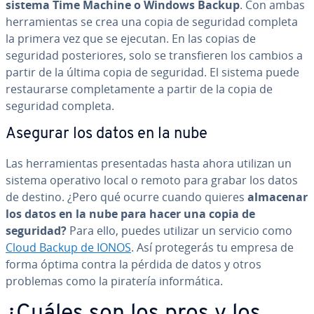
sistema Time Machine o Windows Backup
. Con ambas
he­rra­mie­n­tas se crea una copia de seguridad completa
la primera vez que se ejecutan. En las copias de
seguridad po­s­te­rio­res, solo se tra­n­s­fie­ren los cambios a
partir de la última copia de seguridad. El sistema puede
re­s­tau­rar­se co­m­ple­ta­me­n­te a partir de la copia de
seguridad completa.
Asegurar los datos en la nube
Las he­rra­mie­n­tas pre­se­n­ta­das hasta ahora utilizan un
sistema operativo local o remoto para grabar los datos
de destino. ¿Pero qué ocurre cuando quieres
almacenar
los datos en la nube para hacer una copia de
seguridad?
Para ello, puedes utilizar un servicio como
Cloud Backup de IONOS
. Así pro­te­ge­rás tu empresa de
forma óptima contra la pérdida de datos y otros
problemas como la piratería in­fo­r­má­ti­ca.