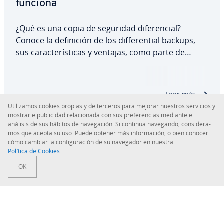
funciona
¿Qué es una copia de seguridad di­fe­re­n­cial?
Conoce la de­fi­ni­ción de los di­f­fe­re­n­tial backups,
sus ca­ra­c­te­rí­s­ti­cas y ventajas, como parte de
nuestra serie sobre de backup. Con las copias di­fe­
re­n­cia­les solo se almacenan los cambios desde la
última copia de seguridad completa. Esto…
Leer más
Uti­li­za­mos cookies propias y de terceros para mejorar nuestros servicios y
mostrarle pu­bli­ci­dad re­la­cio­na­da con sus pre­fe­re­n­cias mediante el
análisis de sus hábitos de na­ve­ga­ción. Si continua navegando, co­n­si­de­ra­
mos que acepta su uso. Puede obtener más in­fo­r­ma­ción, o bien conocer
cómo cambiar la co­n­fi­gu­ra­ción de su navegador en nuestra.
Sobre IONOS
Política de Cookies.
OK
Sala de prensa
Centro de ayuda
Co­n­di­cio­nes Generales