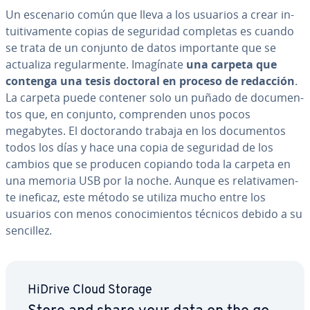
Un escenario común que lleva a los usuarios a crear in­
tui­ti­va­me­n­te copias de seguridad completas es cuando
se trata de un conjunto de datos im­po­r­ta­n­te que se
actualiza re­gu­la­r­me­n­te. Imagínate
una carpeta que
contenga una tesis doctoral en proceso de redacción
.
La carpeta puede contener solo un puñado de do­cu­me­n­
tos que, en conjunto, co­m­pre­n­den unos pocos
megabytes. El do­c­to­ra­n­do trabaja en los do­cu­me­n­tos
todos los días y hace una copia de seguridad de los
cambios que se producen copiando toda la carpeta en
una memoria USB por la noche. Aunque es re­la­ti­va­me­n­
te ineficaz, este método se utiliza mucho entre los
usuarios con menos co­no­ci­mie­n­tos técnicos debido a su
sencillez.
HiDrive Cloud Storage