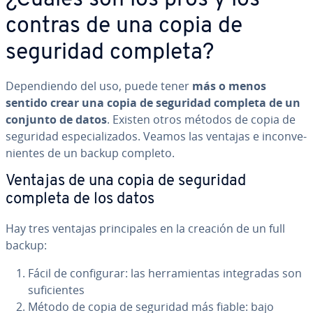
¿Cuáles son los pros y los
contras de una copia de
seguridad completa?
De­pe­n­die­n­do del uso, puede tener
más o menos
sentido crear una copia de seguridad completa de un
conjunto de datos
. Existen otros métodos de copia de
seguridad es­pe­cia­li­za­dos. Veamos las ventajas e in­co­n­ve­
nie­n­tes de un backup completo.
Ventajas de una copia de seguridad
completa de los datos
Hay tres ventajas pri­n­ci­pa­les en la creación de un full
backup:
Fácil de co­n­fi­gu­rar: las he­rra­mie­n­tas in­te­gra­das son
su­fi­cie­n­tes
Método de copia de seguridad más fiable: bajo