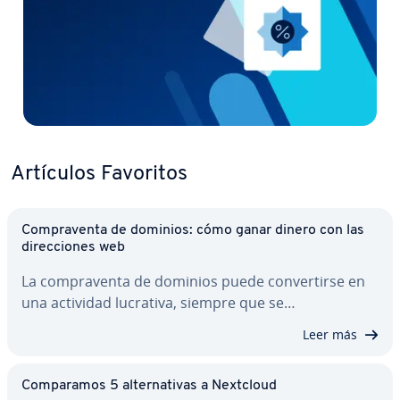
Artículos Favoritos
Co­m­pra­ve­n­ta de dominios: cómo ganar dinero con las
di­re­c­cio­nes web
La co­m­pra­ve­n­ta de dominios puede co­n­ve­r­ti­r­se en
una actividad lucrativa, siempre que se…
Leer más
Co­m­pa­ra­mos 5 al­te­r­na­ti­vas a Nextcloud