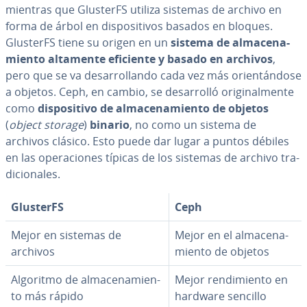
mientras que GlusterFS utiliza sistemas de archivo en
forma de árbol en di­s­po­si­ti­vos basados en bloques.
GlusterFS tiene su origen en un
sistema de al­ma­ce­na­
mie­n­to altamente eficiente y basado en archivos
,
pero que se va de­sa­rro­lla­n­do cada vez más orie­n­tá­n­do­se
a objetos. Ceph, en cambio, se de­sa­rro­lló ori­gi­na­l­me­n­te
como
di­s­po­si­ti­vo de al­ma­ce­na­mie­n­to de objetos
(
object storage
)
binario
, no como un sistema de
archivos clásico. Esto puede dar lugar a puntos débiles
en las ope­ra­cio­nes típicas de los sistemas de archivo tra­
di­cio­na­les.
GlusterFS
Ceph
Mejor en sistemas de
Mejor en el al­ma­ce­na­
archivos
mie­n­to de objetos
Algoritmo de al­ma­ce­na­mie­n­
Mejor re­n­di­mie­n­to en
to más rápido
hardware sencillo