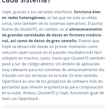
cada sistema?
Ceph, gracias a sus variadas in­te­r­fa­ces,
funciona bien
en redes he­te­ro­gé­neas
, en las que no solo se utiliza
Linux, sino también otros sistemas ope­ra­ti­vos. El punto
fuerte de GlusterFS, en cambio, es el
al­ma­ce­na­mie­n­to
de grandes ca­n­ti­da­des de datos en formato tra­di­cio­
nal, así como de datos de gran tamaño
. Puesto que
Ceph se de­sa­rro­lló desde un primer momento como
solución
open source
, en el pasado resultaba más fácil
uti­li­zar­lo en muchos casos, hasta que GlusterFS también
pasó a ser de código abierto. Un ámbito de apli­ca­ción
muy relevante para los sistemas de al­ma­ce­na­mie­n­to di­s­
tri­bui­do son los servicios en la nube. En este sentido,
OpenStack es uno de los proyectos de software más im­
po­r­ta­n­tes que ofrecen ar­qui­te­c­tu­ras para co­mpu­tación
en la nube. Ambos, GlusterFS y Ceph, funcionan igual de
bien con OpenStack.
Ir al menú principal