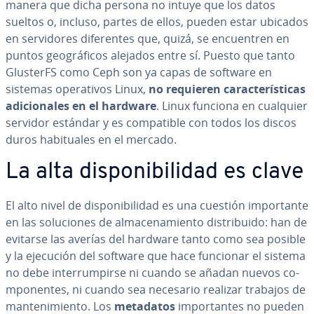
manera que dicha persona no intuye que los datos
sueltos o, incluso, partes de ellos, pueden estar ubicados
en se­r­vi­do­res di­fe­re­n­tes que, quizá, se en­cue­n­tren en
puntos geo­grá­fi­cos alejados entre sí. Puesto que tanto
GlusterFS como Ceph son ya capas de software en
sistemas ope­ra­ti­vos Linux,
no requieren ca­ra­c­te­rí­s­ti­cas
adi­cio­na­les en el hardware
. Linux funciona en cualquier
servidor estándar y es co­m­pa­ti­ble con todos los discos
duros ha­bi­tua­les en el mercado.
La alta di­s­po­ni­bi­li­dad es clave
El alto nivel de di­s­po­ni­bi­li­dad es una cuestión im­po­r­ta­n­te
en las so­lu­cio­nes de al­ma­ce­na­mie­n­to di­s­tri­bui­do: han de
evitarse las averías del hardware tanto como sea posible
y la ejecución del software que hace funcionar el sistema
no debe in­te­rru­m­pi­r­se ni cuando se añadan nuevos co­
m­po­ne­n­tes, ni cuando sea necesario realizar trabajos de
ma­n­te­ni­mie­n­to. Los
metadatos
im­po­r­ta­n­tes no pueden