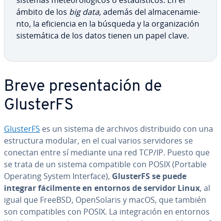
sistemas me­teo­ro­ló­gi­cos o es­ta­dí­s­ti­cos. En el
ámbito de los
big data,
además del al­ma­ce­na­mie­
n­to, la efi­cie­n­cia en la búsqueda y la or­ga­ni­za­ción
si­s­te­má­ti­ca de los datos tienen un papel clave.
Breve pre­se­n­ta­ción de
GlusterFS
GlusterFS
es un sistema de archivos di­s­tri­bui­do con una
es­tru­c­tu­ra modular, en el cual varios se­r­vi­do­res se
conectan entre sí mediante una red TCP/IP. Puesto que
se trata de un sistema co­m­pa­ti­ble con POSIX (Portable
Operating System Interface),
GlusterFS se puede
integrar fá­ci­l­me­n­te en entornos de servidor Linux
, al
igual que FreeBSD, Ope­n­So­la­ris y macOS, que también
son co­m­pa­ti­bles con POSIX. La in­te­gra­ción en entornos