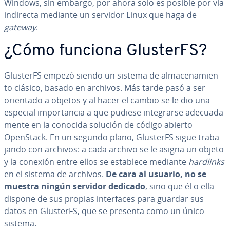
Windows, sin embargo, por ahora solo es posible por vía
indirecta mediante un servidor Linux que haga de
gateway
.
¿Cómo funciona GlusterFS?
GlusterFS empezó siendo un sistema de al­ma­ce­na­mie­n­
to clásico, basado en archivos. Más tarde pasó a ser
orientado a objetos y al hacer el cambio se le dio una
especial im­po­r­ta­n­cia a que pudiese in­te­grar­se ade­cua­da­
me­n­te en la conocida solución de código abierto
OpenStack. En un segundo plano, GlusterFS sigue tra­ba­
ja­n­do con archivos: a cada archivo se le asigna un objeto
y la conexión entre ellos se establece mediante
hardlinks
en el sistema de archivos.
De cara al usuario, no se
muestra ningún servidor dedicado
, sino que él o ella
dispone de sus propias in­te­r­fa­ces para guardar sus
datos en GlusterFS, que se presenta como un único
sistema.