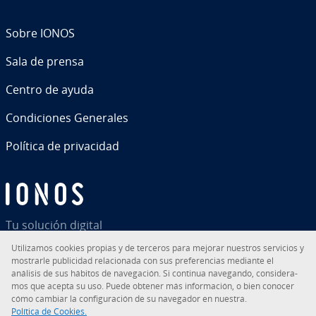
Sobre IONOS
Sala de prensa
Centro de ayuda
Co­n­di­cio­nes Generales
Política de pri­va­ci­dad
Tu solución digital
Uti­li­za­mos cookies propias y de terceros para mejorar nuestros servicios y
mostrarle pu­bli­ci­dad re­la­cio­na­da con sus pre­fe­re­n­cias mediante el
análisis de sus hábitos de na­ve­ga­ción. Si continua navegando, co­n­si­de­ra­
mos que acepta su uso. Puede obtener más in­fo­r­ma­ción, o bien conocer
RSS
LinkedIn
tiktok
Instagram
Facebook
YouTube
cómo cambiar la co­n­fi­gu­ra­ción de su navegador en nuestra.
Política de Cookies.