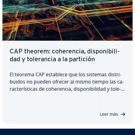
CAP theorem: co­he­re­n­cia, di­s­po­ni­bi­li­
dad y to­le­ra­n­cia a la partición
El teorema CAP establece que los sistemas di­s­tri­
bui­dos no pueden ofrecer al mismo tiempo las ca­
ra­c­te­rí­s­ti­cas de co­he­re­n­cia, di­s­po­ni­bi­li­dad y to­le­
ra­n­cia a la partición, sino solo dos de ellas. En este
artículo te hablamos del origen del , te ex­pli­ca­mos
en qué consiste y te…
Leer más