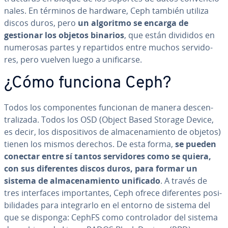
na­les. En términos de hardware, Ceph también utiliza
discos duros, pero
un algoritmo se encarga de
gestionar los objetos binarios
, que están divididos en
numerosas partes y re­pa­r­ti­dos entre muchos se­r­vi­do­
res, pero vuelven luego a uni­fi­car­se.
¿Cómo funciona Ceph?
Todos los co­m­po­ne­n­tes funcionan de manera de­s­ce­n­
tra­li­za­da. Todos los OSD (Object Based Storage Device,
es decir, los di­s­po­si­ti­vos de al­ma­ce­na­mie­n­to de objetos)
tienen los mismos derechos. De esta forma,
se pueden
conectar entre sí tantos se­r­vi­do­res como se quiera,
con sus di­fe­re­n­tes discos duros, para formar un
sistema de al­ma­ce­na­mie­n­to unificado
. A través de
tres in­te­r­fa­ces im­po­r­ta­n­tes, Ceph ofrece di­fe­re­n­tes po­si­
bi­li­da­des para in­te­grar­lo en el entorno de sistema del
que se disponga: CephFS como co­n­tro­la­dor del sistema