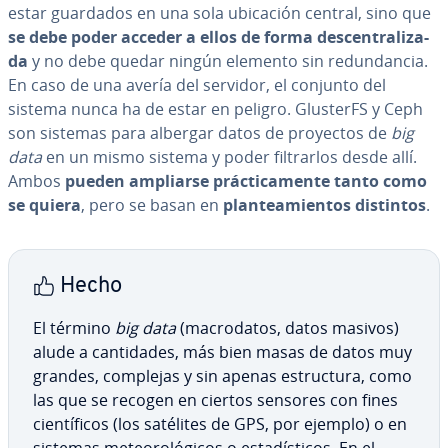
estar guardados en una sola ubicación central, sino que
se debe poder acceder a ellos de forma de­s­ce­n­tra­li­za­
da
y no debe quedar ningún elemento sin re­du­n­da­n­cia.
En caso de una avería del servidor, el conjunto del
sistema nunca ha de estar en peligro. GlusterFS y Ceph
son sistemas para albergar datos de proyectos de
big
data
en un mismo sistema y poder fi­l­trar­los desde allí.
Ambos
pueden ampliarse prá­c­ti­ca­me­n­te tanto como
se quiera
, pero se basan en
pla­n­tea­mie­n­tos distintos
.
Hecho
El término
big data
(ma­cro­da­tos, datos masivos)
alude a ca­n­ti­da­des, más bien masas de datos muy
grandes, complejas y sin apenas es­tru­c­tu­ra, como
las que se recogen en ciertos sensores con fines
cie­n­tí­fi­cos (los satélites de GPS, por ejemplo) o en