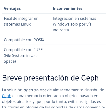
Ventajas
In­co­n­ve­nie­n­tes
Fácil de integrar en
In­te­gra­ción en sistemas
sistemas Linux
Windows solo por vía
indirecta
Co­m­pa­ti­ble con POSIX
Co­m­pa­ti­ble con FUSE
(File System in User
Space)
Breve pre­se­n­ta­ción de Ceph
La solución
open source
de al­ma­ce­na­mie­n­to di­s­tri­bui­do
Ceph
es una memoria orientada a objetos basada en
objetos binarios y que, por lo tanto, evita las rígidas es­
tru­c­tu­ras en bloque de los soportes de datos co­n­ve­n­cio­