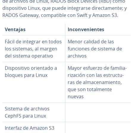
de archivos de Linux, RADOS Block Devices (RBD) como
di­s­po­si­ti­vo Linux, que puede in­te­grar­se di­re­c­ta­me­n­te; y
RADOS Gateway, co­m­pa­ti­ble con Swift y Amazon S3.
Ventajas
In­co­n­ve­nie­n­tes
Fácil de integrar en todos
Menor calidad de las
los sistemas, al margen
funciones de sistema de
del sistema operativo
archivos
Di­s­po­si­ti­vo orientado a
Mayor esfuerzo de fa­mi­lia­
bloques para Linux
ri­za­ción con las es­tru­c­tu­
ras de al­ma­ce­na­mie­n­to,
que son to­ta­l­me­n­te
nuevas
Sistema de archivos
CephFS para Linux
Interfaz de Amazon S3