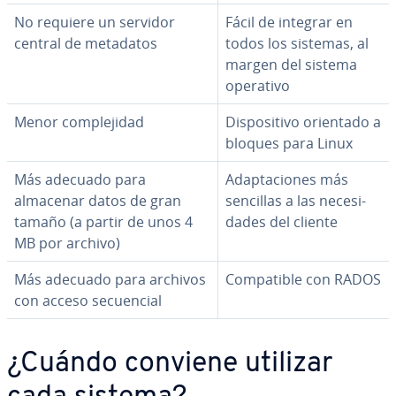
No requiere un servidor
Fácil de integrar en
central de metadatos
todos los sistemas, al
margen del sistema
operativo
Menor co­m­ple­ji­dad
Di­s­po­si­ti­vo orientado a
bloques para Linux
Más adecuado para
Ada­p­ta­cio­nes más
almacenar datos de gran
sencillas a las ne­ce­si­
tamaño (a partir de unos 4
da­des del cliente
MB por archivo)
Más adecuado para archivos
Co­m­pa­ti­ble con RADOS
con acceso se­cue­n­cial
¿Cuándo conviene utilizar