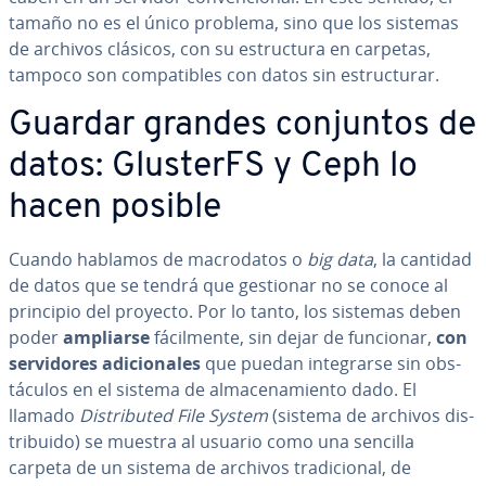
tamaño no es el único problema, sino que los sistemas
de archivos clásicos, con su es­tru­c­tu­ra en carpetas,
tampoco son co­m­pa­ti­bles con datos sin es­tru­c­tu­rar.
Guardar grandes conjuntos de
datos: GlusterFS y Ceph lo
hacen posible
Cuando hablamos de ma­cro­da­tos o
big data
, la cantidad
de datos que se tendrá que gestionar no se conoce al
principio del proyecto. Por lo tanto, los sistemas deben
poder
ampliarse
fá­ci­l­me­n­te, sin dejar de funcionar,
con
se­r­vi­do­res adi­cio­na­les
que puedan in­te­grar­se sin ob­s­
tácu­los en el sistema de al­ma­ce­na­mie­n­to dado. El
llamado
Di­s­tri­bu­ted File System
(sistema de archivos di­s­
tri­bui­do) se muestra al usuario como una sencilla
carpeta de un sistema de archivos tra­di­cio­nal, de