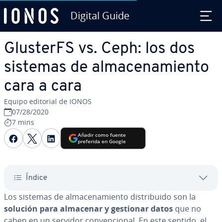
Digital Guide
Saltar al contenido principal
GlusterFS vs. Ceph: los dos
sistemas de al­ma­ce­na­mie­n­to
cara a cara
Equipo editorial de IONOS
07/28/2020
7 mins
Compartir Facebook
Compartir Twitter
Compartir LinkedIn
Añadir como fuente
preferida en Google
Índice
Los sistemas de al­ma­ce­na­mie­n­to di­s­tri­bui­do son la
solución para almacenar y gestionar datos
que no
caben en un servidor co­n­ve­n­cio­nal. En este sentido, el