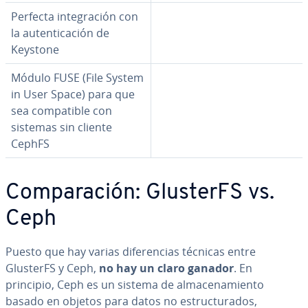
Perfecta in­te­gra­ción con
la au­te­n­ti­ca­ción de
Keystone
Módulo FUSE (File System
in User Space) para que
sea co­m­pa­ti­ble con
sistemas sin cliente
CephFS
Co­m­pa­ra­ción: GlusterFS vs.
Ceph
Puesto que hay varias di­fe­re­n­cias técnicas entre
GlusterFS y Ceph,
no hay un claro ganador
. En
principio, Ceph es un sistema de al­ma­ce­na­mie­n­to
basado en objetos para datos no es­tru­c­tu­ra­dos,