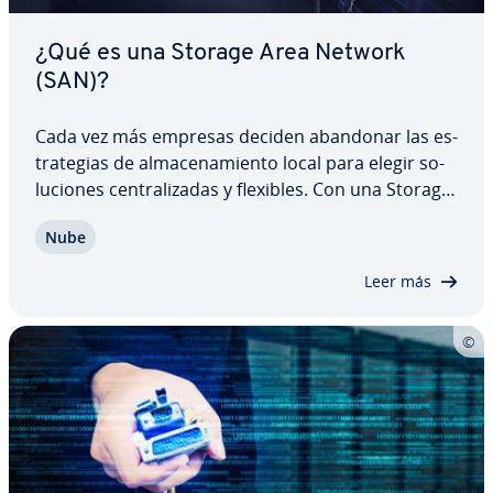
¿Qué es una Storage Area Network
(SAN)?
Cada vez más empresas deciden abandonar las es­
tra­te­gias de al­ma­ce­na­mie­n­to local para elegir so­
lu­cio­nes ce­n­tra­li­za­das y flexibles. Con una Storage
Area Network (SAN) puedes acceder de forma
Nube
rápida y segura a grandes volúmenes de datos y
ga­ra­n­ti­zar la re­du­n­da­n­cia de hardware,…
Leer más