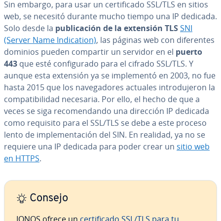
Sin embargo, para usar un ce­r­ti­fi­ca­do SSL/TLS en sitios
web, se necesitó durante mucho tiempo una IP dedicada.
Solo desde la
pu­bli­ca­ción de la extensión TLS
SNI
(Server Name In­di­ca­tion)
, las páginas web con di­fe­re­n­tes
dominios pueden compartir un servidor en el
puerto
443
que esté co­n­fi­gu­ra­do para el cifrado SSL/TLS. Y
aunque esta extensión ya se im­ple­me­n­tó en 2003, no fue
hasta 2015 que los na­ve­ga­do­res actuales in­tro­du­je­ron la
co­m­pa­ti­bi­li­dad necesaria. Por ello, el hecho de que a
veces se siga re­co­me­n­da­n­do una dirección IP dedicada
como requisito para el SSL/TLS se debe a este proceso
lento de im­ple­me­n­ta­ción del SIN. En realidad, ya no se
requiere una IP dedicada para poder crear un
sitio web
en HTTPS
.
Consejo
IONOS ofrece un
ce­r­ti­fi­ca­do SSL/TLS para tu