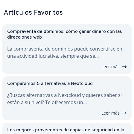
Artículos Favoritos
Co­m­pra­ve­n­ta de dominios: cómo ganar dinero con las
di­re­c­cio­nes web
La co­m­pra­ve­n­ta de dominios puede co­n­ve­r­ti­r­se en
una actividad lucrativa, siempre que se…
Leer más
Co­m­pa­ra­mos 5 al­te­r­na­ti­vas a Nextcloud
¿Buscas al­te­r­na­ti­vas a Nextcloud y quieres saber si
están a su nivel? Te ofrecemos un…
Leer más
Los mejores pro­vee­do­res de copias de seguridad en la