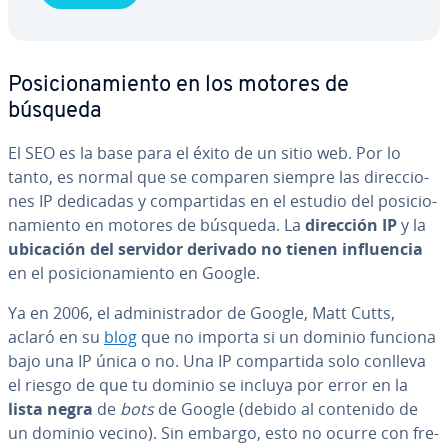
Po­si­cio­na­mie­n­to en los motores de
búsqueda
El SEO es la base para el éxito de un sitio web. Por lo
tanto, es normal que se comparen siempre las di­re­c­cio­
nes IP dedicadas y co­m­pa­r­ti­das en el estudio del po­si­cio­
na­mie­n­to en motores de búsqueda. La
dirección IP
y la
ubicación del servidor derivado no tienen in­flue­n­cia
en el po­si­cio­na­mie­n­to en Google.
Ya en 2006, el ad­mi­ni­s­tra­dor de Google, Matt Cutts,
aclaró en su
blog
que no importa si un dominio funciona
bajo una IP única o no. Una IP co­m­pa­r­ti­da solo conlleva
el riesgo de que tu dominio se incluya por error en la
lista negra
de
bots
de Google (debido al contenido de
un dominio vecino). Sin embargo, esto no ocurre con fre­