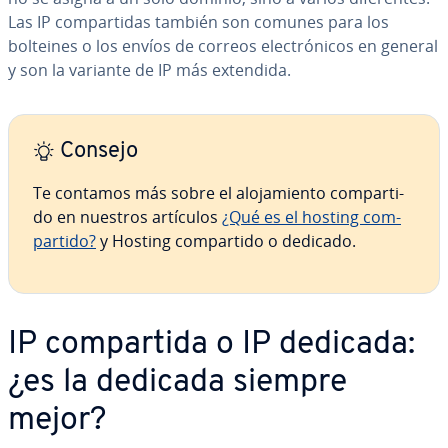
Las IP co­m­pa­r­ti­das también son comunes para los
bolteines o los envíos de correos ele­c­tró­ni­cos en general
y son la variante de IP más extendida.
Consejo
Te contamos más sobre el alo­ja­mie­n­to co­m­pa­r­ti­
do en nuestros artículos
¿Qué es el hosting co­m­
pa­r­ti­do?
y Hosting co­m­pa­r­ti­do o dedicado.
IP co­m­pa­r­ti­da o IP dedicada:
¿es la dedicada siempre
mejor?