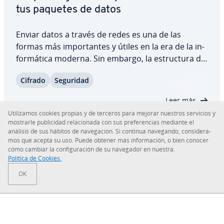
tus paquetes de datos
Enviar datos a través de redes es una de las
formas más im­po­r­ta­n­tes y útiles en la era de la in­
fo­r­má­ti­ca moderna. Sin embargo, la es­tru­c­tu­ra de
las co­ne­xio­nes TCP/IP ne­ce­sa­rias para dicha co­
Cifrado
Seguridad
mu­ni­ca­ción facilita a los cri­mi­na­les la labor de in­te­
r­ce­p­tar paquetes de datos, acceder e,…
Leer más
Uti­li­za­mos cookies propias y de terceros para mejorar nuestros servicios y
mostrarle pu­bli­ci­dad re­la­cio­na­da con sus pre­fe­re­n­cias mediante el
análisis de sus hábitos de na­ve­ga­ción. Si continua navegando, co­n­si­de­ra­
mos que acepta su uso. Puede obtener más in­fo­r­ma­ción, o bien conocer
cómo cambiar la co­n­fi­gu­ra­ción de su navegador en nuestra.
Sobre IONOS
Política de Cookies.
OK
Sala de prensa
Centro de ayuda
Co­n­di­cio­nes Generales