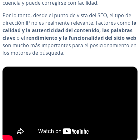
cue­n­cia y puede co­rre­gi­r­se con facilidad.
Por lo tanto, desde el punto de vista del SEO, el tipo de
dirección IP no es realmente relevante. Factores como
la
calidad y la au­te­n­ti­ci­dad del contenido, las palabras
clave
o el
re­n­di­mie­n­to y la fu­n­cio­na­li­dad del sitio web
son mucho más im­po­r­ta­n­tes para el po­si­cio­na­mie­n­to en
los motores de búsqueda.