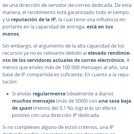
de una dirección de servidor de correo dedicada. De esta
manera, el re­n­di­mie­n­to está ga­ra­n­ti­za­do todo el tiempo
y la
repu­tación de la IP,
la cual tiene una in­flue­n­cia im­
po­r­ta­n­te en la capacidad de entrega,
está en tus
manos.
Sin embargo, el argumento de la alta capacidad de los
recursos ya no es relevante debido al
elevado re­n­di­mie­
n­to de los se­r­vi­do­res actuales de correo ele­c­tró­ni­co
. A
menos que envíes más de 100 000 mensajes al año, una
base de IP co­m­pa­r­ti­da es su­fi­cie­n­te. En cuanto a la repu­
tación:
Si envías
re­gu­la­r­me­n­te
(idea­l­me­n­te a diario)
muchos mensajes
(más de 5000) con
una tasa baja
de
spam
(menos del 0,1 %), lograrás un efecto
positivo con una dirección IP dedicada.
Si no cu­m­plie­ses alguno de estos criterios, una IP