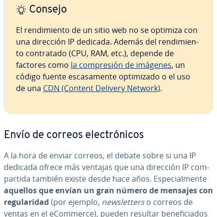
Consejo
El re­n­di­mie­n­to de un sitio web no se optimiza con
una dirección IP dedicada. Además del re­n­di­mie­n­
to co­n­tra­ta­do (CPU, RAM, etc.), depende de
factores como
la co­m­pre­sión de imágenes
, un
código fuente es­ca­sa­me­n­te op­ti­mi­za­do o el uso
de una
CDN (Content Delivery Network)
.
Envío de correos ele­c­tró­ni­cos
A la hora de enviar correos, el debate sobre si una IP
dedicada ofrece más ventajas que una dirección IP co­m­
pa­r­ti­da también existe desde hace años. Es­pe­cia­l­me­n­te
aquellos que envían un gran número de mensajes con
re­gu­la­ri­dad
(por ejemplo,
ne­w­s­le­t­te­rs
o correos de
ventas en el eCommerce), pueden resultar be­ne­fi­cia­dos