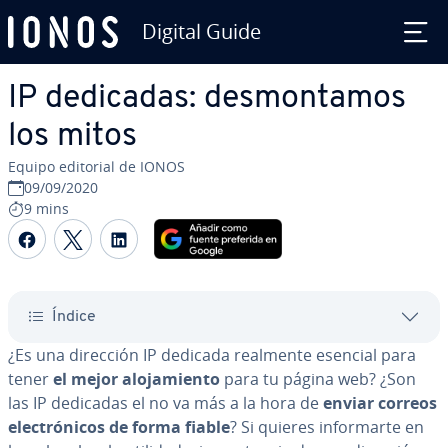
Digital Guide
Saltar al contenido principal
IP dedicadas: de­s­mo­n­ta­mos
los mitos
Equipo editorial de IONOS
09/09/2020
9 mins
Compartir Facebook
Compartir Twitter
Compartir LinkedIn
Índice
¿Es una dirección IP dedicada realmente esencial para
tener
el mejor alo­ja­mie­n­to
para tu página web? ¿Son
las IP dedicadas el no va más a la hora de
enviar correos
ele­c­tró­ni­cos de forma fiable
? Si quieres in­fo­r­mar­te en