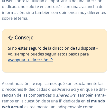
la web sobre la utilidad e im­po­r­ta­n­cia de una dirección
dedicada, no solo te en­co­n­tra­rás con una avalancha de
in­fo­r­ma­ción, sino también con opiniones muy di­fe­re­n­tes
sobre el tema.
Consejo
Si no estás seguro de la dirección de tu di­s­po­si­ti­
vo, siempre puedes seguir estos pasos para
averiguar tu dirección IP
.
A co­n­ti­nua­ción, te ex­pli­ca­mos qué son exac­ta­me­n­te las
di­re­c­cio­nes IP dedicadas o
dedicated IPs
y en qué se di­fe­
re­n­cian de las co­m­pa­r­ti­das o
shared IPs
. También en­tra­
re­mos en la cuestión de si una IP dedicada en
el mundo
web actual
es realmente tan in­di­s­pe­n­sa­ble como