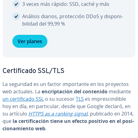
3 veces más rápido: SSD, caché y más
Análisis diarios, pro­te­c­ción DDoS y di­s­po­ni­
bi­li­dad del 99,99 %
Ver planes
Ce­r­ti­fi­ca­do SSL/TLS
La seguridad es un factor im­po­r­ta­n­te en los proyectos
web actuales. La
en­cri­p­ta­ción del contenido
mediante
un ce­r­ti­fi­ca­do SSL
o su sucesor
TLS
es im­pre­s­ci­n­di­ble
hoy en día, en pa­r­ti­cu­lar, desde que Google declaró, en
su artículo
HTTPS as a ranking signal
, publicado en 2014,
que
la ce­r­ti­fi­ca­ción tiene un efecto positivo en el po­si­
cio­na­mie­n­to web
.