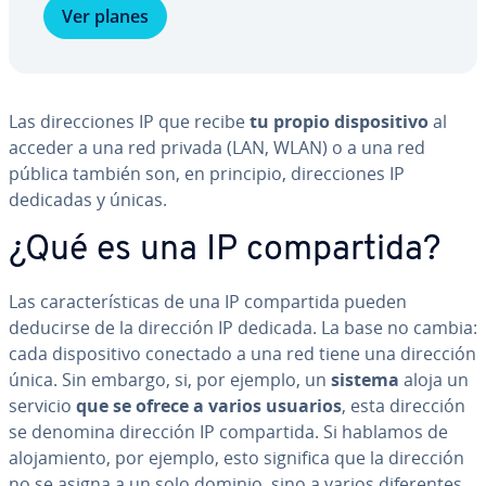
Ver planes
Las di­re­c­cio­nes IP que recibe
tu propio di­s­po­si­ti­vo
al
acceder a una red privada (LAN, WLAN) o a una red
pública también son, en principio, di­re­c­cio­nes IP
dedicadas y únicas.
¿Qué es una IP co­m­pa­r­ti­da?
Las ca­ra­c­te­rí­s­ti­cas de una IP co­m­pa­r­ti­da pueden
deducirse de la dirección IP dedicada. La base no cambia:
cada di­s­po­si­ti­vo conectado a una red tiene una dirección
única. Sin embargo, si, por ejemplo, un
sistema
aloja un
servicio
que se ofrece a varios usuarios
, esta dirección
se denomina dirección IP co­m­pa­r­ti­da. Si hablamos de
alo­ja­mie­n­to, por ejemplo, esto significa que la dirección
no se asigna a un solo dominio, sino a varios di­fe­re­n­tes.