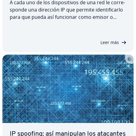
A cada uno de los di­s­po­si­ti­vos de una red le co­rre­
s­po­n­de una dirección IP que permite ide­n­ti­fi­car­lo
para que pueda así funcionar como emisor o
receptor en in­te­r­ca­m­bios de paquetes de datos.
Gracias a la dirección IP, los rou­te­r­s­pue­den
asignar cada paquete de datos a su receptor…
Leer más
IP spoofing: así manipulan los atacantes