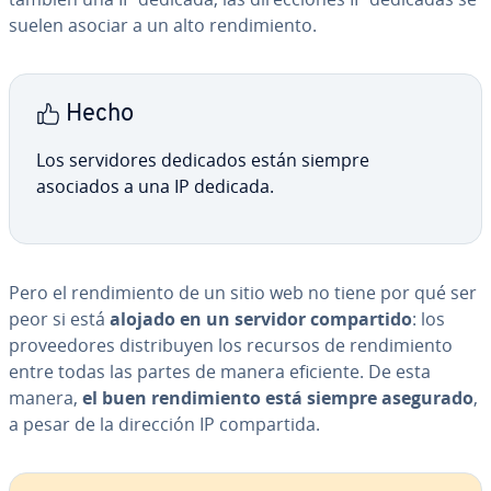
suelen asociar a un alto re­n­di­mie­n­to.
Hecho
Los se­r­vi­do­res dedicados están siempre
asociados a una IP dedicada.
Pero el re­n­di­mie­n­to de un sitio web no tiene por qué ser
peor si está
alojado en un servidor co­m­pa­r­ti­do
: los
pro­vee­do­res di­s­tri­bu­yen los recursos de re­n­di­mie­n­to
entre todas las partes de manera eficiente. De esta
manera,
el buen re­n­di­mie­n­to está siempre asegurado
,
a pesar de la dirección IP co­m­pa­r­ti­da.