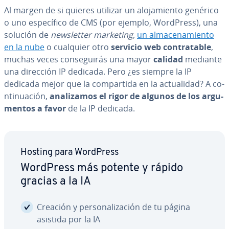
Al margen de si quieres utilizar un alo­ja­mie­n­to genérico
o uno es­pe­cí­fi­co de CMS (por ejemplo, WordPress), una
solución de
ne­w­s­le­t­ter marketing,
un al­ma­ce­na­mie­n­to
en la nube
o cualquier otro
servicio web co­n­tra­ta­ble
,
muchas veces co­n­se­gui­rás una mayor
calidad
mediante
una dirección IP dedicada. Pero ¿es siempre la IP
dedicada mejor que la co­m­pa­r­ti­da en la ac­tua­li­dad? A co­
n­ti­nua­ción,
ana­li­za­mos el rigor de algunos de los ar­gu­
me­n­tos a favor
de la IP dedicada.
Hosting para WordPress
WordPress más potente y rápido
gracias a la IA
Creación y pe­r­so­na­li­za­ción de tu página
asistida por la IA