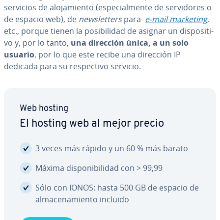
servicios de alo­ja­mie­n­to (es­pe­cia­l­me­n­te de se­r­vi­do­res o
de espacio web), de
ne­w­s­le­t­te­rs
para
e-mail marketing
,
etc., porque tienen la po­si­bi­li­dad de asignar un di­s­po­si­ti­
vo y, por lo tanto,
una dirección única, a un solo
usuario
, por lo que este recibe una dirección IP
dedicada para su re­s­pe­c­ti­vo servicio.
Web hosting
El hosting web al mejor precio
3 veces más rápido y un 60 % más barato
Máxima di­s­po­ni­bi­li­dad con > 99,99
Sólo con IONOS: hasta 500 GB de espacio de
al­ma­ce­na­mie­n­to incluido