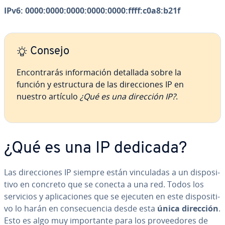
IPv6: 0000:0000:0000:0000:0000:ffff:c0a8:b21f
Consejo
En­co­n­tra­rás in­fo­r­ma­ción detallada sobre la
función y es­tru­c­tu­ra de las di­re­c­cio­nes IP en
nuestro artículo
¿Qué es una dirección IP?
.
¿Qué es una IP dedicada?
Las di­re­c­cio­nes IP siempre están vi­n­cu­la­das a un di­s­po­si­
ti­vo en concreto que se conecta a una red. Todos los
servicios y apli­ca­cio­nes que se ejecuten en este di­s­po­si­ti­
vo lo harán en co­n­se­cue­n­cia desde esta
única dirección
.
Esto es algo muy im­po­r­ta­n­te para los pro­vee­do­res de