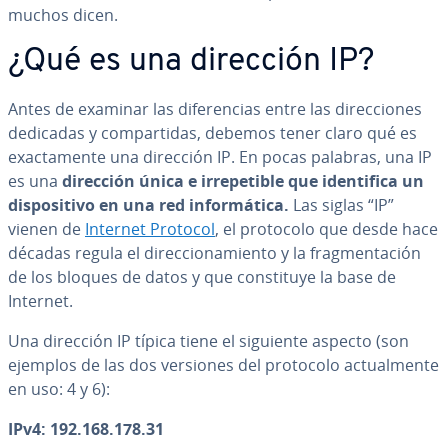
muchos dicen.
¿Qué es una dirección IP?
Antes de examinar las di­fe­re­n­cias entre las di­re­c­cio­nes
dedicadas y co­m­pa­r­ti­das, debemos tener claro qué es
exac­ta­me­n­te una dirección IP. En pocas palabras, una IP
es una
dirección única e irre­pe­ti­ble que ide­n­ti­fi­ca un
di­s­po­si­ti­vo en una red in­fo­r­má­ti­ca.
Las siglas “IP”
vienen de
Internet Protocol
, el protocolo que desde hace
décadas regula el di­re­c­cio­na­mie­n­to y la fra­g­me­n­ta­ción
de los bloques de datos y que co­n­s­ti­tu­ye la base de
Internet.
Una dirección IP típica tiene el siguiente aspecto (son
ejemplos de las dos versiones del protocolo ac­tua­l­me­n­te
en uso: 4 y 6):
IPv4: 192.168.178.31