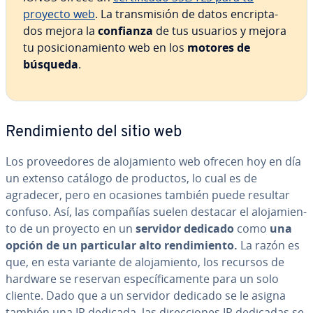
proyecto web
. La tra­n­s­mi­sión de datos en­cri­p­ta­
dos mejora la
confianza
de tus usuarios y mejora
tu po­si­cio­na­mie­n­to web en los
motores de
búsqueda
.
Re­n­di­mie­n­to del sitio web
Los pro­vee­do­res de alo­ja­mie­n­to
web ofrecen hoy en día
un extenso catálogo de productos, lo cual es de
agradecer, pero en ocasiones también puede resultar
confuso. Así, las compañías suelen destacar el alo­ja­mie­n­
to
de un proyecto en un
servidor dedicado
como
una
opción de un pa­r­ti­cu­lar alto re­n­di­mie­n­to.
La razón es
que, en esta variante de alo­ja­mie­n­to, los recursos de
hardware se reservan es­pe­cí­fi­ca­me­n­te para un solo
cliente. Dado que a un servidor dedicado se le asigna
también una IP dedicada,
las di­re­c­cio­nes IP dedicadas se