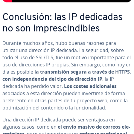
Co­n­clu­sión: las IP dedicadas
no son im­pre­s­ci­n­di­bles
Durante muchos años, hubo buenas razones para
utilizar una dirección IP dedicada. La seguridad, sobre
todo el uso de SSL/TLS, fue un motivo im­po­r­ta­n­te para el
uso de di­re­c­cio­nes IP propias. Sin embargo, como hoy en
día es posible
la tra­n­s­mi­sión segura a través de HTTPS
,
con in­de­pe­n­de­n­cia del tipo de dirección IP
, la IP
dedicada ha perdido valor.
Los costes adi­cio­na­les
asociados a esta dirección pueden in­ve­r­ti­r­se de forma
pre­fe­re­n­te en otras partes de tu proyecto web, como la
op­ti­mi­za­ción del contenido o la fu­n­cio­na­li­dad.
Una dirección IP dedicada puede ser ventajosa en
algunos casos, como en
el envío masivo de correos ele­