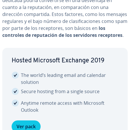
dedicada podría co­n­ve­r­ti­r­se en una de­s­ve­n­ta­ja en
cuanto a la repu­tación, en co­m­pa­ra­ción con una
dirección co­m­pa­r­ti­da. Estos factores, como los mensajes
regulares y el bajo número de cla­si­fi­ca­cio­nes como spam
por parte de los re­ce­p­to­res, son básicos en
los
controles de repu­tación de los se­r­vi­do­res re­ce­p­to­res
.
Hosted Microsoft Exchange 2019
The world’s leading email and calendar
solution
Secure hosting from a single source
Anytime remote access with Microsoft
Outlook
Ver pack