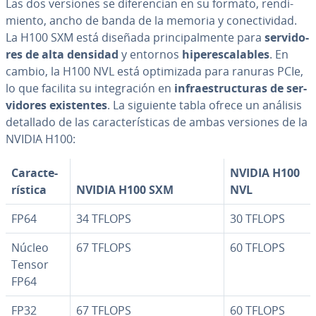
Las dos versiones se di­fe­re­n­cian en su formato, re­n­di­
mie­n­to, ancho de banda de la memoria y co­ne­c­ti­vi­dad.
La H100 SXM está diseñada pri­n­ci­pa­l­me­n­te para
se­r­vi­do­
res de alta densidad
y entornos
hi­pe­re­s­ca­la­bles
. En
cambio, la H100 NVL está op­ti­mi­za­da para ranuras PCIe,
lo que facilita su in­te­gra­ción en
in­frae­s­tru­c­tu­ras de se­r­
vi­do­res exi­s­te­n­tes
. La siguiente tabla ofrece un análisis
detallado de las ca­ra­c­te­rí­s­ti­cas de ambas versiones de la
NVIDIA H100:
Ca­ra­c­te­
NVIDIA H100
rí­s­ti­ca
NVIDIA H100 SXM
NVL
FP64
34 TFLOPS
30 TFLOPS
Núcleo
67 TFLOPS
60 TFLOPS
Tensor
FP64
FP32
67 TFLOPS
60 TFLOPS