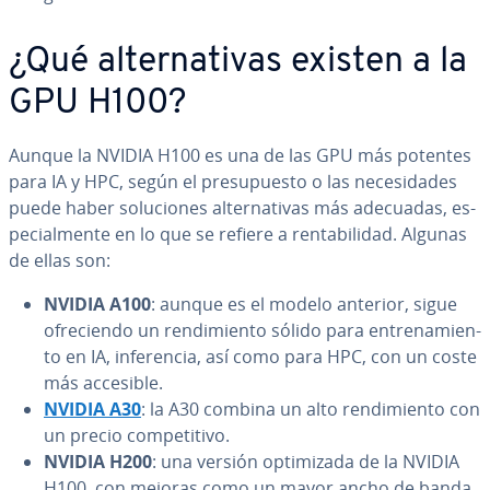
¿Qué al­te­r­na­ti­vas existen a la
GPU H100?
Aunque la NVIDIA H100 es una de las GPU más potentes
para IA y HPC, según el pre­su­pue­s­to o las ne­ce­si­da­des
puede haber so­lu­cio­nes al­te­r­na­ti­vas más adecuadas, es­
pe­cia­l­me­n­te en lo que se refiere a re­n­ta­bi­li­dad. Algunas
de ellas son:
NVIDIA A100
: aunque es el modelo anterior, sigue
ofre­cie­n­do un re­n­di­mie­n­to sólido para en­tre­na­mie­n­
to en IA, in­fe­re­n­cia, así como para HPC, con un coste
más accesible.
NVIDIA A30
: la A30 combina un alto re­n­di­mie­n­to con
un precio co­m­pe­ti­ti­vo.
NVIDIA H200
: una versión op­ti­mi­za­da de la NVIDIA
H100, con mejoras como un mayor ancho de banda