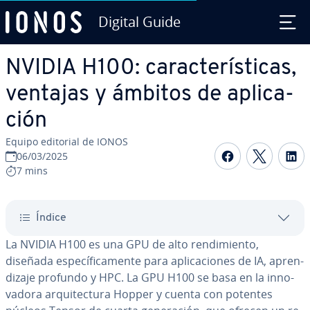
Digital Guide
Saltar al contenido principal
NVIDIA H100: ca­ra­c­te­rí­s­ti­cas,
ventajas y ámbitos de apli­ca­
ción
Equipo editorial de IONOS
Compartir 
Compar
C
06/03/2025
7 mins
Índice
La NVIDIA H100 es una GPU de alto re­n­di­mie­n­to,
diseñada es­pe­cí­fi­ca­me­n­te para apli­ca­cio­nes de IA, apre­n­
di­za­je profundo y HPC. La GPU H100 se basa en la in­no­
va­do­ra ar­qui­te­c­tu­ra Hopper y cuenta con potentes