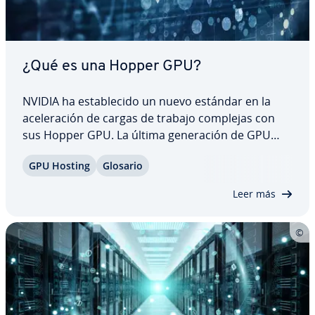
¿Qué es una Hopper GPU?
NVIDIA ha es­ta­ble­ci­do un nuevo estándar en la
ace­le­ra­ción de cargas de trabajo complejas con
sus Hopper GPU. La última ge­ne­ra­ción de GPU
incorpora in­no­va­cio­nes re­vo­lu­cio­na­rias para
GPU Hosting
Glosario
ofrecer el máximo re­n­di­mie­n­to en apli­ca­cio­nes de
IA y co­mpu­tación de alto re­n­di­mie­n­to (HPC).…
Leer más