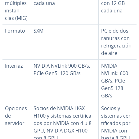
múltiples
cada una
con 12 GB
in­s­ta­n­
cada una
cias (MIG)
Formato
SXM
PCIe de dos
ranuras con
re­fri­ge­ra­ción
de aire
Interfaz
NVIDIA NVLink 900 GB/s,
NVIDIA
PCIe Gen5: 120 GB/s
NVLink: 600
GB/s, PCIe
Gen5 128
GB/s
Opciones
Socios de NVIDIA HGX
Socios y
de
H100 y sistemas ce­r­ti­fi­ca­
sistemas ce­r­
servidor
dos por NVIDIA con 4 u 8
ti­fi­ca­dos por
GPU, NVIDIA DGX H100
NVIDIA con
con 8 GPU
hasta 8 GPU