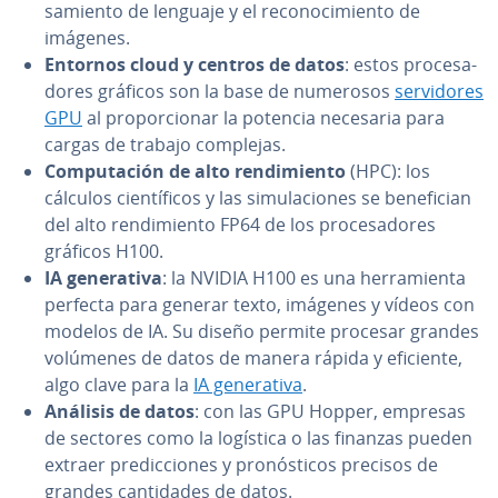
sa­mie­n­to de lenguaje y el re­co­no­ci­mie­n­to de
imágenes.
Entornos cloud y centros de datos
: estos pro­ce­sa­
do­res gráficos son la base de numerosos
se­r­vi­do­res
GPU
al pro­po­r­cio­nar la potencia necesaria para
cargas de trabajo complejas.
Co­mpu­tación de alto re­n­di­mie­n­to
(HPC): los
cálculos cie­n­tí­fi­cos y las si­mu­la­cio­nes se be­ne­fi­cian
del alto re­n­di­mie­n­to FP64 de los pro­ce­sa­do­res
gráficos H100.
IA ge­ne­ra­ti­va
: la NVIDIA H100 es una he­rra­mie­n­ta
perfecta para generar texto, imágenes y vídeos con
modelos de IA. Su diseño permite procesar grandes
volúmenes de datos de manera rápida y eficiente,
algo clave para la
IA ge­ne­ra­ti­va
.
Análisis de datos
: con las GPU Hopper, empresas
de sectores como la logística o las finanzas pueden
extraer pre­di­c­cio­nes y pro­nó­s­ti­cos precisos de
grandes ca­n­ti­da­des de datos.