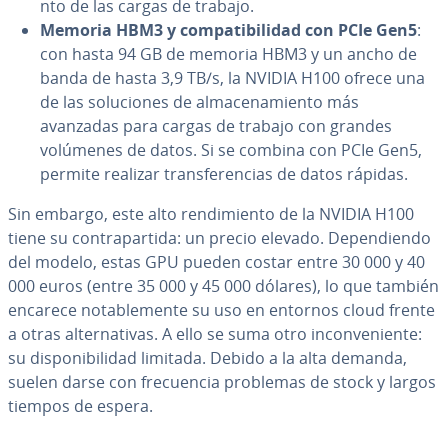
n­to de las cargas de trabajo.
Memoria HBM3 y co­m­pa­ti­bi­li­dad con PCIe Gen5
:
con hasta 94 GB de memoria HBM3 y un ancho de
banda de hasta 3,9 TB/s, la NVIDIA H100 ofrece una
de las so­lu­cio­nes de al­ma­ce­na­mie­n­to más
avanzadas para cargas de trabajo con grandes
volúmenes de datos. Si se combina con PCIe Gen5,
permite realizar tra­n­s­fe­re­n­cias de datos rápidas.
Sin embargo, este alto re­n­di­mie­n­to de la NVIDIA H100
tiene su co­n­tra­pa­r­ti­da: un precio elevado. De­pe­n­die­n­do
del modelo, estas GPU pueden costar entre 30 000 y 40
000 euros (entre 35 000 y 45 000 dólares), lo que también
encarece no­ta­ble­me­n­te su uso en entornos cloud frente
a otras al­te­r­na­ti­vas. A ello se suma otro in­co­n­ve­nie­n­te:
su di­s­po­ni­bi­li­dad limitada. Debido a la alta demanda,
suelen darse con fre­cue­n­cia problemas de stock y largos
tiempos de espera.