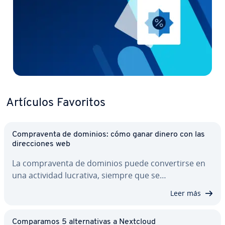
Artículos Favoritos
Co­m­pra­ve­n­ta de dominios: cómo ganar dinero con las
di­re­c­cio­nes web
La co­m­pra­ve­n­ta de dominios puede co­n­ve­r­ti­r­se en
una actividad lucrativa, siempre que se…
Leer más
Co­m­pa­ra­mos 5 al­te­r­na­ti­vas a Nextcloud