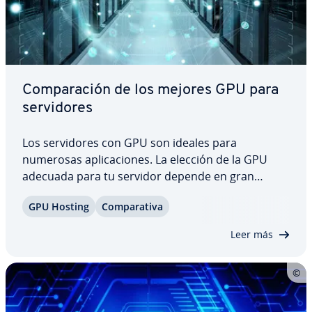
Co­m­pa­ra­ción de los mejores GPU para
se­r­vi­do­res
Los se­r­vi­do­res con GPU son ideales para
numerosas apli­ca­cio­nes. La elección de la GPU
adecuada para tu servidor depende en gran
medida de tus ne­ce­si­da­des es­pe­cí­fi­cas. En el
GPU Hosting
Co­m­pa­ra­ti­va
presente artículo, se comparan las últimas GPU
NVIDIA H100 y A30 con Intel Gaudi 2 y Gaudi 3, con
Leer más
un…