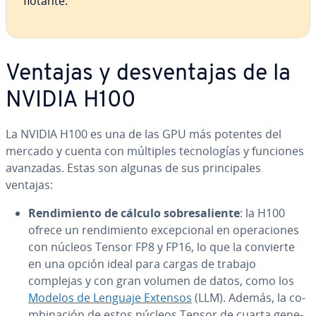
flotante.
Ventajas y de­s­ve­n­ta­jas de la
NVIDIA H100
La NVIDIA H100 es una de las GPU más potentes del
mercado y cuenta con múltiples te­c­no­lo­gías y funciones
avanzadas. Estas son algunas de sus pri­n­ci­pa­les
ventajas:
Re­n­di­mie­n­to de cálculo so­bre­sa­lie­n­te
: la H100
ofrece un re­n­di­mie­n­to ex­ce­p­cio­nal en ope­ra­cio­nes
con núcleos Tensor FP8 y FP16, lo que la convierte
en una opción ideal para cargas de trabajo
complejas y con gran volumen de datos, como los
Modelos de Lenguaje Extensos
(LLM). Además, la co­
m­bi­na­ción de estos núcleos Tensor de cuarta ge­ne­