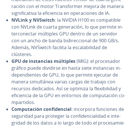
ra­ción con el motor Tra­n­s­fo­r­mer mejora de manera
si­g­ni­fi­ca­ti­va la efi­cie­n­cia en ope­ra­cio­nes de IA.
NVLink y NVSwitch
: la NVIDIA H100 es co­m­pa­ti­ble
con NVLink de cuarta ge­ne­ra­ción, lo que permite in­
te­r­co­ne­c­tar múltiples GPU dentro de un servidor
con un ancho de banda bi­di­re­c­cio­nal de 900 GB/s.
Además, NVSwitch facilita la es­ca­la­bi­li­dad de
clústeres.
GPU de in­s­ta­n­cias múltiples
(MIG): el pro­ce­sa­dor
gráfico puede dividirse en hasta siete in­s­ta­n­cias in­
de­pe­n­die­n­tes de GPU, lo que permite ejecutar de
manera si­mu­l­tá­nea varias cargas de trabajo con
recursos dedicados. Así se optimiza la fle­xi­bi­li­dad y
efi­cie­n­cia de la GPU en entornos de co­mpu­tación co­
m­pa­r­ti­dos.
Co­mpu­tación co­n­fi­de­n­cial
: incorpora funciones de
seguridad para proteger la co­n­fi­de­n­cia­li­dad e in­te­
gri­dad de los datos a lo largo de todo el pro­ce­sa­mie­