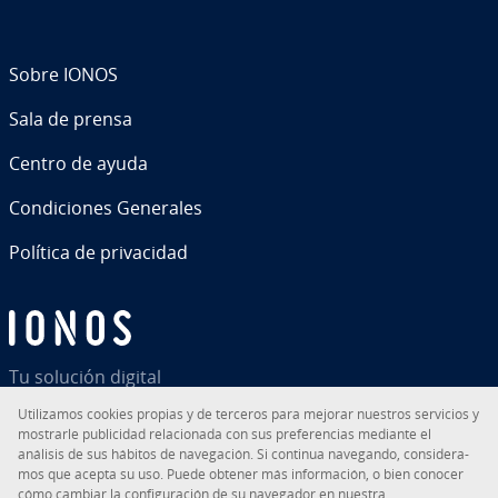
Sobre IONOS
Sala de prensa
Centro de ayuda
Co­n­di­cio­nes Generales
Política de pri­va­ci­dad
Tu solución digital
Uti­li­za­mos cookies propias y de terceros para mejorar nuestros servicios y
mostrarle pu­bli­ci­dad re­la­cio­na­da con sus pre­fe­re­n­cias mediante el
análisis de sus hábitos de na­ve­ga­ción. Si continua navegando, co­n­si­de­ra­
mos que acepta su uso. Puede obtener más in­fo­r­ma­ción, o bien conocer
RSS
LinkedIn
tiktok
Instagram
Facebook
YouTube
cómo cambiar la co­n­fi­gu­ra­ción de su navegador en nuestra.