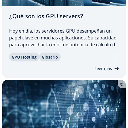
¿Qué son los GPU servers?
Hoy en día, los se­r­vi­do­res GPU de­sem­pe­ñan un
papel clave en muchas apli­ca­cio­nes. Su capacidad
para apro­ve­char la enorme potencia de cálculo de
las tarjetas gráficas es crucial en áreas como el
GPU Hosting
Glosario
apre­n­di­za­je au­to­má­ti­co. Pero ¿qué es exac­ta­me­n­
te un GPU server, qué ventajas ofrece y…
Leer más