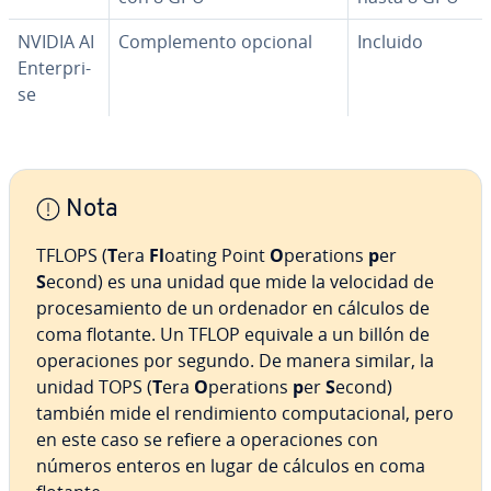
NVIDIA AI
Co­m­ple­me­n­to opcional
Incluido
En­te­r­pri­
se
Nota
TFLOPS (
T
era
Fl
oating Point
O
perations
p
er
S
econd) es una unidad que mide la velocidad de
pro­ce­sa­mie­n­to de un ordenador en cálculos de
coma flotante. Un TFLOP equivale a un billón de
ope­ra­cio­nes por segundo. De manera similar, la
unidad TOPS (
T
era
O
perations
p
er
S
econd)
también mide el re­n­di­mie­n­to co­mpu­tacio­nal, pero
en este caso se refiere a ope­ra­cio­nes con
números enteros en lugar de cálculos en coma