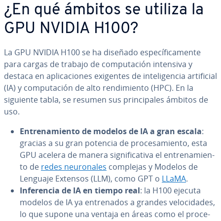
¿En qué ámbitos se utiliza la
GPU NVIDIA H100?
La GPU NVIDIA H100 se ha diseñado es­pe­cí­fi­ca­me­n­te
para cargas de trabajo de co­mpu­tación intensiva y
destaca en apli­ca­cio­nes exigentes de in­te­li­ge­n­cia ar­ti­fi­cial
(IA) y co­mpu­tación de alto re­n­di­mie­n­to (HPC). En la
siguiente tabla, se resumen sus pri­n­ci­pa­les ámbitos de
uso.
En­tre­na­mie­n­to de modelos de IA a gran escala
:
gracias a su gran potencia de pro­ce­sa­mie­n­to, esta
GPU acelera de manera si­g­ni­fi­ca­ti­va el en­tre­na­mie­n­
to de
redes neu­ro­na­les
complejas y Modelos de
Lenguaje Extensos (LLM), como GPT o
LLaMA
.
In­fe­re­n­cia de IA en tiempo real
: la H100 ejecuta
modelos de IA ya en­tre­na­dos a grandes ve­lo­ci­da­des,
lo que supone una ventaja en áreas como el pro­ce­