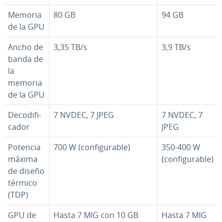
Memoria
80 GB
94 GB
de la GPU
Ancho de
3,35 TB/s
3,9 TB/s
banda de
la
memoria
de la GPU
De­co­di­fi­
7 NVDEC, 7 JPEG
7 NVDEC, 7
ca­dor
JPEG
Potencia
700 W (co­n­fi­gu­ra­ble)
350-400 W
máxima
(co­n­fi­gu­ra­ble)
de diseño
térmico
(TDP)
GPU de
Hasta 7 MIG con 10 GB
Hasta 7 MIG