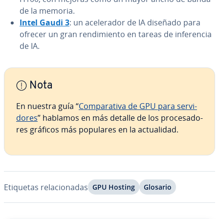
de la memoria.
Intel Gaudi 3
: un ace­le­ra­dor de IA diseñado para
ofrecer un gran re­n­di­mie­n­to en tareas de in­fe­re­n­cia
de IA.
Nota
En nuestra guía “
Co­m­pa­ra­ti­va de GPU para se­r­vi­
do­res
” hablamos en más detalle de los pro­ce­sa­do­
res gráficos más populares en la ac­tua­li­dad.
Etiquetas re­la­cio­na­das
GPU Hosting
Glosario