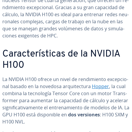
núcleos Tensor de cuarta ge­ne­ra­ción, que ofrecen un re­
n­di­mie­n­to ex­ce­p­cio­nal. Gracias a su gran capacidad de
cálculo, la NVIDIA H100 es ideal para entrenar redes neu­
ro­na­les complejas, cargas de trabajo en la nube en las
que se manejan grandes volúmenes de datos y si­mu­la­
cio­nes exigentes de HPC.
Ca­ra­c­te­rí­s­ti­cas de la NVIDIA
H100
La NVIDIA H100 ofrece un nivel de re­n­di­mie­n­to ex­ce­p­cio­
nal basado en la novedosa ar­qui­te­c­tu­ra
Hopper
, la cual
combina la te­c­no­lo­gía Tensor Core con un motor Tra­n­s­
fo­r­mer para aumentar la capacidad de cálculo y acelerar
si­g­ni­fi­ca­ti­va­me­n­te el en­tre­na­mie­n­to de modelos de IA. La
GPU H100 está di­s­po­ni­ble en
dos versiones
: H100 SXM y
H100 NVL.