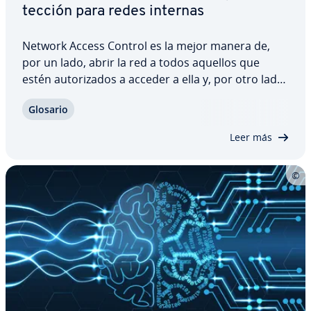
te­c­ción para redes internas
Network Access Control es la mejor manera de,
por un lado, abrir la red a todos aquellos que
estén au­to­ri­za­dos a acceder a ella y, por otro lado,
evitar accesos o acciones no pe­r­mi­ti­das. Las
Glosario
diversas he­rra­mie­n­tas NAC te ayudan a mantener
una visión general de tu red y a…
Leer más