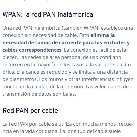
WPAN: la red PAN in­alá­m­bri­ca
Una red PAN in­alá­m­bri­ca (también WPAN) establece una
conexión sin necesidad de cable. Esto
elimina la
necesidad de tomas de corriente para los enchufes y
cables co­rre­s­po­n­die­n­tes
. La conexión es fácil de es­ta­
ble­cer. Las redes de área personal de uso cotidiano
recurren en la mayoría de los casos a la variante in­alá­m­
bri­ca. El alcance es reducido y se limita a una distancia
de diez metros. Los muros y otras in­te­r­fe­re­n­cias influyen
mucho en la calidad de la conexión. Las ve­lo­ci­da­des de
tra­n­s­mi­sión de datos son bajas.
Red PAN por cable
La red PAN por cable se utiliza con mucha menos fre­cue­
n­cia en la vida cotidiana. La longitud del cable suele