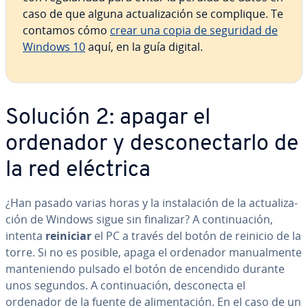
caso de que alguna ac­tua­li­za­ción se complique. Te
contamos cómo
crear una copia de seguridad de
Windows 10
aquí, en la guía digital.
Solución 2: apagar el
ordenador y de­s­co­ne­c­tar­lo de
la red eléctrica
¿Han pasado varias horas y la in­s­ta­la­ción de la ac­tua­li­za­
ción de Windows sigue sin finalizar? A co­n­ti­nua­ción,
intenta
reiniciar
el PC a través del botón de reinicio de la
torre. Si no es posible, apaga el ordenador ma­nua­l­me­n­te
ma­n­te­nie­n­do pulsado el botón de encendido durante
unos segundos. A co­n­ti­nua­ción, de­s­co­ne­c­ta el
ordenador de la fuente de ali­me­n­ta­ción. En el caso de un