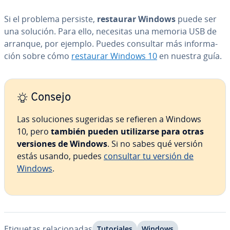
Si el problema persiste,
restaurar Windows
puede ser
una solución. Para ello, necesitas una memoria USB de
arranque, por ejemplo. Puedes consultar más in­fo­r­ma­
ción sobre cómo
restaurar Windows 10
en nuestra guía.
Consejo
Las so­lu­cio­nes sugeridas se refieren a Windows
10, pero
también pueden uti­li­zar­se para otras
versiones de Windows
. Si no sabes qué versión
estás usando, puedes
consultar tu versión de
Windows
.
Etiquetas re­la­cio­na­das
Tu­to­ria­les
Windows