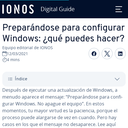
Digital Guide
Saltar al contenido principal
Pre­pa­rá­n­do­se para co­n­fi­gu­rar
Windows: ¿qué puedes hacer?
Equipo editorial de IONOS
Compartir 
Compar
C
12/03/2021
4 mins
Índice
Después de ejecutar una ac­tua­li­za­ción de Windows, a
menudo aparece el mensaje: “Pre­pa­rá­n­do­se para co­n­fi­
gu­rar Windows. No apague el equipo”. En estos
momentos, tu mayor virtud es la paciencia, porque el
proceso puede alargarse de vez en cuando. Pero hay
casos en los que el mensaje no des­apa­re­ce. Lee aquí