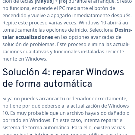
ción de teclas
[Mayús] + [F8]
durante el arranque. Si esto
no funciona, enciende el PC mediante el botón de
encendido y vuelve a apagarlo in­me­dia­ta­me­n­te después.
Repite este proceso varias veces: Windows 10 abrirá au­
to­má­ti­ca­me­n­te las opciones de inicio. Se­le­c­cio­na
Des­in­s­
ta­lar ac­tua­li­za­cio­nes
en las opciones avanzadas de
solución de problemas. Este proceso elimina las ac­tua­li­
za­cio­nes cua­li­ta­ti­vas y fu­n­cio­na­les in­s­ta­la­das re­cie­n­te­
me­n­te en Windows.
Solución 4: reparar Windows
de forma au­to­má­ti­ca
Si ya no puedes arrancar tu ordenador co­rre­c­ta­me­n­te,
no tiene por qué deberse a la ac­tua­li­za­ción de Windows
10. Es muy probable que un archivo haya sido dañado o
borrado en Windows. En este caso, intenta reparar el
sistema de forma au­to­má­ti­ca. Para ello, existen varias
he­rra­mie­n­tas in­trí­n­se­cas que puedes utilizar para la re­