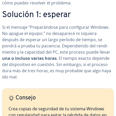
cómo puedes resolver el problema.
Solución 1: esperar
Si el mensaje “Pre­pa­rá­n­do­se para co­n­fi­gu­rar Windows.
No apague el equipo.”
no des­apa­re­ce ni siquiera
después de esperar un largo período de tiempo, se
pondrá a prueba tu paciencia. De­pe­n­die­n­do del re­n­di­
mie­n­to y la capacidad del PC, este proceso puede llevar
una o incluso varias horas
. El tiempo exacto depende
del di­s­po­si­ti­vo en cuestión. Sin embargo, si el proceso
dura más de tres horas, es muy probable que algo haya
ido mal.
Consejo
Crea copias de seguridad de tu sistema Windows
con re­gu­la­ri­dad para evitar la pérdida de datos en