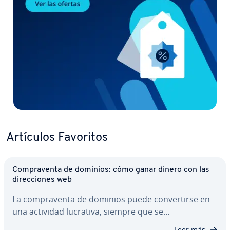
Artículos Favoritos
Co­m­pra­ve­n­ta de dominios: cómo ganar dinero con las
di­re­c­cio­nes web
La co­m­pra­ve­n­ta de dominios puede co­n­ve­r­ti­r­se en
una actividad lucrativa, siempre que se…
Leer más