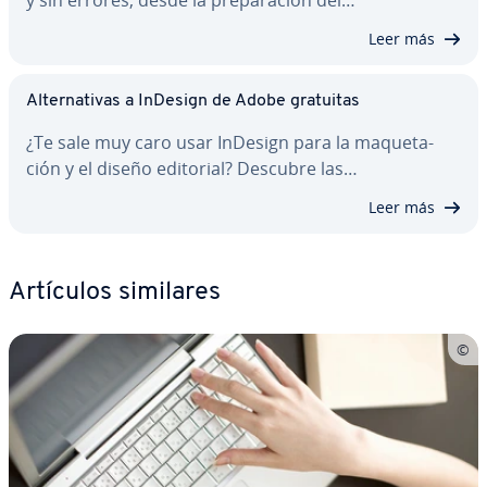
y sin errores, desde la pre­pa­ra­ción del…
Leer más
Al­te­r­na­ti­vas a InDesign de Adobe gratuitas
¿Te sale muy caro usar InDesign para la ma­que­ta­
ción y el diseño editorial? Descubre las…
Leer más
Artículos similares