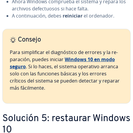
Ahora Windows comprueba el sistema y repara los
archivos de­fe­c­tuo­sos si hace falta.
A co­n­ti­nua­ción, debes
reiniciar
el ordenador.
Consejo
Para si­m­pli­fi­car el dia­g­nó­s­ti­co de errores y la re­
pa­ra­ción, puedes iniciar
Windows 10 en modo
seguro
. Si lo haces, el sistema operativo arranca
solo con las funciones básicas y los errores
críticos del sistema se pueden detectar y reparar
más fá­ci­l­me­n­te.
Solución 5: restaurar Windows
10