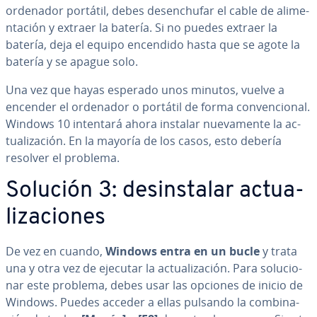
ordenador portátil, debes des­en­chu­far el cable de ali­me­
n­ta­ción y extraer la batería. Si no puedes extraer la
batería, deja el equipo encendido hasta que se agote la
batería y se apague solo.
Una vez que hayas esperado unos minutos, vuelve a
encender el ordenador o portátil de forma co­n­ve­n­cio­nal.
Windows 10 intentará ahora instalar nue­va­me­n­te la ac­
tua­li­za­ción. En la mayoría de los casos, esto debería
resolver el problema.
Solución 3: des­in­s­ta­lar ac­tua­
li­za­cio­nes
De vez en cuando,
Windows
entra en
un
bucle
y trata
una y otra vez de ejecutar la ac­tua­li­za­ción. Para so­lu­cio­
nar este problema, debes usar las opciones de inicio de
Windows. Puedes acceder a ellas pulsando la co­m­bi­na­