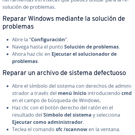
so­lu­ción de problemas.
Reparar Windows mediante la solución de
problemas
Abre la “
Co­n­fi­gu­ra­ción
”.
Navega hasta el punto
Solución de problemas
.
Ahora haz clic en
Ejecutar el so­lu­cio­na­dor de
problemas
.
Reparar un archivo de sistema de­fe­c­tuo­so
Abre el símbolo del sistema con derechos de ad­mi­ni­
s­tra­dor a través del
menú Inicio
in­tro­du­cie­n­do
cmd
en el campo de búsqueda de Windows.
Haz clic con el botón derecho del ratón en el
resultado del
Símbolo del sistema
y se­le­c­cio­na
Ejecutar como ad­mi­ni­s­tra­dor
.
Teclea el comando
sfc /scannow
en la ventana.