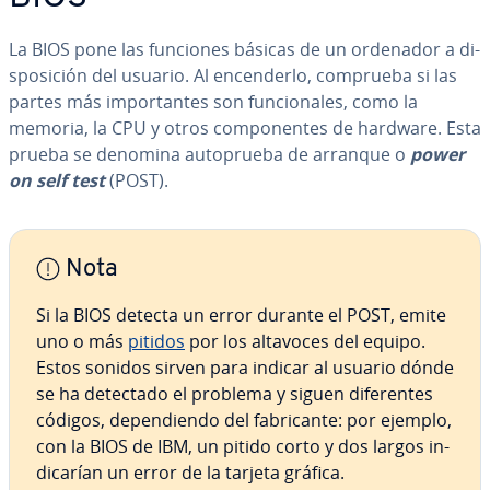
La BIOS pone las funciones básicas de un ordenador a di­
s­po­si­ción del usuario. Al en­ce­n­de­r­lo, comprueba si las
partes más im­po­r­ta­n­tes son fu­n­cio­na­les, como la
memoria, la CPU y otros co­m­po­ne­n­tes de hardware. Esta
prueba se denomina au­to­prue­ba de arranque o
power
on self test
(POST).
Nota
Si la BIOS detecta un error durante el POST, emite
uno o más
pitidos
por los altavoces del equipo.
Estos sonidos sirven para indicar al usuario dónde
se ha detectado el problema y siguen di­fe­re­n­tes
códigos, de­pe­n­die­n­do del fa­bri­ca­n­te: por ejemplo,
con la BIOS de IBM, un pitido corto y dos largos in­
di­ca­rían un error de la tarjeta gráfica.