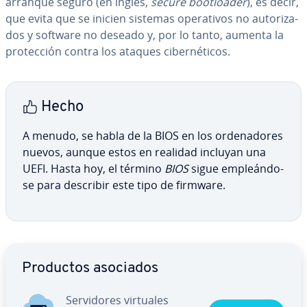
arranque seguro (en inglés,
secure bootloa­der
), es decir,
que evita que se inicien sistemas ope­ra­ti­vos no au­to­ri­za­
dos y software no deseado y, por lo tanto, aumenta la
pro­te­c­ción contra los ataques ci­be­r­né­ti­cos.
Hecho
A menudo, se habla de la BIOS en los or­de­na­do­res
nuevos, aunque estos en realidad incluyan una
UEFI. Hasta hoy, el término
BIOS
sigue em­pleá­n­do­
se para describir este tipo de firmware.
Ir al menú principal
Productos asociados
Se­r­vi­do­res virtuales