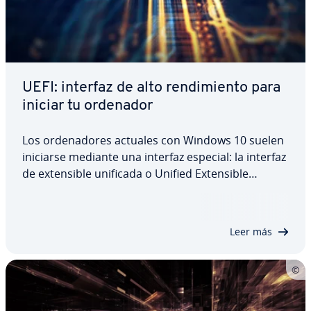
UEFI: interfaz de alto re­n­di­mie­n­to para
iniciar tu ordenador
Los or­de­na­do­res actuales con Windows 10 suelen
iniciarse mediante una interfaz especial: la interfaz
de ex­te­n­si­ble unificada o Unified Ex­te­n­si­ble
Firmware Interface (UEFI), que ofrece nuevas
funciones para ad­mi­ni­s­tra­do­res y usuarios. Para
conocer mejor el modo de del futuro y…
Leer más