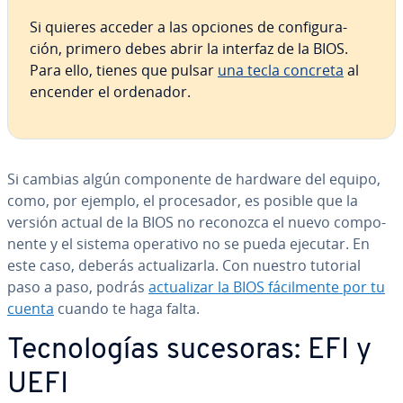
Si quieres acceder a las opciones de co­n­fi­gu­ra­
ción, primero debes abrir la interfaz de la BIOS.
Para ello, tienes que pulsar
una tecla concreta
al
encender el ordenador.
Si cambias algún co­m­po­ne­n­te de hardware del equipo,
como, por ejemplo, el pro­ce­sa­dor, es posible que la
versión actual de la BIOS no reconozca el nuevo co­m­po­
ne­n­te y el sistema operativo no se pueda ejecutar. En
este caso, deberás ac­tua­li­zar­la. Con nuestro tutorial
paso a paso, podrás
ac­tua­li­zar la BIOS fá­ci­l­me­n­te por tu
cuenta
cuando te haga falta.
Te­c­no­lo­gías sucesoras: EFI y
UEFI