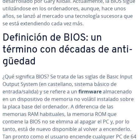
de­sa­rro­lla­do por Gary Kildall. Ac­tua­l­me­n­te, la BIOS sigue
uti­li­zá­n­do­se en los or­de­na­do­res, aunque, hace unos
años, se lanzó al mercado una te­c­no­lo­gía sucesora que
se está ex­te­n­die­n­do cada vez más.
De­fi­ni­ción de BIOS: un
término con décadas de an­ti­
güe­dad
¿Qué significa BIOS? Se trata de las siglas de Basic Input
Output System (en ca­s­te­llano, sistema básico de
entrada/salida) y se refiere a un
firmware
al­ma­ce­na­do
en un di­s­po­si­ti­vo de memoria no volátil instalado sobre
la placa base del ordenador. A di­fe­re­n­cia de las
memorias RAM ha­bi­tua­les, la memoria ROM que
contiene la BIOS no se elimina al apagar el PC y, por lo
tanto, está de nuevo di­s­po­ni­ble al volver a en­ce­n­de­r­lo.
Tan pronto como el usuario enciende cualquier PC de 64