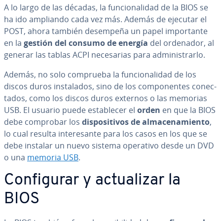
A lo largo de las décadas, la fu­n­cio­na­li­dad de la BIOS se
ha ido ampliando cada vez más. Además de ejecutar el
POST, ahora también desempeña un papel im­po­r­ta­n­te
en la
gestión del consumo de energía
del ordenador, al
generar las tablas ACPI ne­ce­sa­rias para ad­mi­ni­s­trar­lo.
Además, no solo comprueba la fu­n­cio­na­li­dad de los
discos duros in­s­ta­la­dos, sino de los co­m­po­ne­n­tes co­ne­c­
ta­dos, como los discos duros externos o las memorias
USB. El usuario puede es­ta­ble­cer el
orden
en que la BIOS
debe comprobar los
di­s­po­si­ti­vos de al­ma­ce­na­mie­n­to
,
lo cual resulta in­te­re­sa­n­te para los casos en los que se
debe instalar un nuevo sistema operativo desde un DVD
o una
memoria USB
.
Co­n­fi­gu­rar y ac­tua­li­zar la
BIOS