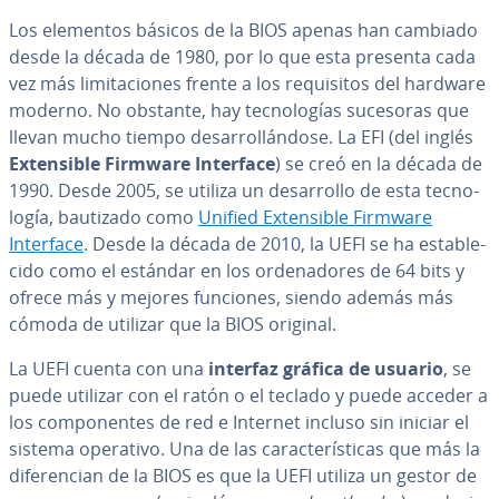
Los elementos básicos de la BIOS apenas han cambiado
desde la década de 1980, por lo que esta presenta cada
vez más li­mi­ta­cio­nes frente a los re­qui­si­tos del hardware
moderno. No obstante, hay te­c­no­lo­gías sucesoras que
llevan mucho tiempo de­sa­rro­llá­n­do­se. La EFI (del inglés
Ex­te­n­si­ble Firmware Interface
) se creó en la década de
1990. Desde 2005, se utiliza un de­sa­rro­llo de esta te­c­no­
lo­gía, bautizado como
Unified Ex­te­n­si­ble Firmware
Interface
. Desde la década de 2010, la UEFI se ha es­ta­ble­
ci­do como el estándar en los or­de­na­do­res de 64 bits y
ofrece más y mejores funciones, siendo además más
cómoda de utilizar que la BIOS original.
La UEFI cuenta con una
interfaz gráfica de usuario
, se
puede utilizar con el ratón o el teclado y puede acceder a
los co­m­po­ne­n­tes de red e Internet incluso sin iniciar el
sistema operativo. Una de las ca­ra­c­te­rí­s­ti­cas que más la
di­fe­re­n­cian de la BIOS es que la UEFI utiliza un gestor de