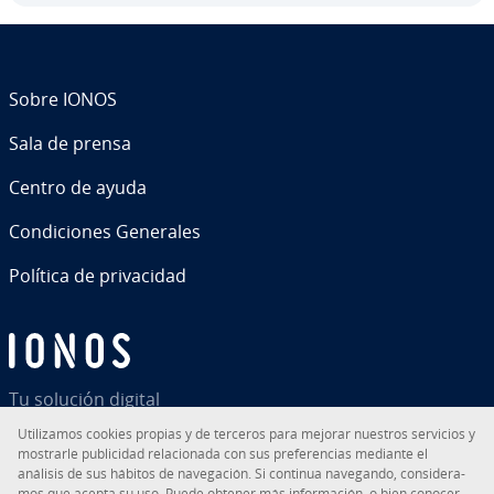
Sobre IONOS
Sala de prensa
Centro de ayuda
Co­n­di­cio­nes Generales
Política de pri­va­ci­dad
Tu solución digital
Uti­li­za­mos cookies propias y de terceros para mejorar nuestros servicios y
mostrarle pu­bli­ci­dad re­la­cio­na­da con sus pre­fe­re­n­cias mediante el
análisis de sus hábitos de na­ve­ga­ción. Si continua navegando, co­n­si­de­ra­
mos que acepta su uso. Puede obtener más in­fo­r­ma­ción, o bien conocer