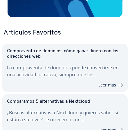
Artículos Favoritos
Co­m­pra­ve­n­ta de dominios: cómo ganar dinero con las
di­re­c­cio­nes web
La co­m­pra­ve­n­ta de dominios puede co­n­ve­r­ti­r­se en
una actividad lucrativa, siempre que se…
Leer más
Co­m­pa­ra­mos 5 al­te­r­na­ti­vas a Nextcloud
¿Buscas al­te­r­na­ti­vas a Nextcloud y quieres saber si
están a su nivel? Te ofrecemos un…
Leer más