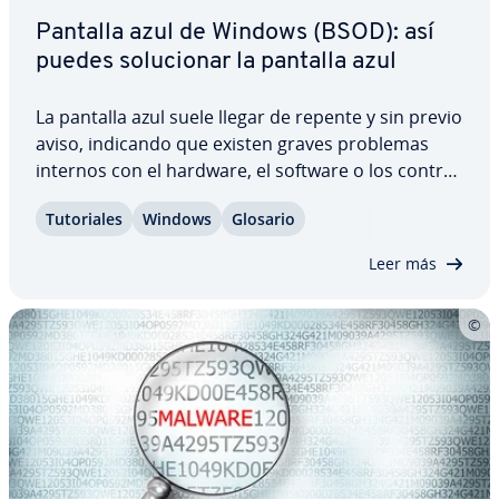
Pantalla azul de Windows (BSOD): así
puedes so­lu­cio­nar la pantalla azul
La pantalla azul suele llegar de repente y sin previo
aviso, indicando que existen graves problemas
internos con el hardware, el software o los co­n­tro­
la­do­res. Si Windows no puede seguir eje­cu­tá­n­do­se
Tu­to­ria­les
Windows
Glosario
debido a este problema, el apagado forzoso se
produce en forma de pantalla azul,…
Leer más