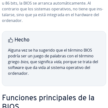
u 86 bits, la BIOS se arranca au­to­má­ti­ca­me­n­te. Al
contrario que los sistemas ope­ra­ti­vos, no tiene que in­s­
ta­lar­se, sino que ya está integrada en el hardware del
ordenador.
Hecho
Alguna vez se ha sugerido que el término BIOS
podría ser un juego de palabras con el término
griego
bios
, que significa
vida
, porque se trata del
software que da vida al sistema operativo del
ordenador.
Funciones pri­n­ci­pa­les de la
BIOS