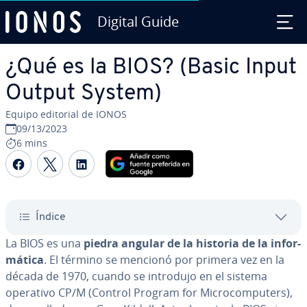
Digital Guide
Saltar al contenido principal
¿Qué es la BIOS? (Basic Input
Output System)
Equipo editorial de IONOS
09/13/2023
6 mins
Compartir Facebook
Compartir Twitter
Compartir LinkedIn
Índice
La BIOS es una
piedra angular de la historia de la in­fo­r­
má­ti­ca
. El término se mencionó por primera vez en la
década de 1970, cuando se introdujo en el sistema
operativo CP/M (Control Program for Mi­cro­co­m­pu­te­rs),