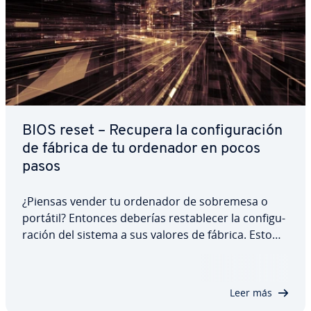
BIOS reset – Recupera la co­n­fi­gu­ra­ción
de fábrica de tu ordenador en pocos
pasos
¿Piensas vender tu ordenador de sobremesa o
portátil? Entonces deberías re­s­ta­ble­cer la co­n­fi­gu­
ra­ción del sistema a sus valores de fábrica. Esto
garantiza que todos los ajustes funcionen sin
problemas. Pero un reset de la BIOS también
puede ser necesario después de comprar un…
Leer más