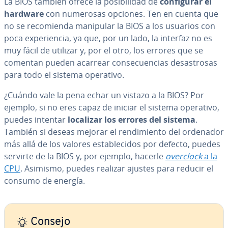
La BIOS también ofrece la po­si­bi­li­dad de
co­n­fi­gu­rar el
hardware
con numerosas opciones. Ten en cuenta que
no se re­co­mie­n­da manipular la BIOS a los usuarios con
poca ex­pe­rie­n­cia, ya que, por un lado, la interfaz no es
muy fácil de utilizar y, por el otro, los errores que se
comentan pueden acarrear co­n­se­cue­n­cias de­sas­tro­sas
para todo el sistema operativo.
¿Cuándo vale la pena echar un vistazo a la BIOS? Por
ejemplo, si no eres capaz de iniciar el sistema operativo,
puedes intentar
localizar los errores del sistema
.
También si deseas mejorar el re­n­di­mie­n­to del ordenador
más allá de los valores es­ta­ble­ci­dos por defecto, puedes
servirte de la BIOS y, por ejemplo, hacerle
overclock
a la
CPU
. Asimismo, puedes realizar ajustes para reducir el
consumo de energía.
Consejo