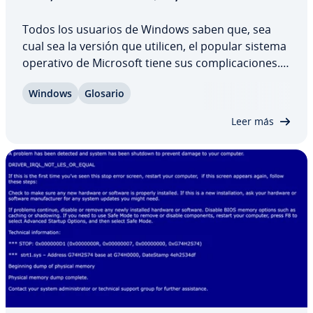
Todos los usuarios de Windows saben que, sea
cual sea la versión que utilicen, el popular sistema
operativo de Microsoft tiene sus co­m­pli­ca­cio­nes. A
veces, estas tienen efectos tan graves que puede
Windows
Glosario
ocurrir lo peor: Windows no arranca. A pesar del
susto inicial, en la mayoría de…
Leer más