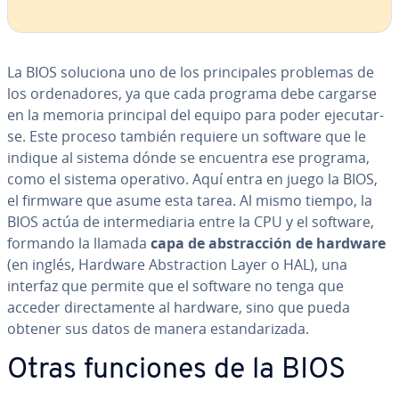
La BIOS soluciona uno de los pri­n­ci­pa­les problemas de
los or­de­na­do­res, ya que cada programa debe cargarse
en la memoria principal del equipo para poder eje­cu­tar­
se. Este proceso también requiere un software que le
indique al sistema dónde se encuentra ese programa,
como el sistema operativo. Aquí entra en juego la BIOS,
el firmware que asume esta tarea. Al mismo tiempo, la
BIOS actúa de in­te­r­me­dia­ria entre la CPU y el software,
formando la llamada
capa de ab­s­tra­c­ción de hardware
(en inglés, Hardware Ab­s­tra­c­tion Layer o HAL), una
interfaz que permite que el software no tenga que
acceder di­re­c­ta­me­n­te al hardware, sino que pueda
obtener sus datos de manera es­ta­n­da­ri­za­da.
Otras funciones de la BIOS