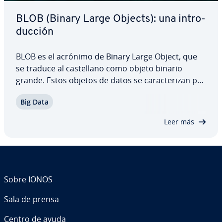
BLOB (Binary Large Objects): una in­tro­
du­c­ción
BLOB es el acrónimo de Binary Large Object, que
se traduce al ca­s­te­llano como objeto binario
grande. Estos objetos de datos se ca­ra­c­te­ri­zan por
no estar es­tru­c­tu­ra­dos. Un ejemplo típico de BLOB
Big Data
son los archivos mu­l­ti­me­dia que no­r­ma­l­me­n­te se
almacenan en bases de datos. Como las…
Leer más
Sobre IONOS
Sala de prensa
Centro de ayuda