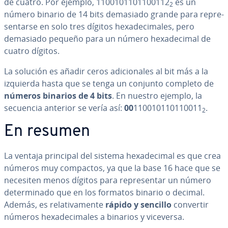
de cuatro. Por ejemplo, 1100101101100112
es un
2
número binario de 14 bits demasiado grande para re­pre­
se­n­tar­se en solo tres dígitos he­xa­de­ci­ma­les, pero
demasiado pequeño para un número he­xa­de­ci­mal de
cuatro dígitos.
La solución es añadir ceros adi­cio­na­les al bit más a la
izquierda hasta que se tenga un conjunto completo de
números binarios de 4 bits
. En nuestro ejemplo, la
secuencia anterior se vería así:
00
110010110110011
.
2
En resumen
La ventaja principal del sistema he­xa­de­ci­mal es que crea
números muy compactos, ya que la base 16 hace que se
necesiten menos dígitos para re­pre­se­n­tar un número
de­te­r­mi­na­do que en los formatos binario o decimal.
Además, es re­la­ti­va­me­n­te
rápido y sencillo
convertir
números he­xa­de­ci­ma­les a binarios y viceversa.