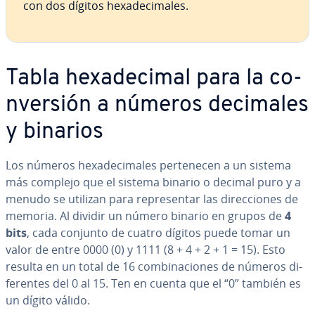
con dos dígitos he­xa­de­ci­ma­les.
Tabla he­xa­de­ci­mal para la co­
n­ve­r­sión a números decimales
y binarios
Los números he­xa­de­ci­ma­les pe­r­te­ne­cen a un sistema
más complejo que el sistema binario o decimal puro y a
menudo se utilizan para re­pre­se­n­tar las di­re­c­cio­nes de
memoria. Al dividir un número binario en grupos de
4
bits
,
cada conjunto de cuatro dígitos puede tomar un
valor de entre 0000 (0) y 1111 (8 + 4 + 2 + 1 = 15). Esto
resulta en un total de 16 co­m­bi­na­cio­nes de números di­
fe­re­n­tes del 0 al 15. Ten en cuenta que el “0” también es
un dígito válido.