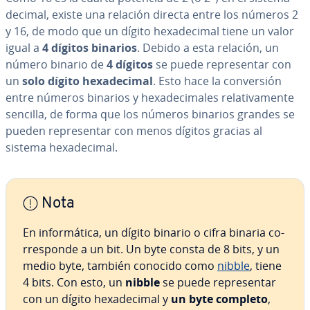
decimal, existe una relación directa entre los números 2
y 16, de modo que un dígito he­xa­de­ci­mal tiene un valor
igual a
4 dígitos binarios
. Debido a esta relación, un
número binario de
4 dígitos
se puede re­pre­se­n­tar con
un
solo dígito he­xa­de­ci­mal
. Esto hace la co­n­ve­r­sión
entre números binarios y he­xa­de­ci­ma­les re­la­ti­va­me­n­te
sencilla, de forma que los números binarios grandes se
pueden re­pre­se­n­tar con menos dígitos gracias al
sistema he­xa­de­ci­mal.
Nota
En in­fo­r­má­ti­ca, un dígito binario o cifra binaria co­
rre­s­po­n­de a un bit. Un byte consta de 8 bits, y un
medio byte, también conocido como
nibble
, tiene
4 bits. Con esto, un
nibble
se puede re­pre­se­n­tar
con un dígito he­xa­de­ci­mal y
un byte completo
,