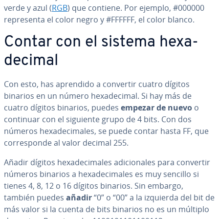
verde y azul (
RGB
) que contiene. Por ejemplo, #000000
re­pre­se­n­ta el color negro y #FFFFFF, el color blanco.
Contar con el sistema he­xa­
de­ci­mal
Con esto, has aprendido a convertir cuatro dígitos
binarios en un número he­xa­de­ci­mal. Si hay más de
cuatro dígitos binarios, puedes
empezar de nuevo
o
continuar con el siguiente grupo de 4 bits. Con dos
números he­xa­de­ci­ma­les, se puede contar hasta FF, que
co­rre­s­po­n­de al valor decimal 255.
Añadir dígitos he­xa­de­ci­ma­les adi­cio­na­les para convertir
números binarios a he­xa­de­ci­ma­les es muy sencillo si
tienes 4, 8, 12 o 16 dígitos binarios. Sin embargo,
también puedes
añadir
“0” o “00” a la izquierda del bit de
más valor si la cuenta de bits binarios no es un múltiplo