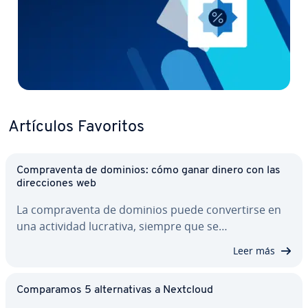
Artículos Favoritos
Co­m­pra­ve­n­ta de dominios: cómo ganar dinero con las
di­re­c­cio­nes web
La co­m­pra­ve­n­ta de dominios puede co­n­ve­r­ti­r­se en
una actividad lucrativa, siempre que se…
Leer más
Co­m­pa­ra­mos 5 al­te­r­na­ti­vas a Nextcloud