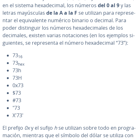
en el sistema he­xa­de­ci­mal, los números
del 0 al 9
y las
letras ma­yú­s­cu­las
de la A a la F
se utilizan para re­pre­se­
n­tar el equi­va­le­n­te numérico binario o decimal. Para
poder di­s­ti­n­guir los números he­xa­de­ci­ma­les de los
decimales, existen varias no­ta­cio­nes (en los ejemplos si­
guie­n­tes, se re­pre­se­n­ta el número he­xa­de­ci­mal “73”):
73
16
73
hex
73h
73H
0x73
$73
#73
"73
X'73'
El prefijo
0x
y el sufijo
h
se utilizan sobre todo en pro­gra­
ma­ción, mientras que el símbolo del dólar se utiliza con