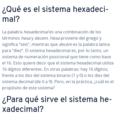
¿Qué es el sistema he­xa­de­ci­
mal?
La palabra
he­xa­de­ci­mal
es una co­m­bi­na­ción de los
términos
hexa
y
decem
.
Hexa
proviene del griego y
significa “seis”,
mientras que
decem
es la palabra latina
para “diez”. El sistema he­xa­de­ci­mal es, por lo tanto, un
sistema de nu­me­ra­ción po­si­cio­nal que tiene como base
el 16. Esto quiere decir que el sistema he­xa­de­ci­mal utiliza
16 dígitos di­fe­re­n­tes. En otras palabras: hay 16 dígitos,
frente a los dos del sistema binario (1 y 0) o los diez del
sistema decimal (de 0 a 9). Pero, en la práctica, ¿cuál es el
propósito de este sistema?
¿Para qué sirve el sistema he­
xa­de­ci­mal?