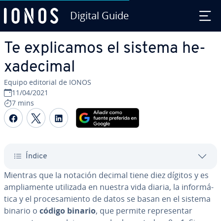
Digital Guide
Saltar al contenido principal
Te ex­pli­ca­mos el sistema he­
xa­de­ci­mal
Equipo editorial de IONOS
11/04/2021
7 mins
Compartir Facebook
Compartir Twitter
Compartir LinkedIn
Índice
Mientras que la notación decimal tiene diez dígitos y es
am­plia­me­n­te utilizada en nuestra vida diaria, la in­fo­r­má­
ti­ca y el pro­ce­sa­mie­n­to de datos se basan en el sistema
binario o
código binario
, que permite re­pre­se­n­tar