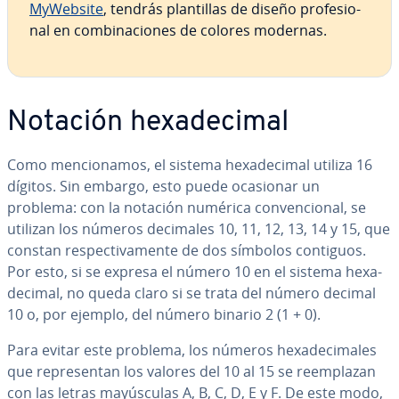
MyWebsite
, tendrás pla­n­ti­llas de diseño pro­fe­sio­
nal en co­m­bi­na­cio­nes de colores modernas.
Notación he­xa­de­ci­mal
Como me­n­cio­na­mos, el sistema he­xa­de­ci­mal utiliza 16
dígitos. Sin embargo, esto puede ocasionar un
problema: con la notación numérica co­n­ve­n­cio­nal, se
utilizan los números decimales 10, 11, 12, 13, 14 y 15, que
constan re­s­pe­c­ti­va­me­n­te de dos símbolos contiguos.
Por esto, si se expresa el número 10 en el sistema he­xa­
de­ci­mal, no queda claro si se trata del número decimal
10 o, por ejemplo, del número binario 2 (1 + 0).
Para evitar este problema, los números he­xa­de­ci­ma­les
que re­pre­se­n­tan los valores del 10 al 15 se re­em­pla­zan
con las letras ma­yú­s­cu­las A, B, C, D, E y F. De este modo,