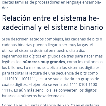
ciertas familias de pro­ce­sa­do­res en lenguaje en­sa­m­bla­
dor.
Relación entre el sistema he­
xa­de­ci­mal y el sistema binario
Si se describen estados complejos, las cadenas de bits o
cadenas binarias pueden llegar a ser muy largas. Al
utilizar el sistema decimal en nuestro día a día,
separamos los dígitos en grupos de tres para hacer más
legibles los
números muy grandes
,
como los millones o
los billones. Lo mismo se aplica a los sistemas digitales:
para facilitar la lectura de una secuencia de bits como
1111010111001111
, esta se suele dividir en grupos de
2
cuatro dígitos. El ejemplo se vería así: 1111 0101 1100
1111
. Es aún más sencillo si se co­n­vie­r­ten los dígitos
2
binarios a números he­xa­de­ci­ma­les.
4
Como 16 es la cuarta potencia de 2 (o 2
) en el sistema