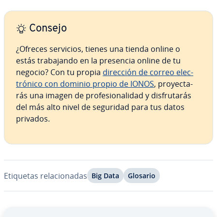
Consejo
¿Ofreces servicios, tienes una tienda online o
estás tra­ba­ja­n­do en la presencia online de tu
negocio? Con tu propia
dirección de correo ele­c­
tró­ni­co con dominio propio de IONOS
, pro­ye­c­ta­
rás una imagen de pro­fe­sio­na­li­dad y di­s­fru­ta­rás
del más alto nivel de seguridad para tus datos
privados.
Etiquetas re­la­cio­na­das
Big Data
Glosario
Ir al menú principal