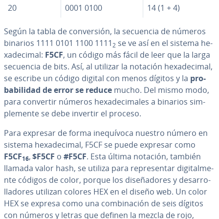
20
0001 0100
14 (1 + 4)
Según la tabla de co­n­ve­r­sión, la secuencia de números
binarios 1111 0101 1100 1111
se ve así en el sistema he­
2
xa­de­ci­mal:
F5CF
, un código más fácil de leer que la larga
secuencia de bits. Así, al utilizar la notación he­xa­de­ci­mal,
se escribe un código digital con menos dígitos y la
pro­
ba­bi­li­dad de error se reduce
mucho. Del mismo modo,
para convertir números he­xa­de­ci­ma­les a binarios si­m­
ple­me­n­te se debe invertir el proceso.
Para expresar de forma ine­quí­vo­ca nuestro número en
sistema he­xa­de­ci­mal, F5CF se puede expresar como
F5CF
,
$F5CF
o
#F5CF
. Esta última notación, también
16
llamada valor hash, se utiliza para re­pre­se­n­tar di­gi­ta­l­me­
n­te códigos de color, porque los di­se­ña­do­res y de­sa­rro­
lla­do­res utilizan colores HEX en el diseño web. Un color
HEX se expresa como una co­m­bi­na­ción de seis dígitos
con números y letras que definen la mezcla de rojo,