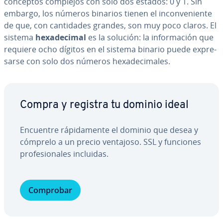
conceptos complejos con solo dos estados: 0 y 1. Sin
embargo, los números binarios tienen el in­co­n­ve­nie­n­te
de que, con ca­n­ti­da­des grandes, son muy poco claros. El
sistema
he­xa­de­ci­mal
es la solución: la in­fo­r­ma­ción que
requiere ocho dígitos en el sistema binario puede ex­pre­
sar­se con solo dos números he­xa­de­ci­ma­les.
Compra y registra tu dominio ideal
Encuentre rá­pi­da­me­n­te el dominio que desea y
cómprelo a un precio ventajoso. SSL y funciones
pro­fe­sio­na­les incluidas.
Comprobar