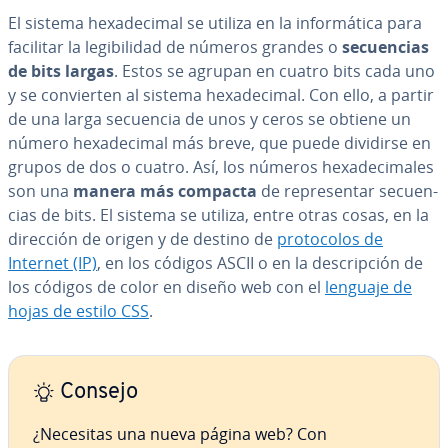
El sistema he­xa­de­ci­mal se utiliza en la in­fo­r­má­ti­ca para
facilitar la le­gi­bi­li­dad de números grandes o
se­cue­n­cias
de bits largas
. Estos se agrupan en cuatro bits cada uno
y se co­n­vie­r­ten al sistema he­xa­de­ci­mal. Con ello, a partir
de una larga secuencia de unos y ceros se obtiene un
número he­xa­de­ci­mal más breve, que puede dividirse en
grupos de dos o cuatro. Así, los números he­xa­de­ci­ma­les
son una
manera más compacta
de re­pre­se­n­tar se­cue­n­
cias de bits. El sistema se utiliza, entre otras cosas, en la
dirección de origen y de destino de
pro­to­co­los de
Internet (IP)
, en los códigos ASCII o en la de­s­cri­p­ción de
los códigos de color en diseño web con el
lenguaje de
hojas de estilo CSS
.
Consejo
¿Necesitas una nueva página web? Con