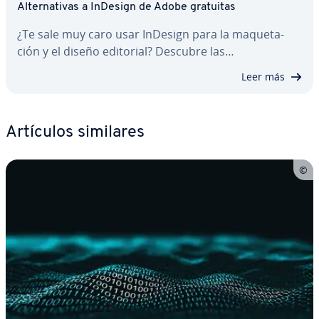
Al­te­r­na­ti­vas a InDesign de Adobe gratuitas
¿Te sale muy caro usar InDesign para la ma­que­ta­
ción y el diseño editorial? Descubre las…
Leer más
Artículos similares