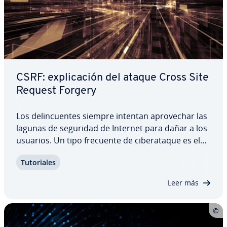
CSRF: ex­pli­ca­ción del ataque Cross Site
Request Forgery
Los de­li­n­cue­n­tes siempre intentan apro­ve­char las
lagunas de seguridad de Internet para dañar a los
usuarios. Un tipo frecuente de ci­ber­ata­que es el
Cross Site Request Forgery, de forma abreviada:
Tu­to­ria­les
CSRF. Sin que el usuario se dé cuenta, este ataque
puede hacer que otra gente…
Leer más