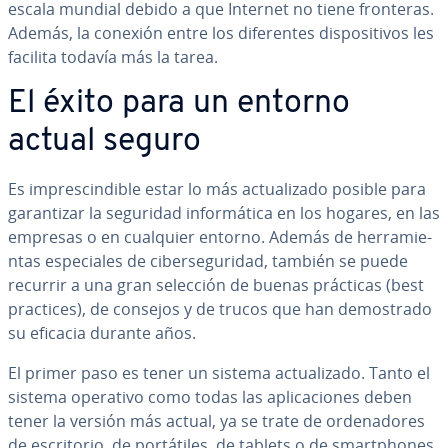
escala mundial debido a que Internet no tiene fronteras.
Además, la conexión entre los di­fe­re­n­tes di­s­po­si­ti­vos les
facilita todavía más la tarea.
El éxito para un entorno
actual seguro
Es im­pre­s­ci­n­di­ble estar lo más ac­tua­li­za­do posible para
ga­ra­n­ti­zar la seguridad in­fo­r­má­ti­ca en los hogares, en las
empresas o en cualquier entorno. Además de he­rra­mie­
n­tas es­pe­cia­les de ci­be­r­se­gu­ri­dad, también se puede
recurrir a una gran selección de buenas prácticas (best
practices), de consejos y de trucos que han de­mo­s­tra­do
su eficacia durante años.
El primer paso es tener un sistema ac­tua­li­za­do. Tanto el
sistema operativo como todas las apli­ca­cio­nes deben
tener la versión más actual, ya se trate de or­de­na­do­res
de es­cri­to­rio, de po­r­tá­ti­les, de tablets o de sma­r­t­pho­nes,