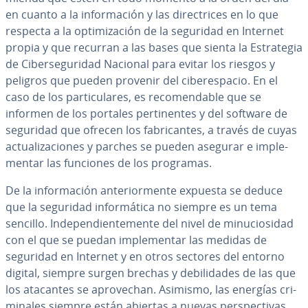
en cuanto a la in­fo­r­ma­ción y las di­re­c­tri­ces en lo que
respecta a la op­ti­mi­za­ción de la seguridad en Internet
propia y que recurran a las bases que sienta la Es­tra­te­gia
de Ci­be­r­se­gu­ri­dad Nacional para evitar los riesgos y
peligros que pueden provenir del ci­be­re­s­pa­cio. En el
caso de los pa­r­ti­cu­la­res, es re­co­me­n­da­ble que se
informen de los portales pe­r­ti­ne­n­tes y del software de
seguridad que ofrecen los fa­bri­ca­n­tes, a través de cuyas
ac­tua­li­za­cio­nes y parches se pueden asegurar e im­ple­
me­n­tar las funciones de los programas.
De la in­fo­r­ma­ción an­te­rio­r­me­n­te expuesta se deduce
que la seguridad in­fo­r­má­ti­ca no siempre es un tema
sencillo. In­de­pe­n­die­n­te­me­n­te del nivel de mi­nu­cio­si­dad
con el que se puedan im­ple­me­n­tar las medidas de
seguridad en Internet y en otros sectores del entorno
digital, siempre surgen brechas y de­bi­li­da­des de las que
los atacantes se apro­ve­chan. Asimismo, las energías cri­
mi­na­les siempre están abiertas a nuevas pe­r­s­pe­c­ti­vas