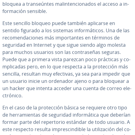
bloquea a tra­n­seú­n­tes ma­li­n­te­n­cio­na­dos el acceso a in­
fo­r­ma­ción sensible.
Este sencillo bloqueo puede también aplicarse en
sentido figurado a los sistemas in­fo­r­má­ti­cos. Una de las
re­co­me­n­da­cio­nes más im­po­r­ta­n­tes en términos de
seguridad en Internet y que sigue siendo algo molesta
para muchos usuarios son las co­n­tra­se­ñas seguras.
Puede que a primera vista parezcan poco prácticas y co­
m­pli­ca­das pero, en lo que respecta a la pro­te­c­ción más
sencilla, resultan muy efectivas, ya sea para impedir que
un usuario inicie un ordenador ajeno o para bloquear a
un hacker que intenta acceder una cuenta de correo ele­
c­tró­ni­co.
En el caso de la pro­te­c­ción básica se requiere otro tipo
de he­rra­mie­n­tas de seguridad in­fo­r­má­ti­ca que deberían
formar parte del re­pe­r­to­rio estándar de todo usuario. A
este respecto resulta im­pre­s­ci­n­di­ble la uti­li­za­ción del co­