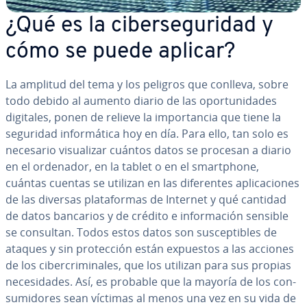
¿Qué es la ci­be­r­se­gu­ri­dad y
cómo se puede aplicar?
La amplitud del tema y los peligros que conlleva, sobre
todo debido al aumento diario de las opo­r­tu­ni­da­des
digitales, ponen de relieve la im­po­r­ta­n­cia que tiene la
seguridad in­fo­r­má­ti­ca hoy en día. Para ello, tan solo es
necesario vi­sua­li­zar cuántos datos se procesan a diario
en el ordenador, en la tablet o en el sma­r­t­pho­ne,
cuántas cuentas se utilizan en las di­fe­re­n­tes apli­ca­cio­nes
de las diversas pla­ta­fo­r­mas de Internet y qué cantidad
de datos bancarios y de crédito e in­fo­r­ma­ción sensible
se consultan. Todos estos datos son su­s­ce­p­ti­bles de
ataques y sin pro­te­c­ción están expuestos a las acciones
de los ci­be­r­cri­mi­na­les, que los utilizan para sus propias
ne­ce­si­da­des. Así, es probable que la mayoría de los co­n­
su­mi­do­res sean víctimas al menos una vez en su vida de