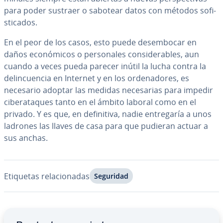
para poder sustraer o sabotear datos con métodos so­fi­
s­ti­ca­dos.
En el peor de los casos, esto puede desem­bo­car en
daños eco­nó­mi­cos o pe­r­so­na­les co­n­si­de­ra­bles, aun
cuando a veces pueda parecer inútil la lucha contra la
de­li­n­cue­n­cia en Internet y en los or­de­na­do­res, es
necesario adoptar las medidas ne­ce­sa­rias para impedir
ci­ber­ata­ques tanto en el ámbito laboral como en el
privado. Y es que, en de­fi­ni­ti­va, nadie en­tre­ga­ría a unos
ladrones las llaves de casa para que pudieran actuar a
sus anchas.
Etiquetas re­la­cio­na­das
Seguridad
Ir al menú principal