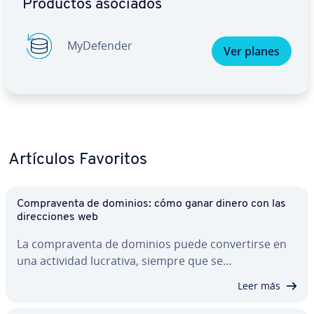
Productos asociados
My­De­fe­n­der
Ver planes
Artículos Favoritos
Co­m­pra­ve­n­ta de dominios: cómo ganar dinero con las
di­re­c­cio­nes web
La co­m­pra­ve­n­ta de dominios puede co­n­ve­r­ti­r­se en
una actividad lucrativa, siempre que se…
Leer más