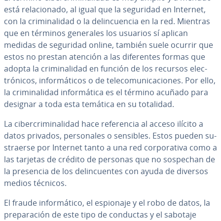
está re­la­cio­na­do, al igual que la seguridad en Internet,
con la cri­mi­na­li­dad o la de­li­n­cue­n­cia en la red. Mientras
que en términos generales los usuarios sí aplican
medidas de seguridad online, también suele ocurrir que
estos no prestan atención a las di­fe­re­n­tes formas que
adopta la cri­mi­na­li­dad en función de los recursos ele­c­
tró­ni­cos, in­fo­r­má­ti­cos o de te­le­co­mu­ni­ca­cio­nes. Por ello,
la cri­mi­na­li­dad in­fo­r­má­ti­ca es el término acuñado para
designar a toda esta temática en su totalidad.
La ci­be­r­cri­mi­na­li­dad hace re­fe­re­n­cia al acceso ilícito a
datos privados, pe­r­so­na­les o sensibles. Estos pueden su­
s­trae­r­se por Internet tanto a una red co­r­po­ra­ti­va como a
las tarjetas de crédito de personas que no sospechan de
la presencia de los de­li­n­cue­n­tes con ayuda de diversos
medios técnicos.
El fraude in­fo­r­má­ti­co, el espionaje y el robo de datos, la
pre­pa­ra­ción de este tipo de conductas y el sabotaje