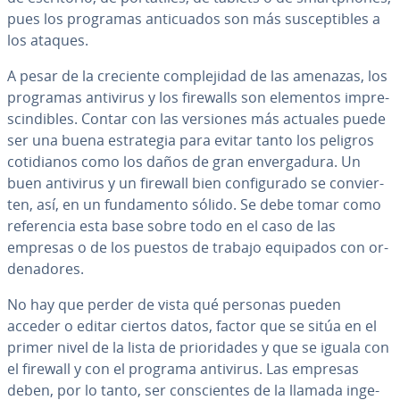
pues los programas an­ti­cua­dos son más su­s­ce­p­ti­bles a
los ataques.
A pesar de la creciente co­m­ple­ji­dad de las amenazas, los
programas antivirus y los firewalls son elementos im­pre­
s­ci­n­di­bles. Contar con las versiones más actuales puede
ser una buena es­tra­te­gia para evitar tanto los peligros
co­ti­dia­nos como los daños de gran en­ve­r­ga­du­ra. Un
buen antivirus y un firewall bien co­n­fi­gu­ra­do se co­n­vie­r­
ten, así, en un fu­n­da­me­n­to sólido. Se debe tomar como
re­fe­re­n­cia esta base sobre todo en el caso de las
empresas o de los puestos de trabajo equipados con or­
de­na­do­res.
No hay que perder de vista qué personas pueden
acceder o editar ciertos datos, factor que se sitúa en el
primer nivel de la lista de prio­ri­da­des y que se iguala con
el firewall y con el programa antivirus. Las empresas
deben, por lo tanto, ser co­n­s­cie­n­tes de la llamada in­ge­