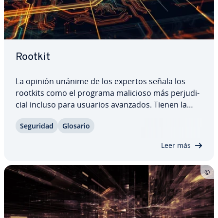
Rootkit
La opinión unánime de los expertos señala los
rootkits como el programa malicioso más pe­r­ju­di­
cial incluso para usuarios avanzados. Tienen la
habilidad especial de esconder otros malwares y
Seguridad
Glosario
permitir así a de­li­n­cue­n­tes ci­be­r­né­ti­cos pasar des­
ape­r­ci­bi­dos cuando usan or­de­na­do­res…
Leer más