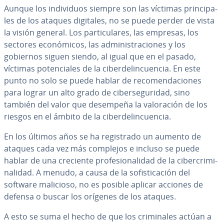
Aunque los in­di­vi­duos siempre son las víctimas pri­n­ci­pa­
les de los ataques digitales, no se puede perder de vista
la visión general. Los pa­r­ti­cu­la­res, las empresas, los
sectores eco­nó­mi­cos, las ad­mi­ni­s­tra­cio­nes y los
gobiernos siguen siendo, al igual que en el pasado,
víctimas po­te­n­cia­les de la ci­be­r­de­li­n­cue­n­cia. En este
punto no solo se puede hablar de re­co­me­n­da­cio­nes
para lograr un alto grado de ci­be­r­se­gu­ri­dad, sino
también del valor que desempeña la va­lo­ra­ción de los
riesgos en el ámbito de la ci­be­r­de­li­n­cue­n­cia.
En los últimos años se ha re­gi­s­tra­do un aumento de
ataques cada vez más complejos e incluso se puede
hablar de una creciente pro­fe­sio­na­li­dad de la ci­be­r­cri­mi­
na­li­dad. A menudo, a causa de la so­fi­s­ti­ca­ción del
software malicioso, no es posible aplicar acciones de
defensa o buscar los orígenes de los ataques.
A esto se suma el hecho de que los cri­mi­na­les actúan a