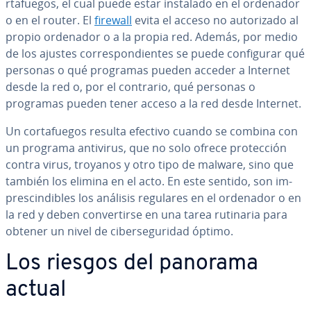
r­ta­fue­gos, el cual puede estar instalado en el ordenador
o en el router. El
firewall
evita el acceso no au­to­ri­za­do al
propio ordenador o a la propia red. Además, por medio
de los ajustes co­rre­s­po­n­die­n­tes se puede co­n­fi­gu­rar qué
personas o qué programas pueden acceder a Internet
desde la red o, por el contrario, qué personas o
programas pueden tener acceso a la red desde Internet.
Un co­r­ta­fue­gos resulta efectivo cuando se combina con
un programa antivirus, que no solo ofrece pro­te­c­ción
contra virus, troyanos y otro tipo de malware, sino que
también los elimina en el acto. En este sentido, son im­
pre­s­ci­n­di­bles los análisis regulares en el ordenador o en
la red y deben co­n­ve­r­ti­r­se en una tarea rutinaria para
obtener un nivel de ci­be­r­se­gu­ri­dad óptimo.
Los riesgos del panorama
actual