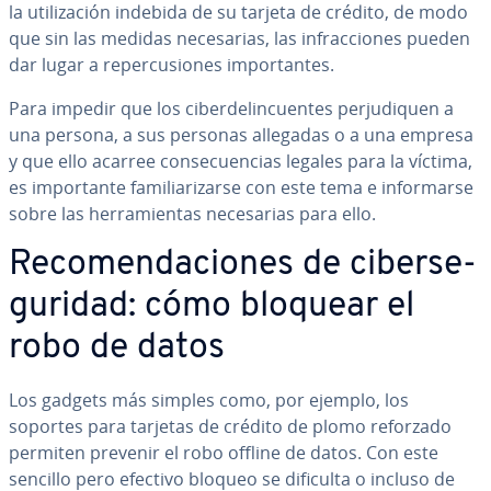
la uti­li­za­ción indebida de su tarjeta de crédito, de modo
que sin las medidas ne­ce­sa­rias, las in­fra­c­cio­nes pueden
dar lugar a re­pe­r­cu­sio­nes im­po­r­ta­n­tes.
Para impedir que los ci­be­r­de­li­n­cue­n­tes pe­r­ju­di­quen a
una persona, a sus personas allegadas o a una empresa
y que ello acarree co­n­se­cue­n­cias legales para la víctima,
es im­po­r­ta­n­te fa­mi­lia­ri­zar­se con este tema e in­fo­r­mar­se
sobre las he­rra­mie­n­tas ne­ce­sa­rias para ello.
Re­co­me­n­da­cio­nes de ci­be­r­se­
gu­ri­dad: cómo bloquear el
robo de datos
Los gadgets más simples como, por ejemplo, los
soportes para tarjetas de crédito de plomo reforzado
permiten prevenir el robo offline de datos. Con este
sencillo pero efectivo bloqueo se dificulta o incluso de