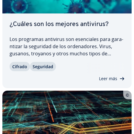
¿Cuáles son los mejores antivirus?
Los programas antivirus son ese­n­cia­les para ga­ra­
n­ti­zar la seguridad de los or­de­na­do­res. Virus,
gusanos, troyanos y otros muchos tipos de
malware amenazan los sistemas para in­fe­c­tar­los y
Cifrado
Seguridad
ocasionar daños im­po­r­ta­n­tes. Para co­n­tra­rre­s­tar­
los, los fa­bri­ca­n­tes de software intentan…
Leer más