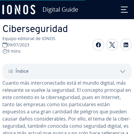
Digital Guide
Saltar al contenido principal
Ci­be­r­se­gu­ri­dad
Equipo editorial de IONOS
Compartir 
Compar
C
09/07/2023
9 mins
Índice
Cuanto más in­te­r­co­ne­c­ta­do está el mundo digital, más
relevante se vuelve la seguridad. El concepto principal en
este contexto es la ci­be­r­se­gu­ri­dad, pues en Internet,
tanto las empresas como los pa­r­ti­cu­la­res están
expuestos a una gran cantidad de peligros que pueden
causar daños co­n­si­de­ra­bles. Por ello, el tema de la ci­be­r­
se­gu­ri­dad, también conocida como seguridad digital, es
ahora más actual que nunca y no solo hace re­fe­re­n­cia a