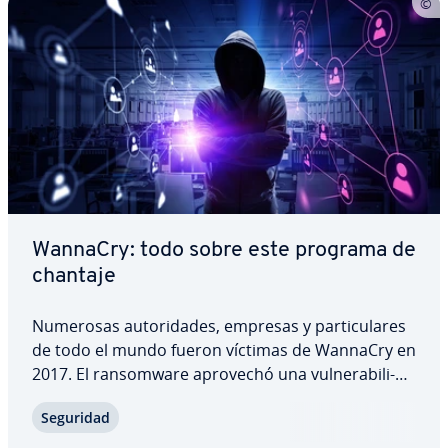
WannaCry: todo sobre este programa de
chantaje
Numerosas au­to­ri­da­des, empresas y pa­r­ti­cu­la­res
de todo el mundo fueron víctimas de WannaCry en
2017. El ra­n­so­m­wa­re aprovechó una vu­l­ne­ra­bi­li­
dad de Windows y causó daños por valor de miles
Seguridad
de millones de dólares. Te pre­se­n­ta­mos
WannaCry, te ex­pli­ca­mos cómo funciona este