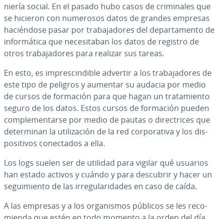
nie­ría social. En el pasado hubo casos de cri­mi­na­les que
se hicieron con numerosos datos de grandes empresas
ha­cié­n­do­se pasar por tra­ba­ja­do­res del de­pa­r­ta­me­n­to de
in­fo­r­má­ti­ca que ne­ce­si­ta­ban los datos de registro de
otros tra­ba­ja­do­res para realizar sus tareas.
En esto, es im­pre­s­ci­n­di­ble advertir a los tra­ba­ja­do­res de
este tipo de peligros y aumentar su audacia por medio
de cursos de formación para que hagan un tra­ta­mie­n­to
seguro de los datos. Estos cursos de formación pueden
co­m­ple­me­n­tar­se por medio de pautas o di­re­c­tri­ces que
de­te­r­mi­nan la uti­li­za­ción de la red co­r­po­ra­ti­va y los di­s­
po­si­ti­vos co­ne­c­ta­dos a ella.
Los logs suelen ser de utilidad para vigilar qué usuarios
han estado activos y cuándo y para descubrir y hacer un
se­gui­mie­n­to de las irre­gu­la­ri­da­des en caso de caída.
A las empresas y a los or­ga­ni­s­mos públicos se les re­co­
mie­n­da que estén en todo momento a la orden del día