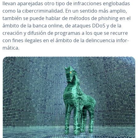
llevan apa­re­ja­das otro tipo de in­fra­c­cio­nes en­glo­ba­das
como la ci­be­r­cri­mi­na­li­dad. En un sentido más amplio,
también se puede hablar de métodos de phishing en el
ámbito de la banca online, de ataques DDoS y de la
creación y difusión de programas a los que se recurre
con fines ilegales en el ámbito de la de­li­n­cue­n­cia in­fo­r­
má­ti­ca.