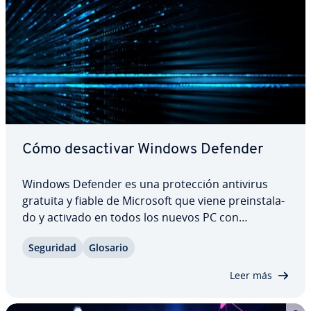
Cómo des­ac­ti­var Windows Defender
Windows Defender es una pro­te­c­ción antivirus
gratuita y fiable de Microsoft que viene prei­n­s­ta­la­
do y activado en todos los nuevos PC con
Windows 10. Sin embargo, si prefieres usar los
Seguridad
Glosario
productos de otros pro­vee­do­res de seguridad,
primero debes des­ac­ti­var Windows Defender, ya
Leer más
que,…