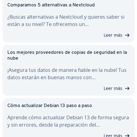
Co­m­pa­ra­mos 5 al­te­r­na­ti­vas a Nextcloud
¿Buscas al­te­r­na­ti­vas a Nextcloud y quieres saber si
están a su nivel? Te ofrecemos un…
Leer más
Los mejores pro­vee­do­res de copias de seguridad en la
nube
¡Asegura tus datos de manera fiable en la nube! Tus
datos estarán en buenas manos con…
Leer más
Cómo ac­tua­li­zar Debian 13 paso a paso
Aprende cómo ac­tua­li­zar Debian 13 de forma segura
y sin errores, desde la pre­pa­ra­ción del…
Leer más