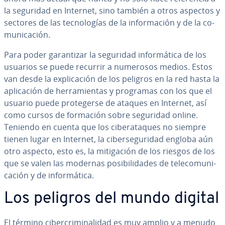
la seguridad en Internet, sino también a otros aspectos y
sectores de las te­c­no­lo­gías de la in­fo­r­ma­ción y de la co­
mu­ni­ca­ción.
Para poder ga­ra­n­ti­zar la seguridad in­fo­r­má­ti­ca de los
usuarios se puede recurrir a numerosos medios. Estos
van desde la ex­pli­ca­ción de los peligros en la red hasta la
apli­ca­ción de he­rra­mie­n­tas y programas con los que el
usuario puede pro­te­ge­r­se de ataques en Internet, así
como cursos de formación sobre seguridad online.
Teniendo en cuenta que los ci­ber­ata­ques no siempre
tienen lugar en Internet, la ci­be­r­se­gu­ri­dad engloba aún
otro aspecto, esto es, la mi­ti­ga­ción de los riesgos de los
que se valen las modernas po­si­bi­li­da­des de te­le­co­mu­ni­
ca­ción y de in­fo­r­má­ti­ca.
Los peligros del mundo digital
El término ci­be­r­cri­mi­na­li­dad es muy amplio y a menudo