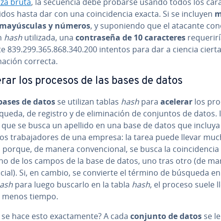
rza bruta
, la secuencia debe probarse usando todos los ca­ra­c
­ti­dos hasta dar con una coin­ci­de­n­cia exacta. Si se incluyen
m
 ma­yú­s­cu­las y números
, y su­po­nie­n­do que el atacante co
n
hash
utilizada, una
co­n­tra­se­ña de 10 ca­ra­c­te­res
re­que­ri­
­te 839.299.365.868.340.200 intentos para dar a ciencia cierta
­na­ción correcta.
rar los procesos de las bases de datos
bases de datos
se utilizan tablas
hash
para
acelerar
los pr
ueda, de registro y de eli­mi­na­ción de conjuntos de datos. I
 que se busca un apellido en una base de datos que incluya
os tra­ba­ja­do­res de una empresa: la tarea puede llevar mu
porque, de manera co­n­ve­n­cio­nal, se busca la coin­ci­de­n­cia
no de los campos de la base de datos, uno tras otro (de m
n­cial). Si, en cambio, se convierte el término de búsqueda e
ash
para luego buscarlo en la tabla
hash
, el proceso suele l
 menos tiempo.
e hace esto exac­ta­me­n­te? A cada
conjunto de datos
se l