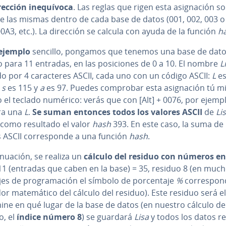
rección ine­quí­vo­ca
. Las reglas que rigen esta asi­g­na­ción s
e las mismas dentro de cada base de datos (001, 002, 003 o
0A3, etc.). La dirección se calcula con ayuda de la función
h
ejemplo
sencillo, pongamos que tenemos una base de dat
 para 11 entradas, en las po­si­cio­nes de 0 a 10. El nombre
L
 por 4 ca­ra­c­te­res ASCII, cada uno con un código ASCII:
L
es
,
s
es 115 y
a
es 97. Puedes comprobar esta asi­g­na­ción tú 
el teclado numérico: verás que con [Alt] + 0076, por ejempl
ra una
L
.
Se suman entonces todos los valores ASCII
de
Li
como resultado el valor
hash
393. En este caso, la suma de 
 ASCII co­rre­s­po­n­de a una función
hash
.
ti­nua­ción, se realiza un
cálculo del residuo con números en
11 (entradas que caben en la base) = 35, residuo 8 (en muc
es de pro­gra­ma­ción el símbolo de po­r­ce­n­ta­je
%
co­rre­s­po­n
r ma­te­má­ti­co del cálculo del residuo).
Este residuo será e
ine en qué lugar de la base de datos (en nuestro cálculo de
o, el
índice número 8
) se guardará
Lisa
y todos los datos re­l