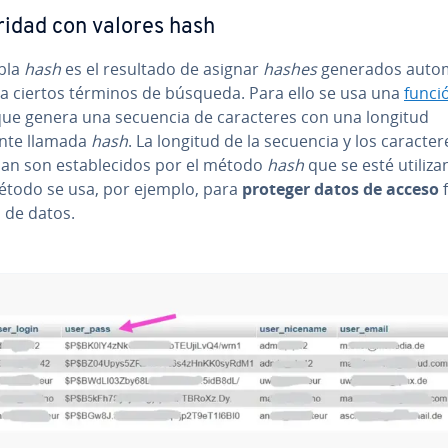
idad con valores hash
bla
hash
es el resultado de asignar
hashes
generados au­to­má
e a ciertos términos de búsqueda. Para ello se usa una
funci
que genera una secuencia de ca­ra­c­te­res con una longitud
nte llamada
hash
. La longitud de la secuencia y los ca­ra­c­te­
an son es­ta­ble­ci­dos por el método
hash
que se esté uti­li­za­
étodo se usa, por ejemplo, para
proteger datos de acceso
f
 de datos.