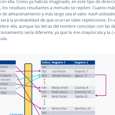
con ella. Como ya habrás imaginado, en este tipo de di­re­c­ci
o, los residuos re­su­l­ta­n­tes a menudo se repiten. Cuanto má
 de al­ma­ce­na­mie­n­to y más largo sea el valor
hash
utilizado
erá la pro­ba­bi­li­dad de que ocurran tales re­pe­ti­cio­nes. En 
ombre
Alis
, aunque las letras del nombre coincidan con las d
­cio­na­mie­n­to sería diferente, ya que la
A
es mayúscula y la
L
ula.