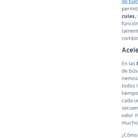
de fue
pe­r­mi
cu­las,
funció
ta­me­n
co­m­bi
Acele
En las
de búsq
ne­mos
todos l
tiempo 
cada u
se­cue­
valor
h
mucho
¿Cómo s