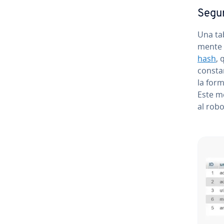
Segur
Una ta
me­n­t
hash
, 
consta
la form
Este m
al robo