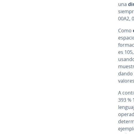
una
di
siempr
00A2, 0
Como
espacio
formado
es 105
usando 
muest
dando 
valores
A co­n­
393 % 
lenguaj
operado
determ
ejempl