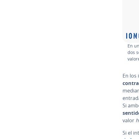
En un
dos s
valore
En los 
co­n­tra
mediant
entrada
Si am
sentid
valor
h
Si el i