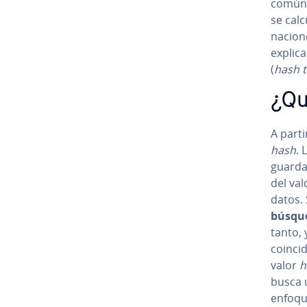
común
se cal
na­cio­
ex­pli­
(
hash t
¿Qu
A parti
hash
. 
guarda
del va
datos.
búsqu
tanto, 
coin­ci­
valor
h
busca u
enfoque