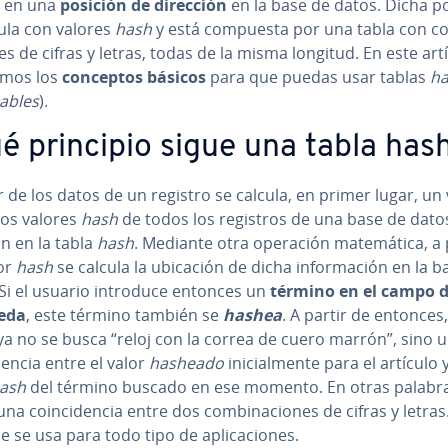
en una
posición de dirección
en la base de datos. Dicha p
cula con valores
hash
y está compuesta por una tabla con co­
nes de cifras y letras, todas de la misma longitud. En este art
ca­mos los
conceptos básicos
para que puedas usar tablas
h
ables
).
é principio sigue una tabla has
r de los datos de un registro se calcula, en primer lugar, un 
Los valores
hash
de todos los registros de una base de dato
n en la tabla
hash
. Mediante otra operación ma­te­má­ti­ca, a 
lor
hash
se calcula la ubicación de dicha in­fo­r­ma­ción en la 
 Si el usuario introduce entonces un
término en el campo 
eda
, este término también se
hashea
. A partir de entonces,
ya no se busca “reloj con la correa de cuero marrón”, sino 
de­n­cia entre el valor
hasheado
ini­cia­l­me­n­te para el artículo 
ash
del término buscado en ese momento. En otras palabra
na coin­ci­de­n­cia entre dos co­m­bi­na­cio­nes de cifras y letras
 se usa para todo tipo de apli­ca­cio­nes.