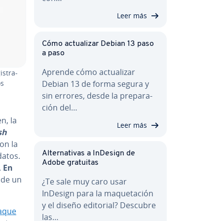
Leer más
Cómo ac­tua­li­zar Debian 13 paso
a paso
Aprende cómo ac­tua­li­zar
s­tra­
os
Debian 13 de forma segura y
sin errores, desde la pre­pa­ra­
ción del…
n, la
Leer más
sh
on la
Al­te­r­na­ti­vas a InDesign de
datos.
Adobe gratuitas
.
En
r de un
¿Te sale muy caro usar
InDesign para la ma­que­ta­ción
y el diseño editorial? Descubre
aque
las…