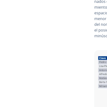
na­dos 
mie­n­t
espacio
menor s
del n
el po­si
minúsc