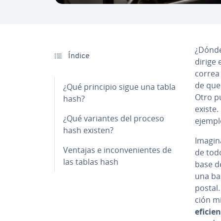
¿Dónde
Índice
dirige
correa
de que
¿Qué principio sigue una tabla
Otro p
hash?
existe. 
¿Qué variantes del proceso
ejempl
hash existen?
Imagin
Ventajas e in­co­n­ve­nie­n­tes de
de tod
las tablas hash
base d
una bas
postal.
ción mi
eficie