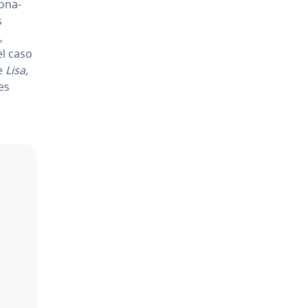
o­na­
s
,
el caso
e
Lisa,
es