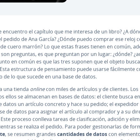
 encuentro el capítulo que me interesa de un libro? ¿A dón
 el pedido de Ana García? ¿Dónde puedo comprar ese reloj c
 de cuero marrón? Lo que estas frases tienen en común, a
 son preguntas, es que preguntan por un lugar: ¿dónde? ¿
unto en común es que las tres suponen que el objeto busc
Esta es­tru­c­tu­ra de pe­n­sa­mie­n­to puede usarse fá­ci­l­me­n­te
o de lo que sucede en una base de datos.
a una tienda
online
con miles de artículos y de clientes. Los
os ellos se almacenan en bases de datos: el cliente busca e
e datos un artículo concreto y hace su pedido; el expedidor
e de datos para asignar el artículo al comprador y a su dir
 Este proceso conlleva tareas de cla­si­fi­ca­ción, adición y eli­m
entras se realiza el pedido. Para poder ge­s­tio­nar­las de fo
nte
, se resumen grandes
ca­n­ti­da­des de datos
con elemento