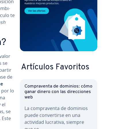
osición
m­bi­
ículo te
ash
h?
valor
s se
Artículos Favoritos
partir
base de
de
Co­m­pra­ve­n­ta de dominios: cómo
 por lo
ganar dinero con las di­re­c­cio­nes
una
web
y el
La co­m­pra­ve­n­ta de dominios
s, se
puede co­n­ve­r­ti­r­se en una
. Este
actividad lucrativa, siempre
que se…