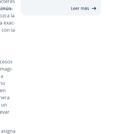
­te­res
i­nú­s­
Leer más
nozca la
ría exac­
 con la
ocesos
ma­gi­
 a
cho
 en
anera
n un
levar
e asigna