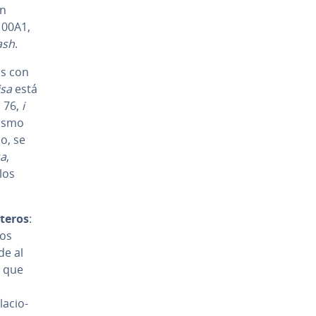
on
 00A1,
ash
.
os con
isa
está
 76,
i
mismo
o, se
sa
,
los
teros
:
hos
­de al
l que
a­cio­