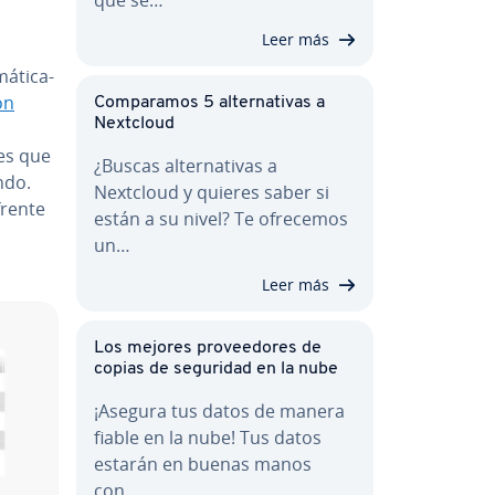
Leer más
­ti­ca­
ón
Co­m­pa­ra­mos 5 al­te­r­na­ti­vas a
Nextcloud
res que
¿Buscas al­te­r­na­ti­vas a
n­do.
Nextcloud y quieres saber si
rente
están a su nivel? Te ofrecemos
un…
Leer más
Los mejores pro­vee­do­res de
copias de seguridad en la nube
¡Asegura tus datos de manera
fiable en la nube! Tus datos
estarán en buenas manos
con…