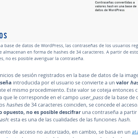
a base de datos de WordPress, las co­n­tra­se­ñas de los usuarios re­gi­
e almacenan en forma de hashes de 34 ca­ra­c­te­res. A partir de est
s, no es posible averiguar la co­n­tra­se­ña.
inicios de sesión re­gi­s­tra­dos en la base de datos de la image
­se­ña
in­tro­du­ci­da por el usuario se convierte a un
valor
ha
e el mismo pro­ce­di­mie­n­to. Este valor se coteja entonces c
 que le co­rre­s­po­n­de en el campo
user_pass
de la base de 
bos
hashes
de 34 ca­ra­c­te­res coinciden, se concede el acceso
o opuesto,
no es posible descifrar
una co­n­tra­se­ña a parti
ash
: esta es una de las cua­li­da­des de las funciones
hash
.
ntento de acceso no au­to­ri­za­do, en cambio, se basa en un
at