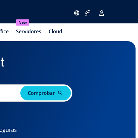
New
fice
Servidores
Cloud
t
Comprobar
seguras