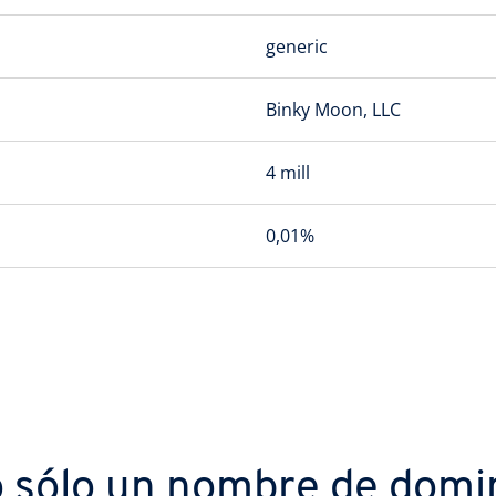
generic
Binky Moon, LLC
4 mill
0,01%
 sólo un nombre de domi