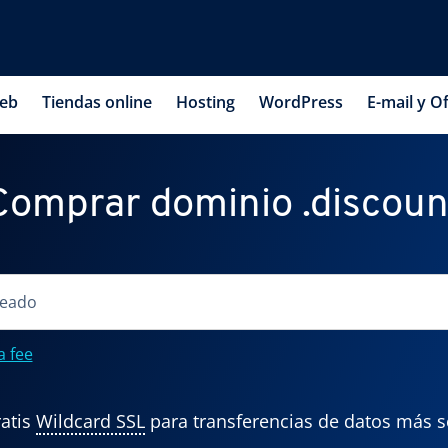
web
Tiendas online
Hosting
WordPress
E-mail y Of
Comprar dominio .discoun
a fee
atis
Wildcard SSL
para transferencias de datos más 