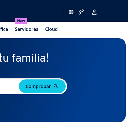
New
fice
Servidores
Cloud
u familia!
Comprobar