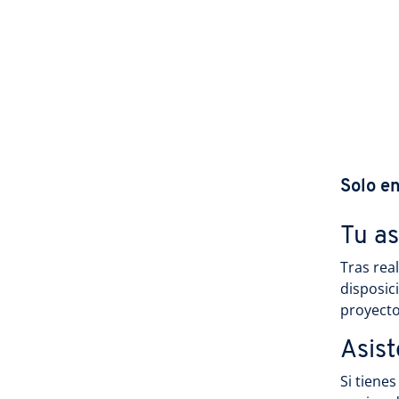
Solo e
Tu a
Tras rea
disposic
proyecto
Asist
Si tiene