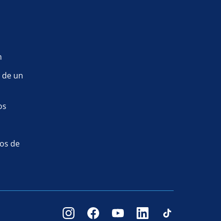
m
 de un
os
tos de