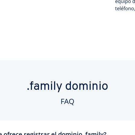
equipo d
teléfono
.family dominio
FAQ
ofrece registrar el dominio .family?