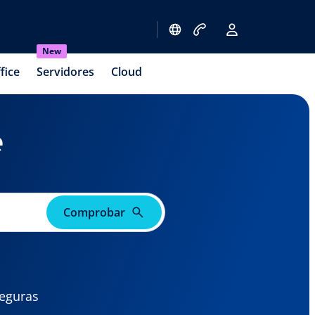
New
fice
Servidores
Cloud
e
Comprobar
seguras