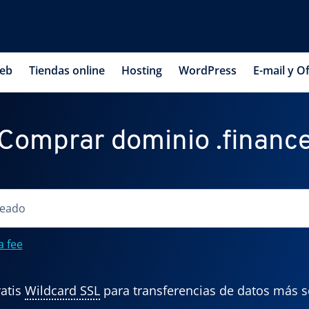
web
Tiendas online
Hosting
WordPress
E-mail y Of
Comprar dominio .financ
a fee
atis
Wildcard SSL
para transferencias de datos más 