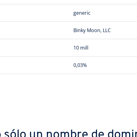
generic
Binky Moon, LLC
10 mill
0,03%
 sólo un nombre de domi