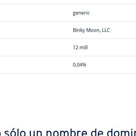
generic
Binky Moon, LLC
12 mill
0,04%
 sólo un nombre de domi