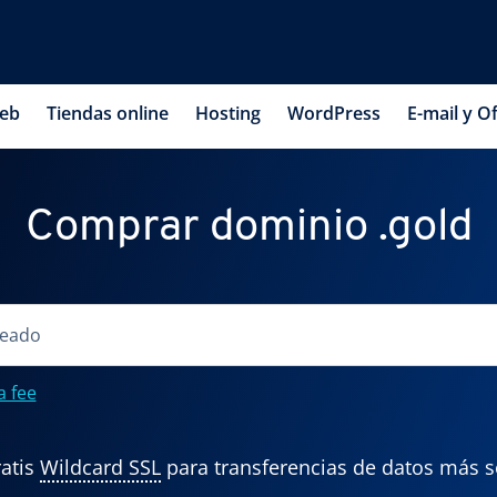
web
Tiendas online
Hosting
WordPress
E-mail y Of
Comprar dominio .gold
a fee
atis
Wildcard SSL
para transferencias de datos más 